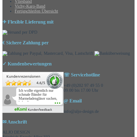
Vliesband
Vichy-Karo-Band
Fertigschleifen Übersicht
✈ Flexible Lieferung mit
€ Sichere Zahlung per
✓ Kundenbewertungen
☏ Servicehotline
Kundenrezensionen
4.6
/
5
+49 (0)202 97 49 55 0
09.00 bis 17.00 Uhr
Ich wollte eigentlich nur
schmale Bänder für
Marmeladengläser suchen,
@ Email
habe die
Überraschungsbänder
eKomi
Kundenfeedback
mitbestellt und war positiv
info@aljo-design.de
überrascht, schöne
Auswahl!
✉ Anschrift
ALJO DESIGN