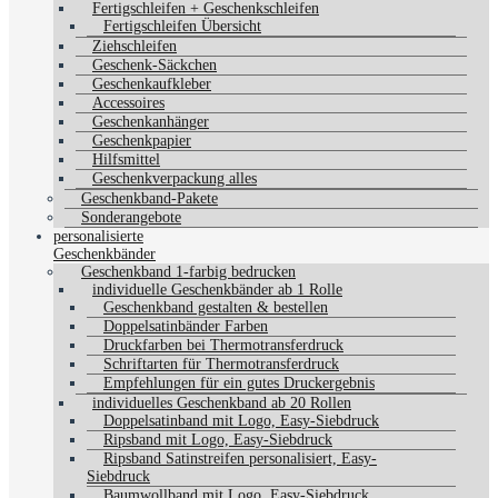
Fertigschleifen + Geschenkschleifen
Fertigschleifen Übersicht
Ziehschleifen
Geschenk-Säckchen
Geschenkaufkleber
Accessoires
Geschenkanhänger
Geschenkpapier
Hilfsmittel
Geschenkverpackung alles
Geschenkband-Pakete
Sonderangebote
personalisierte
Geschenkbänder
Geschenkband 1-farbig bedrucken
individuelle Geschenkbänder ab 1 Rolle
Geschenkband gestalten & bestellen
Doppelsatinbänder Farben
Druckfarben bei Thermotransferdruck
Schriftarten für Thermotransferdruck
Empfehlungen für ein gutes Druckergebnis
individuelles Geschenkband ab 20 Rollen
Doppelsatinband mit Logo, Easy-Siebdruck
Ripsband mit Logo, Easy-Siebdruck
Ripsband Satinstreifen personalisiert, Easy-
Siebdruck
Baumwollband mit Logo, Easy-Siebdruck