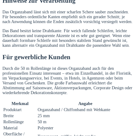
Hinweise zur Verarbeitung
Das Organzaband lässt sich mit einer scharfen Schere sauber zuschneiden.
Für besonders ordentliche Kanten empfiehlt sich ein gerader Schnitt; je
nach Anwendung können die Enden zusätzlich vorsichtig versiegelt werden.
Das Band besitzt keine Drahtkante. Für weich fallende Schleifen, leichte
Dekorationen und transparente Akzente ist es sehr gut geeignet. Wenn eine
dauerhaft formbare Schleife mit besonders stabilem Stand gewünscht ist,
kann alternativ ein Organzaband mit Drahtkante die passendere Wahl sein.
Für gewerbliche Kunden
Durch die 50 m Rollenlänge ist dieses Organzaband auch für den
professionellen Einsatz interessant – etwa im Einzelhandel, in der Floristik,
im Verpackungsservice, bei Events, in Hotels, in Agenturen oder beim
Versand von Geschenken. Die große Farbauswahl erleichtert die
Abstimmung auf Saisonware, Aktionsverpackungen, Corporate Design oder
wiederkehrende Dekorationskonzepte.
Merkmal
Angabe
Produktart
Organzaband / Chiffonband mit Webkante
Breite
25 mm
Rollenlänge
50 m
Material
Polyester
Oberfläche /