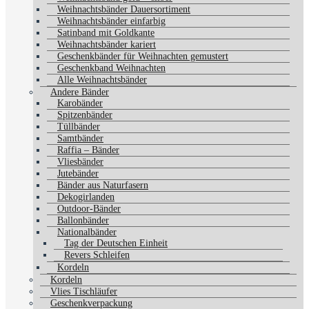
Weihnachtsbänder Dauersortiment
Weihnachtsbänder einfarbig
Satinband mit Goldkante
Weihnachtsbänder kariert
Geschenkbänder für Weihnachten gemustert
Geschenkband Weihnachten
Alle Weihnachtsbänder
Andere Bänder
Karobänder
Spitzenbänder
Tüllbänder
Samtbänder
Raffia – Bänder
Vliesbänder
Jutebänder
Bänder aus Naturfasern
Dekogirlanden
Outdoor-Bänder
Ballonbänder
Nationalbänder
Tag der Deutschen Einheit
Revers Schleifen
Kordeln
Kordeln
Vlies Tischläufer
Geschenkverpackung