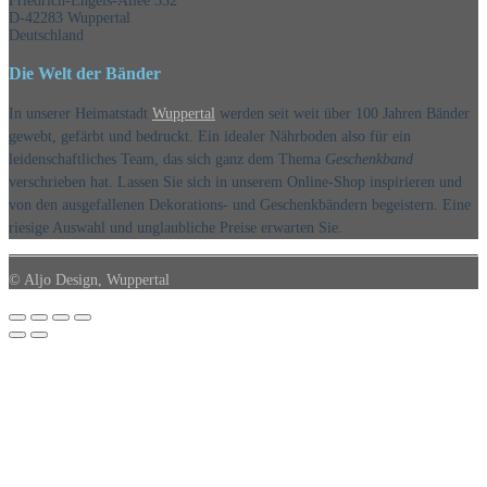
Friedrich-Engels-Allee 332
D-42283 Wuppertal
Deutschland
Die Welt der Bänder
In unserer Heimatstadt
Wuppertal
werden seit weit über 100 Jahren Bänder
gewebt, gefärbt und bedruckt. Ein idealer Nährboden also für ein
leidenschaftliches Team, das sich ganz dem Thema
Geschenkband
verschrieben hat. Lassen Sie sich in unserem Online-Shop inspirieren und
von den ausgefallenen Dekorations- und Geschenkbändern begeistern. Eine
riesige Auswahl und unglaubliche Preise erwarten Sie.
© Aljo Design, Wuppertal