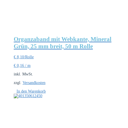
Organzaband mit Webkante, Mineral
Grün, 25 mm breit, 50 m Rolle
€
8,10
/Rolle
€
0,16
/
m
inkl. MwSt.
zzgl.
Versandkosten
In den Warenkorb