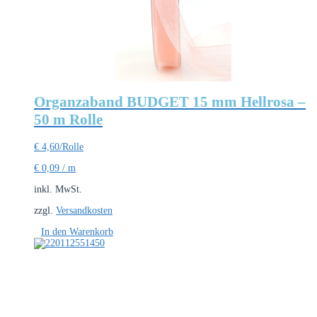
Organzaband BUDGET 15 mm Hellrosa –
50 m Rolle
€
4,60
/Rolle
€
0,09
/
m
inkl. MwSt.
zzgl.
Versandkosten
In den Warenkorb