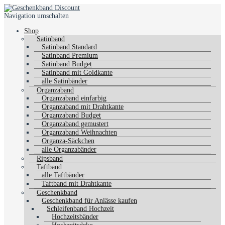
Navigation umschalten
Shop
Satinband
Satinband Standard
Satinband Premium
Satinband Budget
Satinband mit Goldkante
alle Satinbänder
Organzaband
Organzaband einfarbig
Organzaband mit Drahtkante
Organzaband Budget
Organzaband gemustert
Organzaband Weihnachten
Organza-Säckchen
alle Organzabänder
Ripsband
Taftband
alle Taftbänder
Taftband mit Drahtkante
Geschenkband
Geschenkband für Anlässe kaufen
Schleifenband Hochzeit
Hochzeitsbänder