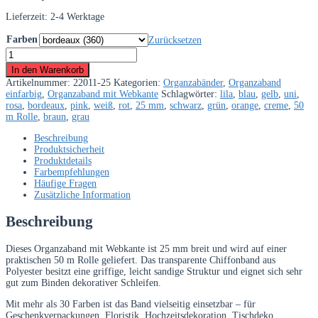
Lieferzeit:
2-4 Werktage
Farben
Zurücksetzen
Organzaband
25
In den Warenkorb
mm
Artikelnummer:
22011-25
Kategorien:
Organzabänder
,
Organzaband
–
einfarbig
,
Organzaband mit Webkante
Schlagwörter:
lila
,
blau
,
gelb
,
uni
,
50
rosa
,
bordeaux
,
pink
,
weiß
,
rot
,
25 mm
,
schwarz
,
grün
,
orange
,
creme
,
50
m
m Rolle
,
braun
,
grau
Rolle
in
Beschreibung
vielen
Produktsicherheit
Farben
Produktdetails
Menge
Farbempfehlungen
Häufige Fragen
Zusätzliche Information
Beschreibung
Dieses Organzaband mit Webkante ist 25 mm breit und wird auf einer
praktischen 50 m Rolle geliefert. Das transparente Chiffonband aus
Polyester besitzt eine griffige, leicht sandige Struktur und eignet sich sehr
gut zum Binden dekorativer Schleifen.
Mit mehr als 30 Farben ist das Band vielseitig einsetzbar – für
Geschenkverpackungen, Floristik, Hochzeitsdekoration, Tischdeko,