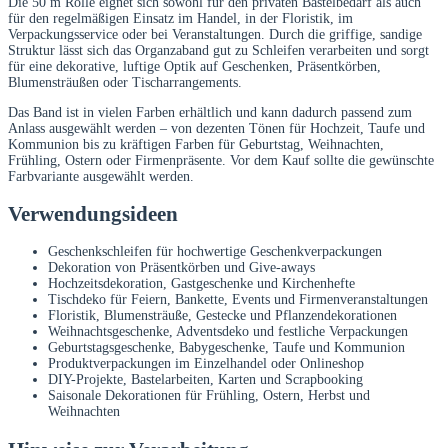
Die 50 m Rolle eignet sich sowohl für den privaten Bastelbedarf als auch
für den regelmäßigen Einsatz im Handel, in der Floristik, im
Verpackungsservice oder bei Veranstaltungen. Durch die griffige, sandige
Struktur lässt sich das Organzaband gut zu Schleifen verarbeiten und sorgt
für eine dekorative, luftige Optik auf Geschenken, Präsentkörben,
Blumensträußen oder Tischarrangements.
Das Band ist in vielen Farben erhältlich und kann dadurch passend zum
Anlass ausgewählt werden – von dezenten Tönen für Hochzeit, Taufe und
Kommunion bis zu kräftigen Farben für Geburtstag, Weihnachten,
Frühling, Ostern oder Firmenpräsente. Vor dem Kauf sollte die gewünschte
Farbvariante ausgewählt werden.
Verwendungsideen
Geschenkschleifen für hochwertige Geschenkverpackungen
Dekoration von Präsentkörben und Give-aways
Hochzeitsdekoration, Gastgeschenke und Kirchenhefte
Tischdeko für Feiern, Bankette, Events und Firmenveranstaltungen
Floristik, Blumensträuße, Gestecke und Pflanzendekorationen
Weihnachtsgeschenke, Adventsdeko und festliche Verpackungen
Geburtstagsgeschenke, Babygeschenke, Taufe und Kommunion
Produktverpackungen im Einzelhandel oder Onlineshop
DIY-Projekte, Bastelarbeiten, Karten und Scrapbooking
Saisonale Dekorationen für Frühling, Ostern, Herbst und
Weihnachten