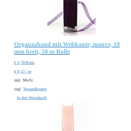
Organzaband mit Webkante, mauve, 10
mm breit, 50 m Rolle
€
6,70
/Rolle
€
0,13
/
m
inkl. MwSt.
zzgl.
Versandkosten
In den Warenkorb