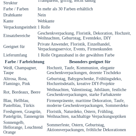
Transparent, griffig, leicht sandig
Struktur
Farbe / Farben
In mehr als 30 Farben erhältlich
Drahtkante
Nein
Kante
Webkante
Verpackungseinheit
1 Rolle
Geschenkverpackung, Floristik, Dekoration, Hochzeit,
Einsatzbereiche
Weihnachten, Geburtstag, Eventdeko, DIY
Private Anwender, Floristik, Einzelhandel,
Geeignet für
Verpackungsservice, Events, Firmenkunden
Lieferumfang
1 Rolle Organzaband in der gewählten Farbe
Farbe / Farbrichtung
Besonders geeignet für
Weiß, Champagner,
Hochzeit, Taufe, Kommunion, elegante
Taupe
Geschenkverpackungen, dezente Tischdeko
Altrosa, Rosa,
Geburtstag, Babygeschenke, Frühlingsdeko,
Flamingo, Pink
Hochzeitsdetails, kreative DIY-Projekte
Weihnachten, Valentinstag, Jubiläum, festliche
Rot, Bordeaux, Beere
Geschenkverpackungen, starke Farbakzente
Blau, Hellblau,
Firmenpräsente, maritime Dekoration, Taufe,
Pastelblau, Türkis
moderne Geschenkverpackungen, Sommerdeko
Freshgreen, Grasgrün,
Floristik, Naturdeko, Ostern, Frühling,
Pastelgrün, Tannengrün
Weihnachten, nachhaltige Verpackungsoptiken
Sonnengelb,
Sommerfeste, Ostern, Geburtstag,
Hellorange, Leuchtend
Aktionsverpackungen, fröhliche Dekorationen
Orange