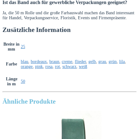
Ist das Band auch für gewerbliche Verpackungen geeignet?
Ja, die 50 m Rolle und die große Farbauswahl machen das Band interessant
für Handel, Verpackungsservice, Floristik, Events und Firmenpräsente.
Zusätzliche Information
Breite in
25
mm
blau
,
bordeaux
,
braun
,
creme
,
flieder
,
gelb
,
grau
,
grün
,
lila
,
Farbe
orange
,
pink
,
rosa
,
rot
,
schwarz
,
weiß
Länge
50
in m
Ähnliche Produkte