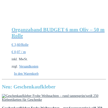
Organzaband BUDGET 6 mm Oliv – 50 m
Rolle
€
3,60
/Rolle
€
0,07
/
m
inkl. MwSt.
zzgl.
Versandkosten
In den Warenkorb
Neu: Geschenkaufkleber