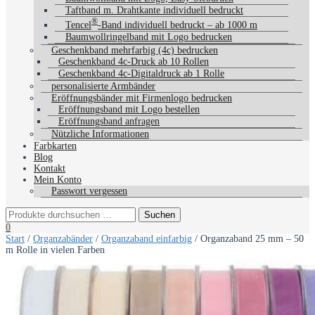
Taftband m. Drahtkante individuell bedruckt
®
Tencel
-Band individuell bedruckt – ab 1000 m
Baumwollringelband mit Logo bedrucken
Geschenkband mehrfarbig (4c) bedrucken
Geschenkband 4c-Druck ab 10 Rollen
Geschenkband 4c-Digitaldruck ab 1 Rolle
personalisierte Armbänder
Eröffnungsbänder mit Firmenlogo bedrucken
Eröffnungsband mit Logo bestellen
Eröffnungsband anfragen
Nützliche Informationen
Farbkarten
Blog
Kontakt
Mein Konto
Passwort vergessen
0
Start
/
Organzabänder
/
Organzaband einfarbig
/ Organzaband 25 mm – 50
m Rolle in vielen Farben