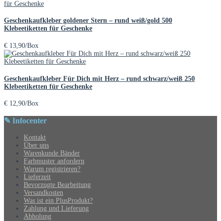
Geschenkaufkleber goldener Stern – rund weiß/gold 500
Klebeetiketten für Geschenke
€
13,90
/Box
Geschenkaufkleber Für Dich mit Herz – rund schwarz/weiß 250
Klebeetiketten für Geschenke
€
12,90
/Box
✎ Infocenter
Kontakt
Über uns
Warenkunde Bänder
Farbmuster anfordern
Warum registrieren?
Lieferzeit
Bevorzugte Bearbeitung
Versandkosten
Was ist ein PlusProdukt?
Zahlung und Lieferung
Abholung