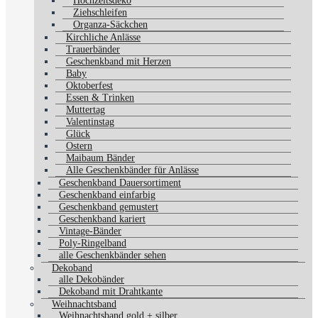
Hochzeitsdeko
Ziehschleifen
Organza-Säckchen
Kirchliche Anlässe
Trauerbänder
Geschenkband mit Herzen
Baby
Oktoberfest
Essen & Trinken
Muttertag
Valentinstag
Glück
Ostern
Maibaum Bänder
Alle Geschenkbänder für Anlässe
Geschenkband Dauersortiment
Geschenkband einfarbig
Geschenkband gemustert
Geschenkband kariert
Vintage-Bänder
Poly-Ringelband
alle Geschenkbänder sehen
Dekoband
alle Dekobänder
Dekoband mit Drahtkante
Weihnachtsband
Weihnachtsband gold + silber