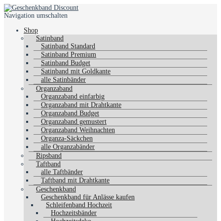
Navigation umschalten
Shop
Satinband
Satinband Standard
Satinband Premium
Satinband Budget
Satinband mit Goldkante
alle Satinbänder
Organzaband
Organzaband einfarbig
Organzaband mit Drahtkante
Organzaband Budget
Organzaband gemustert
Organzaband Weihnachten
Organza-Säckchen
alle Organzabänder
Ripsband
Taftband
alle Taftbänder
Taftband mit Drahtkante
Geschenkband
Geschenkband für Anlässe kaufen
Schleifenband Hochzeit
Hochzeitsbänder