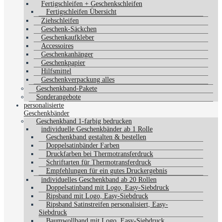
Fertigschleifen + Geschenkschleifen
Fertigschleifen Übersicht
Ziehschleifen
Geschenk-Säckchen
Geschenkaufkleber
Accessoires
Geschenkanhänger
Geschenkpapier
Hilfsmittel
Geschenkverpackung alles
Geschenkband-Pakete
Sonderangebote
personalisierte
Geschenkbänder
Geschenkband 1-farbig bedrucken
individuelle Geschenkbänder ab 1 Rolle
Geschenkband gestalten & bestellen
Doppelsatinbänder Farben
Druckfarben bei Thermotransferdruck
Schriftarten für Thermotransferdruck
Empfehlungen für ein gutes Druckergebnis
individuelles Geschenkband ab 20 Rollen
Doppelsatinband mit Logo, Easy-Siebdruck
Ripsband mit Logo, Easy-Siebdruck
Ripsband Satinstreifen personalisiert, Easy-
Siebdruck
Baumwollband mit Logo, Easy-Siebdruck