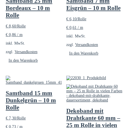
Samtband 25 mm
Samtband 7 mm
können
der
Bordeaux – 10 m
Eisgrün – 10 m Rolle
auf
Produktseite
der
gewählt
Rolle
Produktseite
werden
€
6,10
/Rolle
gewählt
€
8,60
/Rolle
werden
€
0,61
/
m
€
0,86
/
m
inkl. MwSt.
inkl. MwSt.
zzgl.
Versandkosten
zzgl.
Versandkosten
In den Warenkorb
In den Warenkorb
Samtband 15 mm
Dunkelgrün – 10 m
Rolle
Dekoband mit
Drahtkante 60 mm –
€
7,30
/Rolle
25 m Rolle in vielen
€
0,73
/
m