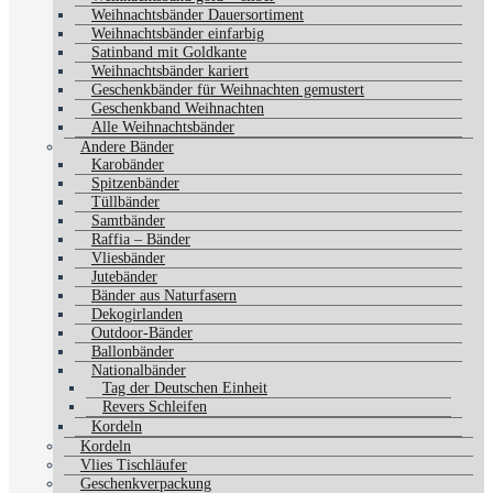
Weihnachtsbänder Dauersortiment
Weihnachtsbänder einfarbig
Satinband mit Goldkante
Weihnachtsbänder kariert
Geschenkbänder für Weihnachten gemustert
Geschenkband Weihnachten
Alle Weihnachtsbänder
Andere Bänder
Karobänder
Spitzenbänder
Tüllbänder
Samtbänder
Raffia – Bänder
Vliesbänder
Jutebänder
Bänder aus Naturfasern
Dekogirlanden
Outdoor-Bänder
Ballonbänder
Nationalbänder
Tag der Deutschen Einheit
Revers Schleifen
Kordeln
Kordeln
Vlies Tischläufer
Geschenkverpackung