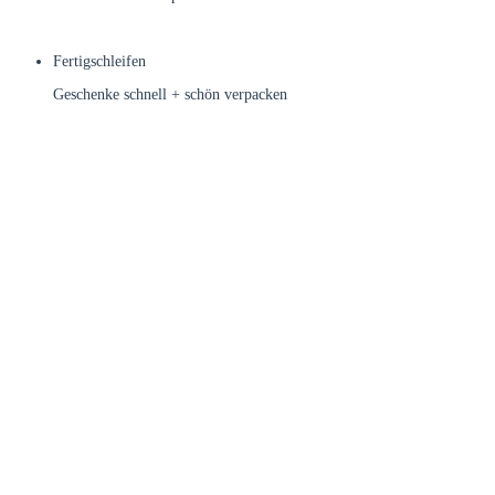
mehr über bedruckte Bänder
Fertigschleifen
Geschenke schnell + schön verpacken
Fertigschleifen aussuchen