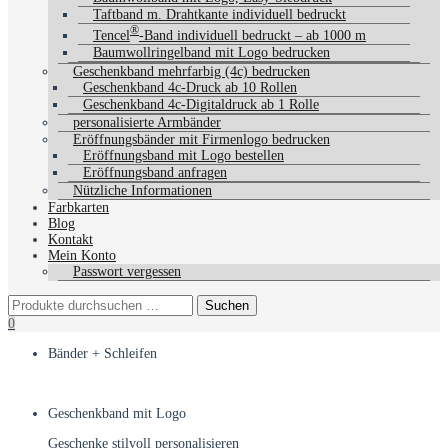
Taftband m. Drahtkante individuell bedruckt
®
Tencel
-Band individuell bedruckt – ab 1000 m
Baumwollringelband mit Logo bedrucken
Geschenkband mehrfarbig (4c) bedrucken
Geschenkband 4c-Druck ab 10 Rollen
Geschenkband 4c-Digitaldruck ab 1 Rolle
personalisierte Armbänder
Eröffnungsbänder mit Firmenlogo bedrucken
Eröffnungsband mit Logo bestellen
Eröffnungsband anfragen
Nützliche Informationen
Farbkarten
Blog
Kontakt
Mein Konto
Passwort vergessen
0
Bänder + Schleifen
Geschenkband entdecken
Geschenkband mit Logo
Geschenke stilvoll personalisieren