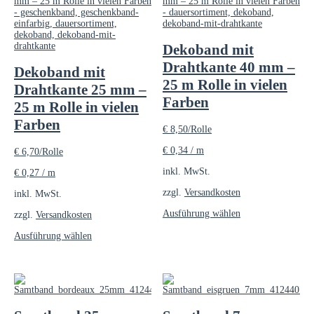
Dekoband mit
Drahtkante 40 mm –
Dekoband mit
25 m Rolle in vielen
Drahtkante 25 mm –
Farben
25 m Rolle in vielen
Farben
€
8,50
/Rolle
€
0,34
/
m
€
6,70
/Rolle
inkl. MwSt.
€
0,27
/
m
zzgl.
Versandkosten
inkl. MwSt.
Dieses
Ausführung wählen
zzgl.
Versandkosten
Produkt
Dieses
weist
Ausführung wählen
Produkt
mehrere
weist
Varianten
mehrere
auf.
Varianten
Die
auf.
Optionen
Die
können
Optionen
auf