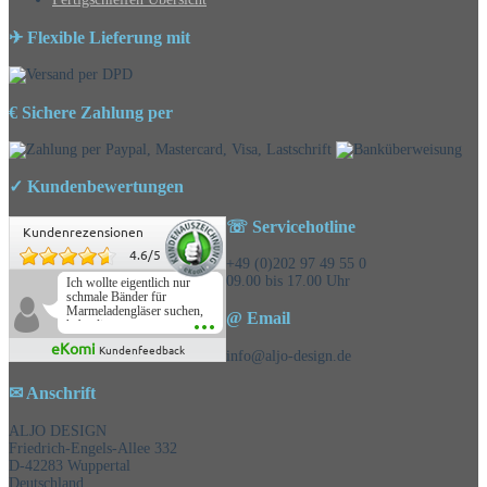
✈ Flexible Lieferung mit
€ Sichere Zahlung per
✓ Kundenbewertungen
☏ Servicehotline
Kundenrezensionen
4.6
/
5
+49 (0)202 97 49 55 0
09.00 bis 17.00 Uhr
Ich wollte eigentlich nur
schmale Bänder für
Marmeladengläser suchen,
@ Email
habe die
Überraschungsbänder
eKomi
Kundenfeedback
mitbestellt und war positiv
info@aljo-design.de
überrascht, schöne
Auswahl!
✉ Anschrift
ALJO DESIGN
Friedrich-Engels-Allee 332
D-42283 Wuppertal
Deutschland