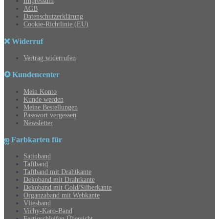
Impressum
AGB
Datenschutzerklärung
Cookie-Richtlinie (EU)
❌ Widerruf
Vertrag widerrufen
✪ Kundencenter
Mein Konto
Kunde werden
Meine Bestellungen
Passwort vergessen
Newsletter
ஐ Farbkarten für
Satinband
Taftband
Taftband mit Drahtkante
Dekoband mit Drahtkante
Dekoband mit Gold/Silberkante
Organzaband mit Webkante
Vliesband
Vichy-Karo-Band
Fertigschleifen Übersicht