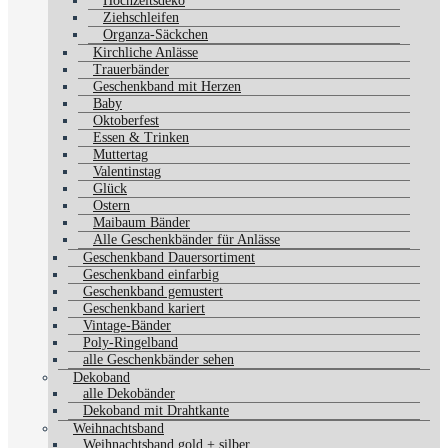
Hochzeitsdeko
Ziehschleifen
Organza-Säckchen
Kirchliche Anlässe
Trauerbänder
Geschenkband mit Herzen
Baby
Oktoberfest
Essen & Trinken
Muttertag
Valentinstag
Glück
Ostern
Maibaum Bänder
Alle Geschenkbänder für Anlässe
Geschenkband Dauersortiment
Geschenkband einfarbig
Geschenkband gemustert
Geschenkband kariert
Vintage-Bänder
Poly-Ringelband
alle Geschenkbänder sehen
Dekoband
alle Dekobänder
Dekoband mit Drahtkante
Weihnachtsband
Weihnachtsband gold + silber