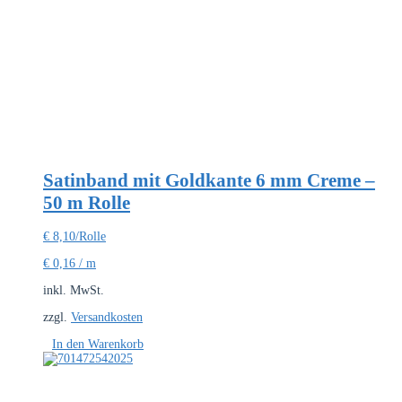
Satinband mit Goldkante 6 mm Creme –
50 m Rolle
€
8,10
/Rolle
€
0,16
/
m
inkl. MwSt.
zzgl.
Versandkosten
In den Warenkorb