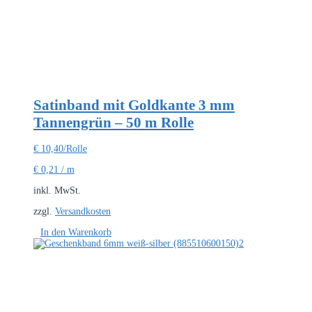
Satinband mit Goldkante 3 mm
Tannengrün – 50 m Rolle
€
10,40
/Rolle
€
0,21
/
m
inkl. MwSt.
zzgl.
Versandkosten
In den Warenkorb