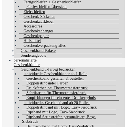
Fertigschleifen + Geschenkschleifen
Fertigschleifen Übersicht
Ziehschleifen
Geschenk-Säckchen
Geschenkaufkleber
Accessoires
Geschenkanhänger
Geschenkpapier
Hilfsmittel
Geschenkverpackung alles
Geschenkband-Pakete
Sonderangebote
personalisierte
Geschenkbänder
Geschenkband 1-farbig bedrucken
individuelle Geschenkbänder ab 1 Rolle
Geschenkband gestalten & bestellen
Doppelsatinbänder Farben
Druckfarben bei Thermotransferdruck
Schriftarten für Thermotransferdruck
Empfehlungen für ein gutes Druckergebnis
individuelles Geschenkband ab 20 Rollen
Doppelsatinband mit Logo, Easy-Siebdruck
Ripsband mit Logo, Easy-Siebdruck
Ripsband Satinstreifen personalisiert, Easy-
Siebdruck
Baumwollband mit Logo, Easy-Siebdruck