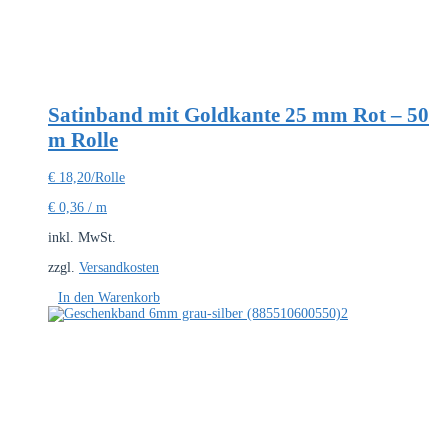
Satinband mit Goldkante 25 mm Rot – 50
m Rolle
€
18,20
/Rolle
€
0,36
/
m
inkl. MwSt.
zzgl.
Versandkosten
In den Warenkorb