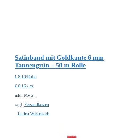
Satinband mit Goldkante 6 mm
Tannengrün – 50 m Rolle
€
8,10
/Rolle
€
0,16
/
m
inkl. MwSt.
zzgl.
Versandkosten
In den Warenkorb