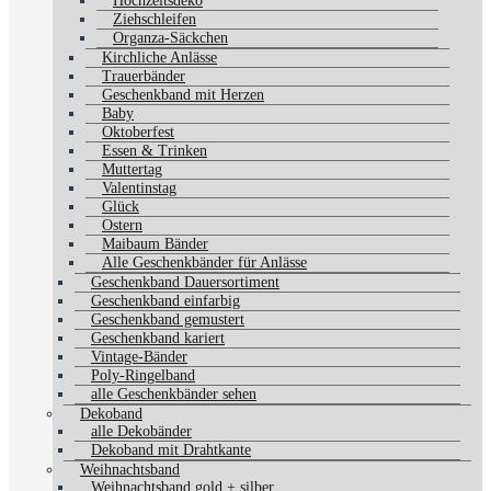
Hochzeitsdeko
Ziehschleifen
Organza-Säckchen
Kirchliche Anlässe
Trauerbänder
Geschenkband mit Herzen
Baby
Oktoberfest
Essen & Trinken
Muttertag
Valentinstag
Glück
Ostern
Maibaum Bänder
Alle Geschenkbänder für Anlässe
Geschenkband Dauersortiment
Geschenkband einfarbig
Geschenkband gemustert
Geschenkband kariert
Vintage-Bänder
Poly-Ringelband
alle Geschenkbänder sehen
Dekoband
alle Dekobänder
Dekoband mit Drahtkante
Weihnachtsband
Weihnachtsband gold + silber