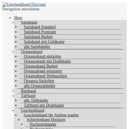
Navigation umschalten
Shop
Satinband
Satinband Standard
Satinband Premium
Satinband Budget
Satinband mit Goldkante
alle Satinbänder
Organzaband
Organzaband einfarbig
Organzaband mit Drahtkante
Organzaband Budget
Organzaband gemustert
Organzaband Weihnachten
Organza-Säckchen
alle Organzabänder
Ripsband
Taftband
alle Taftbänder
Taftband mit Drahtkante
Geschenkband
Geschenkband für Anlässe kaufen
Schleifenband Hochzeit
Hochzeitsbänder