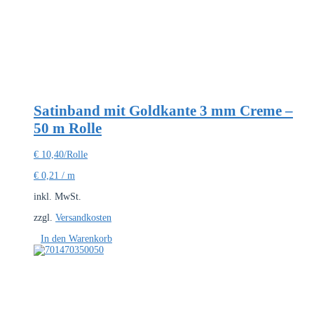
Satinband mit Goldkante 3 mm Creme –
50 m Rolle
€
10,40
/Rolle
€
0,21
/
m
inkl. MwSt.
zzgl.
Versandkosten
In den Warenkorb