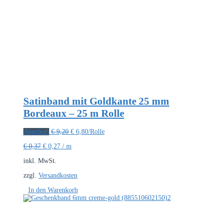
Satinband mit Goldkante 25 mm
Bordeaux – 25 m Rolle
Ursprünglicher
Aktueller
Angebot!
€
9,20
€
6,80
/Rolle
Preis
Preis
€
0,37
€
0,27
/
m
war:
ist:
€ 9,20
€ 6,80.
inkl. MwSt.
zzgl.
Versandkosten
In den Warenkorb