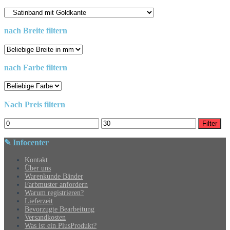
nach Breite filtern
nach Farbe filtern
Nach Preis filtern
Min.
Max.
Filter
Preis
Preis
✎ Infocenter
Kontakt
Über uns
Warenkunde Bänder
Farbmuster anfordern
Warum registrieren?
Lieferzeit
Bevorzugte Bearbeitung
Versandkosten
Was ist ein PlusProdukt?