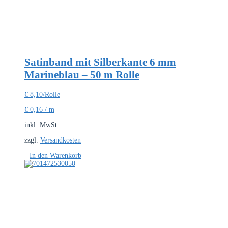
Satinband mit Silberkante 6 mm
Marineblau – 50 m Rolle
€
8,10
/Rolle
€
0,16
/
m
inkl. MwSt.
zzgl.
Versandkosten
In den Warenkorb