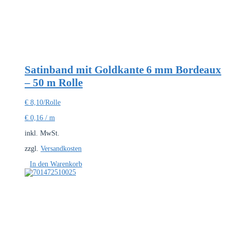
Satinband mit Goldkante 6 mm Bordeaux
– 50 m Rolle
€
8,10
/Rolle
€
0,16
/
m
inkl. MwSt.
zzgl.
Versandkosten
In den Warenkorb