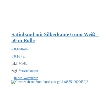
Satinband mit Silberkante 6 mm Weiß –
50 m Rolle
€
8,10
/Rolle
€
0,16
/
m
inkl. MwSt.
zzgl.
Versandkosten
In den Warenkorb