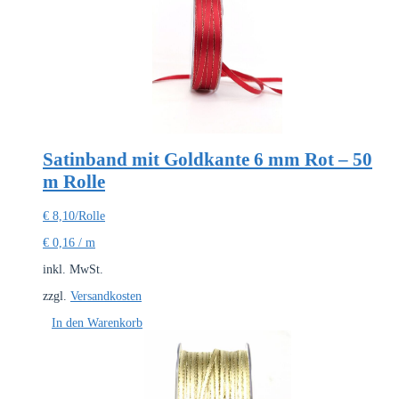
Satinband mit Goldkante 6 mm Rot – 50
m Rolle
€
8,10
/Rolle
€
0,16
/
m
inkl. MwSt.
zzgl.
Versandkosten
In den Warenkorb