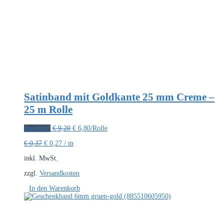
Satinband mit Goldkante 25 mm Creme –
25 m Rolle
Ursprünglicher
Aktueller
Angebot!
€
9,20
€
6,80
/Rolle
Preis
Preis
€
0,37
€
0,27
/
m
war:
ist:
€ 9,20
€ 6,80.
inkl. MwSt.
zzgl.
Versandkosten
In den Warenkorb