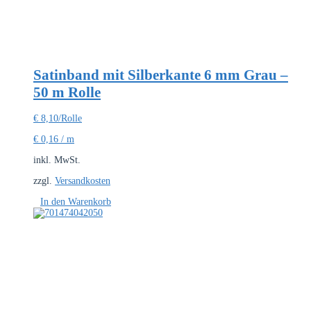
Satinband mit Silberkante 6 mm Grau –
50 m Rolle
€
8,10
/Rolle
€
0,16
/
m
inkl. MwSt.
zzgl.
Versandkosten
In den Warenkorb