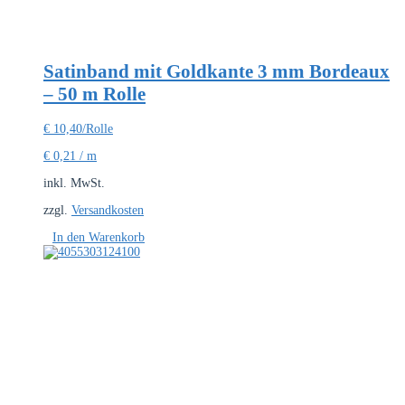
Satinband mit Goldkante 3 mm Bordeaux
– 50 m Rolle
€
10,40
/Rolle
€
0,21
/
m
inkl. MwSt.
zzgl.
Versandkosten
In den Warenkorb