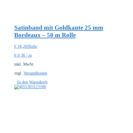
Satinband mit Goldkante 25 mm
Bordeaux – 50 m Rolle
€
18,20
/Rolle
€
0,36
/
m
inkl. MwSt.
zzgl.
Versandkosten
In den Warenkorb