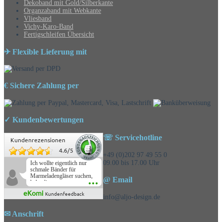
Dekoband mit Gold/Silberkante
Organzaband mit Webkante
Vliesband
Vichy-Karo-Band
Fertigschleifen Übersicht
✈ Flexible Lieferung mit
€ Sichere Zahlung per
✓ Kundenbewertungen
☏ Servicehotline
Kundenrezensionen
4.6
/
5
+49 (0)202 97 49 55 0
09.00 bis 17.00 Uhr
Ich wollte eigentlich nur
schmale Bänder für
Marmeladengläser suchen,
@ Email
habe die
Überraschungsbänder
eKomi
Kundenfeedback
mitbestellt und war positiv
info@aljo-design.de
überrascht, schöne
Auswahl!
✉ Anschrift