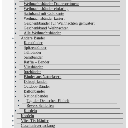
Weihnachtsbänder Dauersortiment
Weihnachtsbänder einfarbig
Satinband mit Goldkante
Weihnachtsbänder kariert
Geschenkbänder für Weihnachten gemustert
Geschenkband Weihnachten
Alle Weihnachtsbänder
Andere Bänder
Karobänder
Spitzenbänder
Tüllbänder
Samtbänder
Raffia – Bänder
Vliesbänder
Jutebänder
Bänder aus Naturfasern
Dekogirlanden
Outdoor-Bänder
Ballonbänder
Nationalbänder
Tag der Deutschen Einheit
Revers Schleifen
Kordeln
Kordeln
Vlies Tischläufer
Geschenkverpackung