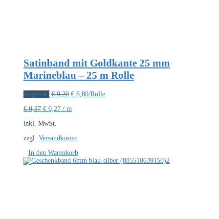
Satinband mit Goldkante 25 mm
Marineblau – 25 m Rolle
Ursprünglicher
Aktueller
Angebot!
€
9,20
€
6,80
/Rolle
Preis
Preis
€
0,37
€
0,27
/
m
war:
ist:
€ 9,20
€ 6,80.
inkl. MwSt.
zzgl.
Versandkosten
In den Warenkorb