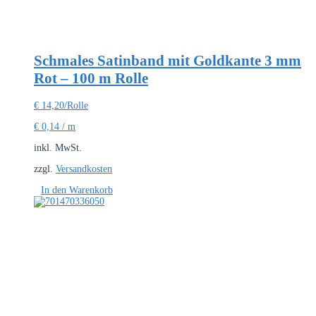
Schmales Satinband mit Goldkante 3 mm
Rot – 100 m Rolle
€
14,20
/Rolle
€
0,14
/
m
inkl. MwSt.
zzgl.
Versandkosten
In den Warenkorb