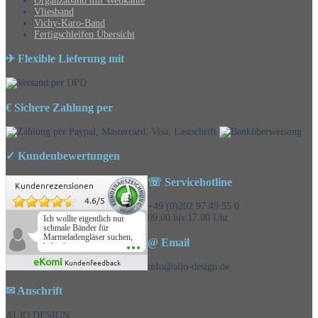
Organzaband mit Webkante
Vliesband
Vichy-Karo-Band
Fertigschleifen Übersicht
✈ Flexible Lieferung mit
€ Sichere Zahlung per
✓ Kundenbewertungen
☏ Servicehotline
Kundenrezensionen
4.6
/
5
+49 (0)202 97 49 55 0
09.00 bis 17.00 Uhr
Ich wollte eigentlich nur
schmale Bänder für
Marmeladengläser suchen,
@ Email
habe die
Überraschungsbänder
eKomi
Kundenfeedback
mitbestellt und war positiv
info@aljo-design.de
überrascht, schöne
Auswahl!
✉ Anschrift
ALJO DESIGN