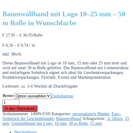
Baumwollband mit Logo 10–25 mm – 50
m Rolle in Wunschfarbe
€
27,95
–
€
36,95
/Rolle
€
0,56
–
€
0,74
/
m
inkl. MwSt.
Dieses Baumwollband mit Logo ist 10 mm, 15 mm oder 25 mm breit und
wird auf einer 50 m Rolle geliefert. Das Baumwollband mit Leinenstruktur
und einfarbigem Siebdruck eignet sich ideal für Geschenkverpackungen,
Produktverpackungen, Floristik, Events und Markenpräsentation.
Lieferzeit:
ca. 3-4 Wochen ab Druckfreigabe
Breite
Zurücksetzen
Baumwollband
mit
In den Warenkorb
Logo
Artikelnummer:
14999-ESD
Kategorien:
personalisierte Bänder
,
Easy-
10–
Siebdruck für Geschenkbänder
,
Baumwollband
Schlagwörter:
1c Druck
,
25
25
mm
,
Geschenkband mit Logo
,
10 mm
,
50 m Rolle
,
15 mm
mm
–
Beschreibung