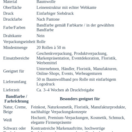
Material
Baumwolle
Oberfläche
Leinenstruktur mit echter Webkante
Druck
Einfarbiger Siebdruck
Druckfarbe
Nach Pantone
Bandfarbe gemäß Farbkarte / in der gewählten
Farbe/Farben
Bandfarbe
Drahtkante
Nein
Verpackungseinheit
Rolle
Mindestmenge
20 Rollen à 50 m
Geschenkverpackung, Produktverpackung,
Einsatzbereiche
Markenpräsentation, Eventdekoration, Floristik,
Werbemittel
Unternehmen, Händler, Floristik, Manufakturen,
Geeignet für
Online-Shops, Events, Werbeagenturen
50 m Baumwollband pro Rolle mit einfarbigem
Lieferumfang
Logodruck
Lieferzeit
Ca. 3–4 Wochen ab Druckfreigabe
Bandfarbe /
Besonders geeignet für
Farbrichtung
Natur, Creme,
Feinkost, Naturkosmetik, Floristik, Manufakturprodukte,
Beige
nachhaltige Verpackungskonzepte
Hochzeit, Premium-Verpackungen, Kosmetik, Schmuck,
Weiß
elegante Firmenpräsente
Schwarz oder
Kontrastreiche Markenauftritte, hochwertige