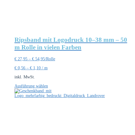
Ripsband mit Logodruck 10–38 mm – 50
m Rolle in vielen Farben
€
27,95
–
€
54,95
/Rolle
€
0,56
–
€
1,10
/
m
inkl. MwSt.
Dieses
Ausführung wählen
Produkt
weist
mehrere
Varianten
auf.
Die
Optionen
können
auf
der