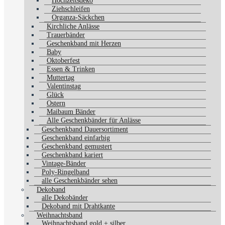
Hochzeitsdeko
Ziehschleifen
Organza-Säckchen
Kirchliche Anlässe
Trauerbänder
Geschenkband mit Herzen
Baby
Oktoberfest
Essen & Trinken
Muttertag
Valentinstag
Glück
Ostern
Maibaum Bänder
Alle Geschenkbänder für Anlässe
Geschenkband Dauersortiment
Geschenkband einfarbig
Geschenkband gemustert
Geschenkband kariert
Vintage-Bänder
Poly-Ringelband
alle Geschenkbänder sehen
Dekoband
alle Dekobänder
Dekoband mit Drahtkante
Weihnachtsband
Weihnachtsband gold + silber