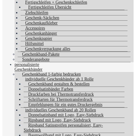
Fertigschleifen + Geschenkschleifen
Fertigschleifen Übersicht
Ziehschleifen
Geschenk-Säckchen
Geschenkaufkleber
Accessoires
Geschenkanhänger
Geschenkpapier
Hilfsmittel
Geschenkverpackung alles
Geschenkband-Pakete
Sonderangebote
personalisierte
Geschenkbänder
Geschenkband 1-farbig bedrucken
individuelle Geschenkbänder ab 1 Rolle
Geschenkband gestalten & bestellen
Doppelsatinbänder Farben
Druckfarben bei Thermotransferdruck
Schriftarten für Thermotransferdruck
Empfehlungen für ein gutes Druckergebnis
individuelles Geschenkband ab 20 Rollen
Doppelsatinband mit Logo, Easy-Siebdruck
Ripsband mit Logo, Easy-Siebdruck
Ripsband Satinstreifen personalisiert, Easy-
Siebdruck
Baumwollband mit Logo, Easy-Siebdruck