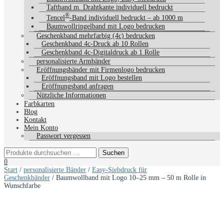
Taftband m. Drahtkante individuell bedruckt
®
Tencel
-Band individuell bedruckt – ab 1000 m
Baumwollringelband mit Logo bedrucken
Geschenkband mehrfarbig (4c) bedrucken
Geschenkband 4c-Druck ab 10 Rollen
Geschenkband 4c-Digitaldruck ab 1 Rolle
personalisierte Armbänder
Eröffnungsbänder mit Firmenlogo bedrucken
Eröffnungsband mit Logo bestellen
Eröffnungsband anfragen
Nützliche Informationen
Farbkarten
Blog
Kontakt
Mein Konto
Passwort vergessen
0
Start
/
personalisierte Bänder
/
Easy-Siebdruck für
Geschenkbänder
/ Baumwollband mit Logo 10–25 mm – 50 m Rolle in
Wunschfarbe