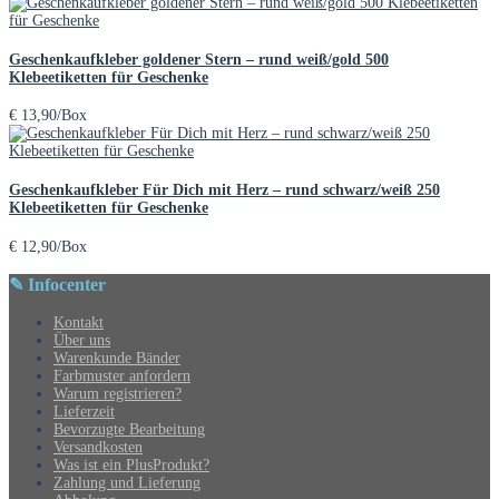
Geschenkaufkleber goldener Stern – rund weiß/gold 500
Klebeetiketten für Geschenke
€
13,90
/Box
Geschenkaufkleber Für Dich mit Herz – rund schwarz/weiß 250
Klebeetiketten für Geschenke
€
12,90
/Box
✎ Infocenter
Kontakt
Über uns
Warenkunde Bänder
Farbmuster anfordern
Warum registrieren?
Lieferzeit
Bevorzugte Bearbeitung
Versandkosten
Was ist ein PlusProdukt?
Zahlung und Lieferung