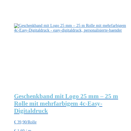
Produktseite
gewählt
werden
Geschenkband mit Logo 25 mm – 25 m
Rolle mit mehrfarbigem 4c-Easy-
Digitaldruck
€
39,90
/Rolle
€
1,60
/
m