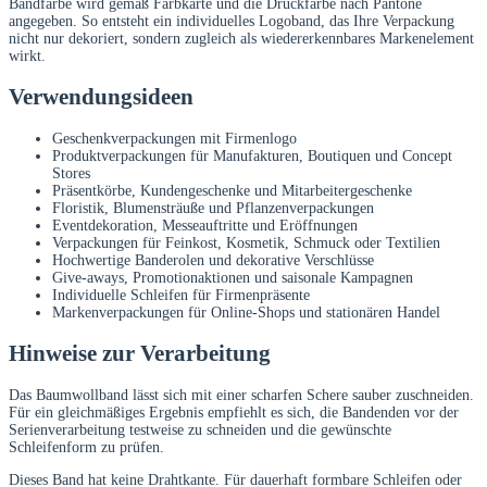
Bandfarbe wird gemäß Farbkarte und die Druckfarbe nach Pantone
angegeben. So entsteht ein individuelles Logoband, das Ihre Verpackung
nicht nur dekoriert, sondern zugleich als wiedererkennbares Markenelement
wirkt.
Verwendungsideen
Geschenkverpackungen mit Firmenlogo
Produktverpackungen für Manufakturen, Boutiquen und Concept
Stores
Präsentkörbe, Kundengeschenke und Mitarbeitergeschenke
Floristik, Blumensträuße und Pflanzenverpackungen
Eventdekoration, Messeauftritte und Eröffnungen
Verpackungen für Feinkost, Kosmetik, Schmuck oder Textilien
Hochwertige Banderolen und dekorative Verschlüsse
Give-aways, Promotionaktionen und saisonale Kampagnen
Individuelle Schleifen für Firmenpräsente
Markenverpackungen für Online-Shops und stationären Handel
Hinweise zur Verarbeitung
Das Baumwollband lässt sich mit einer scharfen Schere sauber zuschneiden.
Für ein gleichmäßiges Ergebnis empfiehlt es sich, die Bandenden vor der
Serienverarbeitung testweise zu schneiden und die gewünschte
Schleifenform zu prüfen.
Dieses Band hat keine Drahtkante. Für dauerhaft formbare Schleifen oder