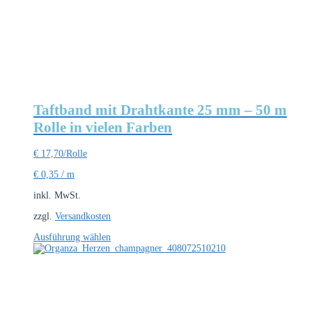
Taftband mit Drahtkante 25 mm – 50 m
Rolle in vielen Farben
€
17,70
/Rolle
€
0,35
/
m
inkl. MwSt.
zzgl.
Versandkosten
Dieses
Ausführung wählen
Produkt
weist
mehrere
Varianten
auf.
Die