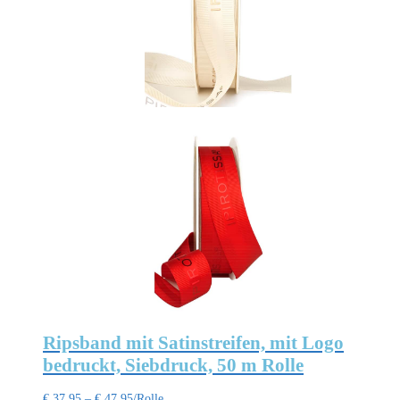
Optionen
können
auf
der
Produktseite
gewählt
werden
Ripsband mit Satinstreifen, mit Logo
bedruckt, Siebdruck, 50 m Rolle
€
37,95
–
€
47,95
/Rolle