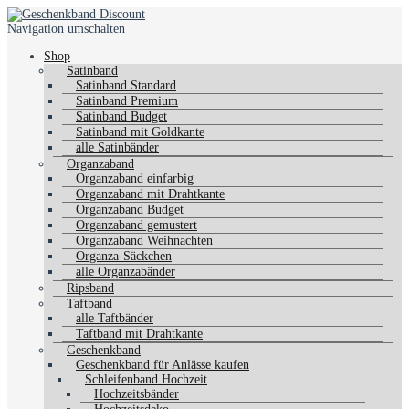
Navigation umschalten
Shop
Satinband
Satinband Standard
Satinband Premium
Satinband Budget
Satinband mit Goldkante
alle Satinbänder
Organzaband
Organzaband einfarbig
Organzaband mit Drahtkante
Organzaband Budget
Organzaband gemustert
Organzaband Weihnachten
Organza-Säckchen
alle Organzabänder
Ripsband
Taftband
alle Taftbänder
Taftband mit Drahtkante
Geschenkband
Geschenkband für Anlässe kaufen
Schleifenband Hochzeit
Hochzeitsbänder