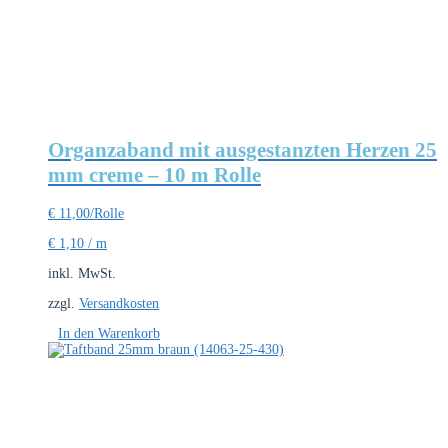
Optionen
können
auf
der
Produktseite
gewählt
werden
Organzaband mit ausgestanzten Herzen 25
mm creme – 10 m Rolle
€
11,00
/Rolle
€
1,10
/
m
inkl. MwSt.
zzgl.
Versandkosten
In den Warenkorb