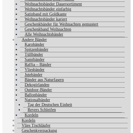
Weihnachtsbänder Dauersortiment
Weihnachtsbänder einfarbig
Satinband mit Goldkante
Weihnachtsbänder kariert
Geschenkbänder für Weihnachten gemustert
Geschenkband Weihnachten
Alle Weihnachtsbänder
Andere Bänder
Karobänder
Spitzenbänder
Tüllbänder
Samtbänder
Raffia – Bänder
Vliesbänder
Jutebänder
Bänder aus Naturfasern
Dekogirlanden
Outdoor-Bänder
Ballonbänder
Nationalbänder
Tag der Deutschen Einheit
Revers Schleifen
Kordeln
Kordeln
Vlies Tischläufer
Geschenkverpackung