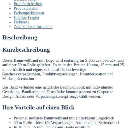
50
Produktsicherheit
m
Produktdetails
Rolle
Farbempfehlungen
in
Häufige Fragen
Wunschfarbe
Farbkarte
Menge
Zusätzliche Information
Beschreibung
Kurzbeschreibung
Dieses Baumwollband mit Logo wird einfarbig im Siebdruck bedruckt und
auf einer 50 m Rolle geliefert. Es ist in den Breiten 10 mm, 15 mm und 25
mm erhältlich und eignet sich ideal für hochwertige
Geschenkverpackungen, Produktverpackungen, Eventdekoration und
Markenpräsentation.
Das Band verbindet eine natürliche Baumwolloptik mit individueller
Gestaltung: Bandfarbe und Druckfarbe können passend zu Corporate
Design, Anlass oder Verpackungskonzept ausgewählt werden.
Ihre Vorteile auf einen Blick
Personalisierbares Baumwollband mit einfarbigem Logodruck
50 m Rolle – ideal für Verpackungen, Aktionen und Serienbedarf
In 10 mm, 15 mm und 25 mm Breite erhältlich