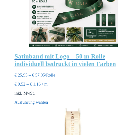
Satinband mit Logo – 50 m Rolle
individuell bedruckt in vielen Farben
€
25,95
–
€
57,95
/Rolle
€
0,52
–
€
1,16
/
m
inkl. MwSt.
Dieses
Ausführung wählen
Produkt
weist
mehrere
Varianten
auf.
Die