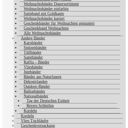
Weihnachtsbänder Dauersortiment
Weihnachtsbänder einfarbig
Satinband mit Goldkante
Weihnachtsbänder kariert
Geschenkbänder für Weihnachten gemustert
Geschenkband Weihnachten
Alle Weihnachtsbänder
Andere Bänder
Karobänder
Spitzenbänder
Tüllbänder
Samtbänder
Raffia – Bänder
Vliesbänder
Jutebänder
Bänder aus Naturfasern
Dekogirlanden
Outdoor-Bänder
Ballonbänder
Nationalbänder
Tag der Deutschen Einheit
Revers Schleifen
Kordeln
Kordeln
Vlies Tischläufer
Geschenkverpackung