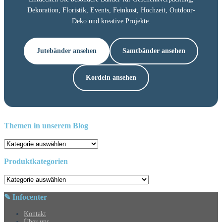
Dekoration, Floristik, Events, Feinkost, Hochzeit, Outdoor-
Deko und kreative Projekte.
Jutebänder ansehen
Samtbänder ansehen
Kordeln ansehen
Themen in unserem Blog
Themen
in
unserem
Produktkategorien
Blog
✎ Infocenter
Kontakt
Über uns