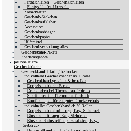
Fertigschleifen + Geschenkschleifen
Fertigschleifen Übersicht
Ziehschleifen
Geschenk-Säckchen
Geschenkaufkleber
Accessoires
Geschenkanhänger
Geschenkpapier
Hilfsmittel
Geschenkverpackung alles
Geschenkband-Pakete
Sonderangebote
personalisierte
Geschenkbänder
Geschenkband 1-farbig bedrucken
individuelle Geschenkbänder ab 1 Rolle
Geschenkband gestalten & bestellen
Doppelsatinbänder Farben
Druckfarben bei Thermotransferdruck
Schriftarten für Thermotransferdruck
Empfehlungen für ein gutes Druckergebnis
individuelles Geschenkband ab 20 Rollen
Doppelsatinband mit Logo, Easy-Siebdruck
Ripsband mit Logo, Easy-Siebdruck
Ripsband Satinstreifen personalisiert, Easy-
Siebdruck
Baumwollband mit Logo, Easy-Siebdruck