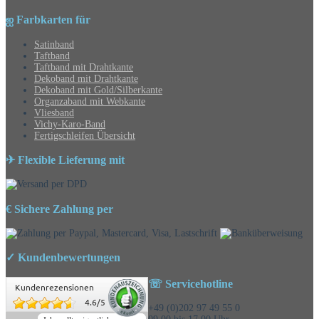
ஐ Farbkarten für
Satinband
Taftband
Taftband mit Drahtkante
Dekoband mit Drahtkante
Dekoband mit Gold/Silberkante
Organzaband mit Webkante
Vliesband
Vichy-Karo-Band
Fertigschleifen Übersicht
✈ Flexible Lieferung mit
€ Sichere Zahlung per
✓ Kundenbewertungen
☏ Servicehotline
Kundenrezensionen
4.6
/
5
+49 (0)202 97 49 55 0