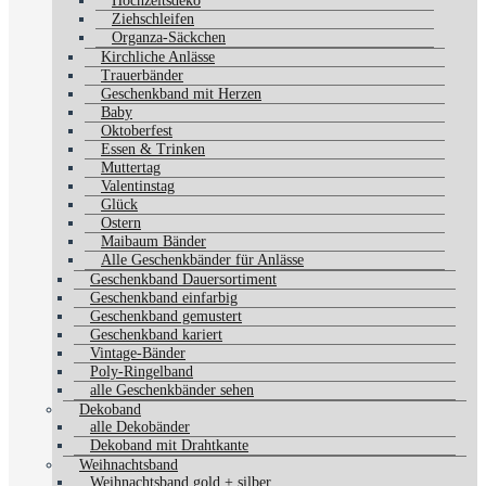
Hochzeitsdeko
Ziehschleifen
Organza-Säckchen
Kirchliche Anlässe
Trauerbänder
Geschenkband mit Herzen
Baby
Oktoberfest
Essen & Trinken
Muttertag
Valentinstag
Glück
Ostern
Maibaum Bänder
Alle Geschenkbänder für Anlässe
Geschenkband Dauersortiment
Geschenkband einfarbig
Geschenkband gemustert
Geschenkband kariert
Vintage-Bänder
Poly-Ringelband
alle Geschenkbänder sehen
Dekoband
alle Dekobänder
Dekoband mit Drahtkante
Weihnachtsband
Weihnachtsband gold + silber