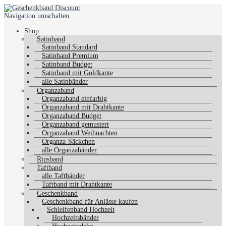
Navigation umschalten
Shop
Satinband
Satinband Standard
Satinband Premium
Satinband Budget
Satinband mit Goldkante
alle Satinbänder
Organzaband
Organzaband einfarbig
Organzaband mit Drahtkante
Organzaband Budget
Organzaband gemustert
Organzaband Weihnachten
Organza-Säckchen
alle Organzabänder
Ripsband
Taftband
alle Taftbänder
Taftband mit Drahtkante
Geschenkband
Geschenkband für Anlässe kaufen
Schleifenband Hochzeit
Hochzeitsbänder