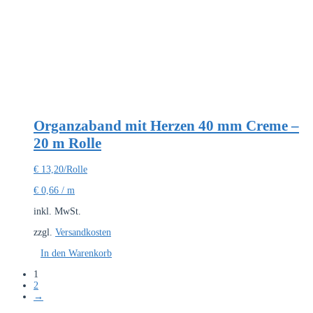
Organzaband mit Herzen 40 mm Creme –
20 m Rolle
€
13,20
/Rolle
€
0,66
/
m
inkl. MwSt.
zzgl.
Versandkosten
In den Warenkorb
1
2
→