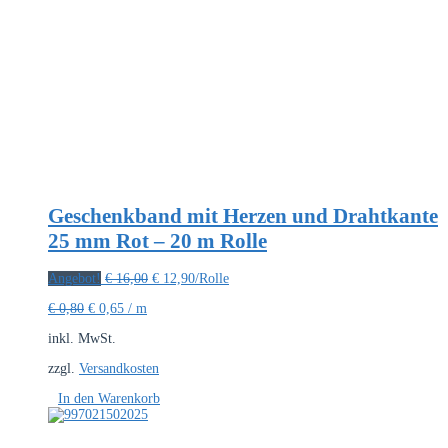
Geschenkband mit Herzen und Drahtkante
25 mm Rot – 20 m Rolle
Ursprünglicher
Aktueller
Angebot!
€
16,00
€
12,90
/Rolle
Preis
Preis
€
0,80
€
0,65
/
m
war:
ist:
€ 16,00
€ 12,90.
inkl. MwSt.
zzgl.
Versandkosten
In den Warenkorb