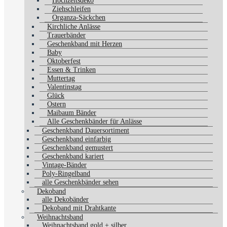
Hochzeitsdeko
Ziehschleifen
Organza-Säckchen
Kirchliche Anlässe
Trauerbänder
Geschenkband mit Herzen
Baby
Oktoberfest
Essen & Trinken
Muttertag
Valentinstag
Glück
Ostern
Maibaum Bänder
Alle Geschenkbänder für Anlässe
Geschenkband Dauersortiment
Geschenkband einfarbig
Geschenkband gemustert
Geschenkband kariert
Vintage-Bänder
Poly-Ringelband
alle Geschenkbänder sehen
Dekoband
alle Dekobänder
Dekoband mit Drahtkante
Weihnachtsband
Weihnachtsband gold + silber