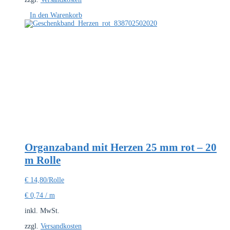
In den Warenkorb
Organzaband mit Herzen 25 mm rot – 20
m Rolle
€
14,80
/Rolle
€
0,74
/
m
inkl. MwSt.
zzgl.
Versandkosten