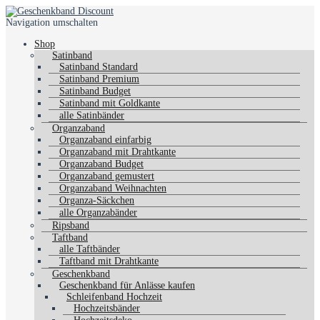
Navigation umschalten
Shop
Satinband
Satinband Standard
Satinband Premium
Satinband Budget
Satinband mit Goldkante
alle Satinbänder
Organzaband
Organzaband einfarbig
Organzaband mit Drahtkante
Organzaband Budget
Organzaband gemustert
Organzaband Weihnachten
Organza-Säckchen
alle Organzabänder
Ripsband
Taftband
alle Taftbänder
Taftband mit Drahtkante
Geschenkband
Geschenkband für Anlässe kaufen
Schleifenband Hochzeit
Hochzeitsbänder