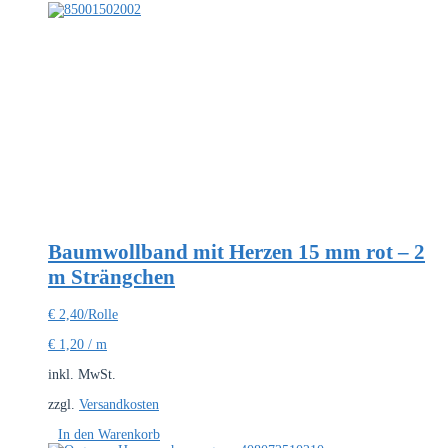
Baumwollband mit Herzen 15 mm rot – 2
m Strängchen
€
2,40
/Rolle
€
1,20
/
m
inkl. MwSt.
zzgl.
Versandkosten
In den Warenkorb