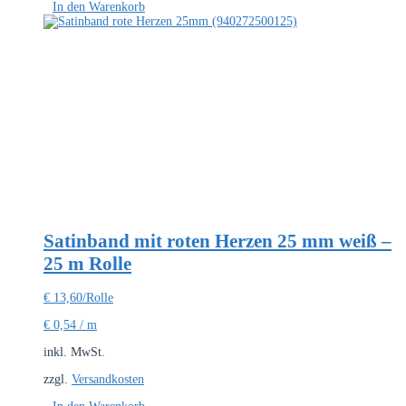
In den Warenkorb
Satinband mit roten Herzen 25 mm weiß –
25 m Rolle
€
13,60
/Rolle
€
0,54
/
m
inkl. MwSt.
zzgl.
Versandkosten