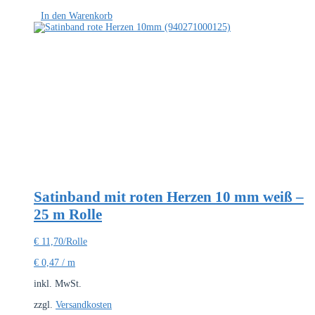
In den Warenkorb
Satinband mit roten Herzen 10 mm weiß –
25 m Rolle
€
11,70
/Rolle
€
0,47
/
m
inkl. MwSt.
zzgl.
Versandkosten