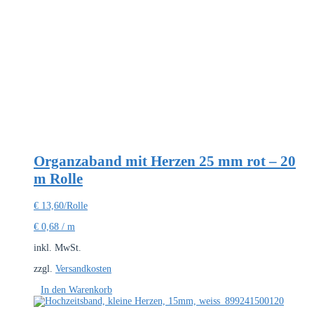
Organzaband mit Herzen 25 mm rot – 20
m Rolle
€
13,60
/Rolle
€
0,68
/
m
inkl. MwSt.
zzgl.
Versandkosten
In den Warenkorb