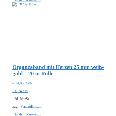
In den Warenkorb
Organzaband mit Herzen 25 mm weiß-
gold – 20 m Rolle
€
14,80
/Rolle
€
0,74
/
m
inkl. MwSt.
zzgl.
Versandkosten
In den Warenkorb