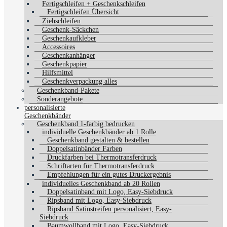
Fertigschleifen + Geschenkschleifen
Fertigschleifen Übersicht
Ziehschleifen
Geschenk-Säckchen
Geschenkaufkleber
Accessoires
Geschenkanhänger
Geschenkpapier
Hilfsmittel
Geschenkverpackung alles
Geschenkband-Pakete
Sonderangebote
personalisierte
Geschenkbänder
Geschenkband 1-farbig bedrucken
individuelle Geschenkbänder ab 1 Rolle
Geschenkband gestalten & bestellen
Doppelsatinbänder Farben
Druckfarben bei Thermotransferdruck
Schriftarten für Thermotransferdruck
Empfehlungen für ein gutes Druckergebnis
individuelles Geschenkband ab 20 Rollen
Doppelsatinband mit Logo, Easy-Siebdruck
Ripsband mit Logo, Easy-Siebdruck
Ripsband Satinstreifen personalisiert, Easy-
Siebdruck
Baumwollband mit Logo, Easy-Siebdruck