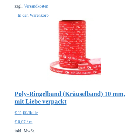
zzgl.
Versandkosten
In den Warenkorb
Poly-Ringelband (Kräuselband) 10 mm,
mit Liebe verpackt
€
11,00
/Rolle
€
0,07
/
m
inkl. MwSt.