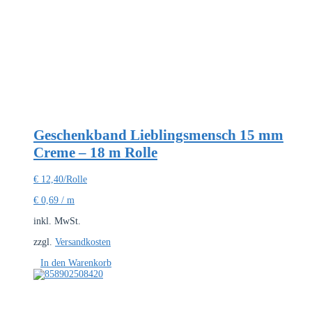
Geschenkband Lieblingsmensch 15 mm
Creme – 18 m Rolle
€
12,40
/Rolle
€
0,69
/
m
inkl. MwSt.
zzgl.
Versandkosten
In den Warenkorb