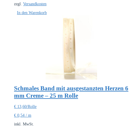
zzgl.
Versandkosten
In den Warenkorb
Schmales Band mit ausgestanzten Herzen 6
mm Creme – 25 m Rolle
€
13,60
/Rolle
€
0,54
/
m
inkl. MwSt.