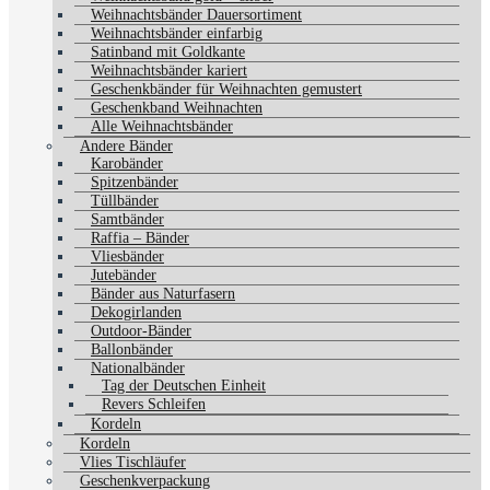
Weihnachtsbänder Dauersortiment
Weihnachtsbänder einfarbig
Satinband mit Goldkante
Weihnachtsbänder kariert
Geschenkbänder für Weihnachten gemustert
Geschenkband Weihnachten
Alle Weihnachtsbänder
Andere Bänder
Karobänder
Spitzenbänder
Tüllbänder
Samtbänder
Raffia – Bänder
Vliesbänder
Jutebänder
Bänder aus Naturfasern
Dekogirlanden
Outdoor-Bänder
Ballonbänder
Nationalbänder
Tag der Deutschen Einheit
Revers Schleifen
Kordeln
Kordeln
Vlies Tischläufer
Geschenkverpackung