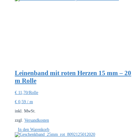
Leinenband mit roten Herzen 15 mm – 20
m Rolle
€
11,70
/Rolle
€
0,59
/
m
inkl. MwSt.
zzgl.
Versandkosten
In den Warenkorb