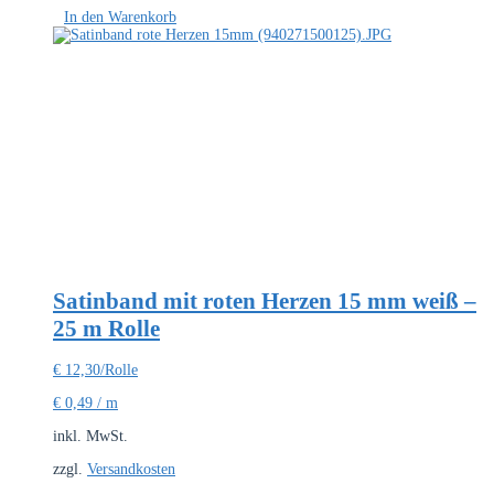
In den Warenkorb
Satinband mit roten Herzen 15 mm weiß –
25 m Rolle
€
12,30
/Rolle
€
0,49
/
m
inkl. MwSt.
zzgl.
Versandkosten