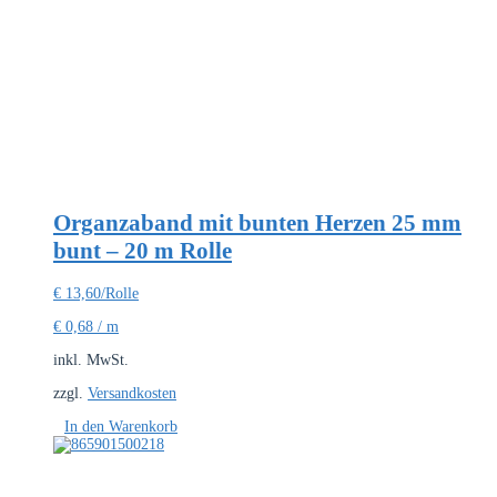
Organzaband mit bunten Herzen 25 mm
bunt – 20 m Rolle
€
13,60
/Rolle
€
0,68
/
m
inkl. MwSt.
zzgl.
Versandkosten
In den Warenkorb