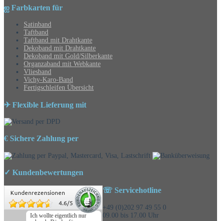
ஐ Farbkarten für
Satinband
Taftband
Taftband mit Drahtkante
Dekoband mit Drahtkante
Dekoband mit Gold/Silberkante
Organzaband mit Webkante
Vliesband
Vichy-Karo-Band
Fertigschleifen Übersicht
✈ Flexible Lieferung mit
€ Sichere Zahlung per
✓ Kundenbewertungen
☏ Servicehotline
Kundenrezensionen
4.6
/
5
+49 (0)202 97 49 55 0
09.00 bis 17.00 Uhr
Ich wollte eigentlich nur