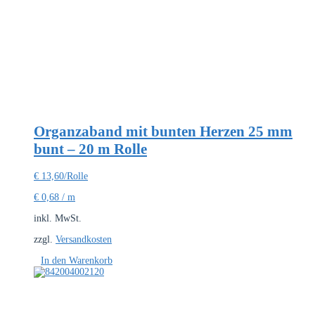
Organzaband mit bunten Herzen 25 mm
bunt – 20 m Rolle
€
13,60
/Rolle
€
0,68
/
m
inkl. MwSt.
zzgl.
Versandkosten
In den Warenkorb