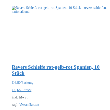
Revers Schleife rot-gelb-rot Spanien, 10
Stück
€
6,80
/Packung
€
0,68
/
Stück
inkl. MwSt.
zzgl.
Versandkosten