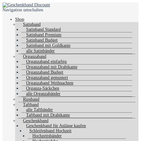
Navigation umschalten
Shop
Satinband
Satinband Standard
Satinband Premium
Satinband Budget
Satinband mit Goldkante
alle Satinbänder
Organzaband
Organzaband einfarbig
Organzaband mit Drahtkante
Organzaband Budget
Organzaband gemustert
Organzaband Weihnachten
Organza-Säckchen
alle Organzabänder
Ripsband
Taftband
alle Taftbänder
Taftband mit Drahtkante
Geschenkband
Geschenkband für Anlässe kaufen
Schleifenband Hochzeit
Hochzeitsbänder