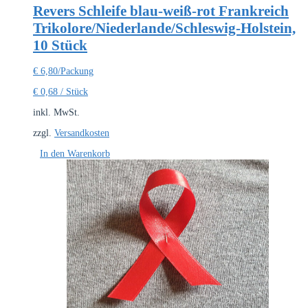
Revers Schleife blau-weiß-rot Frankreich
Trikolore/Niederlande/Schleswig-Holstein,
10 Stück
€
6,80
/Packung
€
0,68
/
Stück
inkl. MwSt.
zzgl.
Versandkosten
In den Warenkorb