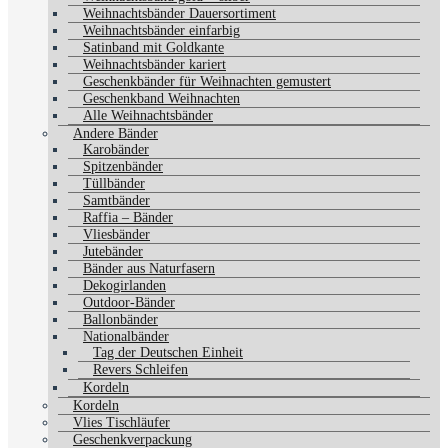
Weihnachtsbänder Dauersortiment
Weihnachtsbänder einfarbig
Satinband mit Goldkante
Weihnachtsbänder kariert
Geschenkbänder für Weihnachten gemustert
Geschenkband Weihnachten
Alle Weihnachtsbänder
Andere Bänder
Karobänder
Spitzenbänder
Tüllbänder
Samtbänder
Raffia – Bänder
Vliesbänder
Jutebänder
Bänder aus Naturfasern
Dekogirlanden
Outdoor-Bänder
Ballonbänder
Nationalbänder
Tag der Deutschen Einheit
Revers Schleifen
Kordeln
Kordeln
Vlies Tischläufer
Geschenkverpackung