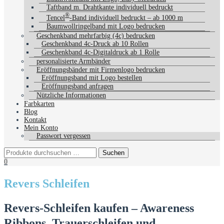
Taftband m. Drahtkante individuell bedruckt
®
Tencel
-Band individuell bedruckt – ab 1000 m
Baumwollringelband mit Logo bedrucken
Geschenkband mehrfarbig (4c) bedrucken
Geschenkband 4c-Druck ab 10 Rollen
Geschenkband 4c-Digitaldruck ab 1 Rolle
personalisierte Armbänder
Eröffnungsbänder mit Firmenlogo bedrucken
Eröffnungsband mit Logo bestellen
Eröffnungsband anfragen
Nützliche Informationen
Farbkarten
Blog
Kontakt
Mein Konto
Passwort vergessen
0
Revers Schleifen
Revers-Schleifen kaufen – Awareness
Ribbons, Trauerschleifen und