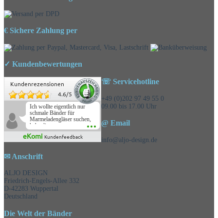
€ Sichere Zahlung per
✓ Kundenbewertungen
☏ Servicehotline
Kundenrezensionen
4.6
/
5
+49 (0)202 97 49 55 0
09.00 bis 17.00 Uhr
Ich wollte eigentlich nur
schmale Bänder für
Marmeladengläser suchen,
@ Email
habe die
Überraschungsbänder
eKomi
Kundenfeedback
mitbestellt und war positiv
info@aljo-design.de
überrascht, schöne
Auswahl!
✉ Anschrift
ALJO DESIGN
Friedrich-Engels-Allee 332
D-42283 Wuppertal
Deutschland
Die Welt der Bänder