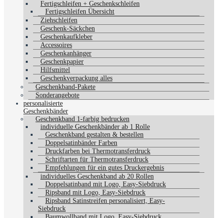
Fertigschleifen + Geschenkschleifen
Fertigschleifen Übersicht
Ziehschleifen
Geschenk-Säckchen
Geschenkaufkleber
Accessoires
Geschenkanhänger
Geschenkpapier
Hilfsmittel
Geschenkverpackung alles
Geschenkband-Pakete
Sonderangebote
personalisierte
Geschenkbänder
Geschenkband 1-farbig bedrucken
individuelle Geschenkbänder ab 1 Rolle
Geschenkband gestalten & bestellen
Doppelsatinbänder Farben
Druckfarben bei Thermotransferdruck
Schriftarten für Thermotransferdruck
Empfehlungen für ein gutes Druckergebnis
individuelles Geschenkband ab 20 Rollen
Doppelsatinband mit Logo, Easy-Siebdruck
Ripsband mit Logo, Easy-Siebdruck
Ripsband Satinstreifen personalisiert, Easy-
Siebdruck
Baumwollband mit Logo, Easy-Siebdruck