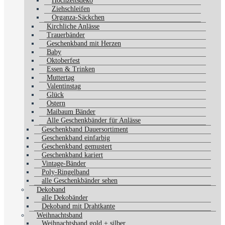
Hochzeitsdeko
Ziehschleifen
Organza-Säckchen
Kirchliche Anlässe
Trauerbänder
Geschenkband mit Herzen
Baby
Oktoberfest
Essen & Trinken
Muttertag
Valentinstag
Glück
Ostern
Maibaum Bänder
Alle Geschenkbänder für Anlässe
Geschenkband Dauersortiment
Geschenkband einfarbig
Geschenkband gemustert
Geschenkband kariert
Vintage-Bänder
Poly-Ringelband
alle Geschenkbänder sehen
Dekoband
alle Dekobänder
Dekoband mit Drahtkante
Weihnachtsband
Weihnachtsband gold + silber