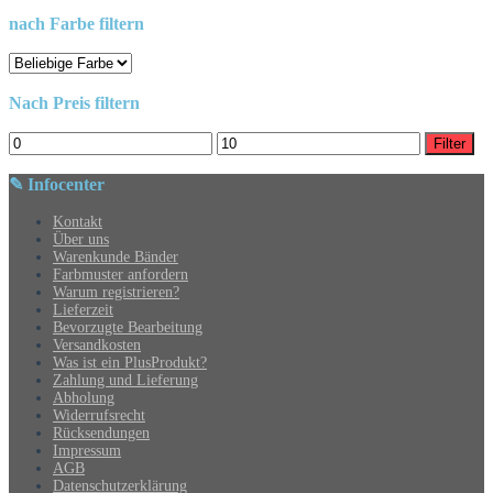
nach Farbe filtern
Nach Preis filtern
Min.
Max.
Filter
Preis
Preis
✎ Infocenter
Kontakt
Über uns
Warenkunde Bänder
Farbmuster anfordern
Warum registrieren?
Lieferzeit
Bevorzugte Bearbeitung
Versandkosten
Was ist ein PlusProdukt?
Zahlung und Lieferung
Abholung
Widerrufsrecht
Rücksendungen
Impressum
AGB
Datenschutzerklärung