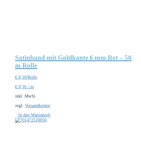
Satinband mit Goldkante 6 mm Rot – 50
m Rolle
€
8,10
/Rolle
€
0,16
/
m
inkl. MwSt.
zzgl.
Versandkosten
In den Warenkorb