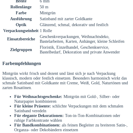
Breite
6 mm
Rollenlänge
50 m
Farbe
Mintgrün
Ausführung
Satinband mit zarter Goldkante
Optik
Glänzend, schmal, dekorativ und festlich
Verpackungseinheit
1 Rolle
Geschenkverpackungen, Weihnachtsdeko,
Einsatzbereiche
Bastelarbeiten, Karten, Anhänger, kleine Schleifen
Floristik, Einzelhandel, Geschenkservice,
Zielgruppen
Bastelbedarf, Dekoration und private Anwender
Farbempfehlungen
Mintgrün wirkt frisch und dezent und lässt sich je nach Verpackung
klassisch, modern oder festlich einsetzen. Besonders harmonisch wirkt das
schmale Satinband mit Goldkante mit Creme, Weiß, Gold, Naturtönen und
zarten Rosatönen.
Für Weihnachtsgeschenke:
Mintgrün mit Gold-, Silber- oder
Naturpapier kombinieren
Für kleine Präsente:
schlichte Verpackungen mit dem schmalen
Satinband veredeln
Für elegante Dekorationen:
Ton-in-Ton-Kombinationen oder
ruhige Farbkontraste wählen
Für Bandkombinationen:
als feinen Begleiter zu breiteren Satin-,
Organza- oder Dekobändern einsetzen