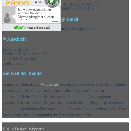
4.6
/
5
+49 (0)202 97 49 55 0
09.00 bis 17.00 Uhr
Ich wollte eigentlich nur
schmale Bänder für
Marmeladengläser suchen,
@ Email
habe die
Überraschungsbänder
eKomi
Kundenfeedback
mitbestellt und war positiv
info@aljo-design.de
überrascht, schöne
Auswahl!
✉ Anschrift
ALJO DESIGN
Friedrich-Engels-Allee 332
D-42283 Wuppertal
Deutschland
Die Welt der Bänder
In unserer Heimatstadt
Wuppertal
werden seit weit über 100 Jahren Bänder
gewebt, gefärbt und bedruckt. Ein idealer Nährboden also für ein
leidenschaftliches Team, das sich ganz dem Thema
Geschenkband
verschrieben hat. Lassen Sie sich in unserem Online-Shop inspirieren und
von den ausgefallenen Dekorations- und Geschenkbändern begeistern. Eine
riesige Auswahl und unglaubliche Preise erwarten Sie.
© Aljo Design, Wuppertal