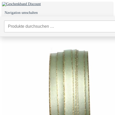
Navigation umschalten
0
Start
/
Weihnachtsbänder
/
Geschenkband Weihnachten
/ Satinband mit
Goldkante 6 mm Mintgrün – 50 m Rolle