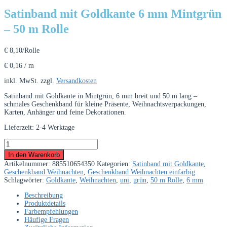
Satinband mit Goldkante 6 mm Mintgrün
– 50 m Rolle
€
8,10
/Rolle
€
0,16
/
m
inkl. MwSt.
zzgl.
Versandkosten
Satinband mit Goldkante in Mintgrün, 6 mm breit und 50 m lang –
schmales Geschenkband für kleine Präsente, Weihnachtsverpackungen,
Karten, Anhänger und feine Dekorationen.
Lieferzeit:
2-4 Werktage
Satinband
mit
In den Warenkorb
Goldkante
Artikelnummer:
885510654350
Kategorien:
Satinband mit Goldkante
,
6
Geschenkband Weihnachten
,
Geschenkband Weihnachten einfarbig
mm
Schlagwörter:
Goldkante
,
Weihnachten
,
uni
,
grün
,
50 m Rolle
,
6 mm
Mintgrün
–
Beschreibung
50
Produktdetails
m
Farbempfehlungen
Rolle
Häufige Fragen
Menge