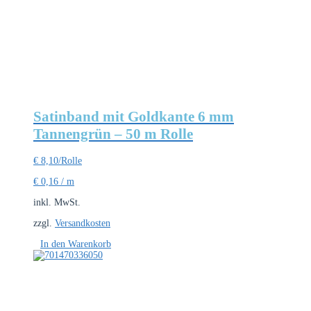
Satinband mit Goldkante 6 mm
Tannengrün – 50 m Rolle
€
8,10
/Rolle
€
0,16
/
m
inkl. MwSt.
zzgl.
Versandkosten
In den Warenkorb