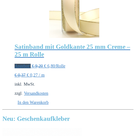
Satinband mit Goldkante 25 mm Creme –
25 m Rolle
Ursprünglicher
Aktueller
Angebot!
€
9,20
€
6,80
/Rolle
Preis
Preis
€
0,37
€
0,27
/
m
war:
ist:
€ 9,20
€ 6,80.
inkl. MwSt.
zzgl.
Versandkosten
In den Warenkorb
Neu: Geschenkaufkleber