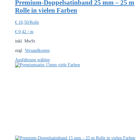
Premium-Doppelsatinband 25 mm – 25 m
Rolle in vielen Farben
€
10,50
/Rolle
€
0,42
/
m
inkl. MwSt.
zzgl.
Versandkosten
Dieses
Ausführung wählen
Produkt
weist
mehrere
Varianten
auf.
Die
Optionen
können
auf
der
Produktseite
gewählt
werden