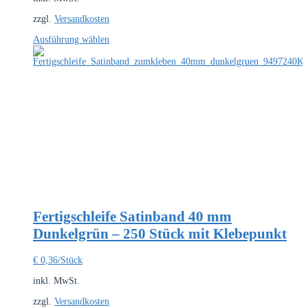
zzgl.
Versandkosten
Dieses
Ausführung wählen
Produkt
weist
mehrere
Varianten
auf.
Die
Optionen
können
auf
der
Produktseite
gewählt
werden
Fertigschleife Satinband 40 mm
Dunkelgrün – 250 Stück mit Klebepunkt
€
0,36
/Stück
inkl. MwSt.
zzgl.
Versandkosten