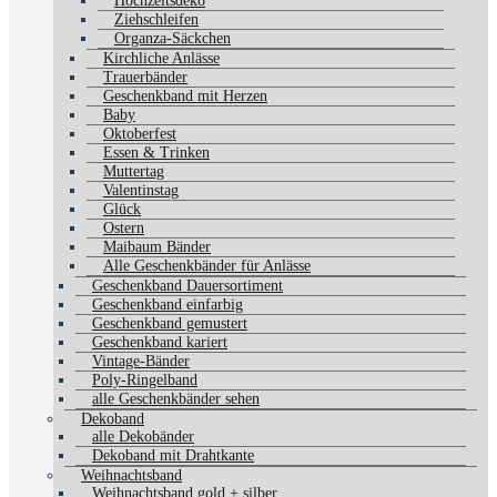
Hochzeitsdeko
Ziehschleifen
Organza-Säckchen
Kirchliche Anlässe
Trauerbänder
Geschenkband mit Herzen
Baby
Oktoberfest
Essen & Trinken
Muttertag
Valentinstag
Glück
Ostern
Maibaum Bänder
Alle Geschenkbänder für Anlässe
Geschenkband Dauersortiment
Geschenkband einfarbig
Geschenkband gemustert
Geschenkband kariert
Vintage-Bänder
Poly-Ringelband
alle Geschenkbänder sehen
Dekoband
alle Dekobänder
Dekoband mit Drahtkante
Weihnachtsband
Weihnachtsband gold + silber