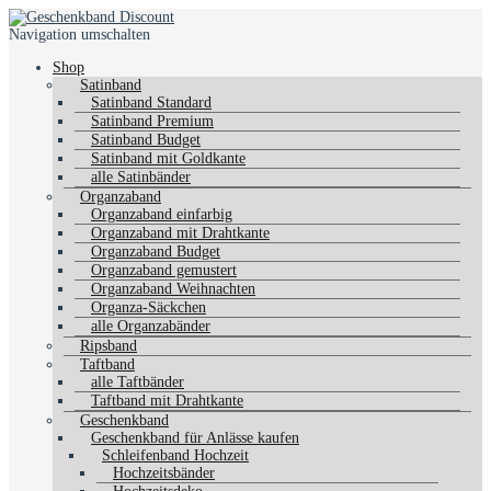
Navigation umschalten
Shop
Satinband
Satinband Standard
Satinband Premium
Satinband Budget
Satinband mit Goldkante
alle Satinbänder
Organzaband
Organzaband einfarbig
Organzaband mit Drahtkante
Organzaband Budget
Organzaband gemustert
Organzaband Weihnachten
Organza-Säckchen
alle Organzabänder
Ripsband
Taftband
alle Taftbänder
Taftband mit Drahtkante
Geschenkband
Geschenkband für Anlässe kaufen
Schleifenband Hochzeit
Hochzeitsbänder