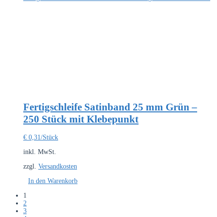
mehrere
Varianten
auf.
Die
Optionen
können
auf
der
Produktseite
gewählt
werden
Fertigschleife Satinband 25 mm Grün –
250 Stück mit Klebepunkt
€
0,31
/Stück
inkl. MwSt.
zzgl.
Versandkosten
In den Warenkorb
1
2
3