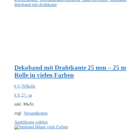
Dekoband mit Drahtkante 25 mm – 25 m
Rolle in vielen Farben
€
6,70
/Rolle
€
0,27
/
m
inkl. MwSt.
zzgl.
Versandkosten
Dieses
Ausführung wählen
Produkt
weist