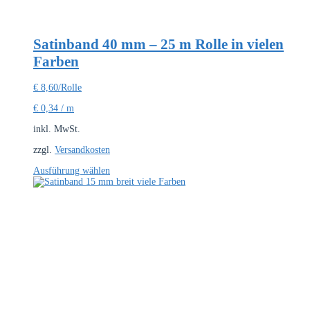
Satinband 40 mm – 25 m Rolle in vielen
Farben
€
8,60
/Rolle
€
0,34
/
m
inkl. MwSt.
zzgl.
Versandkosten
Dieses
Ausführung wählen
Produkt
weist
mehrere
Varianten
auf.
Die
Optionen
können
auf
der
Produktseite
gewählt