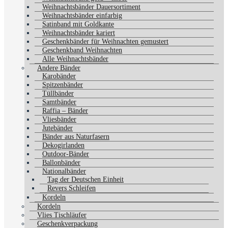
Weihnachtsbänder Dauersortiment
Weihnachtsbänder einfarbig
Satinband mit Goldkante
Weihnachtsbänder kariert
Geschenkbänder für Weihnachten gemustert
Geschenkband Weihnachten
Alle Weihnachtsbänder
Andere Bänder
Karobänder
Spitzenbänder
Tüllbänder
Samtbänder
Raffia – Bänder
Vliesbänder
Jutebänder
Bänder aus Naturfasern
Dekogirlanden
Outdoor-Bänder
Ballonbänder
Nationalbänder
Tag der Deutschen Einheit
Revers Schleifen
Kordeln
Kordeln
Vlies Tischläufer
Geschenkverpackung