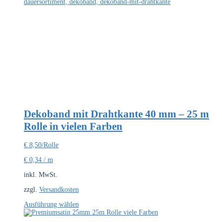
Dekoband mit Drahtkante 40 mm – 25 m
Rolle in vielen Farben
€
8,50
/Rolle
€
0,34
/
m
inkl. MwSt.
zzgl.
Versandkosten
Dieses
Ausführung wählen
Produkt
weist