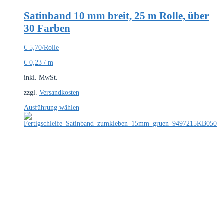
Satinband 10 mm breit, 25 m Rolle, über
30 Farben
€
5,70
/Rolle
€
0,23
/
m
inkl. MwSt.
zzgl.
Versandkosten
Dieses
Ausführung wählen
Produkt
weist
mehrere
Varianten
auf.
Die
Optionen
können
auf
der
Produktseite
gewählt
werden