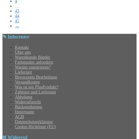
4
…
43
44
45
→
✎ Infocenter
Kontakt
Über uns
Warenkunde Bänder
Farbmuster anfordern
Warum registrieren?
Lieferzeit
Bevorzugte Bearbeitung
Versandkosten
Was ist ein PlusProdukt?
Zahlung und Lieferung
Abholung
Widerrufsrecht
Rücksendungen
Impressum
AGB
Datenschutzerklärung
Cookie-Richtlinie (EU)
❌ Widerruf