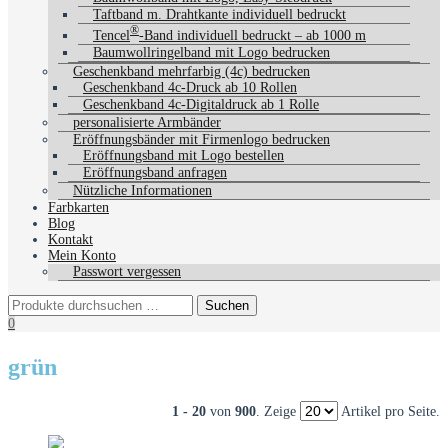
Taftband m. Drahtkante individuell bedruckt
®
Tencel
-Band individuell bedruckt – ab 1000 m
Baumwollringelband mit Logo bedrucken
Geschenkband mehrfarbig (4c) bedrucken
Geschenkband 4c-Druck ab 10 Rollen
Geschenkband 4c-Digitaldruck ab 1 Rolle
personalisierte Armbänder
Eröffnungsbänder mit Firmenlogo bedrucken
Eröffnungsband mit Logo bestellen
Eröffnungsband anfragen
Nützliche Informationen
Farbkarten
Blog
Kontakt
Mein Konto
Passwort vergessen
0
grün
1 - 20
von
900
. Zeige
Artikel pro Seite.