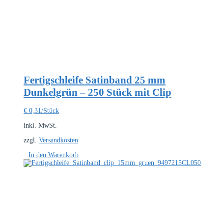
Fertigschleife Satinband 25 mm
Dunkelgrün – 250 Stück mit Clip
€
0,31
/Stück
inkl. MwSt.
zzgl.
Versandkosten
In den Warenkorb