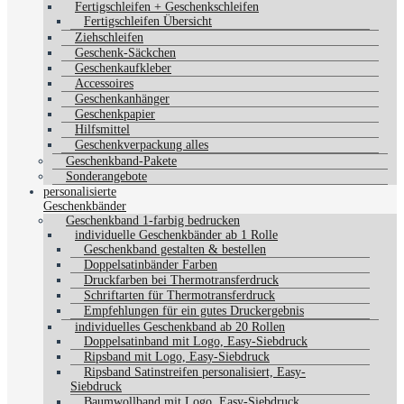
Fertigschleifen + Geschenkschleifen
Fertigschleifen Übersicht
Ziehschleifen
Geschenk-Säckchen
Geschenkaufkleber
Accessoires
Geschenkanhänger
Geschenkpapier
Hilfsmittel
Geschenkverpackung alles
Geschenkband-Pakete
Sonderangebote
personalisierte
Geschenkbänder
Geschenkband 1-farbig bedrucken
individuelle Geschenkbänder ab 1 Rolle
Geschenkband gestalten & bestellen
Doppelsatinbänder Farben
Druckfarben bei Thermotransferdruck
Schriftarten für Thermotransferdruck
Empfehlungen für ein gutes Druckergebnis
individuelles Geschenkband ab 20 Rollen
Doppelsatinband mit Logo, Easy-Siebdruck
Ripsband mit Logo, Easy-Siebdruck
Ripsband Satinstreifen personalisiert, Easy-
Siebdruck
Baumwollband mit Logo, Easy-Siebdruck