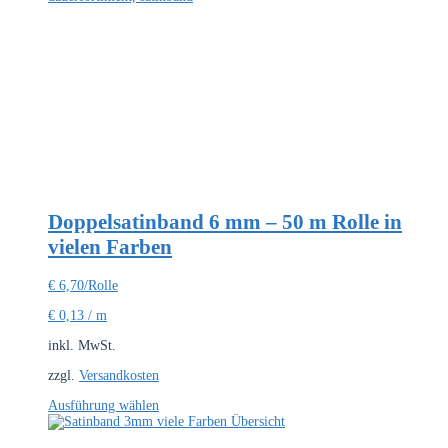
Doppelsatinband 6 mm – 50 m Rolle in
vielen Farben
€
6,70
/Rolle
€
0,13
/
m
inkl. MwSt.
zzgl.
Versandkosten
Dieses
Ausführung wählen
Produkt
weist