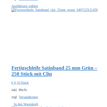
Dieses
Ausführung wählen
Produkt
weist
mehrere
Varianten
auf.
Die
Optionen
können
auf
der
Produktseite
gewählt
werden
Fertigschleife Satinband 25 mm Grün –
250 Stück mit Clip
€
0,31
/Stück
inkl. MwSt.
zzgl.
Versandkosten
In den Warenkorb