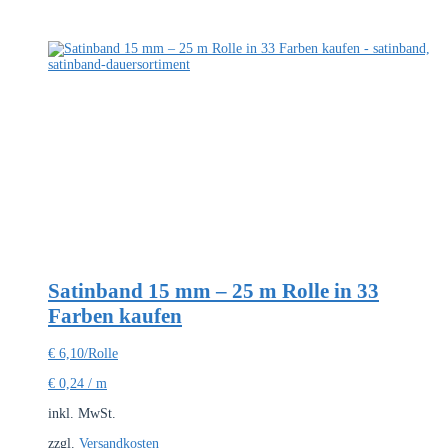
werden
Satinband 15 mm – 25 m Rolle in 33
Farben kaufen
€
6,10
/Rolle
€
0,24
/
m
inkl. MwSt.
zzgl.
Versandkosten