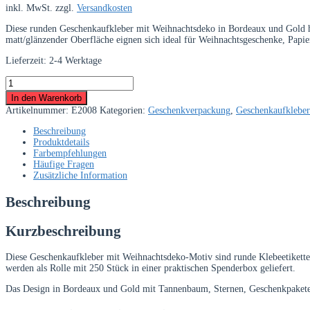
inkl. MwSt.
zzgl.
Versandkosten
Diese runden Geschenkaufkleber mit Weihnachtsdeko in Bordeaux und Gold ha
matt/glänzender Oberfläche eignen sich ideal für Weihnachtsgeschenke, Papi
Lieferzeit:
2-4 Werktage
Geschenkaufkleber
Weihnachtsdeko
In den Warenkorb
–
Artikelnummer:
E2008
Kategorien:
Geschenkverpackung
,
Geschenkaufkleber
rund
bordeaux/gold
Beschreibung
250
Produktdetails
Klebeetiketten
Farbempfehlungen
für
Häufige Fragen
Geschenke
Zusätzliche Information
Menge
Beschreibung
Kurzbeschreibung
Diese Geschenkaufkleber mit Weihnachtsdeko-Motiv sind runde Klebeetikette
werden als Rolle mit 250 Stück in einer praktischen Spenderbox geliefert.
Das Design in Bordeaux und Gold mit Tannenbaum, Sternen, Geschenkpaketen