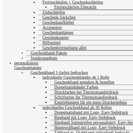
Fertigschleifen + Geschenkschleifen
Fertigschleifen Übersicht
Ziehschleifen
Geschenk-Säckchen
Geschenkaufkleber
Accessoires
Geschenkanhänger
Geschenkpapier
Hilfsmittel
Geschenkverpackung alles
Geschenkband-Pakete
Sonderangebote
personalisierte
Geschenkbänder
Geschenkband 1-farbig bedrucken
individuelle Geschenkbänder ab 1 Rolle
Geschenkband gestalten & bestellen
Doppelsatinbänder Farben
Druckfarben bei Thermotransferdruck
Schriftarten für Thermotransferdruck
Empfehlungen für ein gutes Druckergebnis
individuelles Geschenkband ab 20 Rollen
Doppelsatinband mit Logo, Easy-Siebdruck
Ripsband mit Logo, Easy-Siebdruck
Ripsband Satinstreifen personalisiert, Easy-Si
Baumwollband mit Logo, Easy-Siebdruck
Taftband m. Drahtkante individuell bedruckt