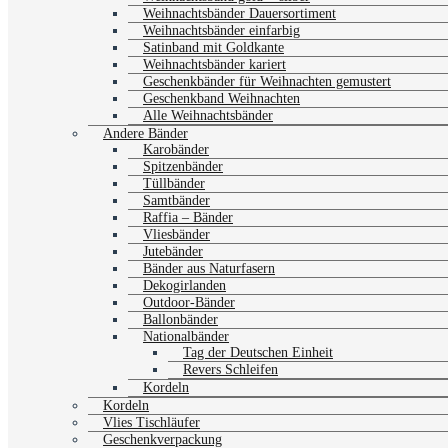
Weihnachtsbänder Dauersortiment
Weihnachtsbänder einfarbig
Satinband mit Goldkante
Weihnachtsbänder kariert
Geschenkbänder für Weihnachten gemustert
Geschenkband Weihnachten
Alle Weihnachtsbänder
Andere Bänder
Karobänder
Spitzenbänder
Tüllbänder
Samtbänder
Raffia – Bänder
Vliesbänder
Jutebänder
Bänder aus Naturfasern
Dekogirlanden
Outdoor-Bänder
Ballonbänder
Nationalbänder
Tag der Deutschen Einheit
Revers Schleifen
Kordeln
Kordeln
Vlies Tischläufer
Geschenkverpackung