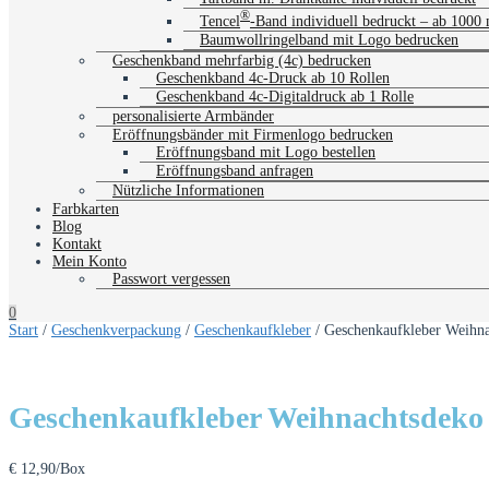
®
Tencel
-Band individuell bedruckt – ab 1000
Baumwollringelband mit Logo bedrucken
Geschenkband mehrfarbig (4c) bedrucken
Geschenkband 4c-Druck ab 10 Rollen
Geschenkband 4c-Digitaldruck ab 1 Rolle
personalisierte Armbänder
Eröffnungsbänder mit Firmenlogo bedrucken
Eröffnungsband mit Logo bestellen
Eröffnungsband anfragen
Nützliche Informationen
Farbkarten
Blog
Kontakt
Mein Konto
Passwort vergessen
0
Start
/
Geschenkverpackung
/
Geschenkaufkleber
/ Geschenkaufkleber Weihna
Geschenkaufkleber Weihnachtsdeko –
€
12,90
/Box