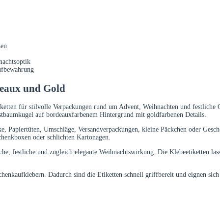
ßen
nachtsoptik
Aufbewahrung
deaux und Gold
ketten für stilvolle Verpackungen rund um Advent, Weihnachten und festliche
tbaumkugel auf bordeauxfarbenem Hintergrund mit goldfarbenen Details.
nke, Papiertüten, Umschläge, Versandverpackungen, kleine Päckchen oder Gesch
chenkboxen oder schlichten Kartonagen.
e, festliche und zugleich elegante Weihnachtswirkung. Die Klebeetiketten las
henkaufklebern. Dadurch sind die Etiketten schnell griffbereit und eignen sic