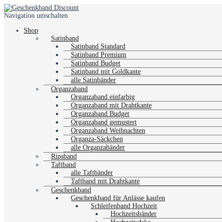
Navigation umschalten
Shop
Satinband
Satinband Standard
Satinband Premium
Satinband Budget
Satinband mit Goldkante
alle Satinbänder
Organzaband
Organzaband einfarbig
Organzaband mit Drahtkante
Organzaband Budget
Organzaband gemustert
Organzaband Weihnachten
Organza-Säckchen
alle Organzabänder
Ripsband
Taftband
alle Taftbänder
Taftband mit Drahtkante
Geschenkband
Geschenkband für Anlässe kaufen
Schleifenband Hochzeit
Hochzeitsbänder