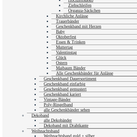
Hochzeitsdeko
Ziehschleifen
Organza-Säckchen
Kirchliche Anlässe
Trauerbänder
Geschenkband mit Herzen
Baby
Oktoberfest
Essen & Trinken
Muttertag
Valentinstag
Glück
Ostern
Maibaum Bänder
Alle Geschenkbänder für Anlässe
Geschenkband Dauersortiment
Geschenkband einfarbig
Geschenkband gemustert
Geschenkband kariert
Vintage-Bänder
Poly-Ringelband
alle Geschenkbänder sehen
Dekoband
alle Dekobänder
Dekoband mit Drahtkante
Weihnachtsband
Weihnachtsband gold + silber