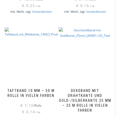
€
0,25
€
0,16
/
m
/
m
Dieses
Dieses
inkl. MwSt.
zzgl.
Versandkosten
inkl. MwSt.
zzgl.
Versandkosten
Produkt
Produk
weist
weist
mehrere
mehre
Varianten
Varian
auf.
auf.
Die
Die
Optionen
Option
können
könne
auf
auf
der
der
Produktseite
Produk
gewählt
gewähl
werden
werde
TAFTBAND 10 MM – 50 M
DEKOBAND MIT
ROLLE IN VIELEN FARBEN
DRAHTKANTE UND
GOLD-/SILBERKANTE 25 MM
€
7,10
/Rolle
– 25 M ROLLE IN VIELEN
FARBEN
€
0,14
/
m