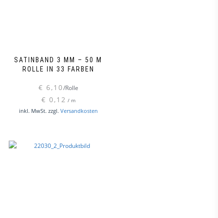
auf
der
Produk
gewähl
werde
SATINBAND 3 MM – 50 M
ROLLE IN 33 FARBEN
€
6,10
/Rolle
€
0,12
/
m
Dieses
inkl. MwSt.
zzgl.
Versandkosten
Produkt
weist
mehrere
Varianten
auf.
Die
Optionen
können
auf
der