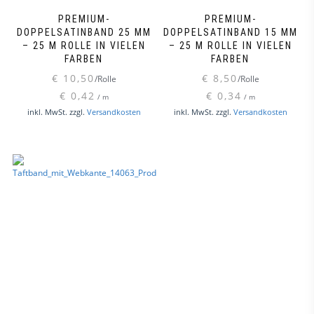
PREMIUM-
PREMIUM-
DOPPELSATINBAND 25 MM
DOPPELSATINBAND 15 MM
– 25 M ROLLE IN VIELEN
– 25 M ROLLE IN VIELEN
FARBEN
FARBEN
€
10,50
€
8,50
/Rolle
/Rolle
€
0,42
€
0,34
/
m
/
m
Dieses
Dieses
inkl. MwSt.
zzgl.
Versandkosten
inkl. MwSt.
zzgl.
Versandkosten
Produkt
Produk
weist
weist
mehrere
mehre
Varianten
Varian
auf.
auf.
Die
Die
Optionen
Option
können
könne
auf
auf
der
der
Produktseite
Produk
gewählt
gewähl
werden
werde