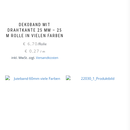
Produktseite
gewählt
werden
DEKOBAND MIT
DRAHTKANTE 25 MM – 25
M ROLLE IN VIELEN FARBEN
€
6,70
/Rolle
€
0,27
/
m
Dieses
inkl. MwSt.
zzgl.
Versandkosten
Produkt
weist
mehrere
Varianten
auf.
Die
Optionen
können
auf
der
Produktseite