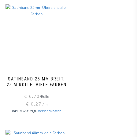
SATINBAND 25 MM BREIT,
25 M ROLLE, VIELE FARBEN
€
6,70
/Rolle
€
0,27
/
m
Dieses
inkl. MwSt.
zzgl.
Versandkosten
Produkt
weist
mehrere
Varianten