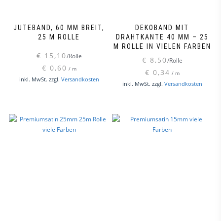
gewählt
werden
JUTEBAND, 60 MM BREIT,
DEKOBAND MIT
25 M ROLLE
DRAHTKANTE 40 MM – 25
M ROLLE IN VIELEN FARBEN
€
15,10
/Rolle
€
8,50
/Rolle
€
0,60
/
m
€
0,34
/
m
Dieses
inkl. MwSt.
zzgl.
Versandkosten
Dieses
inkl. MwSt.
zzgl.
Versandkosten
Produkt
Produk
weist
weist
mehrere
mehre
Varianten
Varian
auf.
auf.
Die
Die
Optionen
Option
können
könne
auf
auf
der
der
Produktseite
Produk
gewählt
gewähl
werden
werde