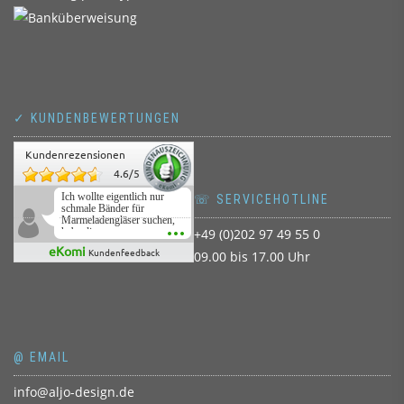
✓ KUNDENBEWERTUNGEN
Kundenrezensionen
4.6
/
5
Ich wollte eigentlich nur
☏ SERVICEHOTLINE
schmale Bänder für
Marmeladengläser suchen,
habe die
+49 (0)202 97 49 55 0
Überraschungsbänder
eKomi
Kundenfeedback
09.00 bis 17.00 Uhr
mitbestellt und war positiv
überrascht, schöne
Auswahl!
@ EMAIL
info@aljo-design.de