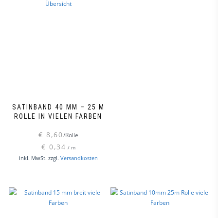
auf.
Die
Optionen
können
auf
der
Produktseite
gewählt
werden
SATINBAND 40 MM – 25 M
ROLLE IN VIELEN FARBEN
€
8,60
/Rolle
€
0,34
/
m
Dieses
inkl. MwSt.
zzgl.
Versandkosten
Produkt
weist
mehrere
Varianten
auf.