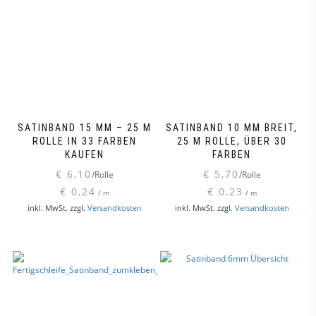
Die
Optionen
können
auf
der
Produktseite
gewählt
werden
SATINBAND 15 MM – 25 M
SATINBAND 10 MM BREIT,
ROLLE IN 33 FARBEN
25 M ROLLE, ÜBER 30
KAUFEN
FARBEN
€
6,10
€
5,70
/Rolle
/Rolle
€
0,24
€
0,23
/
m
/
m
Dieses
Dieses
inkl. MwSt.
zzgl.
Versandkosten
inkl. MwSt.
zzgl.
Versandkosten
Produkt
Produk
weist
weist
mehrere
mehre
Varianten
Varian
auf.
auf.
Die
Die
Optionen
Option