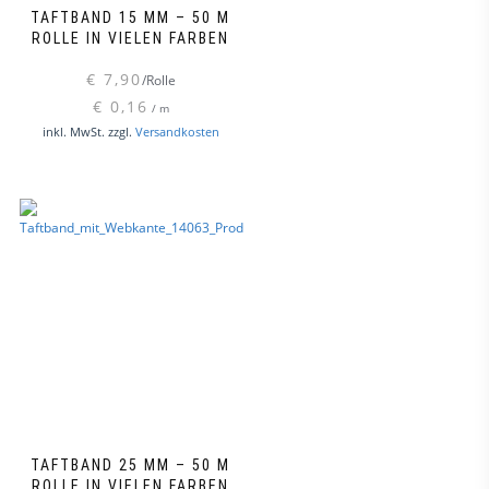
TAFTBAND 15 MM – 50 M
ROLLE IN VIELEN FARBEN
€
7,90
/Rolle
€
0,16
/
m
Dieses
inkl. MwSt.
zzgl.
Versandkosten
Produkt
weist
mehrere
Varianten
auf.
Die
Optionen
können
auf
der
Produktseite
gewählt
werden
TAFTBAND 25 MM – 50 M
ROLLE IN VIELEN FARBEN