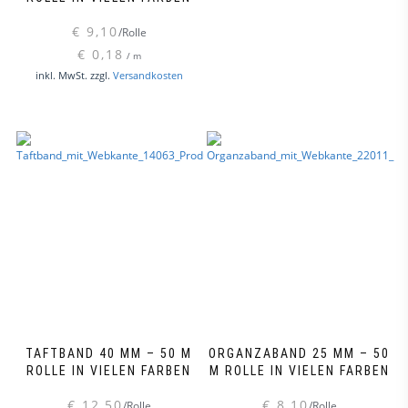
€
9,10
/Rolle
€
0,18
/
m
Dieses
inkl. MwSt.
zzgl.
Versandkosten
Produkt
weist
mehrere
Varianten
auf.
Die
Optionen
können
auf
der
Produktseite
gewählt
werden
TAFTBAND 40 MM – 50 M
ORGANZABAND 25 MM – 50
ROLLE IN VIELEN FARBEN
M ROLLE IN VIELEN FARBEN
€
12,50
€
8,10
/Rolle
/Rolle