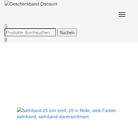
lila
Navigatio
umschalt
1 - 20
von
756
. Zeige
Artikel pro Seite.
0