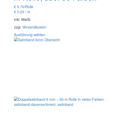
€
5,70
/Rolle
€
0,23
/
m
inkl. MwSt.
zzgl.
Versandkosten
Dieses
Ausführung wählen
Produkt
weist
mehrere
Varianten
auf.
Die
Optionen
können
auf
der
Produktseite
gewählt
werden