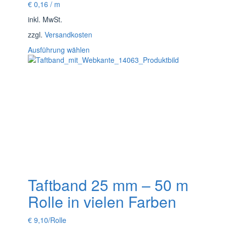
€
0,16
/
m
inkl. MwSt.
zzgl.
Versandkosten
Dieses
Ausführung wählen
Produkt
weist
mehrere
Varianten
auf.
Die
Optionen
können
auf
der
Produktseite
gewählt
Taftband 25 mm – 50 m
werden
Rolle in vielen Farben
€
9,10
/Rolle