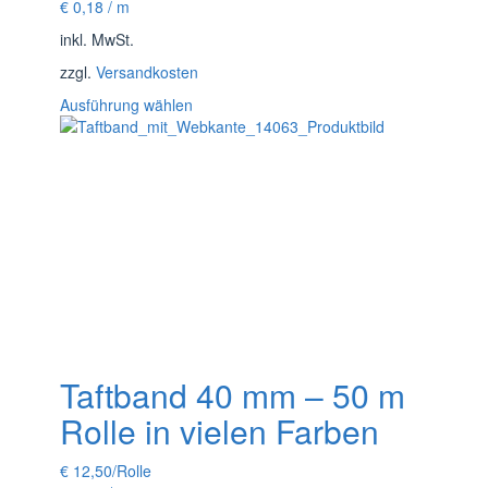
€
0,18
/
m
inkl. MwSt.
zzgl.
Versandkosten
Dieses
Ausführung wählen
Produkt
weist
mehrere
Varianten
auf.
Die
Optionen
können
auf
der
Produktseite
gewählt
Taftband 40 mm – 50 m
werden
Rolle in vielen Farben
€
12,50
/Rolle