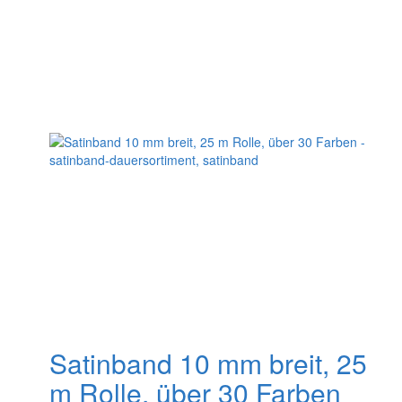
auf.
Die
Optionen
können
auf
der
Produktseite
gewählt
werden
Satinband 10 mm breit, 25
m Rolle, über 30 Farben