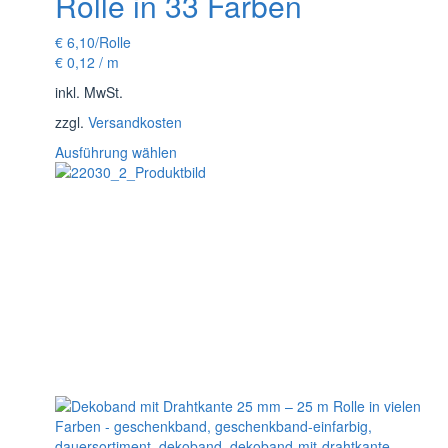
Rolle in 33 Farben
€
6,10
/Rolle
€
0,12
/
m
inkl. MwSt.
zzgl.
Versandkosten
Dieses
Ausführung wählen
Produkt
weist
mehrere
Varianten
auf.
Die
Optionen
können
auf
der
Produktseite
gewählt
werden