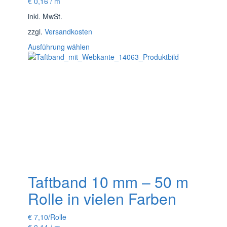
€
0,16
/
m
inkl. MwSt.
zzgl.
Versandkosten
Dieses
Ausführung wählen
Produkt
weist
mehrere
Varianten
auf.
Die
Optionen
können
auf
der
Produktseite
gewählt
Taftband 10 mm – 50 m
werden
Rolle in vielen Farben
€
7,10
/Rolle