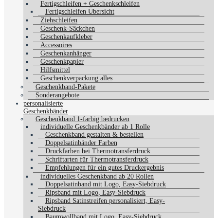
Fertigschleifen + Geschenkschleifen
Fertigschleifen Übersicht
Ziehschleifen
Geschenk-Säckchen
Geschenkaufkleber
Accessoires
Geschenkanhänger
Geschenkpapier
Hilfsmittel
Geschenkverpackung alles
Geschenkband-Pakete
Sonderangebote
personalisierte
Geschenkbänder
Geschenkband 1-farbig bedrucken
individuelle Geschenkbänder ab 1 Rolle
Geschenkband gestalten & bestellen
Doppelsatinbänder Farben
Druckfarben bei Thermotransferdruck
Schriftarten für Thermotransferdruck
Empfehlungen für ein gutes Druckergebnis
individuelles Geschenkband ab 20 Rollen
Doppelsatinband mit Logo, Easy-Siebdruck
Ripsband mit Logo, Easy-Siebdruck
Ripsband Satinstreifen personalisiert, Easy-
Siebdruck
Baumwollband mit Logo, Easy-Siebdruck