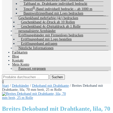
Taftband m. Drahtkante individuell bedruckt
®
Tencel
-Band individuell bedruckt – ab 1000 m
Baumwollringelband mit Logo bedrucken
Geschenkband mehrfarbig (4c) bedrucken
Geschenkband 4c-Druck ab 10 Rollen
Geschenkband 4c-Digitaldruck ab 1 Rolle
personalisierte Armbänder
Eröffnungsbänder mit Firmenlogo bedrucken
Eröffnungsband mit Logo bestellen
Eröffnungsband anfragen
Nützliche Informationen
Farbkarten
Blog
Kontakt
Mein Konto
Passwort vergessen
0
Start
/
Dekobänder
/
Dekoband mit Drahtkante
/ Breites Dekoband mit
Drahtkante, lila, 70 mm breit, 25 m Rolle
Breites Dekoband mit Drahtkante, lila, 70