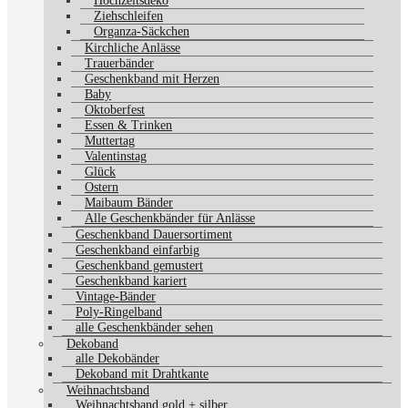
Hochzeitsdeko
Ziehschleifen
Organza-Säckchen
Kirchliche Anlässe
Trauerbänder
Geschenkband mit Herzen
Baby
Oktoberfest
Essen & Trinken
Muttertag
Valentinstag
Glück
Ostern
Maibaum Bänder
Alle Geschenkbänder für Anlässe
Geschenkband Dauersortiment
Geschenkband einfarbig
Geschenkband gemustert
Geschenkband kariert
Vintage-Bänder
Poly-Ringelband
alle Geschenkbänder sehen
Dekoband
alle Dekobänder
Dekoband mit Drahtkante
Weihnachtsband
Weihnachtsband gold + silber