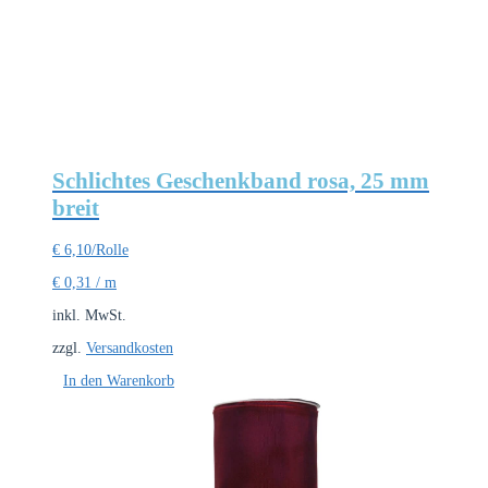
Schlichtes Geschenkband rosa, 25 mm
breit
€
6,10
/Rolle
€
0,31
/
m
inkl. MwSt.
zzgl.
Versandkosten
In den Warenkorb