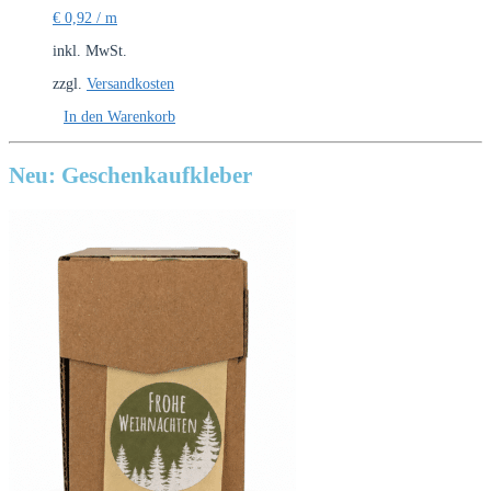
€
0,92
/
m
inkl. MwSt.
zzgl.
Versandkosten
In den Warenkorb
Neu: Geschenkaufkleber