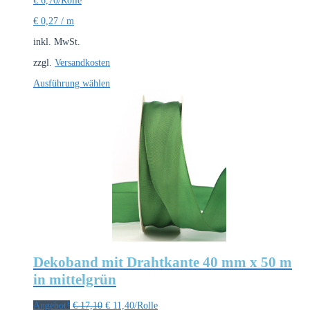
€
6,70
/Rolle
€
0,27
/
m
inkl. MwSt.
zzgl.
Versandkosten
Dieses
Ausführung wählen
Produkt
weist
mehrere
Varianten
auf.
Die
Optionen
können
auf
der
Produktseite
gewählt
werden
Dekoband mit Drahtkante 40 mm x 50 m
in mittelgrün
Ursprünglicher
Aktueller
Angebot!
€
17,10
€
11,40
/Rolle