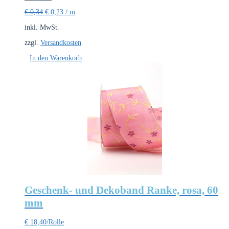
Preis
Preis
€
0,34
€
0,23
/
m
war:
ist:
€ 17,10
€ 11,40.
inkl. MwSt.
zzgl.
Versandkosten
In den Warenkorb
Geschenk- und Dekoband Ranke, rosa, 60
mm
€
18,40
/Rolle