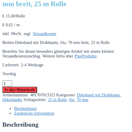
mm breit, 25 m Rolle
€
15,60
/Rolle
€
0,62
/
m
inkl. MwSt.
zzgl.
Versandkosten
Breites Dekoband mit Drahtkante, lila, 70 mm breit, 25 m Rolle
Bestellen Sie diesen besonders günstigen Artikel mit einem kleinen
Versandkostenzuschlag. Weitere Infos über
PlusProdukte
.
Lieferzeit:
2-4 Werktage
Vorrätig
Breites
Dekoband
In den Warenkorb
mit
Artikelnummer:
401707013325
Kategorien:
Dekoband mit Drahtkante
,
Drahtkante,
Dekobänder
Schlagwörter:
25 m Rolle
,
lila
,
70 mm
lila,
70
Beschreibung
mm
Zusätzliche Information
breit,
25
Beschreibung
m
Rolle