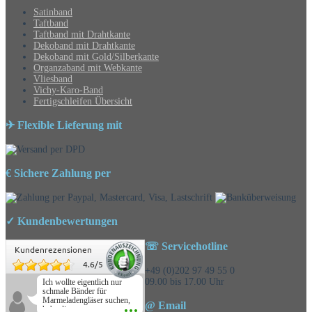
Satinband
Taftband
Taftband mit Drahtkante
Dekoband mit Drahtkante
Dekoband mit Gold/Silberkante
Organzaband mit Webkante
Vliesband
Vichy-Karo-Band
Fertigschleifen Übersicht
✈ Flexible Lieferung mit
€ Sichere Zahlung per
✓ Kundenbewertungen
☏ Servicehotline
Kundenrezensionen
4.6
/
5
+49 (0)202 97 49 55 0
09.00 bis 17.00 Uhr
Ich wollte eigentlich nur
schmale Bänder für
Marmeladengläser suchen,
@ Email
habe die