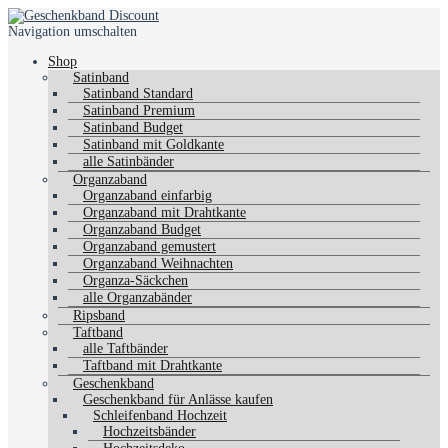
Navigation umschalten
Shop
Satinband
Satinband Standard
Satinband Premium
Satinband Budget
Satinband mit Goldkante
alle Satinbänder
Organzaband
Organzaband einfarbig
Organzaband mit Drahtkante
Organzaband Budget
Organzaband gemustert
Organzaband Weihnachten
Organza-Säckchen
alle Organzabänder
Ripsband
Taftband
alle Taftbänder
Taftband mit Drahtkante
Geschenkband
Geschenkband für Anlässe kaufen
Schleifenband Hochzeit
Hochzeitsbänder