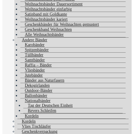
Weihnachtsbänder Dauersortiment
Weihnachtsbänder einfarbig
Satinband mit Goldkante
Weihnachtsbänder kariert
Geschenkbänder für Weihnachten gemustert
Geschenkband Weihnachten
Alle Weihnachtsbänder
Andere Bänder
Karobänder
Spitzenbänder
Tüllbänder
Samtbänder
Raffia – Bänder
Vliesbänder
Jutebänder
Bänder aus Naturfasern
Dekogirlanden
Outdoor-Bänder
Ballonbänder
Nationalbänder
Tag der Deutschen Einheit
Revers Schleifen
Kordeln
Kordeln
Vlies Tischläufer
Geschenkverpackung