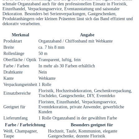
schmale Organzaband auch für den professionellen Einsatz in Floristik,
Einzelhandel, Verpackungsservice, Eventausstattung und saisonaler
Dekoration. Besonders bei Serienverpackungen, Gastgeschenken,
Produktanhängern oder kleinen Präsenten lässt sich das Band effizient und
dekorativ verarbeiten.
Merkmal
Angabe
Produktart
Organzaband / Chiffonband mit Webkante
Breite
ca. 7 bis 8 mm
Rollenlänge
50 m
Oberfläche / Optik
Transparent, luftig, fein
Farbe / Farben
In mehr als 30 Farben erhältlich
Drahtkante
Nein
Kante
Webkante
Verpackungseinheit
1 Rolle
Floristik, Hochzeitsdekoration, Geschenkverpackung,
Einsatzbereiche
Tischdeko, Gastgeschenke, DIY, Eventdeko
Floristen, Einzelhandel, Verpackungsservice,
Geeignet für
Eventdekoration, private Anwender, gewerbliche
Kunden
Lieferumfang
1 Rolle Organzaband in der gewählten Farbe
Farbe / Farbrichtung
Besonders geeignet für
Weiß, Champagner,
Hochzeit, Taufe, Kommunion, elegante
Taupe
Gastgeschenke, dezente Floristik