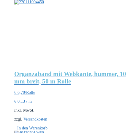
Organzaband mit Webkante, hummer, 10
mm breit, 50 m Rolle
€
6,70
/Rolle
€
0,13
/
m
inkl. MwSt.
zzgl.
Versandkosten
In den Warenkorb