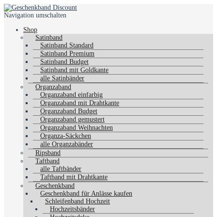
Navigation umschalten
Shop
Satinband
Satinband Standard
Satinband Premium
Satinband Budget
Satinband mit Goldkante
alle Satinbänder
Organzaband
Organzaband einfarbig
Organzaband mit Drahtkante
Organzaband Budget
Organzaband gemustert
Organzaband Weihnachten
Organza-Säckchen
alle Organzabänder
Ripsband
Taftband
alle Taftbänder
Taftband mit Drahtkante
Geschenkband
Geschenkband für Anlässe kaufen
Schleifenband Hochzeit
Hochzeitsbänder