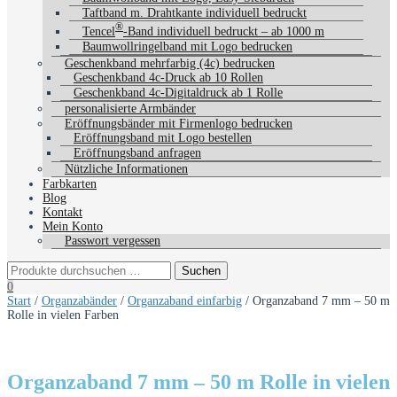
Taftband m. Drahtkante individuell bedruckt
®
Tencel
-Band individuell bedruckt – ab 1000 m
Baumwollringelband mit Logo bedrucken
Geschenkband mehrfarbig (4c) bedrucken
Geschenkband 4c-Druck ab 10 Rollen
Geschenkband 4c-Digitaldruck ab 1 Rolle
personalisierte Armbänder
Eröffnungsbänder mit Firmenlogo bedrucken
Eröffnungsband mit Logo bestellen
Eröffnungsband anfragen
Nützliche Informationen
Farbkarten
Blog
Kontakt
Mein Konto
Passwort vergessen
0
Start
/
Organzabänder
/
Organzaband einfarbig
/ Organzaband 7 mm – 50 m
Rolle in vielen Farben
Organzaband 7 mm – 50 m Rolle in vielen