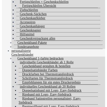
Fertigschleifen + Geschenkschleifen
Fertigschleifen Übersicht
Ziehschleifen
Geschenk-Säckchen
Geschenkaufkleber
Accessoires
Geschenkanhänger
Geschenkpapier
Hilfsmittel
Geschenkverpackung alles
Geschenkband-Pakete
Sonderangebote
personalisierte
Geschenkbänder
Geschenkband 1-farbig bedrucken
individuelle Geschenkbänder ab 1 Rolle
Geschenkband gestalten & bestellen
Doppelsatinbänder Farben
Druckfarben bei Thermotransferdruck
Schriftarten für Thermotransferdruck
Empfehlungen für ein gutes Druckergebnis
individuelles Geschenkband ab 20 Rollen
Doppelsatinband mit Logo, Easy-Siebdruck
Ripsband mit Logo, Easy-Siebdruck
Ripsband Satinstreifen personalisiert, Easy-
Siebdruck
Baumwollband mit Logo, Easy-Siebdruck