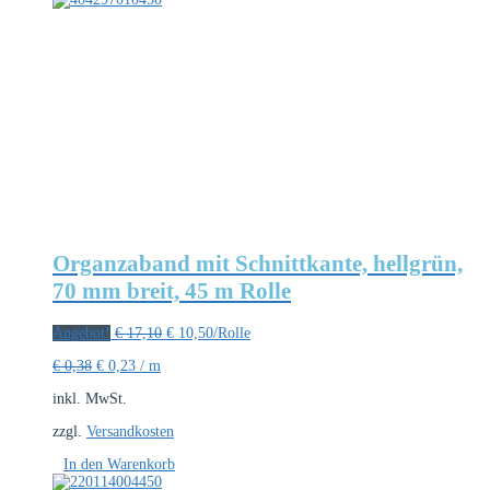
Organzaband mit Schnittkante, hellgrün,
70 mm breit, 45 m Rolle
Ursprünglicher
Aktueller
Angebot!
€
17,10
€
10,50
/Rolle
Preis
Preis
€
0,38
€
0,23
/
m
war:
ist:
€ 17,10
€ 10,50.
inkl. MwSt.
zzgl.
Versandkosten
In den Warenkorb