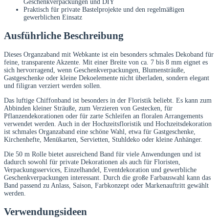
Geschenkverpackungen und DIY
Praktisch für private Bastelprojekte und den regelmäßigen
gewerblichen Einsatz
Ausführliche Beschreibung
Dieses Organzaband mit Webkante ist ein besonders schmales Dekoband für
feine, transparente Akzente. Mit einer Breite von ca. 7 bis 8 mm eignet es
sich hervorragend, wenn Geschenkverpackungen, Blumensträuße,
Gastgeschenke oder kleine Dekoelemente nicht überladen, sondern elegant
und filigran verziert werden sollen.
Das luftige Chiffonband ist besonders in der Floristik beliebt. Es kann zum
Abbinden kleiner Sträuße, zum Verzieren von Gestecken, für
Pflanzendekorationen oder für zarte Schleifen an floralen Arrangements
verwendet werden. Auch in der Hochzeitsfloristik und Hochzeitsdekoration
ist schmales Organzaband eine schöne Wahl, etwa für Gastgeschenke,
Kirchenhefte, Menükarten, Servietten, Stuhldeko oder kleine Anhänger.
Die 50 m Rolle bietet ausreichend Band für viele Anwendungen und ist
dadurch sowohl für private Dekorationen als auch für Floristen,
Verpackungsservices, Einzelhandel, Eventdekoration und gewerbliche
Geschenkverpackungen interessant. Durch die große Farbauswahl kann das
Band passend zu Anlass, Saison, Farbkonzept oder Markenauftritt gewählt
werden.
Verwendungsideen