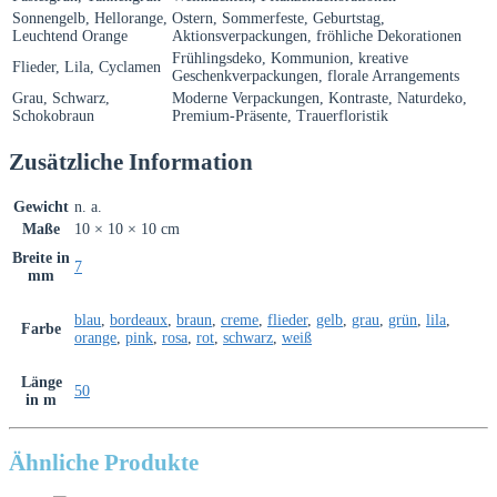
Sonnengelb, Hellorange,
Ostern, Sommerfeste, Geburtstag,
Leuchtend Orange
Aktionsverpackungen, fröhliche Dekorationen
Frühlingsdeko, Kommunion, kreative
Flieder, Lila, Cyclamen
Geschenkverpackungen, florale Arrangements
Grau, Schwarz,
Moderne Verpackungen, Kontraste, Naturdeko,
Schokobraun
Premium-Präsente, Trauerfloristik
Zusätzliche Information
Gewicht
n. a.
Maße
10 × 10 × 10 cm
Breite in
7
mm
blau
,
bordeaux
,
braun
,
creme
,
flieder
,
gelb
,
grau
,
grün
,
lila
,
Farbe
orange
,
pink
,
rosa
,
rot
,
schwarz
,
weiß
Länge
50
in m
Ähnliche Produkte