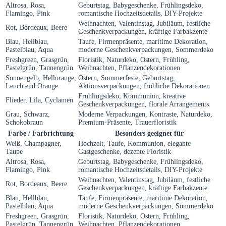
Altrosa, Rosa,
Geburtstag, Babygeschenke, Frühlingsdeko,
Flamingo, Pink
romantische Hochzeitsdetails, DIY-Projekte
Weihnachten, Valentinstag, Jubiläum, festliche
Rot, Bordeaux, Beere
Geschenkverpackungen, kräftige Farbakzente
Blau, Hellblau,
Taufe, Firmenpräsente, maritime Dekoration,
Pastelblau, Aqua
moderne Geschenkverpackungen, Sommerdeko
Freshgreen, Grasgrün,
Floristik, Naturdeko, Ostern, Frühling,
Pastelgrün, Tannengrün
Weihnachten, Pflanzendekorationen
Sonnengelb, Hellorange,
Ostern, Sommerfeste, Geburtstag,
Leuchtend Orange
Aktionsverpackungen, fröhliche Dekorationen
Frühlingsdeko, Kommunion, kreative
Flieder, Lila, Cyclamen
Geschenkverpackungen, florale Arrangements
Grau, Schwarz,
Moderne Verpackungen, Kontraste, Naturdeko,
Schokobraun
Premium-Präsente, Trauerfloristik
Farbe / Farbrichtung
Besonders geeignet für
Weiß, Champagner,
Hochzeit, Taufe, Kommunion, elegante
Taupe
Gastgeschenke, dezente Floristik
Altrosa, Rosa,
Geburtstag, Babygeschenke, Frühlingsdeko,
Flamingo, Pink
romantische Hochzeitsdetails, DIY-Projekte
Weihnachten, Valentinstag, Jubiläum, festliche
Rot, Bordeaux, Beere
Geschenkverpackungen, kräftige Farbakzente
Blau, Hellblau,
Taufe, Firmenpräsente, maritime Dekoration,
Pastelblau, Aqua
moderne Geschenkverpackungen, Sommerdeko
Freshgreen, Grasgrün,
Floristik, Naturdeko, Ostern, Frühling,
Pastelgrün, Tannengrün
Weihnachten, Pflanzendekorationen