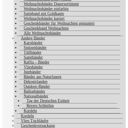
Weihnachtsbänder Dauersortiment
Weihnachtsbänder einfarbig
Satinband mit Goldkante
Weihnachtsbänder kariert
Geschenkbänder für Weihnachten gemustert
Geschenkband Weihnachten
Alle Weihnachtsbänder
Andere Bänder
Karobänder
Spitzenbänder
Tüllbänder
Samtbänder
Raffia – Bänder
Vliesbänder
Jutebänder
Bänder aus Naturfasern
Dekogirlanden
Outdoor-Bänder
Ballonbänder
Nationalbänder
Tag der Deutschen Einheit
Revers Schleifen
Kordeln
Kordeln
Vlies Tischläufer
Geschenkverpackung