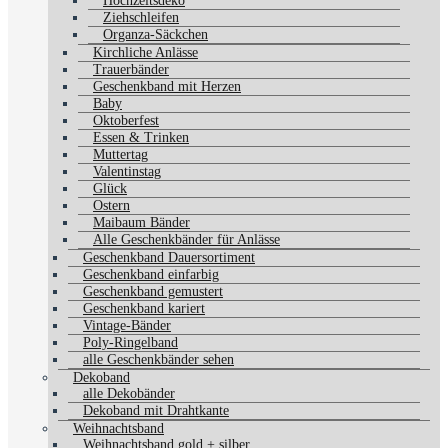
Hochzeitsdeko
Ziehschleifen
Organza-Säckchen
Kirchliche Anlässe
Trauerbänder
Geschenkband mit Herzen
Baby
Oktoberfest
Essen & Trinken
Muttertag
Valentinstag
Glück
Ostern
Maibaum Bänder
Alle Geschenkbänder für Anlässe
Geschenkband Dauersortiment
Geschenkband einfarbig
Geschenkband gemustert
Geschenkband kariert
Vintage-Bänder
Poly-Ringelband
alle Geschenkbänder sehen
Dekoband
alle Dekobänder
Dekoband mit Drahtkante
Weihnachtsband
Weihnachtsband gold + silber