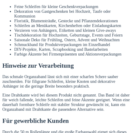
Feine Schleifen für kleine Geschenkverpackungen
Dekoration von Gastgeschenken bei Hochzeit, Taufe oder
Kommunion
Floristik, Blumensträuße, Gestecke und Pflanzendekorationen
Schleifen an Menükarten, Kirchenheften oder Einladungskarten
Verzieren von Anhängern, Etiketten und kleinen Give-aways
Tischdekoration für Hochzeiten, Geburtstage, Events und Feiern
Saisonale Deko für Frühling, Ostern, Advent und Weihnachten
Schmuckband für Produktverpackungen im Einzelhandel
DIY-Projekte, Karten, Scrapbooking und Bastelarbeiten
Farbige Akzente bei Firmenpräsenten und Aktionsverpackungen
Hinweise zur Verarbeitung
Das schmale Organzaband lässt sich mit einer scharfen Schere sauber
zuschneiden. Für filigrane Schleifen, kleine Knoten und dekorative
Anhänger ist die geringe Breite besonders praktisch.
Eine Drahtkante wird bei diesem Produkt nicht genannt. Das Band ist daher
für weich fallende, leichte Schleifen und feine Akzente geeignet. Wenn eine
dauerhaft formbare Schleife mit stabiler Struktur gewünscht ist, kann ein
Organzaband mit Drahtkante die passendere Alternative sein.
Für gewerbliche Kunden
Durch die 50 m Rollenlänge und die große Farbauswahl eignet sich dieses