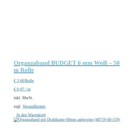
Organzaband BUDGET 6 mm Weiß – 50
m Rolle
€
3,60
/Rolle
€
0,07
/
m
inkl. MwSt.
zzgl.
Versandkosten
In den Warenkorb