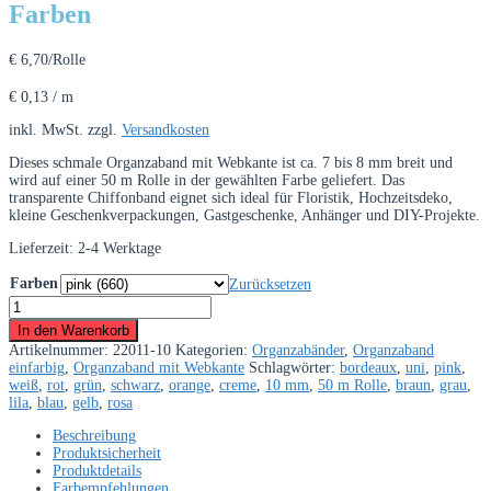
Farben
€
6,70
/Rolle
€
0,13
/
m
inkl. MwSt.
zzgl.
Versandkosten
Dieses schmale Organzaband mit Webkante ist ca. 7 bis 8 mm breit und
wird auf einer 50 m Rolle in der gewählten Farbe geliefert. Das
transparente Chiffonband eignet sich ideal für Floristik, Hochzeitsdeko,
kleine Geschenkverpackungen, Gastgeschenke, Anhänger und DIY-Projekte.
Lieferzeit:
2-4 Werktage
Farben
Zurücksetzen
Organzaband
7
In den Warenkorb
mm
Artikelnummer:
22011-10
Kategorien:
Organzabänder
,
Organzaband
–
einfarbig
,
Organzaband mit Webkante
Schlagwörter:
bordeaux
,
uni
,
pink
,
50
weiß
,
rot
,
grün
,
schwarz
,
orange
,
creme
,
10 mm
,
50 m Rolle
,
braun
,
grau
,
m
lila
,
blau
,
gelb
,
rosa
Rolle
in
Beschreibung
vielen
Produktsicherheit
Farben
Produktdetails
Menge
Farbempfehlungen