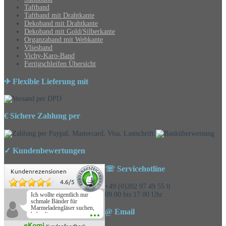
Taftband
Taftband mit Drahtkante
Dekoband mit Drahtkante
Dekoband mit Gold/Silberkante
Organzaband mit Webkante
Vliesband
Vichy-Karo-Band
Fertigschleifen Übersicht
✈ Flexible Lieferung mit
€ Sichere Zahlung per
✓ Kundenbewertungen
☏ Servicehotline
Kundenrezensionen
4.6
/
5
+49 (0)202 97 49 55 0
09.00 bis 17.00 Uhr
Ich wollte eigentlich nur
schmale Bänder für
Marmeladengläser suchen,
@ Email
habe die
Überraschungsbänder
eKomi