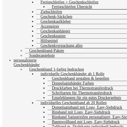
Fertigschleifen + Geschenkschleifen
Fertigschleifen Übersicht
Ziehschleifen
Geschenk-Säckchen
Geschenkaufkleber
Accessoires
Geschenkanhänger
Geschenkpapier
Hilfsmittel
Geschenkverpackung alles
Geschenkband-Pakete
Sonderangebote
personalisierte
Geschenkbänder
Geschenkband 1-farbig bedrucken
individuelle Geschenkbänder ab 1 Rolle
Geschenkband gestalten & bestellen
Doppelsatinbänder Farben
Druckfarben bei Thermotransferdruck
Schriftarten für Thermotransferdruck
Empfehlungen für ein gutes Druckergebnis
individuelles Geschenkband ab 20 Rollen
Doppelsatinband mit Logo, Easy-Siebdruck
Ripsband mit Logo, Easy-Siebdruck
Ripsband Satinstreifen personalisiert, Easy-Si
Baumwollband mit Logo, Easy-Siebdruck
Taftband m. Drahtkante individuell bedruckt