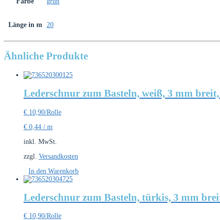
Farbe
grün
Länge in m
20
Ähnliche Produkte
Lederschnur zum Basteln, weiß, 3 mm breit,
€
10,90
/Rolle
€
0,44
/
m
inkl. MwSt.
zzgl.
Versandkosten
In den Warenkorb
Lederschnur zum Basteln, türkis, 3 mm brei
€
10,90
/Rolle