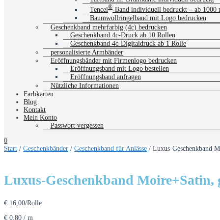
®
Tencel
-Band individuell bedruckt – ab 1000
Baumwollringelband mit Logo bedrucken
Geschenkband mehrfarbig (4c) bedrucken
Geschenkband 4c-Druck ab 10 Rollen
Geschenkband 4c-Digitaldruck ab 1 Rolle
personalisierte Armbänder
Eröffnungsbänder mit Firmenlogo bedrucken
Eröffnungsband mit Logo bestellen
Eröffnungsband anfragen
Nützliche Informationen
Farbkarten
Blog
Kontakt
Mein Konto
Passwort vergessen
0
Start
/
Geschenkbänder
/
Geschenkband für Anlässe
/ Luxus-Geschenkband Moi
Luxus-Geschenkband Moire+Satin, g
€
16,00
/Rolle
€
0,80
/
m