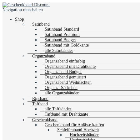
Navigation umschalten
Shop
Satinband
Satinband Standard
Satinband Premium
Satinband Budget
Satinband mit Goldkante
alle Satinbänder
Organzaband
Organzaband einfarbig
Organzaband mit Drahtkante
Organzaband Budget
Organzaband gemustert
Organzaband Weihnachten
Organza-Säckchen
alle Organzabänder
Ripsband
Taftband
alle Taftbänder
Taftband mit Drahtkante
Geschenkband
Geschenkband für Anlässe kaufen
Schleifenband Hochzeit
Hochzeitsbänder