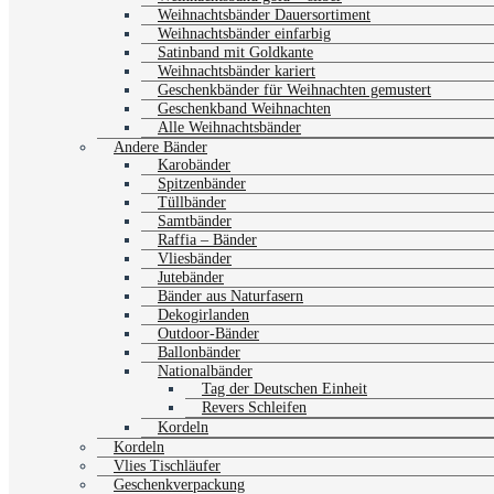
Weihnachtsbänder Dauersortiment
Weihnachtsbänder einfarbig
Satinband mit Goldkante
Weihnachtsbänder kariert
Geschenkbänder für Weihnachten gemustert
Geschenkband Weihnachten
Alle Weihnachtsbänder
Andere Bänder
Karobänder
Spitzenbänder
Tüllbänder
Samtbänder
Raffia – Bänder
Vliesbänder
Jutebänder
Bänder aus Naturfasern
Dekogirlanden
Outdoor-Bänder
Ballonbänder
Nationalbänder
Tag der Deutschen Einheit
Revers Schleifen
Kordeln
Kordeln
Vlies Tischläufer
Geschenkverpackung