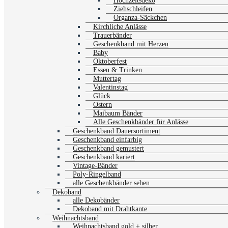
Hochzeitsdeko
Ziehschleifen
Organza-Säckchen
Kirchliche Anlässe
Trauerbänder
Geschenkband mit Herzen
Baby
Oktoberfest
Essen & Trinken
Muttertag
Valentinstag
Glück
Ostern
Maibaum Bänder
Alle Geschenkbänder für Anlässe
Geschenkband Dauersortiment
Geschenkband einfarbig
Geschenkband gemustert
Geschenkband kariert
Vintage-Bänder
Poly-Ringelband
alle Geschenkbänder sehen
Dekoband
alle Dekobänder
Dekoband mit Drahtkante
Weihnachtsband
Weihnachtsband gold + silber