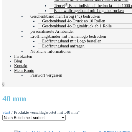
®
Tencel
-Band individuell bedruckt – ab 1000
Baumwollringelband mit Logo bedrucken
Geschenkband mehrfarbig (4c) bedrucken
Geschenkband 4c-Druck ab 10 Rollen
Geschenkband 4c-Digitaldruck ab 1 Rolle
personalisierte Armbänder
Eröffnungsbänder mit Firmenlogo bedrucken
Eröffnungsband mit Logo bestellen
Eröffnungsband anfragen
Nützliche Informationen
Farbkarten
Blog
Kontakt
Mein Konto
Passwort vergessen
0
40 mm
Start
/ Produkte verschlagwortet mit „40 mm“