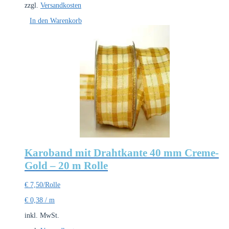
zzgl.
Versandkosten
In den Warenkorb
Karoband mit Drahtkante 40 mm Creme-
Gold – 20 m Rolle
€
7,50
/Rolle
€
0,38
/
m
inkl. MwSt.