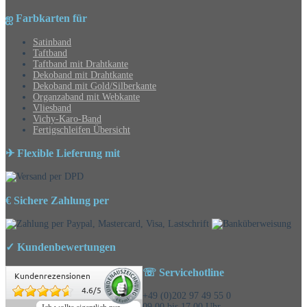
ஐ Farbkarten für
Satinband
Taftband
Taftband mit Drahtkante
Dekoband mit Drahtkante
Dekoband mit Gold/Silberkante
Organzaband mit Webkante
Vliesband
Vichy-Karo-Band
Fertigschleifen Übersicht
✈ Flexible Lieferung mit
€ Sichere Zahlung per
✓ Kundenbewertungen
☏ Servicehotline
Kundenrezensionen
4.6
/
5
+49 (0)202 97 49 55 0
09.00 bis 17.00 Uhr