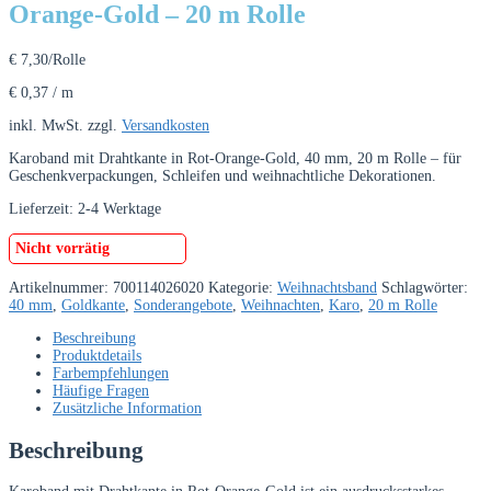
Orange-Gold – 20 m Rolle
€
7,30
/Rolle
€
0,37
/
m
inkl. MwSt.
zzgl.
Versandkosten
Karoband mit Drahtkante in Rot-Orange-Gold, 40 mm, 20 m Rolle – für
Geschenkverpackungen, Schleifen und weihnachtliche Dekorationen.
Lieferzeit:
2-4 Werktage
Nicht vorrätig
Artikelnummer:
700114026020
Kategorie:
Weihnachtsband
Schlagwörter:
40 mm
,
Goldkante
,
Sonderangebote
,
Weihnachten
,
Karo
,
20 m Rolle
Beschreibung
Produktdetails
Farbempfehlungen
Häufige Fragen
Zusätzliche Information
Beschreibung