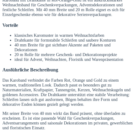
Karoband mit Drahtkante in Rot-Orange-Gold ist ein ausdrucksstarkes
Weihnachtsband für Geschenkverpackungen, Adventsdekorationen und
festliche Schleifen. Mit 40 mm Breite und 20 m Rolle eignet es sich für
Einzelgeschenke ebenso wie für dekorative Serienverpackungen.
Vorteile
klassisches Karomuster in warmen Weihnachtsfarben
Drahtkante für formstabile Schleifen und saubere Konturen
40 mm Breite für gut sichtbare Akzente auf Paketen und
Dekorationen
20 m Rolle für mehrere Geschenk- und Dekorationsprojekte
ideal für Advent, Weihnachten, Floristik und Warenpräsentation
Ausführliche Beschreibung
Das Karoband verbindet die Farben Rot, Orange und Gold zu einem
warmen, traditionellen Look. Dadurch passt es besonders gut zu
Naturmaterialien, Kraftpapier, Tannengrün, Kerzen, Weihnachtskugeln und
goldenen Accessoires. Die Drahtkante unterstützt eine stabile Verarbeitung:
Schleifen lassen sich gut ausformen, Bögen behalten ihre Form und
dekorative Enden können gezielt gelegt werden.
Mit seiner Breite von 40 mm wirkt das Band präsent, ohne überladen zu
erscheinen. Es ist eine passende Wahl für Geschenkverpackungen,
Adventsarrangements und saisonale Dekorationen im privaten, gewerblichen
und floristischen Einsatz.