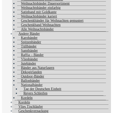
Weihnachtsbänder Dauersortiment
Weihnachtsbänder einfarbig
Satinband mit Goldkante
Weihnachtsbänder kariert
Geschenkbänder für Weihnachten gemustert
Geschenkband Weihnachten
Alle Weihnachtsbänder
Andere Bänder
Karobänder
Spitzenbänder
Tüllbänder
Samtbänder
Raffia – Bänder
Vliesbänder
Jutebänder
Bänder aus Naturfasern
Dekogirlanden
Outdoor-Bänder
Ballonbänder
Nationalbänder
Tag der Deutschen Einheit
Revers Schleifen
Kordeln
Kordeln
Vlies Tischläufer
Geschenkverpackung