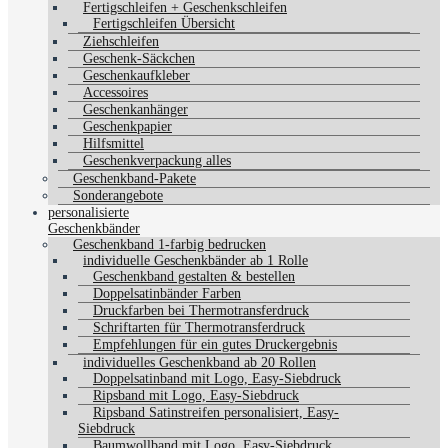
Fertigschleifen + Geschenkschleifen
Fertigschleifen Übersicht
Ziehschleifen
Geschenk-Säckchen
Geschenkaufkleber
Accessoires
Geschenkanhänger
Geschenkpapier
Hilfsmittel
Geschenkverpackung alles
Geschenkband-Pakete
Sonderangebote
personalisierte
Geschenkbänder
Geschenkband 1-farbig bedrucken
individuelle Geschenkbänder ab 1 Rolle
Geschenkband gestalten & bestellen
Doppelsatinbänder Farben
Druckfarben bei Thermotransferdruck
Schriftarten für Thermotransferdruck
Empfehlungen für ein gutes Druckergebnis
individuelles Geschenkband ab 20 Rollen
Doppelsatinband mit Logo, Easy-Siebdruck
Ripsband mit Logo, Easy-Siebdruck
Ripsband Satinstreifen personalisiert, Easy-
Siebdruck
Baumwollband mit Logo, Easy-Siebdruck