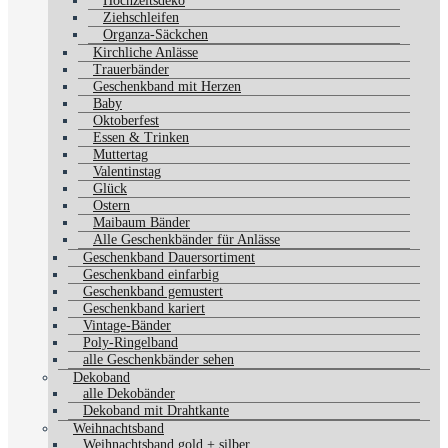
Hochzeitsdeko
Ziehschleifen
Organza-Säckchen
Kirchliche Anlässe
Trauerbänder
Geschenkband mit Herzen
Baby
Oktoberfest
Essen & Trinken
Muttertag
Valentinstag
Glück
Ostern
Maibaum Bänder
Alle Geschenkbänder für Anlässe
Geschenkband Dauersortiment
Geschenkband einfarbig
Geschenkband gemustert
Geschenkband kariert
Vintage-Bänder
Poly-Ringelband
alle Geschenkbänder sehen
Dekoband
alle Dekobänder
Dekoband mit Drahtkante
Weihnachtsband
Weihnachtsband gold + silber