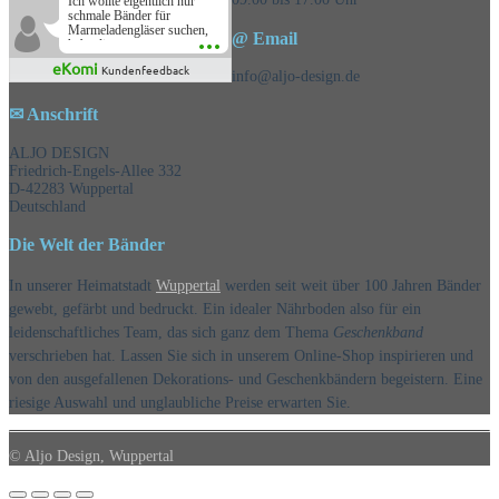
Ich wollte eigentlich nur
schmale Bänder für
Marmeladengläser suchen,
@ Email
habe die
Überraschungsbänder
eKomi
Kundenfeedback
mitbestellt und war positiv
info@aljo-design.de
überrascht, schöne
Auswahl!
✉ Anschrift
ALJO DESIGN
Friedrich-Engels-Allee 332
D-42283 Wuppertal
Deutschland
Die Welt der Bänder
In unserer Heimatstadt
Wuppertal
werden seit weit über 100 Jahren Bänder
gewebt, gefärbt und bedruckt. Ein idealer Nährboden also für ein
leidenschaftliches Team, das sich ganz dem Thema
Geschenkband
verschrieben hat. Lassen Sie sich in unserem Online-Shop inspirieren und
von den ausgefallenen Dekorations- und Geschenkbändern begeistern. Eine
riesige Auswahl und unglaubliche Preise erwarten Sie.
© Aljo Design, Wuppertal