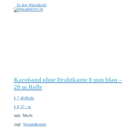
In den Warenkorb
Karoband ohne Drahtkante 8 mm blau –
20 m Rolle
€
7,40
/Rolle
€
0,37
/
m
inkl. MwSt.
zzgl.
Versandkosten