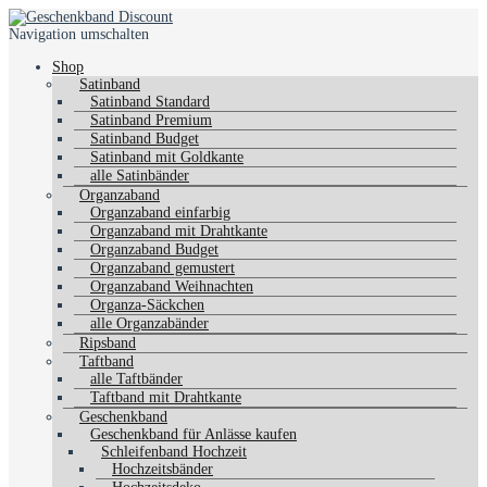
Navigation umschalten
Shop
Satinband
Satinband Standard
Satinband Premium
Satinband Budget
Satinband mit Goldkante
alle Satinbänder
Organzaband
Organzaband einfarbig
Organzaband mit Drahtkante
Organzaband Budget
Organzaband gemustert
Organzaband Weihnachten
Organza-Säckchen
alle Organzabänder
Ripsband
Taftband
alle Taftbänder
Taftband mit Drahtkante
Geschenkband
Geschenkband für Anlässe kaufen
Schleifenband Hochzeit
Hochzeitsbänder