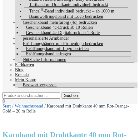
Taftband m. Drahtkante individuell bedruckt
®
Tencel
-Band individuell bedruckt – ab 1000 m
Baumwollringelband mit Logo bedrucken
Geschenkband mehrfarbig (4c) bedrucken
Geschenkband 4c-Druck ab 10 Rollen
Geschenkband 4c-Digitaldruck ab 1 Rolle
personalisierte Armbänder
Eröffnungsbänder mit Firmenlogo bedrucken
Eröffnungsband mit Logo bestellen
Eröffnungsband anfragen
Nützliche Informationen
Farbkarten
Blog
Kontakt
Mein Konto
Passwort vergessen
0
Start
/
Weihnachtsband
/ Karoband mit Drahtkante 40 mm Rot-Orange-
Gold – 20 m Rolle
Karoband mit Drahtkante 40 mm Rot-