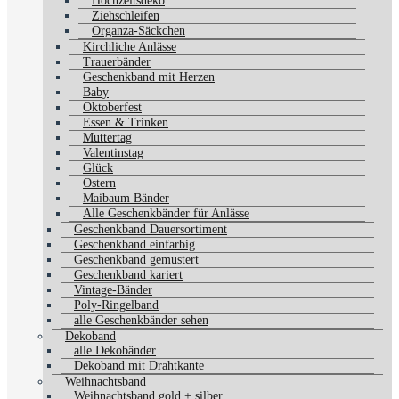
Hochzeitsdeko
Ziehschleifen
Organza-Säckchen
Kirchliche Anlässe
Trauerbänder
Geschenkband mit Herzen
Baby
Oktoberfest
Essen & Trinken
Muttertag
Valentinstag
Glück
Ostern
Maibaum Bänder
Alle Geschenkbänder für Anlässe
Geschenkband Dauersortiment
Geschenkband einfarbig
Geschenkband gemustert
Geschenkband kariert
Vintage-Bänder
Poly-Ringelband
alle Geschenkbänder sehen
Dekoband
alle Dekobänder
Dekoband mit Drahtkante
Weihnachtsband
Weihnachtsband gold + silber