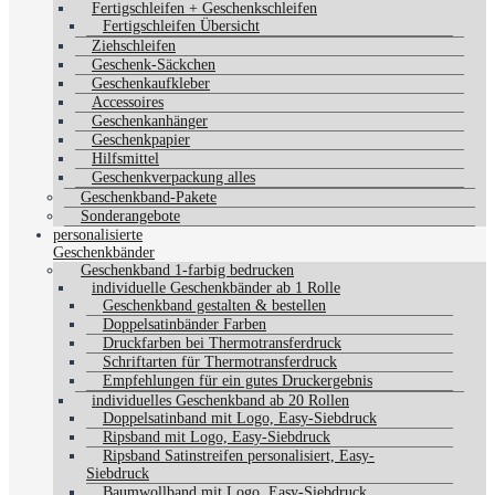
Fertigschleifen + Geschenkschleifen
Fertigschleifen Übersicht
Ziehschleifen
Geschenk-Säckchen
Geschenkaufkleber
Accessoires
Geschenkanhänger
Geschenkpapier
Hilfsmittel
Geschenkverpackung alles
Geschenkband-Pakete
Sonderangebote
personalisierte
Geschenkbänder
Geschenkband 1-farbig bedrucken
individuelle Geschenkbänder ab 1 Rolle
Geschenkband gestalten & bestellen
Doppelsatinbänder Farben
Druckfarben bei Thermotransferdruck
Schriftarten für Thermotransferdruck
Empfehlungen für ein gutes Druckergebnis
individuelles Geschenkband ab 20 Rollen
Doppelsatinband mit Logo, Easy-Siebdruck
Ripsband mit Logo, Easy-Siebdruck
Ripsband Satinstreifen personalisiert, Easy-
Siebdruck
Baumwollband mit Logo, Easy-Siebdruck