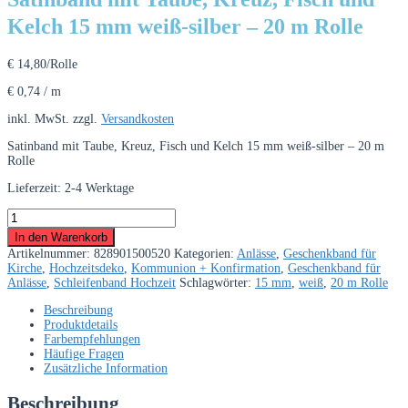
Kelch 15 mm weiß-silber – 20 m Rolle
€
14,80
/Rolle
€
0,74
/
m
inkl. MwSt.
zzgl.
Versandkosten
Satinband mit Taube, Kreuz, Fisch und Kelch 15 mm weiß-silber – 20 m
Rolle
Lieferzeit:
2-4 Werktage
Satinband
mit
In den Warenkorb
Taube,
Artikelnummer:
828901500520
Kategorien:
Anlässe
,
Geschenkband für
Kreuz,
Kirche
,
Hochzeitsdeko
,
Kommunion + Konfirmation
,
Geschenkband für
Fisch
Anlässe
,
Schleifenband Hochzeit
Schlagwörter:
15 mm
,
weiß
,
20 m Rolle
und
Kelch
Beschreibung
15
Produktdetails
mm
Farbempfehlungen
weiß-
Häufige Fragen
silber
Zusätzliche Information
–
20
Beschreibung
m