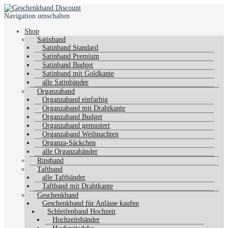
Navigation umschalten
Shop
Satinband
Satinband Standard
Satinband Premium
Satinband Budget
Satinband mit Goldkante
alle Satinbänder
Organzaband
Organzaband einfarbig
Organzaband mit Drahtkante
Organzaband Budget
Organzaband gemustert
Organzaband Weihnachten
Organza-Säckchen
alle Organzabänder
Ripsband
Taftband
alle Taftbänder
Taftband mit Drahtkante
Geschenkband
Geschenkband für Anlässe kaufen
Schleifenband Hochzeit
Hochzeitsbänder