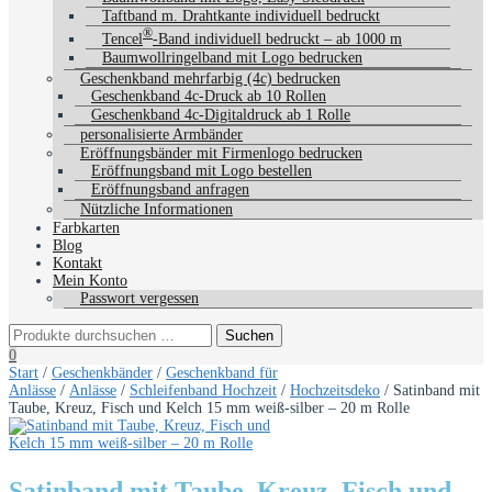
Taftband m. Drahtkante individuell bedruckt
®
Tencel
-Band individuell bedruckt – ab 1000 m
Baumwollringelband mit Logo bedrucken
Geschenkband mehrfarbig (4c) bedrucken
Geschenkband 4c-Druck ab 10 Rollen
Geschenkband 4c-Digitaldruck ab 1 Rolle
personalisierte Armbänder
Eröffnungsbänder mit Firmenlogo bedrucken
Eröffnungsband mit Logo bestellen
Eröffnungsband anfragen
Nützliche Informationen
Farbkarten
Blog
Kontakt
Mein Konto
Passwort vergessen
0
Start
/
Geschenkbänder
/
Geschenkband für
Anlässe
/
Anlässe
/
Schleifenband Hochzeit
/
Hochzeitsdeko
/ Satinband mit
Taube, Kreuz, Fisch und Kelch 15 mm weiß-silber – 20 m Rolle
Satinband mit Taube, Kreuz, Fisch und