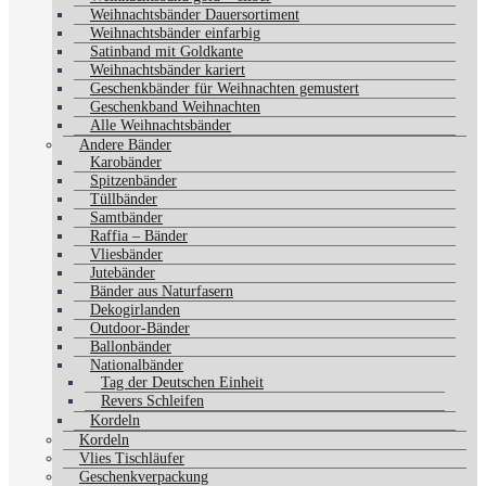
Weihnachtsbänder Dauersortiment
Weihnachtsbänder einfarbig
Satinband mit Goldkante
Weihnachtsbänder kariert
Geschenkbänder für Weihnachten gemustert
Geschenkband Weihnachten
Alle Weihnachtsbänder
Andere Bänder
Karobänder
Spitzenbänder
Tüllbänder
Samtbänder
Raffia – Bänder
Vliesbänder
Jutebänder
Bänder aus Naturfasern
Dekogirlanden
Outdoor-Bänder
Ballonbänder
Nationalbänder
Tag der Deutschen Einheit
Revers Schleifen
Kordeln
Kordeln
Vlies Tischläufer
Geschenkverpackung