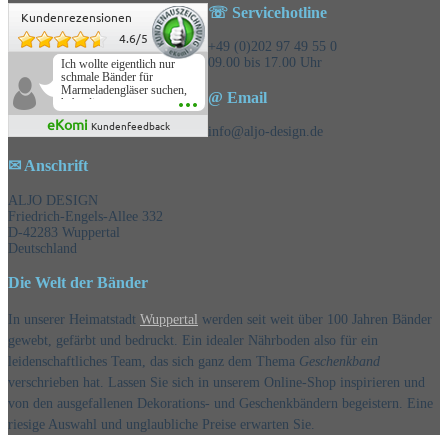
☏ Servicehotline
Kundenrezensionen
4.6
/
5
+49 (0)202 97 49 55 0
09.00 bis 17.00 Uhr
Ich wollte eigentlich nur
schmale Bänder für
Marmeladengläser suchen,
@ Email
habe die
Überraschungsbänder
eKomi
Kundenfeedback
mitbestellt und war positiv
info@aljo-design.de
überrascht, schöne
Auswahl!
✉ Anschrift
ALJO DESIGN
Friedrich-Engels-Allee 332
D-42283 Wuppertal
Deutschland
Die Welt der Bänder
In unserer Heimatstadt
Wuppertal
werden seit weit über 100 Jahren Bänder
gewebt, gefärbt und bedruckt. Ein idealer Nährboden also für ein
leidenschaftliches Team, das sich ganz dem Thema
Geschenkband
verschrieben hat. Lassen Sie sich in unserem Online-Shop inspirieren und
von den ausgefallenen Dekorations- und Geschenkbändern begeistern. Eine
riesige Auswahl und unglaubliche Preise erwarten Sie.