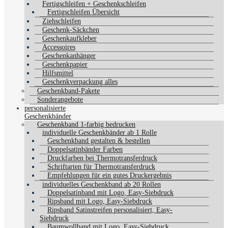
Fertigschleifen + Geschenkschleifen
Fertigschleifen Übersicht
Ziehschleifen
Geschenk-Säckchen
Geschenkaufkleber
Accessoires
Geschenkanhänger
Geschenkpapier
Hilfsmittel
Geschenkverpackung alles
Geschenkband-Pakete
Sonderangebote
personalisierte
Geschenkbänder
Geschenkband 1-farbig bedrucken
individuelle Geschenkbänder ab 1 Rolle
Geschenkband gestalten & bestellen
Doppelsatinbänder Farben
Druckfarben bei Thermotransferdruck
Schriftarten für Thermotransferdruck
Empfehlungen für ein gutes Druckergebnis
individuelles Geschenkband ab 20 Rollen
Doppelsatinband mit Logo, Easy-Siebdruck
Ripsband mit Logo, Easy-Siebdruck
Ripsband Satinstreifen personalisiert, Easy-
Siebdruck
Baumwollband mit Logo, Easy-Siebdruck