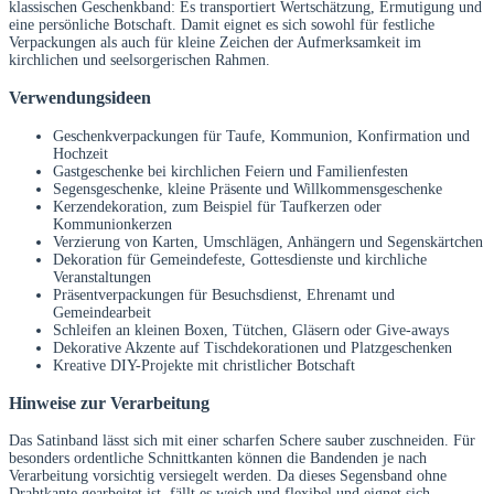
klassischen Geschenkband: Es transportiert Wertschätzung, Ermutigung und
eine persönliche Botschaft. Damit eignet es sich sowohl für festliche
Verpackungen als auch für kleine Zeichen der Aufmerksamkeit im
kirchlichen und seelsorgerischen Rahmen.
Verwendungsideen
Geschenkverpackungen für Taufe, Kommunion, Konfirmation und
Hochzeit
Gastgeschenke bei kirchlichen Feiern und Familienfesten
Segensgeschenke, kleine Präsente und Willkommensgeschenke
Kerzendekoration, zum Beispiel für Taufkerzen oder
Kommunionkerzen
Verzierung von Karten, Umschlägen, Anhängern und Segenskärtchen
Dekoration für Gemeindefeste, Gottesdienste und kirchliche
Veranstaltungen
Präsentverpackungen für Besuchsdienst, Ehrenamt und
Gemeindearbeit
Schleifen an kleinen Boxen, Tütchen, Gläsern oder Give-aways
Dekorative Akzente auf Tischdekorationen und Platzgeschenken
Kreative DIY-Projekte mit christlicher Botschaft
Hinweise zur Verarbeitung
Das Satinband lässt sich mit einer scharfen Schere sauber zuschneiden. Für
besonders ordentliche Schnittkanten können die Bandenden je nach
Verarbeitung vorsichtig versiegelt werden. Da dieses Segensband ohne
Drahtkante gearbeitet ist, fällt es weich und flexibel und eignet sich