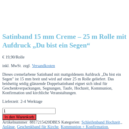
Satinband 15 mm Creme – 25 m Rolle mit
Aufdruck „Du bist ein Segen“
€
19,90
/Rolle
inkl. MwSt.
zzgl.
Versandkosten
Dieses cremefarbene Satinband mit mattgoldenem Aufdruck „Du bist ein
Segen“ ist 15 mm breit und wird auf einer 25 m Rolle geliefert. Das
beidseitig seidig glänzende Doppelsatinband eignet sich ideal für
Geschenkverpackungen, Segnungen, Taufe, Hochzeit, Kommunion,
Konfirmation und kirchliche Veranstaltungen.
Lieferzeit:
2-4 Werktage
Satinband
15
In den Warenkorb
mm
Artikelnummer:
8817215420DBES
Kategorien:
Schleifenband Hochzeit,
,
Creme
Anlässe
,
Geschenkband für Kirche
,
Kommunion + Konfirmation
,
–