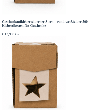
Geschenkaufkleber silberner Stern – rund weiß/silber 500
Klebeetiketten für Geschenke
€
13,90
/Box