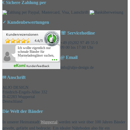
€ Sichere Zahlung per
✓ Kundenbewertungen
☏ Servicehotline
Kundenrezensionen
4.6
/
5
+49 (0)202 97 49 55 0
09.00 bis 17.00 Uhr
Ich wollte eigentlich nur
schmale Bänder für
Marmeladengläser suchen,
@ Email
habe die
Überraschungsbänder
eKomi
Kundenfeedback
mitbestellt und war positiv
info@aljo-design.de
überrascht, schöne
Auswahl!
✉ Anschrift
ALJO DESIGN
Friedrich-Engels-Allee 332
D-42283 Wuppertal
Deutschland
Die Welt der Bänder
In unserer Heimatstadt
Wuppertal
werden seit weit über 100 Jahren Bänder
gewebt, gefärbt und bedruckt. Ein idealer Nährboden also für ein