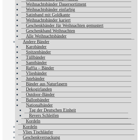
Weihnachtsbänder Dauersortiment
Weihnachtsbänder einfarbig
Satinband mit Goldkante
Weihnachtsbänder kariert
Geschenkbänder für Weihnachten gemustert
Geschenkband Weihnachten
Alle Weihnachtsbänder
Andere Bänder
Karobänder
Spitzenbänder
Tüllbänder
Samtbänder
Raffia – Bänder
Vliesbänder
Jutebänder
Bänder aus Naturfasern
Dekogirlanden
Outdoor-Bänder
Ballonbänder
Nationalbänder
Tag der Deutschen Einheit
Revers Schleifen
Kordeln
Kordeln
Vlies Tischläufer
Geschenkverpackung