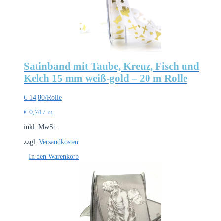
Satinband mit Taube, Kreuz, Fisch und
Kelch 15 mm weiß-gold – 20 m Rolle
€
14,80
/Rolle
€
0,74
/
m
inkl. MwSt.
zzgl.
Versandkosten
In den Warenkorb