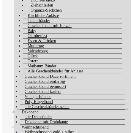
Hochzeitsdeko
Ziehschleifen
Organza-Säckchen
Kirchliche Anlässe
Trauerbänder
Geschenkband mit Herzen
Baby
Oktoberfest
Essen & Trinken
Muttertag
Valentinstag
Glück
Ostern
Maibaum Bänder
Alle Geschenkbänder für Anlässe
Geschenkband Dauersortiment
Geschenkband einfarbig
Geschenkband gemustert
Geschenkband kariert
Vintage-Bänder
Poly-Ringelband
alle Geschenkbänder sehen
Dekoband
alle Dekobänder
Dekoband mit Drahtkante
Weihnachtsband
Weihnachtsband gold + silber