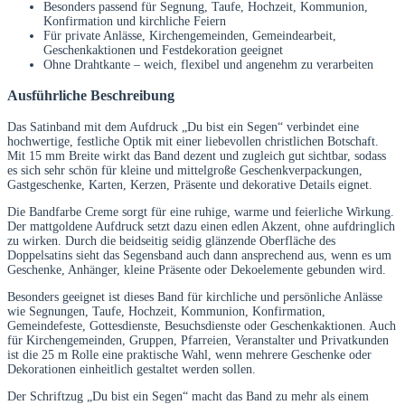
Besonders passend für Segnung, Taufe, Hochzeit, Kommunion,
Konfirmation und kirchliche Feiern
Für private Anlässe, Kirchengemeinden, Gemeindearbeit,
Geschenkaktionen und Festdekoration geeignet
Ohne Drahtkante – weich, flexibel und angenehm zu verarbeiten
Ausführliche Beschreibung
Das Satinband mit dem Aufdruck „Du bist ein Segen“ verbindet eine
hochwertige, festliche Optik mit einer liebevollen christlichen Botschaft.
Mit 15 mm Breite wirkt das Band dezent und zugleich gut sichtbar, sodass
es sich sehr schön für kleine und mittelgroße Geschenkverpackungen,
Gastgeschenke, Karten, Kerzen, Präsente und dekorative Details eignet.
Die Bandfarbe Creme sorgt für eine ruhige, warme und feierliche Wirkung.
Der mattgoldene Aufdruck setzt dazu einen edlen Akzent, ohne aufdringlich
zu wirken. Durch die beidseitig seidig glänzende Oberfläche des
Doppelsatins sieht das Segensband auch dann ansprechend aus, wenn es um
Geschenke, Anhänger, kleine Präsente oder Dekoelemente gebunden wird.
Besonders geeignet ist dieses Band für kirchliche und persönliche Anlässe
wie Segnungen, Taufe, Hochzeit, Kommunion, Konfirmation,
Gemeindefeste, Gottesdienste, Besuchsdienste oder Geschenkaktionen. Auch
für Kirchengemeinden, Gruppen, Pfarreien, Veranstalter und Privatkunden
ist die 25 m Rolle eine praktische Wahl, wenn mehrere Geschenke oder
Dekorationen einheitlich gestaltet werden sollen.
Der Schriftzug „Du bist ein Segen“ macht das Band zu mehr als einem