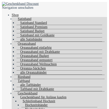
Navigation umschalten
Shop
Satinband
Satinband Standard
Satinband Premium
Satinband Budget
Satinband mit Goldkante
alle Satinbänder
Organzaband
Organzaband einfarbig
Organzaband mit Drahtkante
Organzaband Budget
Organzaband gemustert
Organzaband Weihnachten
Organza-Säckchen
alle Organzabänder
Ripsband
Taftband
alle Taftbänder
Taftband mit Drahtkante
Geschenkband
Geschenkband für Anlässe kaufen
Schleifenband Hochzeit
Hochzeitsbänder