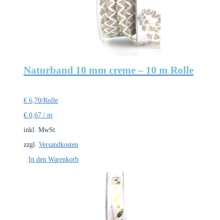
Naturband 10 mm creme – 10 m Rolle
€
6,70
/Rolle
€
0,67
/
m
inkl. MwSt.
zzgl.
Versandkosten
In den Warenkorb