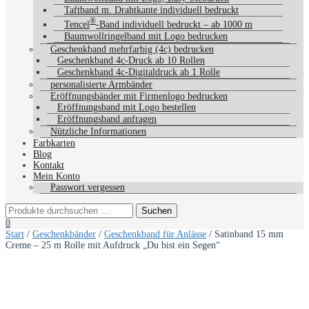
Taftband m. Drahtkante individuell bedruckt
®
Tencel
-Band individuell bedruckt – ab 1000 m
Baumwollringelband mit Logo bedrucken
Geschenkband mehrfarbig (4c) bedrucken
Geschenkband 4c-Druck ab 10 Rollen
Geschenkband 4c-Digitaldruck ab 1 Rolle
personalisierte Armbänder
Eröffnungsbänder mit Firmenlogo bedrucken
Eröffnungsband mit Logo bestellen
Eröffnungsband anfragen
Nützliche Informationen
Farbkarten
Blog
Kontakt
Mein Konto
Passwort vergessen
0
Start
/
Geschenkbänder
/
Geschenkband für Anlässe
/ Satinband 15 mm
Creme – 25 m Rolle mit Aufdruck „Du bist ein Segen“