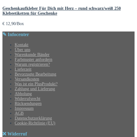
Geschenkaufkleber Für Dich mit Herz – rund schwarz/weiß 250
Klebeetiketten für Geschenke
€
12,90
/Box
✎ Infocenter
Kontakt
Über uns
Warenkunde Bänder
Farbmuster anfordern
Warum registrieren?
Lieferzeit
Bevorzugte Bearbeitung
Versandkosten
Was ist ein PlusProdukt?
Zahlung und Lieferung
Abholung
Widerrufsrecht
Rücksendungen
Impressum
AGB
Datenschutzerklärung
Cookie-Richtlinie (EU)
❌ Widerruf