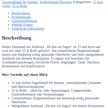
Geschenkband für Anlässe
,
Schleifenband Hochzeit
Schlagwörter:
15 mm
,
25
creme
,
25 m Rolle
m
Rolle
Beschreibung
mit
Produktdetails
Aufdruck
Farbempfehlungen
„Du
Häufige Fragen
bist
Zusätzliche Information
ein
Segen“
Beschreibung
Menge
Dieses Satinband mit Aufdruck „Du bist ein Segen“ ist 15 mm breit und
wird auf einer 25 m Rolle geliefert. Das cremefarbene Doppelsatinband
besitzt eine beidseitig seidig glänzende Oberfläche und einen mattgoldenen
Aufdruck mit kleinem Kreuzmotiv. Es eignet sich besonders für
Geschenkverpackungen, kirchliche Feiern, Segnungen, Taufe, Hochzeit,
Kommunion und Konfirmation.
Ihre Vorteile auf einen Blick
15 mm breites Segensband für dezente, wertschätzende Geschenk-
und Dekorationsakzente
25 m Rolle – ideal für viele Verpackungen, Gastgeschenke,
Gemeindeeinsätze und Veranstaltungen
Cremefarbenes Doppelsatinband mit beidseitig seidig glänzender
Oberfläche
Mattgoldener Aufdruck „Du bist ein Segen“ mit feinem Kreuzmotiv