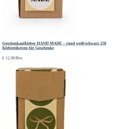
Geschenkaufkleber HAND MADE – rund weiß/schwarz 250
Klebeetiketten für Geschenke
€
12,90
/Box