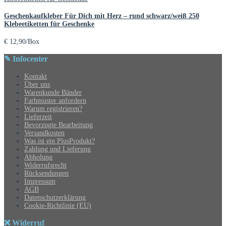
Geschenkaufkleber Für Dich mit Herz – rund schwarz/weiß 250
Klebeetiketten für Geschenke
€
12,90
/Box
✎ Infocenter
Kontakt
Über uns
Warenkunde Bänder
Farbmuster anfordern
Warum registrieren?
Lieferzeit
Bevorzugte Bearbeitung
Versandkosten
Was ist ein PlusProdukt?
Zahlung und Lieferung
Abholung
Widerrufsrecht
Rücksendungen
Impressum
AGB
Datenschutzerklärung
Cookie-Richtlinie (EU)
❌ Widerruf