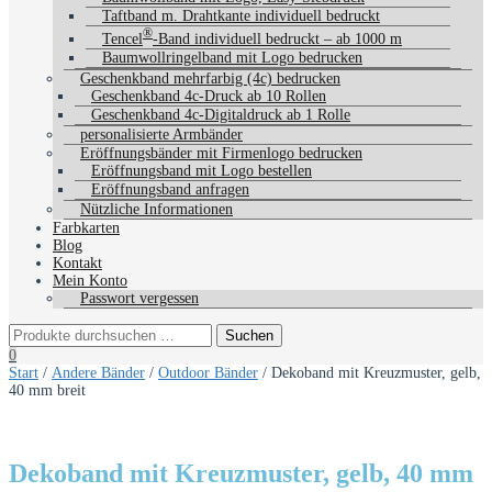
Taftband m. Drahtkante individuell bedruckt
®
Tencel
-Band individuell bedruckt – ab 1000 m
Baumwollringelband mit Logo bedrucken
Geschenkband mehrfarbig (4c) bedrucken
Geschenkband 4c-Druck ab 10 Rollen
Geschenkband 4c-Digitaldruck ab 1 Rolle
personalisierte Armbänder
Eröffnungsbänder mit Firmenlogo bedrucken
Eröffnungsband mit Logo bestellen
Eröffnungsband anfragen
Nützliche Informationen
Farbkarten
Blog
Kontakt
Mein Konto
Passwort vergessen
0
Start
/
Andere Bänder
/
Outdoor Bänder
/ Dekoband mit Kreuzmuster, gelb,
40 mm breit
Dekoband mit Kreuzmuster, gelb, 40 mm