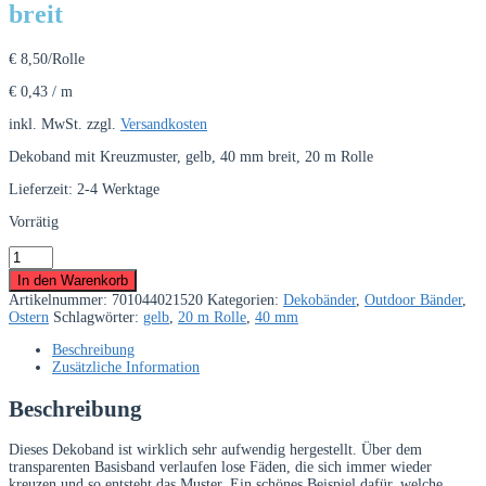
breit
€
8,50
/Rolle
€
0,43
/
m
inkl. MwSt.
zzgl.
Versandkosten
Dekoband mit Kreuzmuster, gelb, 40 mm breit, 20 m Rolle
Lieferzeit:
2-4 Werktage
Vorrätig
Dekoband
mit
In den Warenkorb
Kreuzmuster,
Artikelnummer:
701044021520
Kategorien:
Dekobänder
,
Outdoor Bänder
,
gelb,
Ostern
Schlagwörter:
gelb
,
20 m Rolle
,
40 mm
40
mm
Beschreibung
breit
Zusätzliche Information
Menge
Beschreibung
Dieses Dekoband ist wirklich sehr aufwendig hergestellt. Über dem
transparenten Basisband verlaufen lose Fäden, die sich immer wieder
kreuzen und so entsteht das Muster. Ein schönes Beispiel dafür, welche