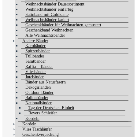
Weihnachtsbänder Dauersortiment
Weihnachtsbänder einfarbig
Satinband mit Goldkante
Weihnachtsbänder kariert
Geschenkbänder für Weihnachten gemustert
Geschenkband Weihnachten
Alle Weihnachtsbänder
Andere Bänder
Karobänder
Spitzenbänder
Tüllbänder
Samtbänder
Raffia – Bänder
Vliesbänder
Jutebänder
Bänder aus Naturfasern
Dekogirlanden
Outdoor-Bänder
Ballonbänder
Nationalbänder
Tag der Deutschen Einheit
Revers Schleifen
Kordeln
Kordeln
Vlies Tischläufer
Geschenkverpackung