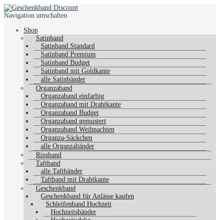
Navigation umschalten
Shop
Satinband
Satinband Standard
Satinband Premium
Satinband Budget
Satinband mit Goldkante
alle Satinbänder
Organzaband
Organzaband einfarbig
Organzaband mit Drahtkante
Organzaband Budget
Organzaband gemustert
Organzaband Weihnachten
Organza-Säckchen
alle Organzabänder
Ripsband
Taftband
alle Taftbänder
Taftband mit Drahtkante
Geschenkband
Geschenkband für Anlässe kaufen
Schleifenband Hochzeit
Hochzeitsbänder