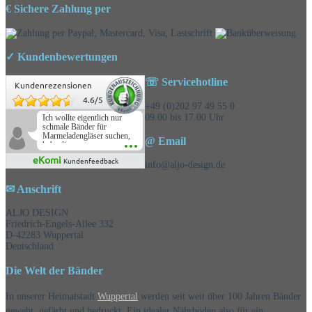
€ Sichere Zahlung per
✓ Kundenbewertungen
☏ Servicehotline
Kundenrezensionen
4.6
/
5
+49 (0)202 97 49 55 0
09.00 bis 17.00 Uhr
Ich wollte eigentlich nur
schmale Bänder für
Marmeladengläser suchen,
@ Email
habe die
Überraschungsbänder
eKomi
Kundenfeedback
mitbestellt und war positiv
info@aljo-design.de
überrascht, schöne
Auswahl!
✉ Anschrift
ALJO DESIGN
Friedrich-Engels-Allee 332
D-42283 Wuppertal
Deutschland
Die Welt der Bänder
In unserer Heimatstadt
Wuppertal
werden seit weit über 100 Jahren Bänder
gewebt, gefärbt und bedruckt. Ein idealer Nährboden also für ein