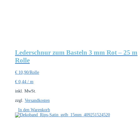
Lederschnur zum Basteln 3 mm Rot – 25 m
Rolle
€
10,90
/Rolle
€
0,44
/
m
inkl. MwSt.
zzgl.
Versandkosten
In den Warenkorb