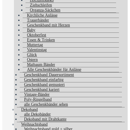
Hochzeitsdeko
Ziehschleifen
Organza-Säckchen
Kirchliche Anlässe
Trauerbänder
Geschenkband mit Herzen
Baby
Oktoberfest
Essen & Trinken
Muttertag
Valentinstag
Glück
Ostern
Maibaum Bänder
Alle Geschenkbänder für Anlässe
Geschenkband Dauersortiment
Geschenkband einfarbig
Geschenkband gemustert
Geschenkband kariert
Vintage-Bänder
Poly-Ringelband
alle Geschenkbänder sehen
Dekoband
alle Dekobänder
Dekoband mit Drahtkante
Weihnachtsband
Weihnachtsband gold + silber