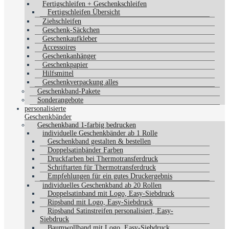
Fertigschleifen + Geschenkschleifen
Fertigschleifen Übersicht
Ziehschleifen
Geschenk-Säckchen
Geschenkaufkleber
Accessoires
Geschenkanhänger
Geschenkpapier
Hilfsmittel
Geschenkverpackung alles
Geschenkband-Pakete
Sonderangebote
personalisierte
Geschenkbänder
Geschenkband 1-farbig bedrucken
individuelle Geschenkbänder ab 1 Rolle
Geschenkband gestalten & bestellen
Doppelsatinbänder Farben
Druckfarben bei Thermotransferdruck
Schriftarten für Thermotransferdruck
Empfehlungen für ein gutes Druckergebnis
individuelles Geschenkband ab 20 Rollen
Doppelsatinband mit Logo, Easy-Siebdruck
Ripsband mit Logo, Easy-Siebdruck
Ripsband Satinstreifen personalisiert, Easy-
Siebdruck
Baumwollband mit Logo, Easy-Siebdruck