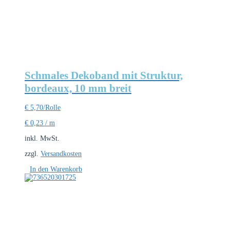
Schmales Dekoband mit Struktur,
bordeaux, 10 mm breit
€
5,70
/Rolle
€
0,23
/
m
inkl. MwSt.
zzgl.
Versandkosten
In den Warenkorb