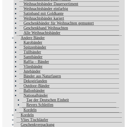
Weihnachtsbänder Dauersortiment
Weihnachtsbänder einfarbig
Satinband mit Goldkante
Weihnachtsbänder kariert
Geschenkbänder für Weihnachten gemustert
Geschenkband Weihnachten
Alle Weihnachtsbänder
Andere Bänder
Karobänder
Spitzenbänder
Tüllbänder
Samtbänder
Raffia – Bänder
Vliesbänder
Jutebänder
Bänder aus Naturfasern
Dekogirlanden
Outdoor-Bänder
Ballonbänder
Nationalbänder
Tag der Deutschen Einheit
Revers Schleifen
Kordeln
Kordeln
Vlies Tischläufer
Geschenkverpackung