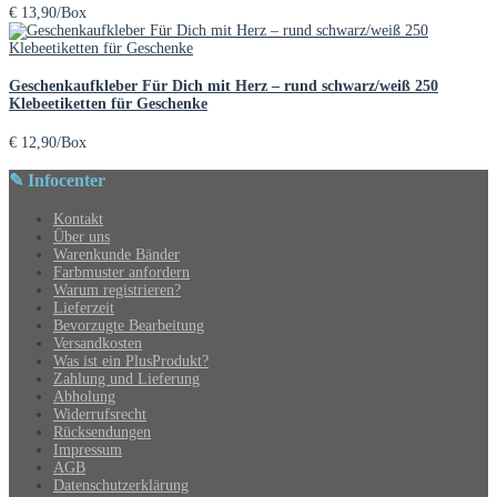
€
13,90
/Box
Geschenkaufkleber Für Dich mit Herz – rund schwarz/weiß 250
Klebeetiketten für Geschenke
€
12,90
/Box
✎ Infocenter
Kontakt
Über uns
Warenkunde Bänder
Farbmuster anfordern
Warum registrieren?
Lieferzeit
Bevorzugte Bearbeitung
Versandkosten
Was ist ein PlusProdukt?
Zahlung und Lieferung
Abholung
Widerrufsrecht
Rücksendungen
Impressum
AGB
Datenschutzerklärung