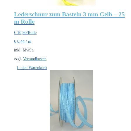
Lederschnur zum Basteln 3 mm Gelb – 25
m Rolle
€
10,90
/Rolle
€
0,44
/
m
inkl. MwSt.
zzgl.
Versandkosten
In den Warenkorb