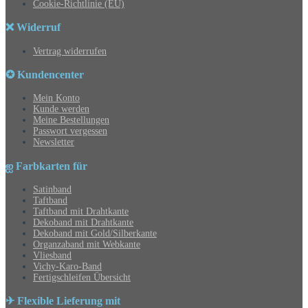
Cookie-Richtlinie (EU)
❌ Widerruf
Vertrag widerrufen
✪ Kundencenter
Mein Konto
Kunde werden
Meine Bestellungen
Passwort vergessen
Newsletter
ஐ Farbkarten für
Satinband
Taftband
Taftband mit Drahtkante
Dekoband mit Drahtkante
Dekoband mit Gold/Silberkante
Organzaband mit Webkante
Vliesband
Vichy-Karo-Band
Fertigschleifen Übersicht
✈ Flexible Lieferung mit