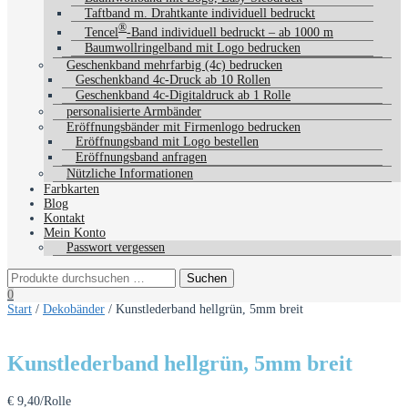
Taftband m. Drahtkante individuell bedruckt
®
Tencel
-Band individuell bedruckt – ab 1000 m
Baumwollringelband mit Logo bedrucken
Geschenkband mehrfarbig (4c) bedrucken
Geschenkband 4c-Druck ab 10 Rollen
Geschenkband 4c-Digitaldruck ab 1 Rolle
personalisierte Armbänder
Eröffnungsbänder mit Firmenlogo bedrucken
Eröffnungsband mit Logo bestellen
Eröffnungsband anfragen
Nützliche Informationen
Farbkarten
Blog
Kontakt
Mein Konto
Passwort vergessen
0
Start
/
Dekobänder
/ Kunstlederband hellgrün, 5mm breit
Kunstlederband hellgrün, 5mm breit
€
9,40
/Rolle