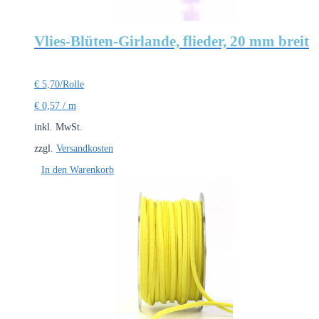
Vlies-Blüten-Girlande, flieder, 20 mm breit
€
5,70
/Rolle
€
0,57
/
m
inkl. MwSt.
zzgl.
Versandkosten
In den Warenkorb