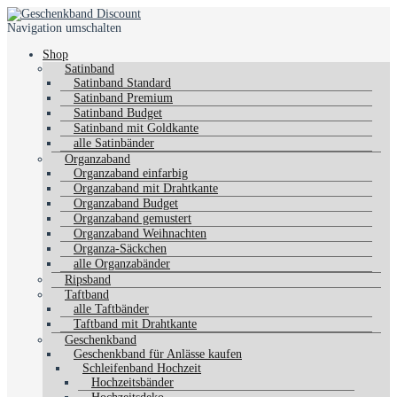
Navigation umschalten
Shop
Satinband
Satinband Standard
Satinband Premium
Satinband Budget
Satinband mit Goldkante
alle Satinbänder
Organzaband
Organzaband einfarbig
Organzaband mit Drahtkante
Organzaband Budget
Organzaband gemustert
Organzaband Weihnachten
Organza-Säckchen
alle Organzabänder
Ripsband
Taftband
alle Taftbänder
Taftband mit Drahtkante
Geschenkband
Geschenkband für Anlässe kaufen
Schleifenband Hochzeit
Hochzeitsbänder