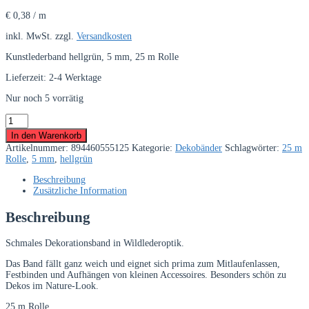
€
0,38
/
m
inkl. MwSt.
zzgl.
Versandkosten
Kunstlederband hellgrün, 5 mm, 25 m Rolle
Lieferzeit:
2-4 Werktage
Nur noch 5 vorrätig
Kunstlederband
hellgrün,
In den Warenkorb
5mm
Artikelnummer:
894460555125
Kategorie:
Dekobänder
Schlagwörter:
25 m
breit
Rolle
,
5 mm
,
hellgrün
Menge
Beschreibung
Zusätzliche Information
Beschreibung
Schmales Dekorationsband in Wildlederoptik.
Das Band fällt ganz weich und eignet sich prima zum Mitlaufenlassen,
Festbinden und Aufhängen von kleinen Accessoires. Besonders schön zu
Dekos im Nature-Look.
25 m Rolle.