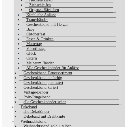
Hochzeitsdeko
Ziehschleifen
Organza-Säckchen
Kirchliche Anlässe
Trauerbänder
Geschenkband mit Herzen
Baby
Oktoberfest
Essen & Trinken
Muttertag
Valentinstag
Glück
Ostern
Maibaum Bänder
Alle Geschenkbänder für Anlässe
Geschenkband Dauersortiment
Geschenkband einfarbig
Geschenkband gemustert
Geschenkband kariert
Vintage-Bänder
Poly-Ringelband
alle Geschenkbänder sehen
Dekoband
alle Dekobänder
Dekoband mit Drahtkante
Weihnachtsband
Weihnachtsband gold + silber