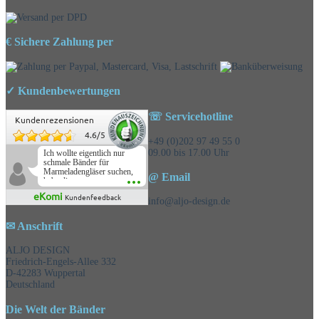
€ Sichere Zahlung per
✓ Kundenbewertungen
☏ Servicehotline
Kundenrezensionen
4.6
/
5
+49 (0)202 97 49 55 0
09.00 bis 17.00 Uhr
Ich wollte eigentlich nur
schmale Bänder für
Marmeladengläser suchen,
@ Email
habe die
Überraschungsbänder
eKomi
Kundenfeedback
mitbestellt und war positiv
info@aljo-design.de
überrascht, schöne
Auswahl!
✉ Anschrift
ALJO DESIGN
Friedrich-Engels-Allee 332
D-42283 Wuppertal
Deutschland
Die Welt der Bänder