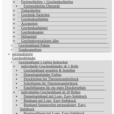
Fertigschleifen + Geschenkschleifen
Fertigschleifen Übersicht
Ziehschleifen
Geschenk-Säckchen
Geschenkaufkleber
Accessoires
Geschenkanhänger
Geschenkpapier
Hilfsmittel
Geschenkverpackung alles
Geschenkband-Pakete
Sonderangebote
personalisierte
Geschenkbänder
Geschenkband 1-farbig bedrucken
individuelle Geschenkbänder ab 1 Rolle
Geschenkband gestalten & bestellen
Doppelsatinbänder Farben
Druckfarben bei Thermotransferdruck
Schriftarten für Thermotransferdruck
Empfehlungen für ein gutes Druckergebnis
individuelles Geschenkband ab 20 Rollen
Doppelsatinband mit Logo, Easy-Siebdruck
Ripsband mit Logo, Easy-Siebdruck
Ripsband Satinstreifen personalisiert, Easy-
Siebdruck
Baumwollband mit Logo, Easy-Siebdruck