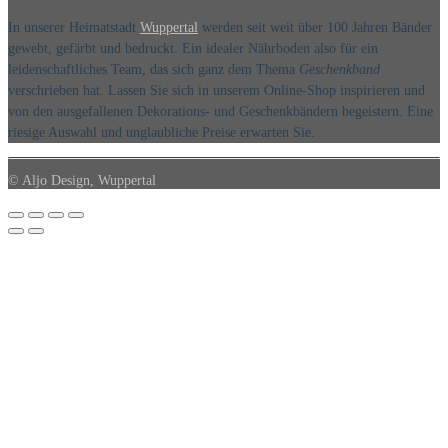
In unserer Heimatstadt
Wuppertal
werden seit weit über 100 Jahren Bänder
gewebt, gefärbt und bedruckt. Ein idealer Nährboden also für ein
leidenschaftliches Team, das sich ganz dem Thema
Geschenkband
verschrieben hat. Lassen Sie sich in unserem Online-Shop inspirieren und
von den ausgefallenen Dekorations- und Geschenkbändern begeistern. Eine
riesige Auswahl und unglaubliche Preise erwarten Sie.
© Aljo Design, Wuppertal