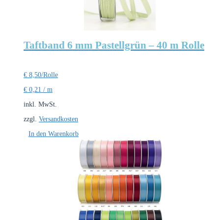
Taftband 6 mm Pastellgrün – 40 m Rolle
€
8,50
/Rolle
€
0,21
/
m
inkl. MwSt.
zzgl.
Versandkosten
In den Warenkorb