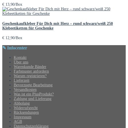
€
13,90
/Box
Geschenkaufkleber Für Dich mit Herz – rund schwarz/weiß 250
Klebeetiketten für Geschenke
€
12,90
/Box
✎ Infocenter
Kontakt
Über uns
Warenkunde Bänder
Farbmuster anfordern
Warum registrieren?
Lieferzeit
Bevorzugte Bearbeitung
Versandkosten
Was ist ein PlusProdukt?
Zahlung und Lieferung
Abholung
Widerrufsrecht
Rücksendungen
Impressum
AGB
Datenschutzerklärung