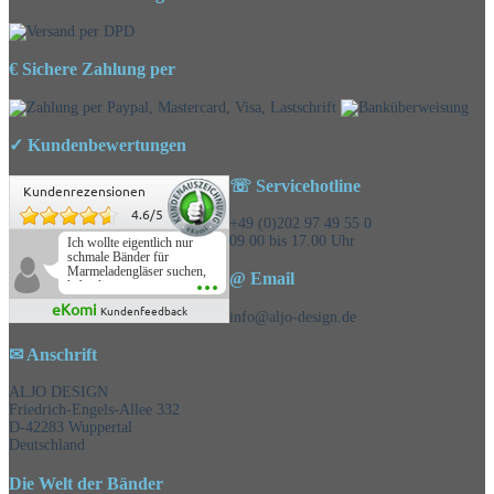
€ Sichere Zahlung per
✓ Kundenbewertungen
☏ Servicehotline
Kundenrezensionen
4.6
/
5
+49 (0)202 97 49 55 0
09.00 bis 17.00 Uhr
Ich wollte eigentlich nur
schmale Bänder für
Marmeladengläser suchen,
@ Email
habe die
Überraschungsbänder
eKomi
Kundenfeedback
mitbestellt und war positiv
info@aljo-design.de
überrascht, schöne
Auswahl!
✉ Anschrift
ALJO DESIGN
Friedrich-Engels-Allee 332
D-42283 Wuppertal
Deutschland
Die Welt der Bänder