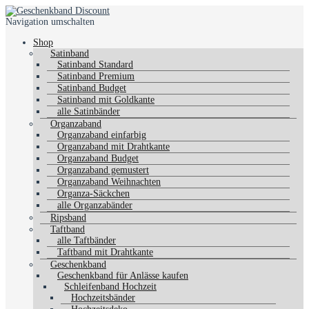
Navigation umschalten
Shop
Satinband
Satinband Standard
Satinband Premium
Satinband Budget
Satinband mit Goldkante
alle Satinbänder
Organzaband
Organzaband einfarbig
Organzaband mit Drahtkante
Organzaband Budget
Organzaband gemustert
Organzaband Weihnachten
Organza-Säckchen
alle Organzabänder
Ripsband
Taftband
alle Taftbänder
Taftband mit Drahtkante
Geschenkband
Geschenkband für Anlässe kaufen
Schleifenband Hochzeit
Hochzeitsbänder