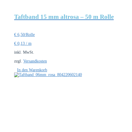
Taftband 15 mm altrosa – 50 m Rolle
€
6,50
/Rolle
€
0,13
/
m
inkl. MwSt.
zzgl.
Versandkosten
In den Warenkorb