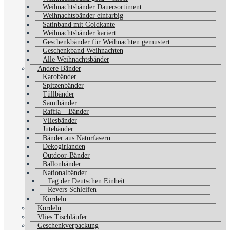
Weihnachtsbänder Dauersortiment
Weihnachtsbänder einfarbig
Satinband mit Goldkante
Weihnachtsbänder kariert
Geschenkbänder für Weihnachten gemustert
Geschenkband Weihnachten
Alle Weihnachtsbänder
Andere Bänder
Karobänder
Spitzenbänder
Tüllbänder
Samtbänder
Raffia – Bänder
Vliesbänder
Jutebänder
Bänder aus Naturfasern
Dekogirlanden
Outdoor-Bänder
Ballonbänder
Nationalbänder
Tag der Deutschen Einheit
Revers Schleifen
Kordeln
Kordeln
Vlies Tischläufer
Geschenkverpackung