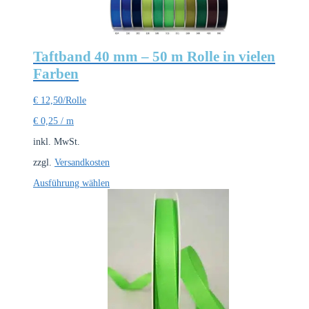
Taftband 40 mm – 50 m Rolle in vielen
Farben
€
12,50
/Rolle
€
0,25
/
m
inkl. MwSt.
zzgl.
Versandkosten
Dieses
Ausführung wählen
Produkt
weist
mehrere
Varianten
auf.
Die
Optionen
können
auf
der
Produktseite