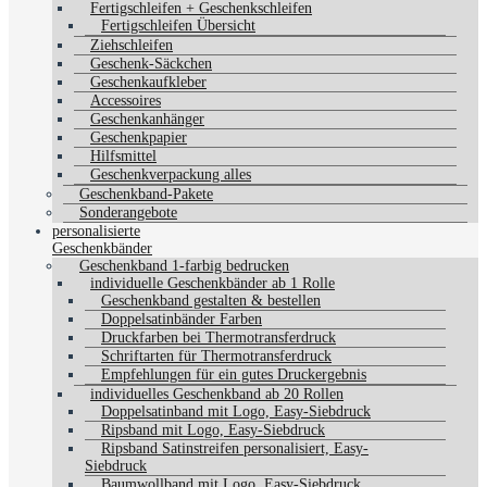
Fertigschleifen + Geschenkschleifen
Fertigschleifen Übersicht
Ziehschleifen
Geschenk-Säckchen
Geschenkaufkleber
Accessoires
Geschenkanhänger
Geschenkpapier
Hilfsmittel
Geschenkverpackung alles
Geschenkband-Pakete
Sonderangebote
personalisierte
Geschenkbänder
Geschenkband 1-farbig bedrucken
individuelle Geschenkbänder ab 1 Rolle
Geschenkband gestalten & bestellen
Doppelsatinbänder Farben
Druckfarben bei Thermotransferdruck
Schriftarten für Thermotransferdruck
Empfehlungen für ein gutes Druckergebnis
individuelles Geschenkband ab 20 Rollen
Doppelsatinband mit Logo, Easy-Siebdruck
Ripsband mit Logo, Easy-Siebdruck
Ripsband Satinstreifen personalisiert, Easy-
Siebdruck
Baumwollband mit Logo, Easy-Siebdruck