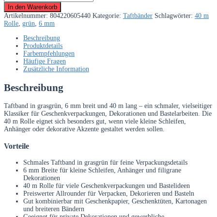
6
In den Warenkorb
mm
Artikelnummer:
804220605440
Kategorie:
Taftbänder
Schlagwörter:
40 m
Grasgrün
Rolle
,
grün
,
6 mm
–
40
Beschreibung
m
Produktdetails
Rolle
Farbempfehlungen
Menge
Häufige Fragen
Zusätzliche Information
Beschreibung
Taftband in grasgrün, 6 mm breit und 40 m lang – ein schmaler, vielseitiger
Klassiker für Geschenkverpackungen, Dekorationen und Bastelarbeiten. Die
40 m Rolle eignet sich besonders gut, wenn viele kleine Schleifen,
Anhänger oder dekorative Akzente gestaltet werden sollen.
Vorteile
Schmales Taftband in grasgrün für feine Verpackungsdetails
6 mm Breite für kleine Schleifen, Anhänger und filigrane
Dekorationen
40 m Rolle für viele Geschenkverpackungen und Bastelideen
Preiswerter Allrounder für Verpacken, Dekorieren und Basteln
Gut kombinierbar mit Geschenkpapier, Geschenktüten, Kartonagen
und breiteren Bändern
Geeignet für private Dekorationen und gewerbliche