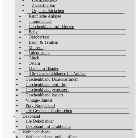
Hochzeitsdeko
Ziehschleifen
Organza-Säckchen
Kirchliche Anlässe
Trauerbänder
Geschenkband mit Herzen
Baby
Oktoberfest
Essen & Trinken
Muttertag
Valentinstag
Glück
Ostern
Maibaum Bänder
Alle Geschenkbänder für Anlässe
Geschenkband Dauersortiment
Geschenkband einfarbig
Geschenkband gemustert
Geschenkband kariert
Vintage-Bänder
Poly-Ringelband
alle Geschenkbänder sehen
Dekoband
alle Dekobänder
Dekoband mit Drahtkante
Weihnachtsband
Weihnachtsband gold + silber