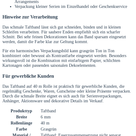
Arrangements
Verpackung kleiner Serien im Einzelhandel oder Geschenkservice
Hinweise zur Verarbeitung
Das schmale Taftband lässt sich gut schneiden, binden und in kleinen
Schleifen verarbeiten. Für saubere Enden empfiehlt sich ein scharfer
Schnitt. Bei sehr feinen Dekorationen kann das Band sparsam eingesetzt
werden, damit die Farbe klar zur Geltung kommt.
Für ein harmonisches Verpackungsbild kann grasgrün Ton in Ton
kombiniert oder bewusst als Kontrastfarbe eingesetzt werden. Besonders
wirkungsvoll ist die Kombination mit einfarbigem Papier, schlichten
Kartonagen oder passenden saisonalen Dekoelementen.
Für gewerbliche Kunden
Das Taftband auf 40 m Rolle ist praktisch für gewerbliche Kunden, die
regelmäßig Geschenke, Waren, Gutscheine oder kleine Präsente verpacken.
Durch die schmale Breite eignet es sich auch für Serienverpackungen,
Anhänger, Aktionsware und dekorative Details im Verkauf.
Produkttyp
Taftband
Breite
6 mm
Rollenlänge
40 m
Farbe
Grasgrün
Material /
Taftband; Faserzusammensetzung nicht separat