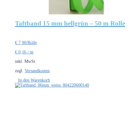
gewählt
werden
Taftband 15 mm hellgrün – 50 m Rolle
€
7,90
/Rolle
€
0,16
/
m
inkl. MwSt.
zzgl.
Versandkosten
In den Warenkorb