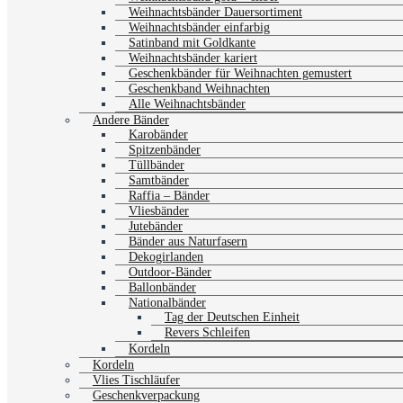
Weihnachtsbänder Dauersortiment
Weihnachtsbänder einfarbig
Satinband mit Goldkante
Weihnachtsbänder kariert
Geschenkbänder für Weihnachten gemustert
Geschenkband Weihnachten
Alle Weihnachtsbänder
Andere Bänder
Karobänder
Spitzenbänder
Tüllbänder
Samtbänder
Raffia – Bänder
Vliesbänder
Jutebänder
Bänder aus Naturfasern
Dekogirlanden
Outdoor-Bänder
Ballonbänder
Nationalbänder
Tag der Deutschen Einheit
Revers Schleifen
Kordeln
Kordeln
Vlies Tischläufer
Geschenkverpackung