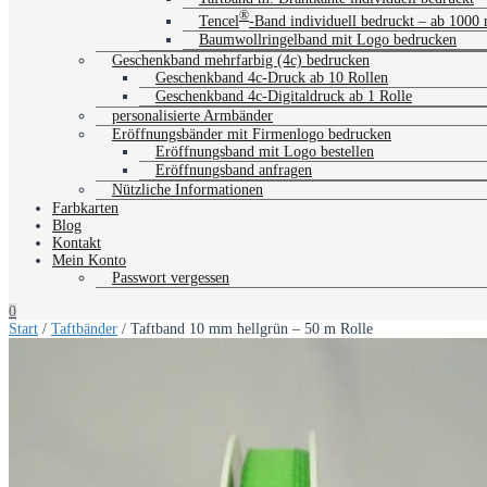
®
Tencel
-Band individuell bedruckt – ab 1000
Baumwollringelband mit Logo bedrucken
Geschenkband mehrfarbig (4c) bedrucken
Geschenkband 4c-Druck ab 10 Rollen
Geschenkband 4c-Digitaldruck ab 1 Rolle
personalisierte Armbänder
Eröffnungsbänder mit Firmenlogo bedrucken
Eröffnungsband mit Logo bestellen
Eröffnungsband anfragen
Nützliche Informationen
Farbkarten
Blog
Kontakt
Mein Konto
Passwort vergessen
0
Start
/
Taftbänder
/ Taftband 10 mm hellgrün – 50 m Rolle