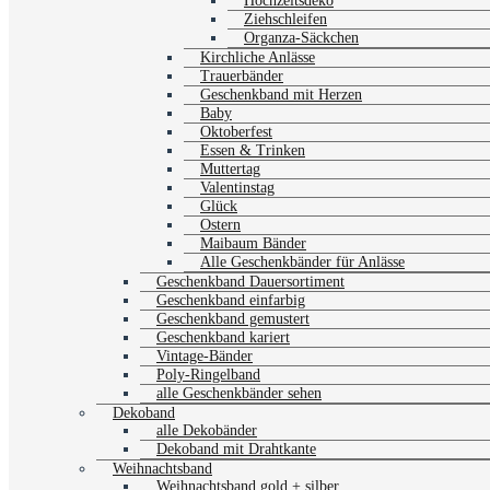
Hochzeitsdeko
Ziehschleifen
Organza-Säckchen
Kirchliche Anlässe
Trauerbänder
Geschenkband mit Herzen
Baby
Oktoberfest
Essen & Trinken
Muttertag
Valentinstag
Glück
Ostern
Maibaum Bänder
Alle Geschenkbänder für Anlässe
Geschenkband Dauersortiment
Geschenkband einfarbig
Geschenkband gemustert
Geschenkband kariert
Vintage-Bänder
Poly-Ringelband
alle Geschenkbänder sehen
Dekoband
alle Dekobänder
Dekoband mit Drahtkante
Weihnachtsband
Weihnachtsband gold + silber