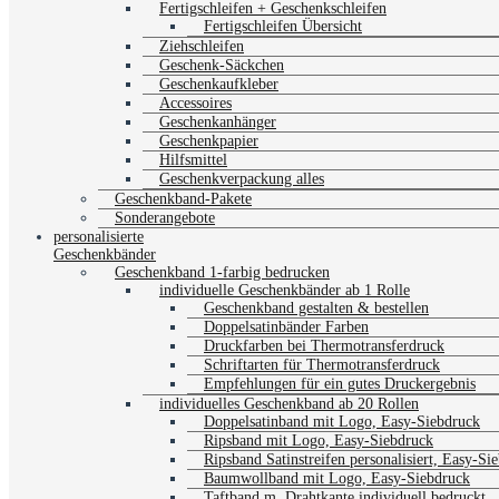
Fertigschleifen + Geschenkschleifen
Fertigschleifen Übersicht
Ziehschleifen
Geschenk-Säckchen
Geschenkaufkleber
Accessoires
Geschenkanhänger
Geschenkpapier
Hilfsmittel
Geschenkverpackung alles
Geschenkband-Pakete
Sonderangebote
personalisierte
Geschenkbänder
Geschenkband 1-farbig bedrucken
individuelle Geschenkbänder ab 1 Rolle
Geschenkband gestalten & bestellen
Doppelsatinbänder Farben
Druckfarben bei Thermotransferdruck
Schriftarten für Thermotransferdruck
Empfehlungen für ein gutes Druckergebnis
individuelles Geschenkband ab 20 Rollen
Doppelsatinband mit Logo, Easy-Siebdruck
Ripsband mit Logo, Easy-Siebdruck
Ripsband Satinstreifen personalisiert, Easy-Si
Baumwollband mit Logo, Easy-Siebdruck
Taftband m. Drahtkante individuell bedruckt