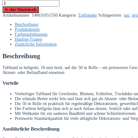
Taftband
10
In den Warenkorb
mm
Artikelnummer:
140631051550
Kategorie:
Taftbänder
Schlagwörter:
uni
,
grü
hellgrün
–
Beschreibung
50
Produktdetails
m
Farbempfehlungen
Rolle
Häufige Fragen
Menge
Zusätzliche Information
Beschreibung
Taftband in hellgrün, 10 mm breit, auf der 50 m Rolle – ein preiswertes Gesc
Akzent- oder Beilaufband einsetzen.
Vorteile
Vielseitiges Taftband für Geschenke, Blumen, Schleifen, Tischdeko un
Die schmale Breite wirkt fein und lässt sich gut als Akzent- oder Beila
Die 50 m Rolle ist praktisch für regelmäßige Dekorationen, gewerb
Der Farbton hellgrün lässt sich je nach Anlass dezent, festlich oder au
Mit Webkante für ein sauberes Bandbild und schöne Schleifenformen.
Preiswerte Standardqualität für viele alltägliche Dekorations- und Ve
Ausführliche Beschreibung