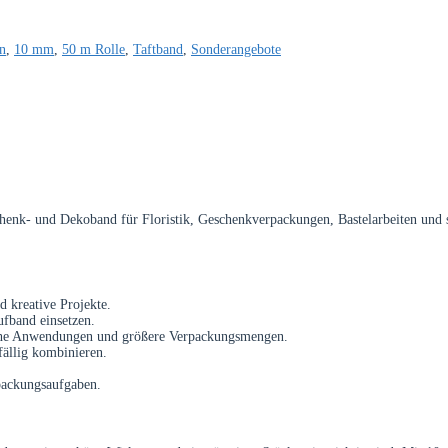
n
,
10 mm
,
50 m Rolle
,
Taftband
,
Sonderangebote
henk- und Dekoband für Floristik, Geschenkverpackungen, Bastelarbeiten und sa
d kreative Projekte.
ufband einsetzen.
liche Anwendungen und größere Verpackungsmengen.
ffällig kombinieren.
rpackungsaufgaben.