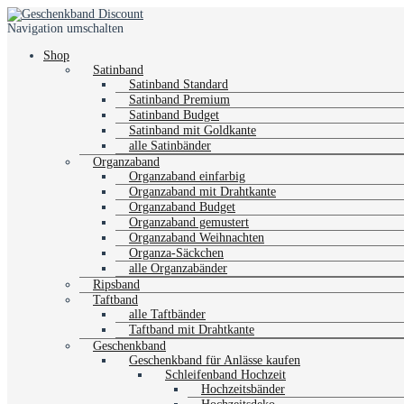
Navigation umschalten
Shop
Satinband
Satinband Standard
Satinband Premium
Satinband Budget
Satinband mit Goldkante
alle Satinbänder
Organzaband
Organzaband einfarbig
Organzaband mit Drahtkante
Organzaband Budget
Organzaband gemustert
Organzaband Weihnachten
Organza-Säckchen
alle Organzabänder
Ripsband
Taftband
alle Taftbänder
Taftband mit Drahtkante
Geschenkband
Geschenkband für Anlässe kaufen
Schleifenband Hochzeit
Hochzeitsbänder