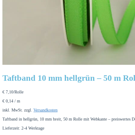
Taftband 10 mm hellgrün – 50 m Rol
€
7,10
/Rolle
€
0,14
/
m
inkl. MwSt.
zzgl.
Versandkosten
Taftband in hellgrün, 10 mm breit, 50 m Rolle mit Webkante – preiswertes D
Lieferzeit:
2-4 Werktage