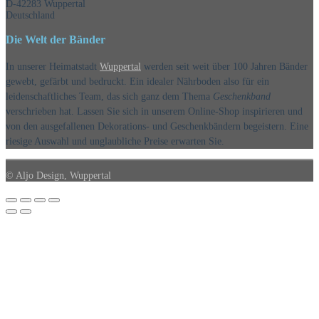
D-42283 Wuppertal
Deutschland
Die Welt der Bänder
In unserer Heimatstadt
Wuppertal
werden seit weit über 100 Jahren Bänder
gewebt, gefärbt und bedruckt. Ein idealer Nährboden also für ein
leidenschaftliches Team, das sich ganz dem Thema
Geschenkband
verschrieben hat. Lassen Sie sich in unserem Online-Shop inspirieren und
von den ausgefallenen Dekorations- und Geschenkbändern begeistern. Eine
riesige Auswahl und unglaubliche Preise erwarten Sie.
© Aljo Design, Wuppertal