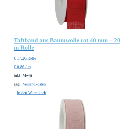
Taftband aus Baumwolle rot 40 mm – 20
m Rolle
€
17,20
/Rolle
€
0,86
/
m
inkl. MwSt.
zzgl.
Versandkosten
In den Warenkorb