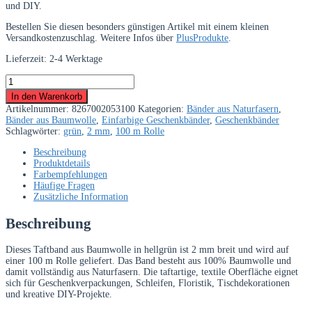
und DIY.
Bestellen Sie diesen besonders günstigen Artikel mit einem kleinen
Versandkostenzuschlag. Weitere Infos über
PlusProdukte
.
Lieferzeit:
2-4 Werktage
Taftband
aus
In den Warenkorb
Baumwolle
Artikelnummer:
8267002053100
Kategorien:
Bänder aus Naturfasern
,
hellgrün
Bänder aus Baumwolle
,
Einfarbige Geschenkbänder
,
Geschenkbänder
2
Schlagwörter:
grün
,
2 mm
,
100 m Rolle
mm
–
Beschreibung
100
Produktdetails
m
Farbempfehlungen
Rolle
Häufige Fragen
Menge
Zusätzliche Information
Beschreibung
Dieses Taftband aus Baumwolle in hellgrün ist 2 mm breit und wird auf
einer 100 m Rolle geliefert. Das Band besteht aus 100% Baumwolle und
damit vollständig aus Naturfasern. Die taftartige, textile Oberfläche eignet
sich für Geschenkverpackungen, Schleifen, Floristik, Tischdekorationen
und kreative DIY-Projekte.