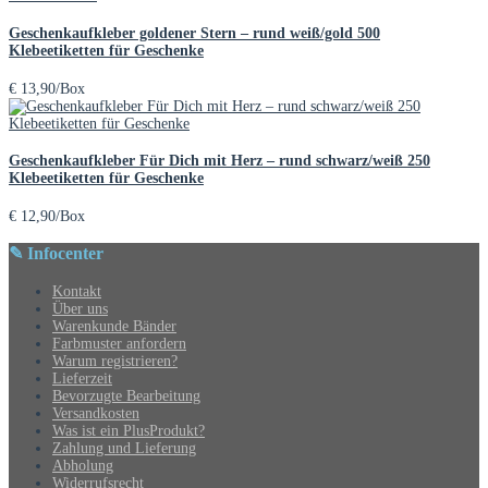
Geschenkaufkleber goldener Stern – rund weiß/gold 500
Klebeetiketten für Geschenke
€
13,90
/Box
Geschenkaufkleber Für Dich mit Herz – rund schwarz/weiß 250
Klebeetiketten für Geschenke
€
12,90
/Box
✎ Infocenter
Kontakt
Über uns
Warenkunde Bänder
Farbmuster anfordern
Warum registrieren?
Lieferzeit
Bevorzugte Bearbeitung
Versandkosten
Was ist ein PlusProdukt?
Zahlung und Lieferung
Abholung
Widerrufsrecht