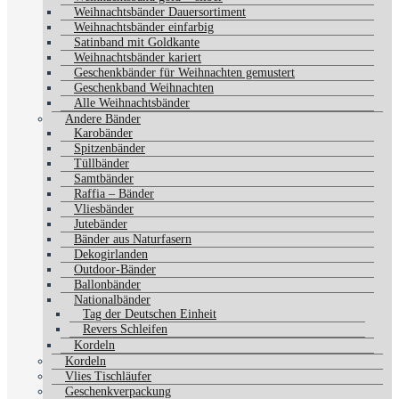
Weihnachtsbänder Dauersortiment
Weihnachtsbänder einfarbig
Satinband mit Goldkante
Weihnachtsbänder kariert
Geschenkbänder für Weihnachten gemustert
Geschenkband Weihnachten
Alle Weihnachtsbänder
Andere Bänder
Karobänder
Spitzenbänder
Tüllbänder
Samtbänder
Raffia – Bänder
Vliesbänder
Jutebänder
Bänder aus Naturfasern
Dekogirlanden
Outdoor-Bänder
Ballonbänder
Nationalbänder
Tag der Deutschen Einheit
Revers Schleifen
Kordeln
Kordeln
Vlies Tischläufer
Geschenkverpackung