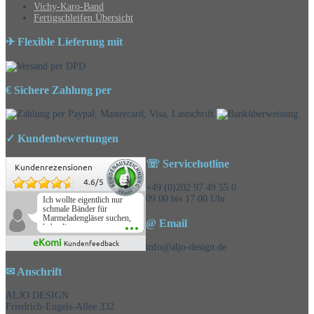
Vichy-Karo-Band
Fertigschleifen Übersicht
✈ Flexible Lieferung mit
€ Sichere Zahlung per
✓ Kundenbewertungen
☏ Servicehotline
Kundenrezensionen
4.6
/
5
+49 (0)202 97 49 55 0
09.00 bis 17.00 Uhr
Ich wollte eigentlich nur
schmale Bänder für
Marmeladengläser suchen,
@ Email
habe die
Überraschungsbänder
eKomi
Kundenfeedback
mitbestellt und war positiv
info@aljo-design.de
überrascht, schöne
Auswahl!
✉ Anschrift
ALJO DESIGN
Friedrich-Engels-Allee 332