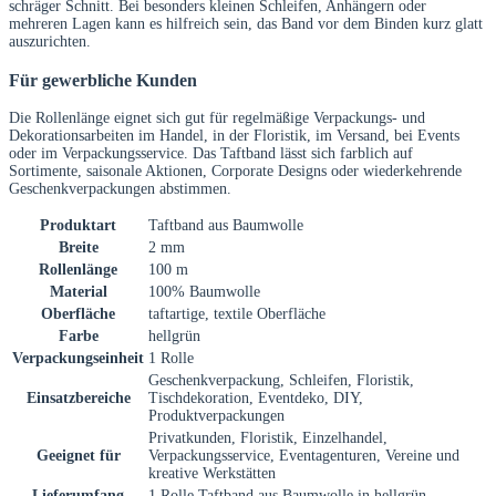
schräger Schnitt. Bei besonders kleinen Schleifen, Anhängern oder
mehreren Lagen kann es hilfreich sein, das Band vor dem Binden kurz glatt
auszurichten.
Für gewerbliche Kunden
Die Rollenlänge eignet sich gut für regelmäßige Verpackungs- und
Dekorationsarbeiten im Handel, in der Floristik, im Versand, bei Events
oder im Verpackungsservice. Das Taftband lässt sich farblich auf
Sortimente, saisonale Aktionen, Corporate Designs oder wiederkehrende
Geschenkverpackungen abstimmen.
Produktart
Taftband aus Baumwolle
Breite
2 mm
Rollenlänge
100 m
Material
100% Baumwolle
Oberfläche
taftartige, textile Oberfläche
Farbe
hellgrün
Verpackungseinheit
1 Rolle
Geschenkverpackung, Schleifen, Floristik,
Einsatzbereiche
Tischdekoration, Eventdeko, DIY,
Produktverpackungen
Privatkunden, Floristik, Einzelhandel,
Geeignet für
Verpackungsservice, Eventagenturen, Vereine und
kreative Werkstätten
Lieferumfang
1 Rolle Taftband aus Baumwolle in hellgrün