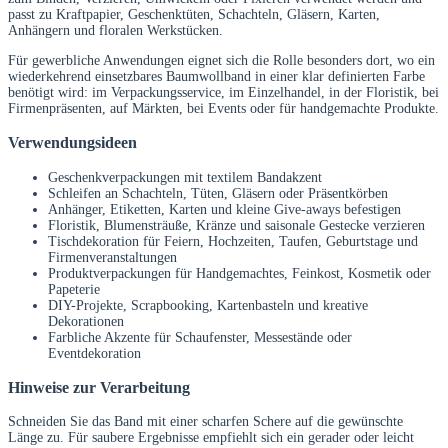
passt zu Kraftpapier, Geschenktüten, Schachteln, Gläsern, Karten,
Anhängern und floralen Werkstücken.
Für gewerbliche Anwendungen eignet sich die Rolle besonders dort, wo ein
wiederkehrend einsetzbares Baumwollband in einer klar definierten Farbe
benötigt wird: im Verpackungsservice, im Einzelhandel, in der Floristik, bei
Firmenpräsenten, auf Märkten, bei Events oder für handgemachte Produkte.
Verwendungsideen
Geschenkverpackungen mit textilem Bandakzent
Schleifen an Schachteln, Tüten, Gläsern oder Präsentkörben
Anhänger, Etiketten, Karten und kleine Give-aways befestigen
Floristik, Blumensträuße, Kränze und saisonale Gestecke verzieren
Tischdekoration für Feiern, Hochzeiten, Taufen, Geburtstage und
Firmenveranstaltungen
Produktverpackungen für Handgemachtes, Feinkost, Kosmetik oder
Papeterie
DIY-Projekte, Scrapbooking, Kartenbasteln und kreative
Dekorationen
Farbliche Akzente für Schaufenster, Messestände oder
Eventdekoration
Hinweise zur Verarbeitung
Schneiden Sie das Band mit einer scharfen Schere auf die gewünschte
Länge zu. Für saubere Ergebnisse empfiehlt sich ein gerader oder leicht