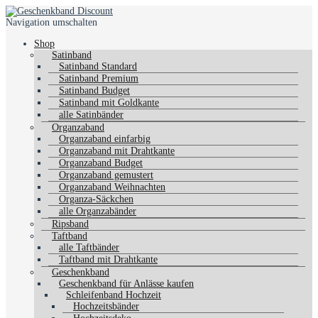
Navigation umschalten
Shop
Satinband
Satinband Standard
Satinband Premium
Satinband Budget
Satinband mit Goldkante
alle Satinbänder
Organzaband
Organzaband einfarbig
Organzaband mit Drahtkante
Organzaband Budget
Organzaband gemustert
Organzaband Weihnachten
Organza-Säckchen
alle Organzabänder
Ripsband
Taftband
alle Taftbänder
Taftband mit Drahtkante
Geschenkband
Geschenkband für Anlässe kaufen
Schleifenband Hochzeit
Hochzeitsbänder