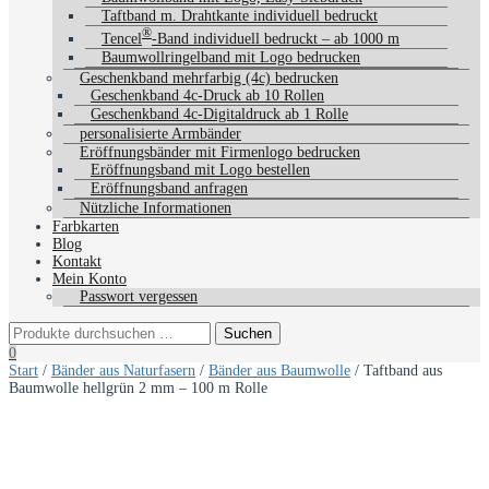
Taftband m. Drahtkante individuell bedruckt
®
Tencel
-Band individuell bedruckt – ab 1000 m
Baumwollringelband mit Logo bedrucken
Geschenkband mehrfarbig (4c) bedrucken
Geschenkband 4c-Druck ab 10 Rollen
Geschenkband 4c-Digitaldruck ab 1 Rolle
personalisierte Armbänder
Eröffnungsbänder mit Firmenlogo bedrucken
Eröffnungsband mit Logo bestellen
Eröffnungsband anfragen
Nützliche Informationen
Farbkarten
Blog
Kontakt
Mein Konto
Passwort vergessen
0
Start
/
Bänder aus Naturfasern
/
Bänder aus Baumwolle
/ Taftband aus
Baumwolle hellgrün 2 mm – 100 m Rolle