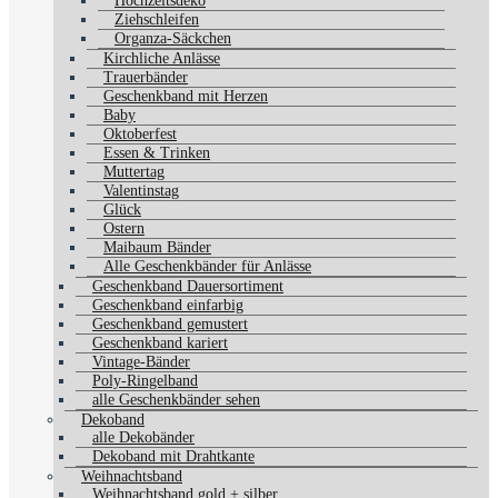
Hochzeitsdeko
Ziehschleifen
Organza-Säckchen
Kirchliche Anlässe
Trauerbänder
Geschenkband mit Herzen
Baby
Oktoberfest
Essen & Trinken
Muttertag
Valentinstag
Glück
Ostern
Maibaum Bänder
Alle Geschenkbänder für Anlässe
Geschenkband Dauersortiment
Geschenkband einfarbig
Geschenkband gemustert
Geschenkband kariert
Vintage-Bänder
Poly-Ringelband
alle Geschenkbänder sehen
Dekoband
alle Dekobänder
Dekoband mit Drahtkante
Weihnachtsband
Weihnachtsband gold + silber