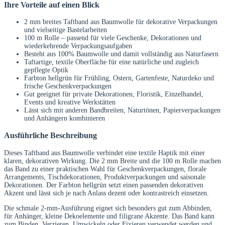
Ihre Vorteile auf einen Blick
2 mm breites Taftband aus Baumwolle für dekorative Verpackungen
und vielseitige Bastelarbeiten
100 m Rolle – passend für viele Geschenke, Dekorationen und
wiederkehrende Verpackungsaufgaben
Besteht aus 100% Baumwolle und damit vollständig aus Naturfasern
Taftartige, textile Oberfläche für eine natürliche und zugleich
gepflegte Optik
Farbton hellgrün für Frühling, Ostern, Gartenfeste, Naturdeko und
frische Geschenkverpackungen
Gut geeignet für private Dekorationen, Floristik, Einzelhandel,
Events und kreative Werkstätten
Lässt sich mit anderen Bandbreiten, Naturtönen, Papierverpackungen
und Anhängern kombinieren
Ausführliche Beschreibung
Dieses Taftband aus Baumwolle verbindet eine textile Haptik mit einer
klaren, dekorativen Wirkung. Die 2 mm Breite und die 100 m Rolle machen
das Band zu einer praktischen Wahl für Geschenkverpackungen, florale
Arrangements, Tischdekorationen, Produktverpackungen und saisonale
Dekorationen. Der Farbton hellgrün setzt einen passenden dekorativen
Akzent und lässt sich je nach Anlass dezent oder kontrastreich einsetzen.
Die schmale 2-mm-Ausführung eignet sich besonders gut zum Abbinden,
für Anhänger, kleine Dekoelemente und filigrane Akzente. Das Band kann
zum Binden, Verzieren, Umwickeln oder Fixieren verwendet werden und