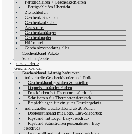
Fertigschleifen + Geschenkschleifen
Fertigschleifen Übersicht
Ziehschleifen
Geschenk-Säckchen
Geschenkaufkleber
Accessoires
Geschenkanhänger
Geschenkpapier
Hilfsmittel
Geschenkverpackung alles
Geschenkband-Pakete
Sonderangebote
personalisierte
Geschenkbänder
Geschenkband 1-farbig bedrucken
individuelle Geschenkbänder ab 1 Rolle
Geschenkband gestalten & bestellen
Doppelsatinbänder Farben
Druckfarben bei Thermotransferdruck
Schriftarten für Thermotransferdruck
Empfehlungen für ein gutes Druckergebnis
individuelles Geschenkband ab 20 Rollen
Doppelsatinband mit Logo, Easy-Siebdruck
Ripsband mit Logo, Easy-Siebdruck
Ripsband Satinstreifen personalisiert, Easy-
Siebdruck
Baumwollband mit Logo, Easy-Siebdruck