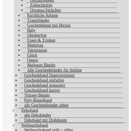
Hochzeitsdeko
Ziehschleifen
Organza-Säckchen
Kirchliche Anlässe
Trauerbänder
Geschenkband mit Herzen
Baby
Oktoberfest
Essen & Trinken
Muttertag
Valentinstag
Glück
Ostern
Maibaum Bänder
Alle Geschenkbänder für Anlässe
Geschenkband Dauersortiment
Geschenkband einfarbig
Geschenkband gemustert
Geschenkband kariert
Vintage-Bänder
Poly-Ringelband
alle Geschenkbänder sehen
Dekoband
alle Dekobänder
Dekoband mit Drahtkante
Weihnachtsband
Weihnachtsband gold + silber