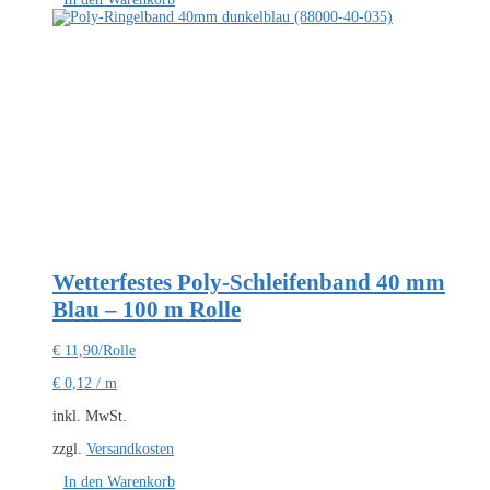
Wetterfestes Poly-Schleifenband 40 mm
Blau – 100 m Rolle
€
11,90
/Rolle
€
0,12
/
m
inkl. MwSt.
zzgl.
Versandkosten
In den Warenkorb