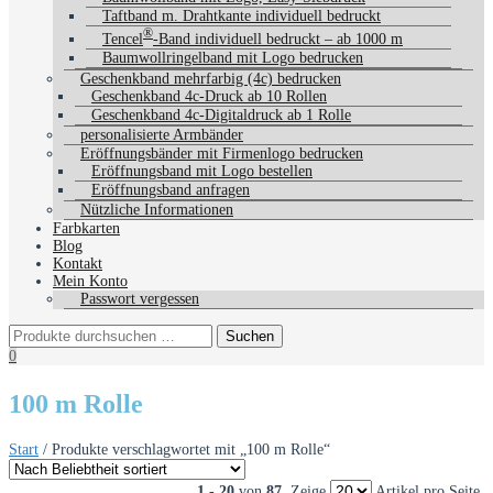
Taftband m. Drahtkante individuell bedruckt
®
Tencel
-Band individuell bedruckt – ab 1000 m
Baumwollringelband mit Logo bedrucken
Geschenkband mehrfarbig (4c) bedrucken
Geschenkband 4c-Druck ab 10 Rollen
Geschenkband 4c-Digitaldruck ab 1 Rolle
personalisierte Armbänder
Eröffnungsbänder mit Firmenlogo bedrucken
Eröffnungsband mit Logo bestellen
Eröffnungsband anfragen
Nützliche Informationen
Farbkarten
Blog
Kontakt
Mein Konto
Passwort vergessen
0
100 m Rolle
Start
/ Produkte verschlagwortet mit „100 m Rolle“
1 - 20
von
87
. Zeige
Artikel pro Seite.