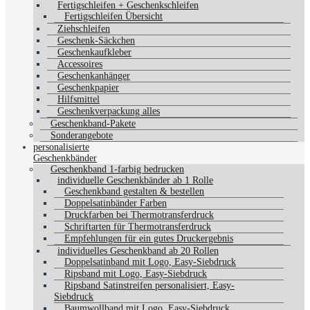
Fertigschleifen + Geschenkschleifen
Fertigschleifen Übersicht
Ziehschleifen
Geschenk-Säckchen
Geschenkaufkleber
Accessoires
Geschenkanhänger
Geschenkpapier
Hilfsmittel
Geschenkverpackung alles
Geschenkband-Pakete
Sonderangebote
personalisierte
Geschenkbänder
Geschenkband 1-farbig bedrucken
individuelle Geschenkbänder ab 1 Rolle
Geschenkband gestalten & bestellen
Doppelsatinbänder Farben
Druckfarben bei Thermotransferdruck
Schriftarten für Thermotransferdruck
Empfehlungen für ein gutes Druckergebnis
individuelles Geschenkband ab 20 Rollen
Doppelsatinband mit Logo, Easy-Siebdruck
Ripsband mit Logo, Easy-Siebdruck
Ripsband Satinstreifen personalisiert, Easy-
Siebdruck
Baumwollband mit Logo, Easy-Siebdruck