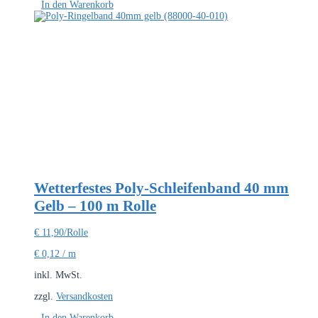
In den Warenkorb
Wetterfestes Poly-Schleifenband 40 mm
Gelb – 100 m Rolle
€
11,90
/Rolle
€
0,12
/
m
inkl. MwSt.
zzgl.
Versandkosten
In den Warenkorb