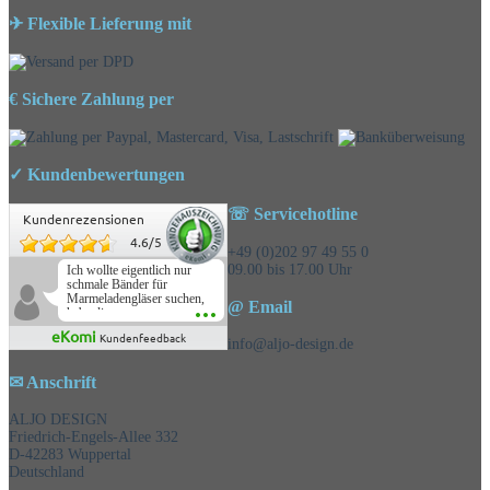
✈ Flexible Lieferung mit
€ Sichere Zahlung per
✓ Kundenbewertungen
☏ Servicehotline
Kundenrezensionen
4.6
/
5
+49 (0)202 97 49 55 0
09.00 bis 17.00 Uhr
Ich wollte eigentlich nur
schmale Bänder für
Marmeladengläser suchen,
@ Email
habe die
Überraschungsbänder
eKomi
Kundenfeedback
mitbestellt und war positiv
info@aljo-design.de
überrascht, schöne
Auswahl!
✉ Anschrift
ALJO DESIGN
Friedrich-Engels-Allee 332
D-42283 Wuppertal
Deutschland