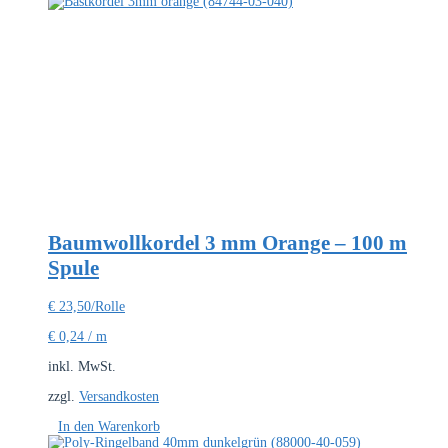
Baumwollkordel 3 mm Orange – 100 m
Spule
€
23,50
/Rolle
€
0,24
/
m
inkl. MwSt.
zzgl.
Versandkosten
In den Warenkorb