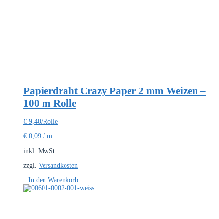
Papierdraht Crazy Paper 2 mm Weizen –
100 m Rolle
€
9,40
/Rolle
€
0,09
/
m
inkl. MwSt.
zzgl.
Versandkosten
In den Warenkorb