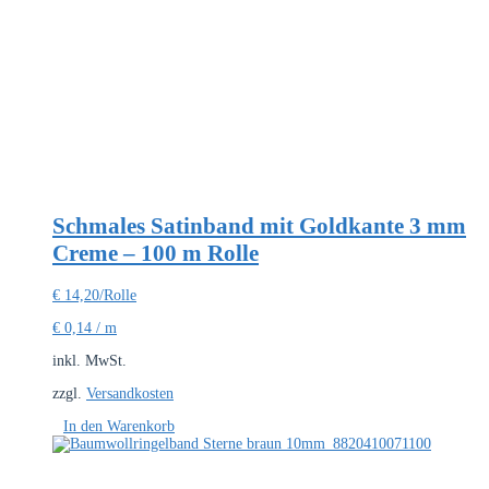
Schmales Satinband mit Goldkante 3 mm
Creme – 100 m Rolle
€
14,20
/Rolle
€
0,14
/
m
inkl. MwSt.
zzgl.
Versandkosten
In den Warenkorb