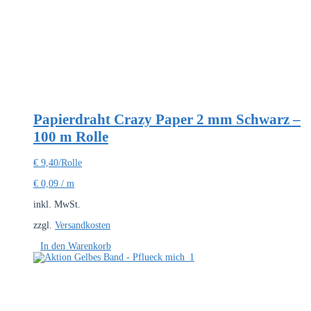
Papierdraht Crazy Paper 2 mm Schwarz –
100 m Rolle
€
9,40
/Rolle
€
0,09
/
m
inkl. MwSt.
zzgl.
Versandkosten
In den Warenkorb