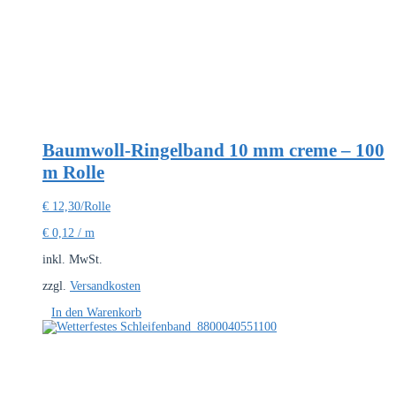
Baumwoll-Ringelband 10 mm creme – 100
m Rolle
€
12,30
/Rolle
€
0,12
/
m
inkl. MwSt.
zzgl.
Versandkosten
In den Warenkorb