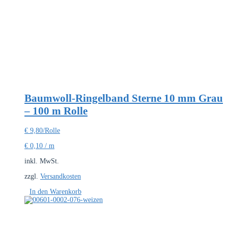
Baumwoll-Ringelband Sterne 10 mm Grau
– 100 m Rolle
€
9,80
/Rolle
€
0,10
/
m
inkl. MwSt.
zzgl.
Versandkosten
In den Warenkorb