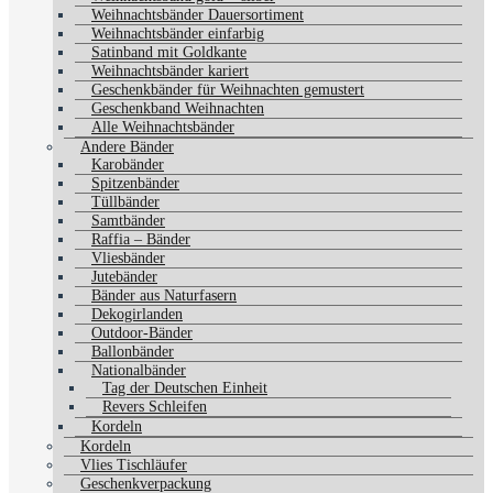
Weihnachtsbänder Dauersortiment
Weihnachtsbänder einfarbig
Satinband mit Goldkante
Weihnachtsbänder kariert
Geschenkbänder für Weihnachten gemustert
Geschenkband Weihnachten
Alle Weihnachtsbänder
Andere Bänder
Karobänder
Spitzenbänder
Tüllbänder
Samtbänder
Raffia – Bänder
Vliesbänder
Jutebänder
Bänder aus Naturfasern
Dekogirlanden
Outdoor-Bänder
Ballonbänder
Nationalbänder
Tag der Deutschen Einheit
Revers Schleifen
Kordeln
Kordeln
Vlies Tischläufer
Geschenkverpackung