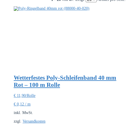
Wetterfestes Poly-Schleifenband 40 mm
Rot – 100 m Rolle
€
11,90
/Rolle
€
0,12
/
m
inkl. MwSt.
zzgl.
Versandkosten