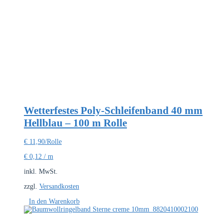
Wetterfestes Poly-Schleifenband 40 mm
Hellblau – 100 m Rolle
€
11,90
/Rolle
€
0,12
/
m
inkl. MwSt.
zzgl.
Versandkosten
In den Warenkorb