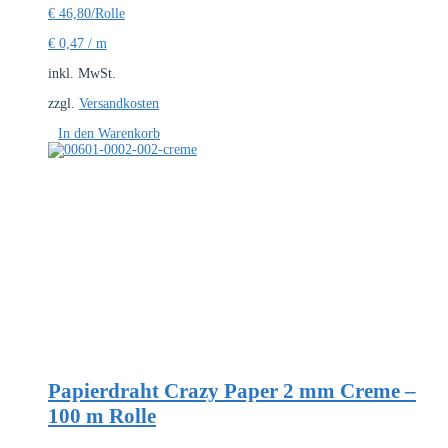
€
46,80
/Rolle
€
0,47
/
m
inkl. MwSt.
zzgl.
Versandkosten
In den Warenkorb
Papierdraht Crazy Paper 2 mm Creme –
100 m Rolle