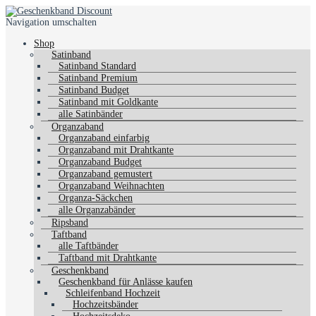
Navigation umschalten
Shop
Satinband
Satinband Standard
Satinband Premium
Satinband Budget
Satinband mit Goldkante
alle Satinbänder
Organzaband
Organzaband einfarbig
Organzaband mit Drahtkante
Organzaband Budget
Organzaband gemustert
Organzaband Weihnachten
Organza-Säckchen
alle Organzabänder
Ripsband
Taftband
alle Taftbänder
Taftband mit Drahtkante
Geschenkband
Geschenkband für Anlässe kaufen
Schleifenband Hochzeit
Hochzeitsbänder