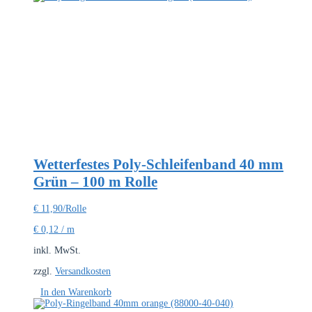
Wetterfestes Poly-Schleifenband 40 mm
Grün – 100 m Rolle
€
11,90
/Rolle
€
0,12
/
m
inkl. MwSt.
zzgl.
Versandkosten
In den Warenkorb