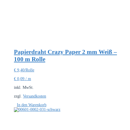
Papierdraht Crazy Paper 2 mm Weiß –
100 m Rolle
€
9,40
/Rolle
€
0,09
/
m
inkl. MwSt.
zzgl.
Versandkosten
In den Warenkorb