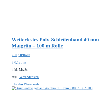
Wetterfestes Poly-Schleifenband 40 mm
Maigrün – 100 m Rolle
€
11,90
/Rolle
€
0,12
/
m
inkl. MwSt.
zzgl.
Versandkosten
In den Warenkorb