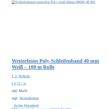
Wetterfestes Poly-Schleifenband 40 mm
Weiß – 100 m Rolle
€
11,90
/Rolle
€
0,12
/
m
inkl. MwSt.
zzgl.
Versandkosten
In den Warenkorb