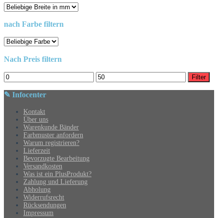
nach Farbe filtern
Nach Preis filtern
Min.
Max.
Filter
Preis
Preis
✎ Infocenter
Kontakt
Über uns
Warenkunde Bänder
Farbmuster anfordern
Warum registrieren?
Lieferzeit
Bevorzugte Bearbeitung
Versandkosten
Was ist ein PlusProdukt?
Zahlung und Lieferung
Abholung
Widerrufsrecht
Rücksendungen
Impressum