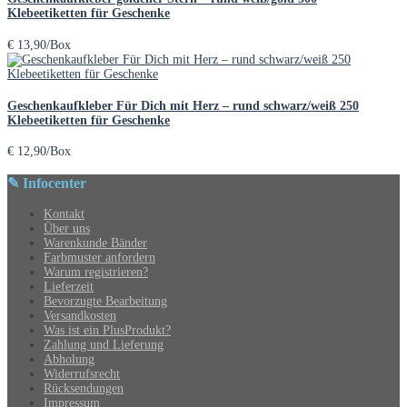
Klebeetiketten für Geschenke
€
13,90
/Box
Geschenkaufkleber Für Dich mit Herz – rund schwarz/weiß 250
Klebeetiketten für Geschenke
€
12,90
/Box
✎ Infocenter
Kontakt
Über uns
Warenkunde Bänder
Farbmuster anfordern
Warum registrieren?
Lieferzeit
Bevorzugte Bearbeitung
Versandkosten
Was ist ein PlusProdukt?
Zahlung und Lieferung
Abholung
Widerrufsrecht
Rücksendungen
Impressum