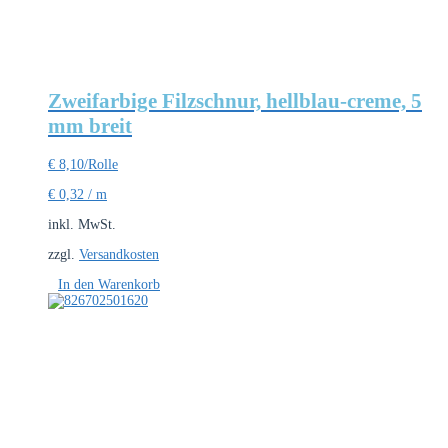
Zweifarbige Filzschnur, hellblau-creme, 5
mm breit
€
8,10
/Rolle
€
0,32
/
m
inkl. MwSt.
zzgl.
Versandkosten
In den Warenkorb