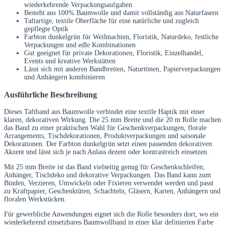
wiederkehrende Verpackungsaufgaben
Besteht aus 100% Baumwolle und damit vollständig aus Naturfasern
Taftartige, textile Oberfläche für eine natürliche und zugleich
gepflegte Optik
Farbton dunkelgrün für Weihnachten, Floristik, Naturdeko, festliche
Verpackungen und edle Kombinationen
Gut geeignet für private Dekorationen, Floristik, Einzelhandel,
Events und kreative Werkstätten
Lässt sich mit anderen Bandbreiten, Naturtönen, Papierverpackungen
und Anhängern kombinieren
Ausführliche Beschreibung
Dieses Taftband aus Baumwolle verbindet eine textile Haptik mit einer
klaren, dekorativen Wirkung. Die 25 mm Breite und die 20 m Rolle machen
das Band zu einer praktischen Wahl für Geschenkverpackungen, florale
Arrangements, Tischdekorationen, Produktverpackungen und saisonale
Dekorationen. Der Farbton dunkelgrün setzt einen passenden dekorativen
Akzent und lässt sich je nach Anlass dezent oder kontrastreich einsetzen.
Mit 25 mm Breite ist das Band vielseitig genug für Geschenkschleifen,
Anhänger, Tischdeko und dekorative Verpackungen. Das Band kann zum
Binden, Verzieren, Umwickeln oder Fixieren verwendet werden und passt
zu Kraftpapier, Geschenktüten, Schachteln, Gläsern, Karten, Anhängern und
floralen Werkstücken.
Für gewerbliche Anwendungen eignet sich die Rolle besonders dort, wo ein
wiederkehrend einsetzbares Baumwollband in einer klar definierten Farbe