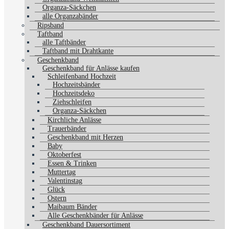
Organza-Säckchen
alle Organzabänder
Ripsband
Taftband
alle Taftbänder
Taftband mit Drahtkante
Geschenkband
Geschenkband für Anlässe kaufen
Schleifenband Hochzeit
Hochzeitsbänder
Hochzeitsdeko
Ziehschleifen
Organza-Säckchen
Kirchliche Anlässe
Trauerbänder
Geschenkband mit Herzen
Baby
Oktoberfest
Essen & Trinken
Muttertag
Valentinstag
Glück
Ostern
Maibaum Bänder
Alle Geschenkbänder für Anlässe
Geschenkband Dauersortiment