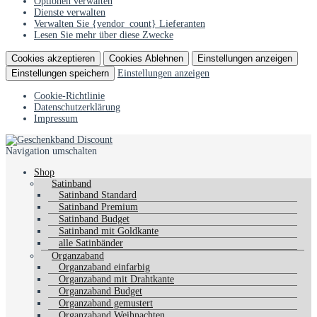
Optionen verwalten
Dienste verwalten
Verwalten Sie {vendor_count} Lieferanten
Lesen Sie mehr über diese Zwecke
Cookies akzeptieren
Cookies Ablehnen
Einstellungen anzeigen
Einstellungen speichern
Einstellungen anzeigen
Cookie-Richtlinie
Datenschutzerklärung
Impressum
Navigation umschalten
Shop
Satinband
Satinband Standard
Satinband Premium
Satinband Budget
Satinband mit Goldkante
alle Satinbänder
Organzaband
Organzaband einfarbig
Organzaband mit Drahtkante
Organzaband Budget
Organzaband gemustert
Organzaband Weihnachten