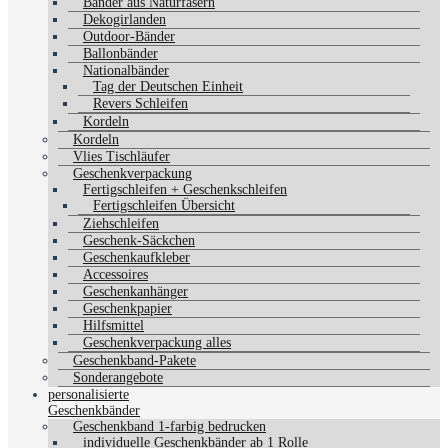
Bänder aus Naturfasern
Dekogirlanden
Outdoor-Bänder
Ballonbänder
Nationalbänder
Tag der Deutschen Einheit
Revers Schleifen
Kordeln
Kordeln
Vlies Tischläufer
Geschenkverpackung
Fertigschleifen + Geschenkschleifen
Fertigschleifen Übersicht
Ziehschleifen
Geschenk-Säckchen
Geschenkaufkleber
Accessoires
Geschenkanhänger
Geschenkpapier
Hilfsmittel
Geschenkverpackung alles
Geschenkband-Pakete
Sonderangebote
personalisierte
Geschenkbänder
Geschenkband 1-farbig bedrucken
individuelle Geschenkbänder ab 1 Rolle