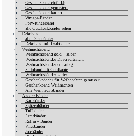
Geschenkband einfarbig
Geschenkband gemustert
Geschenkband kariert
Vintage-Bänder
Poly-Ringelband
alle Geschenkbänder sehen
Dekoband
alle Dekobänder
Dekoband mit Drahtkante
Weihnachtsband
Weihnachtsband gold + silber
Weihnachtsbänder Dauersortiment
Weihnachtsbänder einfarbig
Satinband mit Goldkante
Weihnachtsbänder kariert
Geschenkbänder für Weihnachten gemustert
Geschenkband Weihnachten
Alle Weihnachtsbänder
Andere Bänder
Karobänder
Spitzenbänder
Tüllbänder
Samtbänder
Raffia – Bänder
Vliesbänder
Jutebänder