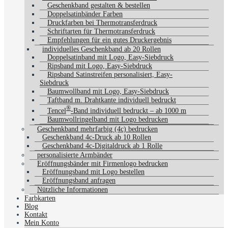
Geschenkband gestalten & bestellen
Doppelsatinbänder Farben
Druckfarben bei Thermotransferdruck
Schriftarten für Thermotransferdruck
Empfehlungen für ein gutes Druckergebnis
individuelles Geschenkband ab 20 Rollen
Doppelsatinband mit Logo, Easy-Siebdruck
Ripsband mit Logo, Easy-Siebdruck
Ripsband Satinstreifen personalisiert, Easy-
Siebdruck
Baumwollband mit Logo, Easy-Siebdruck
Taftband m. Drahtkante individuell bedruckt
®
Tencel
-Band individuell bedruckt – ab 1000 m
Baumwollringelband mit Logo bedrucken
Geschenkband mehrfarbig (4c) bedrucken
Geschenkband 4c-Druck ab 10 Rollen
Geschenkband 4c-Digitaldruck ab 1 Rolle
personalisierte Armbänder
Eröffnungsbänder mit Firmenlogo bedrucken
Eröffnungsband mit Logo bestellen
Eröffnungsband anfragen
Nützliche Informationen
Farbkarten
Blog
Kontakt
Mein Konto