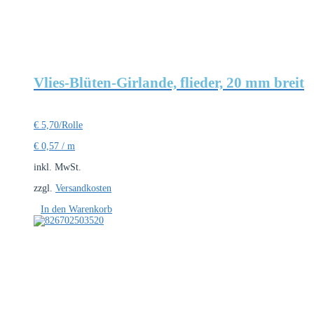
Vlies-Blüten-Girlande, flieder, 20 mm breit
€
5,70
/Rolle
€
0,57
/
m
inkl. MwSt.
zzgl.
Versandkosten
In den Warenkorb