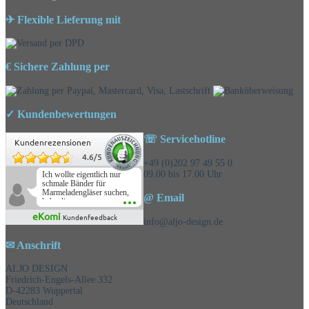
✈ Flexible Lieferung mit
€ Sichere Zahlung per
✓ Kundenbewertungen
☏ Servicehotline
Kundenrezensionen
4.6
/
5
+49 (0)202 97 49 55 0
09.00 bis 17.00 Uhr
Ich wollte eigentlich nur
schmale Bänder für
Marmeladengläser suchen,
@ Email
habe die
Überraschungsbänder
eKomi
Kundenfeedback
mitbestellt und war positiv
info@aljo-design.de
überrascht, schöne
Auswahl!
✉ Anschrift
ALJO DESIGN
Friedrich-Engels-Allee 332
D-42283 Wuppertal
Deutschland