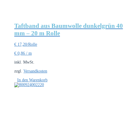
Taftband aus Baumwolle dunkelgrün 40
mm – 20 m Rolle
€
17,20
/Rolle
€
0,86
/
m
inkl. MwSt.
zzgl.
Versandkosten
In den Warenkorb