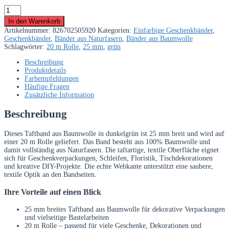
Taftband
aus
In den Warenkorb
Baumwolle
Artikelnummer:
826702505920
Kategorien:
Einfarbige Geschenkbänder
,
dunkelgrün
Geschenkbänder
,
Bänder aus Naturfasern
,
Bänder aus Baumwolle
25
Schlagwörter:
20 m Rolle
,
25 mm
,
grün
mm
–
Beschreibung
20
Produktdetails
m
Farbempfehlungen
Rolle
Häufige Fragen
Menge
Zusätzliche Information
Beschreibung
Dieses Taftband aus Baumwolle in dunkelgrün ist 25 mm breit und wird auf
einer 20 m Rolle geliefert. Das Band besteht aus 100% Baumwolle und
damit vollständig aus Naturfasern. Die taftartige, textile Oberfläche eignet
sich für Geschenkverpackungen, Schleifen, Floristik, Tischdekorationen
und kreative DIY-Projekte. Die echte Webkante unterstützt eine saubere,
textile Optik an den Bandseiten.
Ihre Vorteile auf einen Blick
25 mm breites Taftband aus Baumwolle für dekorative Verpackungen
und vielseitige Bastelarbeiten
20 m Rolle – passend für viele Geschenke, Dekorationen und