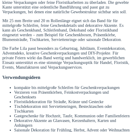
kleine Verpackungen oder feine Floristikarbeiten zu überladen. Die gewebte
Kante unterstützt eine ordentliche Bandführung und passt gut zu
Verpackungen, bei denen eine natürliche Gewebestruktur sichtbar sein soll.
Mit 25 mm Breite und 20 m Rollenlänge eignet sich das Band für für
mittelgroße Schleifen, feine Geschenkdetails und dekorative Akzente. Es
kann als Geschenkband, Schleifenband, Dekoband oder Floristikband
eingesetzt werden – zum Beispiel für Geschenkboxen, Präsentkörbe,
Blumensträuße, Tischkarten, Serviettenringe oder saisonale Dekoration.
Die Farbe Lila passt besonders zu Geburtstag, Jubiläum, Eventdekoration,
Adventsdeko, kreative Geschenkverpackungen und DIY-Projekte. Für
private Feiern wirkt das Band wertig und handwerklich, im gewerblichen
Einsatz unterstützt es eine stimmige Verpackungsoptik für Handel, Floristik,
Events, Manufakturen und Verpackungsservices.
Verwendungsideen
kompakte bis mittelgroße Schleifen für Geschenkverpackungen
Verzieren von Präsentkörben, Feinkostverpackungen und
Geschenksets
Floristikdekoration für Sträuße, Kränze und Gestecke
Tischdekoration mit Serviettenringen, Bestecktaschen oder
Tischkarten
Gastgeschenke für Hochzeit, Taufe, Kommunion oder Familienfeiern
Dekorative Akzente an Glasvasen, Kerzenhaltern, Karten und
Anhängern
Saisonale Dekoration für Frühling, Herbst, Advent oder Weihnachten