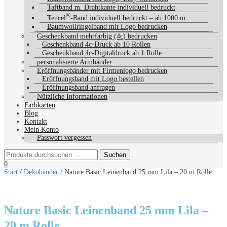
Taftband m. Drahtkante individuell bedruckt
®
Tencel
-Band individuell bedruckt – ab 1000 m
Baumwollringelband mit Logo bedrucken
Geschenkband mehrfarbig (4c) bedrucken
Geschenkband 4c-Druck ab 10 Rollen
Geschenkband 4c-Digitaldruck ab 1 Rolle
personalisierte Armbänder
Eröffnungsbänder mit Firmenlogo bedrucken
Eröffnungsband mit Logo bestellen
Eröffnungsband anfragen
Nützliche Informationen
Farbkarten
Blog
Kontakt
Mein Konto
Passwort vergessen
0
Start
/
Dekobänder
/ Nature Basic Leinenband 25 mm Lila – 20 m Rolle
Nature Basic Leinenband 25 mm Lila –
20 m Rolle