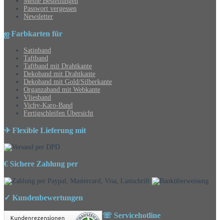
Meine Bestellungen
Passwort vergessen
Newsletter
ஐ Farbkarten für
Satinband
Taftband
Taftband mit Drahtkante
Dekoband mit Drahtkante
Dekoband mit Gold/Silberkante
Organzaband mit Webkante
Vliesband
Vichy-Karo-Band
Fertigschleifen Übersicht
✈ Flexible Lieferung mit
€ Sichere Zahlung per
✓ Kundenbewertungen
☏ Servicehotline
Kundenrezensionen