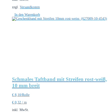
zzgl.
Versandkosten
In den Warenkorb
Schmales Taftband mit Streifen rost-weiß,
10 mm breit
€
8,10
/Rolle
€
0,32
/
m
inkl. MwSt.