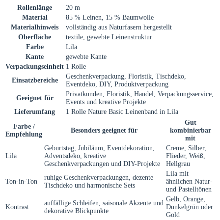
Rollenlänge
20 m
Material
85 % Leinen, 15 % Baumwolle
Materialhinweis
vollständig aus Naturfasern hergestellt
Oberfläche
textile, gewebte Leinenstruktur
Farbe
Lila
Kante
gewebte Kante
Verpackungseinheit
1 Rolle
Geschenkverpackung, Floristik, Tischdeko,
Einsatzbereiche
Eventdeko, DIY, Produktverpackung
Privatkunden, Floristik, Handel, Verpackungsservice,
Geeignet für
Events und kreative Projekte
Lieferumfang
1 Rolle Nature Basic Leinenband in Lila
Gut
Farbe /
Besonders geeignet für
kombinierbar
Empfehlung
mit
Geburtstag, Jubiläum, Eventdekoration,
Creme, Silber,
Lila
Adventsdeko, kreative
Flieder, Weiß,
Geschenkverpackungen und DIY-Projekte
Hellgrau
Lila mit
ruhige Geschenkverpackungen, dezente
Ton-in-Ton
ähnlichen Natur-
Tischdeko und harmonische Sets
und Pastelltönen
Gelb, Orange,
auffällige Schleifen, saisonale Akzente und
Kontrast
Dunkelgrün oder
dekorative Blickpunkte
Gold