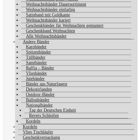
Weihnachtsbänder Dauersortiment
Weihnachtsbänder einfarbig
Satinband mit Goldkante
Weihnachtsbänder kariert
Geschenkbänder für Weihnachten gemustert
Geschenkband Weihnachten
Alle Weihnachtsbänder
Andere Bänder
Karobänder
Spitzenbänder
Tüllbänder
Samtbänder
Raffia – Bänder
Vliesbänder
Jutebänder
Bänder aus Naturfasern
Dekogirlanden
Outdoor-Bänder
Ballonbänder
Nationalbänder
Tag der Deutschen Einheit
Revers Schleifen
Kordeln
Kordeln
Vlies Tischläufer
Geschenkverpackung