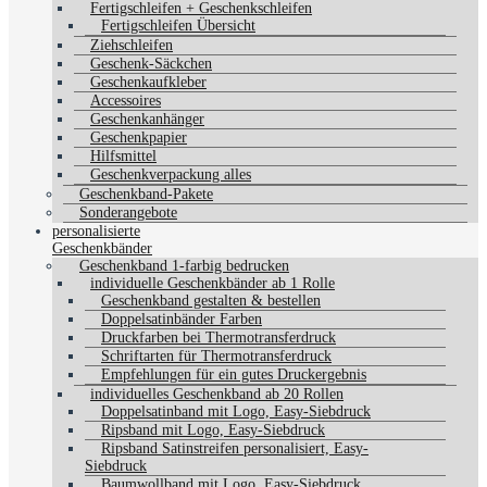
Fertigschleifen + Geschenkschleifen
Fertigschleifen Übersicht
Ziehschleifen
Geschenk-Säckchen
Geschenkaufkleber
Accessoires
Geschenkanhänger
Geschenkpapier
Hilfsmittel
Geschenkverpackung alles
Geschenkband-Pakete
Sonderangebote
personalisierte
Geschenkbänder
Geschenkband 1-farbig bedrucken
individuelle Geschenkbänder ab 1 Rolle
Geschenkband gestalten & bestellen
Doppelsatinbänder Farben
Druckfarben bei Thermotransferdruck
Schriftarten für Thermotransferdruck
Empfehlungen für ein gutes Druckergebnis
individuelles Geschenkband ab 20 Rollen
Doppelsatinband mit Logo, Easy-Siebdruck
Ripsband mit Logo, Easy-Siebdruck
Ripsband Satinstreifen personalisiert, Easy-
Siebdruck
Baumwollband mit Logo, Easy-Siebdruck