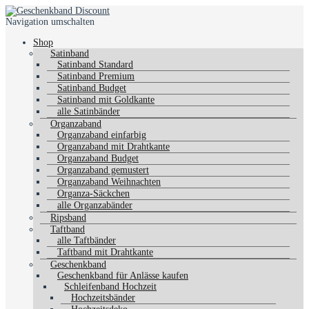
Navigation umschalten
Shop
Satinband
Satinband Standard
Satinband Premium
Satinband Budget
Satinband mit Goldkante
alle Satinbänder
Organzaband
Organzaband einfarbig
Organzaband mit Drahtkante
Organzaband Budget
Organzaband gemustert
Organzaband Weihnachten
Organza-Säckchen
alle Organzabänder
Ripsband
Taftband
alle Taftbänder
Taftband mit Drahtkante
Geschenkband
Geschenkband für Anlässe kaufen
Schleifenband Hochzeit
Hochzeitsbänder