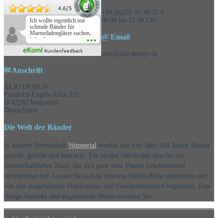
4.6
/
5
+49 (0)202 97 49 55 0
09.00 bis 17.00 Uhr
Ich wollte eigentlich nur
schmale Bänder für
Marmeladengläser suchen,
@ Email
habe die
Überraschungsbänder
eKomi
Kundenfeedback
mitbestellt und war positiv
info@aljo-design.de
überrascht, schöne
Auswahl!
✉ Anschrift
ALJO DESIGN
Friedrich-Engels-Allee 332
D-42283 Wuppertal
Deutschland
Die Welt der Bänder
In unserer Heimatstadt
Wuppertal
werden seit weit über 100 Jahren Bänder
gewebt, gefärbt und bedruckt. Ein idealer Nährboden also für ein
leidenschaftliches Team, das sich ganz dem Thema
Geschenkband
verschrieben hat. Lassen Sie sich in unserem Online-Shop inspirieren und
von den ausgefallenen Dekorations- und Geschenkbändern begeistern. Eine
riesige Auswahl und unglaubliche Preise erwarten Sie.