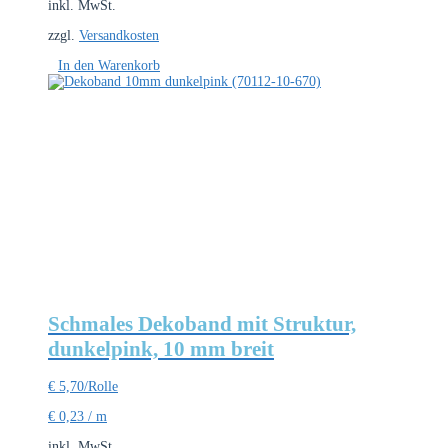
inkl. MwSt.
zzgl.
Versandkosten
In den Warenkorb
Schmales Dekoband mit Struktur,
dunkelpink, 10 mm breit
€
5,70
/Rolle
€
0,23
/
m
inkl. MwSt.