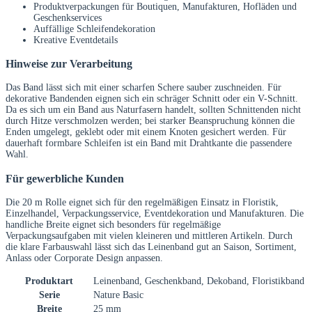
Produktverpackungen für Boutiquen, Manufakturen, Hofläden und
Geschenkservices
Auffällige Schleifendekoration
Kreative Eventdetails
Hinweise zur Verarbeitung
Das Band lässt sich mit einer scharfen Schere sauber zuschneiden. Für
dekorative Bandenden eignen sich ein schräger Schnitt oder ein V-Schnitt.
Da es sich um ein Band aus Naturfasern handelt, sollten Schnittenden nicht
durch Hitze verschmolzen werden; bei starker Beanspruchung können die
Enden umgelegt, geklebt oder mit einem Knoten gesichert werden. Für
dauerhaft formbare Schleifen ist ein Band mit Drahtkante die passendere
Wahl.
Für gewerbliche Kunden
Die 20 m Rolle eignet sich für den regelmäßigen Einsatz in Floristik,
Einzelhandel, Verpackungsservice, Eventdekoration und Manufakturen. Die
handliche Breite eignet sich besonders für regelmäßige
Verpackungsaufgaben mit vielen kleineren und mittleren Artikeln. Durch
die klare Farbauswahl lässt sich das Leinenband gut an Saison, Sortiment,
Anlass oder Corporate Design anpassen.
Produktart
Leinenband, Geschenkband, Dekoband, Floristikband
Serie
Nature Basic
Breite
25 mm