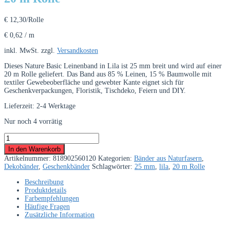
€
12,30
/Rolle
€
0,62
/
m
inkl. MwSt.
zzgl.
Versandkosten
Dieses Nature Basic Leinenband in Lila ist 25 mm breit und wird auf einer
20 m Rolle geliefert. Das Band aus 85 % Leinen, 15 % Baumwolle mit
textiler Gewebeoberfläche und gewebter Kante eignet sich für
Geschenkverpackungen, Floristik, Tischdeko, Feiern und DIY.
Lieferzeit:
2-4 Werktage
Nur noch 4 vorrätig
Nature
Basic
In den Warenkorb
Leinenband
Artikelnummer:
818902560120
Kategorien:
Bänder aus Naturfasern
,
25
Dekobänder
,
Geschenkbänder
Schlagwörter:
25 mm
,
lila
,
20 m Rolle
mm
Lila
Beschreibung
–
Produktdetails
20
Farbempfehlungen
m
Häufige Fragen
Rolle
Zusätzliche Information
Menge