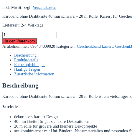
inkl. MwSt.
zzgl.
Versandkosten
Karoband ohne Drahtkante 40 mm schwarz – 20 m Rolle. Kariert für Geschenk
Lieferzeit:
2-4 Werktage
Karoband
ohne
In den Warenkorb
Drahtkante
Artikelnummer:
896484009020
Kategorien:
Geschenkband kariert
,
Geschenk
40
mm
Beschreibung
schwarz
Produktdetails
–
Farbempfehlungen
20
Häufige Fragen
m
Zusätzliche Information
Rolle
Menge
Beschreibung
Karoband ohne Drahtkante 40 mm schwarz – 20 m Rolle ist ein vielseitiges k
Vorteile
dekoratives kariert Design
40 mm Breite für gut sichtbare Dekorationen
20 m rolle für größere und kleinere Dekoprojekte
gut kombinierbar mit Uni-Bändern, Naturmaterialien und passenden St