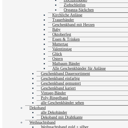
Hochzeitsdeko
Ziehschleifen
Organza-Säckchen
Kirchliche Anlässe
Trauerbänder
Geschenkband mit Herzen
Baby
Oktoberfest
Essen & Trinken
Muttertag
Valentinstag
Glück
Ostern
Maibaum Bänder
Alle Geschenkbänder für Anlässe
Geschenkband Dauersortiment
Geschenkband einfarbig
Geschenkband gemustert
Geschenkband kariert
Vintage-Bänder
Poly-Ringelband
alle Geschenkbänder sehen
Dekoband
alle Dekobänder
Dekoband mit Drahtkante
Weihnachtsband
Weihnachtsband gold + silber