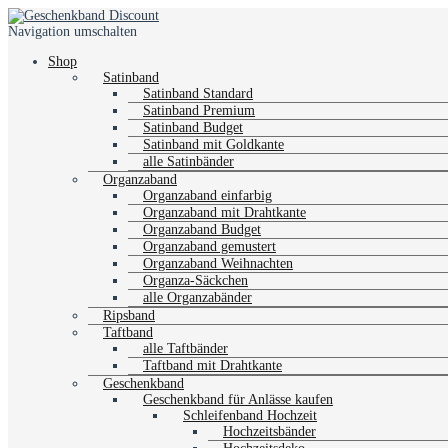
Navigation umschalten
Shop
Satinband
Satinband Standard
Satinband Premium
Satinband Budget
Satinband mit Goldkante
alle Satinbänder
Organzaband
Organzaband einfarbig
Organzaband mit Drahtkante
Organzaband Budget
Organzaband gemustert
Organzaband Weihnachten
Organza-Säckchen
alle Organzabänder
Ripsband
Taftband
alle Taftbänder
Taftband mit Drahtkante
Geschenkband
Geschenkband für Anlässe kaufen
Schleifenband Hochzeit
Hochzeitsbänder