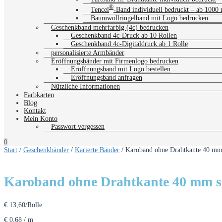
®
Tencel
-Band individuell bedruckt – ab 1000
Baumwollringelband mit Logo bedrucken
Geschenkband mehrfarbig (4c) bedrucken
Geschenkband 4c-Druck ab 10 Rollen
Geschenkband 4c-Digitaldruck ab 1 Rolle
personalisierte Armbänder
Eröffnungsbänder mit Firmenlogo bedrucken
Eröffnungsband mit Logo bestellen
Eröffnungsband anfragen
Nützliche Informationen
Farbkarten
Blog
Kontakt
Mein Konto
Passwort vergessen
0
Start
/
Geschenkbänder
/
Karierte Bänder
/ Karoband ohne Drahtkante 40 mm
Karoband ohne Drahtkante 40 mm sc
€
13,60
/Rolle
€
0,68
/
m