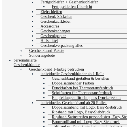
Fertigschleifen + Geschenkschleifen
Fertigschleifen Übersicht
Ziehschleifen
Geschenk-Säckchen
Geschenkaufkleber
Accessoires
Geschenkanhänger
Geschenkpapier
Hilfsmittel
Geschenkverpackung alles
Geschenkband-Pakete
Sonderangebote
personalisierte
Geschenkbänder
Geschenkband 1-farbig bedrucken
individuelle Geschenkbänder ab 1 Rolle
Geschenkband gestalten & bestellen
Doppelsatinbänder Farben
Druckfarben bei Thermotransferdruck
Schriftarten für Thermotransferdruck
Empfehlungen für ein gutes Druckergebnis
individuelles Geschenkband ab 20 Rollen
Doppelsatinband mit Logo, Easy-Siebdruck
Ripsband mit Logo, Easy-Siebdruck
Ripsband Satinstreifen personalisiert, Easy-Si
Baumwollband mit Logo, Easy-Siebdruck
Taftband m. Drahtkante individuell bedruckt