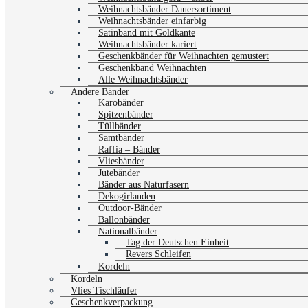
Weihnachtsbänder Dauersortiment
Weihnachtsbänder einfarbig
Satinband mit Goldkante
Weihnachtsbänder kariert
Geschenkbänder für Weihnachten gemustert
Geschenkband Weihnachten
Alle Weihnachtsbänder
Andere Bänder
Karobänder
Spitzenbänder
Tüllbänder
Samtbänder
Raffia – Bänder
Vliesbänder
Jutebänder
Bänder aus Naturfasern
Dekogirlanden
Outdoor-Bänder
Ballonbänder
Nationalbänder
Tag der Deutschen Einheit
Revers Schleifen
Kordeln
Kordeln
Vlies Tischläufer
Geschenkverpackung