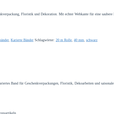
verpackung, Floristik und Dekoration. Mit echter Webkante für eine saubere
bänder
,
Karierte Bänder
Schlagwörter:
20 m Rolle
,
40 mm
,
schwarz
ariertes Band für Geschenkverpackungen, Floristik, Dekoarbeiten und saisonal
reuartikeln