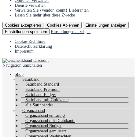
Optionen verwalten
Dienste verwalten
Verwalten Sie {vendor_count} Lieferanten
Lesen Sie mehr über diese Zwecke
Cookies akzeptieren
Cookies Ablehnen
Einstellungen anzeigen
Einstellungen speichern
Einstellungen anzeigen
Cookie-Richtlinie
Datenschutzerklärung
Impressum
Navigation umschalten
Shop
Satinband
Satinband Standard
Satinband Premium
Satinband Budget
Satinband mit Goldkante
alle Satinbänder
Organzaband
Organzaband einfarbig
Organzaband mit Drahtkante
Organzaband Budget
Organzaband gemustert
Organzaband Weihnachten