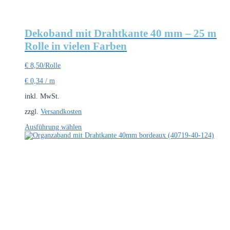
Dekoband mit Drahtkante 40 mm – 25 m
Rolle in vielen Farben
€
8,50
/Rolle
€
0,34
/
m
inkl. MwSt.
zzgl.
Versandkosten
Dieses
Ausführung wählen
Produkt
weist
mehrere
Varianten
auf.
Die
Optionen
können
auf
der
Produktseite
gewählt