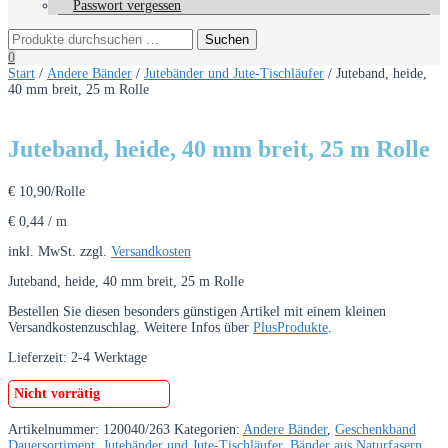
Passwort vergessen
0
Start
/
Andere Bänder
/
Jutebänder und Jute-Tischläufer
/ Juteband, heide,
40 mm breit, 25 m Rolle
Juteband, heide, 40 mm breit, 25 m Rolle
€
10,90
/Rolle
€
0,44
/
m
inkl. MwSt.
zzgl.
Versandkosten
Juteband, heide, 40 mm breit, 25 m Rolle
Bestellen Sie diesen besonders günstigen Artikel mit einem kleinen
Versandkostenzuschlag. Weitere Infos über
PlusProdukte
.
Lieferzeit:
2-4 Werktage
Nicht vorrätig
Artikelnummer:
120040/263
Kategorien:
Andere Bänder
,
Geschenkband
Dauersortiment
,
Jutebänder und Jute-Tischläufer
,
Bänder aus Naturfasern
,