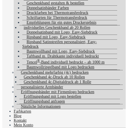
Geschenkband gestalten & bestellen
Doppelsatinbänder Farben
Druckfarben bei Thermotransferdruck
Schriftarten für Thermotransferdruck
Empfehlungen für ein gutes Druckergebnis
individuelles Geschenkband ab 20 Rollen
Doppelsatinband mit Logo, Easy-Siebdruck
Ripsband mit Logo, Easy-Siebdruck
Ripsband Satinstreifen personalisiert, Easy-
Siebdruck
Baumwollband mit Logo, Easy-Siebdruck
Taftband m. Drahtkante individuell bedruckt
®
Tencel
-Band individuell bedruckt – ab 1000 m
Baumwollringelband mit Logo bedrucken
Geschenkband mehrfarbig (4c) bedrucken
Geschenkband 4c-Druck ab 10 Rollen
Geschenkband 4c-Digitaldruck ab 1 Rolle
personalisierte Armbänder
Eröffnungsbänder mit Firmenlogo bedrucken
Eröffnungsband mit Logo bestellen
Eröffnungsband anfragen
Nützliche Informationen
Farbkarten
Blog
Kontakt
Mein Konto