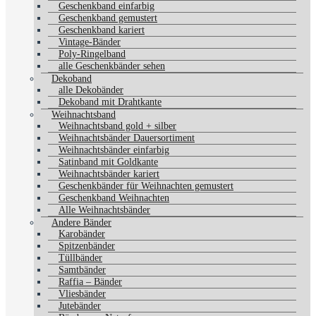
Geschenkband einfarbig
Geschenkband gemustert
Geschenkband kariert
Vintage-Bänder
Poly-Ringelband
alle Geschenkbänder sehen
Dekoband
alle Dekobänder
Dekoband mit Drahtkante
Weihnachtsband
Weihnachtsband gold + silber
Weihnachtsbänder Dauersortiment
Weihnachtsbänder einfarbig
Satinband mit Goldkante
Weihnachtsbänder kariert
Geschenkbänder für Weihnachten gemustert
Geschenkband Weihnachten
Alle Weihnachtsbänder
Andere Bänder
Karobänder
Spitzenbänder
Tüllbänder
Samtbänder
Raffia – Bänder
Vliesbänder
Jutebänder