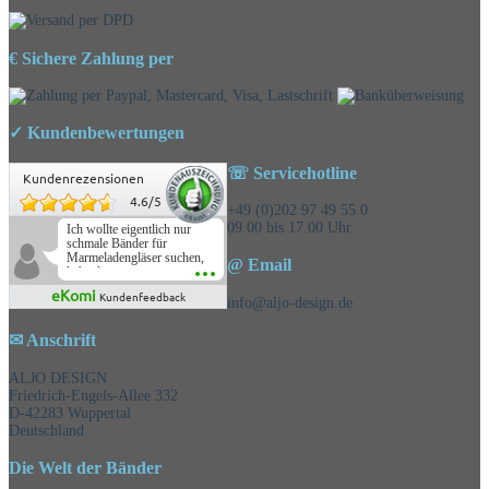
€ Sichere Zahlung per
✓ Kundenbewertungen
☏ Servicehotline
Kundenrezensionen
4.6
/
5
+49 (0)202 97 49 55 0
09.00 bis 17.00 Uhr
Ich wollte eigentlich nur
schmale Bänder für
Marmeladengläser suchen,
@ Email
habe die
Überraschungsbänder
eKomi
Kundenfeedback
mitbestellt und war positiv
info@aljo-design.de
überrascht, schöne
Auswahl!
✉ Anschrift
ALJO DESIGN
Friedrich-Engels-Allee 332
D-42283 Wuppertal
Deutschland
Die Welt der Bänder