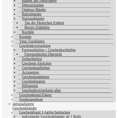
Bänder aus Naturfasern
Dekogirlanden
Outdoor-Bänder
Ballonbänder
Nationalbänder
Tag der Deutschen Einheit
Revers Schleifen
Kordeln
Kordeln
Vlies Tischläufer
Geschenkverpackung
Fertigschleifen + Geschenkschleifen
Fertigschleifen Übersicht
Ziehschleifen
Geschenk-Säckchen
Geschenkaufkleber
Accessoires
Geschenkanhänger
Geschenkpapier
Hilfsmittel
Geschenkverpackung alles
Geschenkband-Pakete
Sonderangebote
personalisierte
Geschenkbänder
Geschenkband 1-farbig bedrucken
individuelle Geschenkbänder ab 1 Rolle