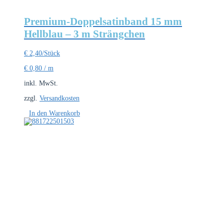
Premium-Doppelsatinband 15 mm
Hellblau – 3 m Strängchen
€
2,40
/Stück
€
0,80
/
m
inkl. MwSt.
zzgl.
Versandkosten
In den Warenkorb