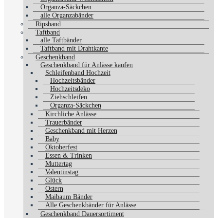
Organza-Säckchen
alle Organzabänder
Ripsband
Taftband
alle Taftbänder
Taftband mit Drahtkante
Geschenkband
Geschenkband für Anlässe kaufen
Schleifenband Hochzeit
Hochzeitsbänder
Hochzeitsdeko
Ziehschleifen
Organza-Säckchen
Kirchliche Anlässe
Trauerbänder
Geschenkband mit Herzen
Baby
Oktoberfest
Essen & Trinken
Muttertag
Valentinstag
Glück
Ostern
Maibaum Bänder
Alle Geschenkbänder für Anlässe
Geschenkband Dauersortiment