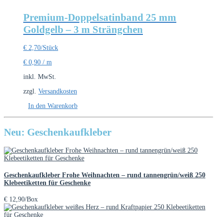
Premium-Doppelsatinband 25 mm
Goldgelb – 3 m Strängchen
€
2,70
/Stück
€
0,90
/
m
inkl. MwSt.
zzgl.
Versandkosten
In den Warenkorb
Neu: Geschenkaufkleber
Geschenkaufkleber Frohe Weihnachten – rund tannengrün/weiß 250
Klebeetiketten für Geschenke
€
12,90
/Box