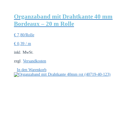
werden
Organzaband mit Drahtkante 40 mm
Bordeaux – 20 m Rolle
€
7,80
/Rolle
€
0,39
/
m
inkl. MwSt.
zzgl.
Versandkosten
In den Warenkorb