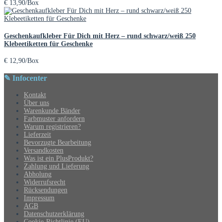
€
13,90
/Box
Geschenkaufkleber Für Dich mit Herz – rund schwarz/weiß 250
Klebeetiketten für Geschenke
€
12,90
/Box
✎ Infocenter
Kontakt
Über uns
Warenkunde Bänder
Farbmuster anfordern
Warum registrieren?
Lieferzeit
Bevorzugte Bearbeitung
Versandkosten
Was ist ein PlusProdukt?
Zahlung und Lieferung
Abholung
Widerrufsrecht
Rücksendungen
Impressum
AGB
Datenschutzerklärung
Cookie-Richtlinie (EU)