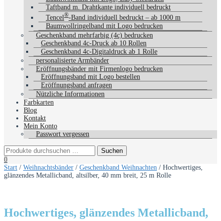
Taftband m. Drahtkante individuell bedruckt
®
Tencel
-Band individuell bedruckt – ab 1000 m
Baumwollringelband mit Logo bedrucken
Geschenkband mehrfarbig (4c) bedrucken
Geschenkband 4c-Druck ab 10 Rollen
Geschenkband 4c-Digitaldruck ab 1 Rolle
personalisierte Armbänder
Eröffnungsbänder mit Firmenlogo bedrucken
Eröffnungsband mit Logo bestellen
Eröffnungsband anfragen
Nützliche Informationen
Farbkarten
Blog
Kontakt
Mein Konto
Passwort vergessen
0
Start
/
Weihnachtsbänder
/
Geschenkband Weihnachten
/ Hochwertiges,
glänzendes Metallicband, altsilber, 40 mm breit, 25 m Rolle
Hochwertiges, glänzendes Metallicband,