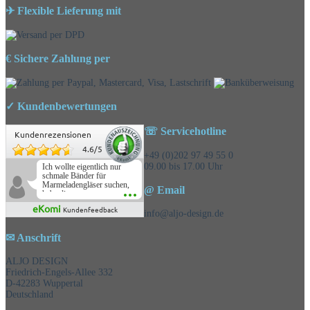
✈ Flexible Lieferung mit
€ Sichere Zahlung per
✓ Kundenbewertungen
☏ Servicehotline
Kundenrezensionen
4.6
/
5
+49 (0)202 97 49 55 0
09.00 bis 17.00 Uhr
Ich wollte eigentlich nur
schmale Bänder für
Marmeladengläser suchen,
@ Email
habe die
Überraschungsbänder
eKomi
Kundenfeedback
mitbestellt und war positiv
info@aljo-design.de
überrascht, schöne
Auswahl!
✉ Anschrift
ALJO DESIGN
Friedrich-Engels-Allee 332
D-42283 Wuppertal
Deutschland