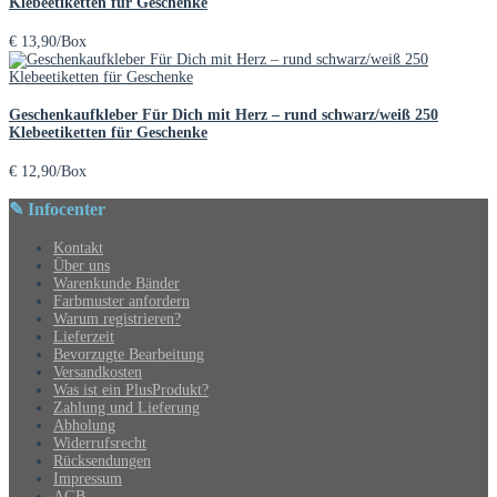
Klebeetiketten für Geschenke
€
13,90
/Box
Geschenkaufkleber Für Dich mit Herz – rund schwarz/weiß 250
Klebeetiketten für Geschenke
€
12,90
/Box
✎ Infocenter
Kontakt
Über uns
Warenkunde Bänder
Farbmuster anfordern
Warum registrieren?
Lieferzeit
Bevorzugte Bearbeitung
Versandkosten
Was ist ein PlusProdukt?
Zahlung und Lieferung
Abholung
Widerrufsrecht
Rücksendungen
Impressum
AGB