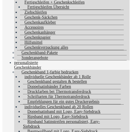
Fertigschleifen + Geschenkschleifen
Fertigschleifen Übersicht
Ziehschleifen
Geschenk-Säckchen
Geschenkaufkleber
Accessoires
Geschenkanhänger
Geschenkpapier
Hilfsmittel
Geschenkverpackung alles
Geschenkband-Pakete
Sonderangebote
personalisierte
Geschenkbänder
Geschenkband 1-farbig bedrucken
individuelle Geschenkbänder ab 1 Rolle
Geschenkband gestalten & bestellen
Doppelsatinbänder Farben
Druckfarben bei Thermotransferdruck
Schriftarten für Thermotransferdruck
Empfehlungen für ein gutes Druckergebnis
individuelles Geschenkband ab 20 Rollen
Doppelsatinband mit Logo, Easy-Siebdruck
Ripsband mit Logo, Easy-Siebdruck
Ripsband Satinstreifen personalisiert, Easy-
Siebdruck
Baumwollband mit Logo, Easy-Siebdruck