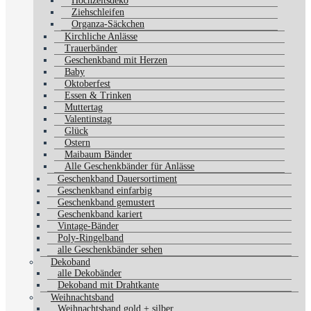
Hochzeitsdeko
Ziehschleifen
Organza-Säckchen
Kirchliche Anlässe
Trauerbänder
Geschenkband mit Herzen
Baby
Oktoberfest
Essen & Trinken
Muttertag
Valentinstag
Glück
Ostern
Maibaum Bänder
Alle Geschenkbänder für Anlässe
Geschenkband Dauersortiment
Geschenkband einfarbig
Geschenkband gemustert
Geschenkband kariert
Vintage-Bänder
Poly-Ringelband
alle Geschenkbänder sehen
Dekoband
alle Dekobänder
Dekoband mit Drahtkante
Weihnachtsband
Weihnachtsband gold + silber