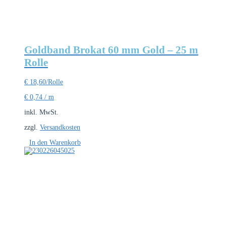
Goldband Brokat 60 mm Gold – 25 m
Rolle
€
18,60
/Rolle
€
0,74
/
m
inkl. MwSt.
zzgl.
Versandkosten
In den Warenkorb