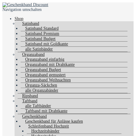
Navigation umschalten
Shop
Satinband
Satinband Standard
Satinband Premium
Satinband Budget
Satinband mit Goldkante
alle Satinbänder
Organzaband
Organzaband einfarbig
Organzaband mit Drahtkante
Organzaband Budget
Organzaband gemustert
Organzaband Weihnachten
Organza-Säckchen
alle Organzabänder
Ripsband
Taftband
alle Taftbänder
Taftband mit Drahtkante
Geschenkband
Geschenkband für Anlässe kaufen
Schleifenband Hochzeit
Hochzeitsbänder