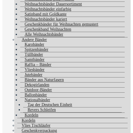
Weihnachtsbänder Dauersortiment
Weihnachtsbänder einfarbig
Satinband mit Goldkante
Weihnachtsbänder kariert
Geschenkbänder für Weihnachten gemustert
Geschenkband Weihnachten
Alle Weihnachtsbänder
Andere Bänder
Karobänder
Spitzenbänder
Tüllbänder
Samtbänder
Raffia – Bänder
Vliesbänder
Jutebänder
Bänder aus Naturfasern
Dekogirlanden
Outdoor-Bänder
Ballonbänder
Nationalbänder
Tag der Deutschen Einheit
Revers Schleifen
Kordeln
Kordeln
Vlies Tischläufer
Geschenkverpackung