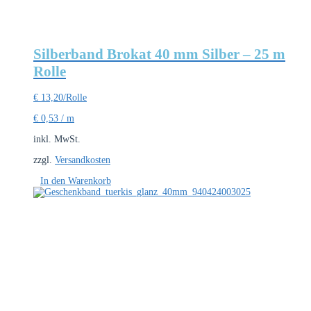
Silberband Brokat 40 mm Silber – 25 m
Rolle
€
13,20
/Rolle
€
0,53
/
m
inkl. MwSt.
zzgl.
Versandkosten
In den Warenkorb