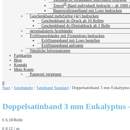
®
Tencel
-Band individuell bedruckt – ab 1000
Baumwollringelband mit Logo bedrucken
Geschenkband mehrfarbig (4c) bedrucken
Geschenkband 4c-Druck ab 10 Rollen
Geschenkband 4c-Digitaldruck ab 1 Rolle
personalisierte Armbänder
Eröffnungsbänder mit Firmenlogo bedrucken
Eröffnungsband mit Logo bestellen
Eröffnungsband anfragen
Nützliche Informationen
Farbkarten
Blog
Kontakt
Mein Konto
Passwort vergessen
0
Start
/
Satinbänder
/
Satinband Standard
/ Doppelsatinband 3 mm Eukalyptus
Doppelsatinband 3 mm Eukalyptus –
€
6,10
/Rolle
€
0,12
/
m