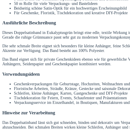
50 m Rolle für viele Verpackungs- und Bastelideen
Beidseitig schöne Satin-Optik für ein hochwertiges Erscheinungsbild
Für Geschenke, Floristik, Tischdekoration und kreative DIY-Projekte
Ausführliche Beschreibung
Dieses Doppelsatinband in Eukalyptusgrün bringt eine edle, textile Wirkung 
Gerade die ruhige Grünnuance passt sehr gut zu modernen Verpackungskonzep
Die sehr schmale Breite eignet sich besonders für kleine Anhänger, feine Sch
Akzente zur Verfügung. Das Band besteht aus 100% Polyester.
Das Band eignet sich für private Geschenkideen ebenso wie für gewerbliche V
Anhängern, Seidenpapier und Geschenkpapier kombiniert werden.
Verwendungsideen
Geschenkverpackungen für Geburtstage, Hochzeiten, Weihnachten und
Floristische Arbeiten, Sträuße, Kränze, Gestecke und saisonale Dekora
Schleifen, kleine Anhänger, Karten, Gastgeschenke und DIY-Projekte
Tischdekoration für Feiern, Events, Schaufenster und Präsentationen
Verpackungsservice im Einzelhandel, in Boutiquen, Manufakturen und
Hinweise zur Verarbeitung
Das Doppelsatinband lässt sich gut schneiden, binden und dekorativ um Verpa
abzuschneiden. Bei schmalen Breiten wirken kleine Schleifen, Anhänger und f