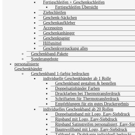
Fertigschleifen + Geschenkschleifen
Fertigschleifen Übersicht
Ziehschleifen
Geschenk-Säckchen
Geschenkaufkleber
Accessoires
Geschenkanhänger
Geschenkpapier
Hilfsmittel
Geschenkverpackung alles
Geschenkband-Pakete
Sonderangebote
personalisierte
Geschenkbänder
Geschenkband 1-farbig bedrucken
individuelle Geschenkbänder ab 1 Rolle
Geschenkband gestalten & bestellen
Doppelsatinbänder Farben
Druckfarben bei Thermotransferdruck
Schriftarten für Thermotransferdruck
Empfehlungen für ein gutes Druckergebnis
individuelles Geschenkband ab 20 Rollen
Doppelsatinband mit Logo, Easy-Siebdruck
Ripsband mit Logo, Easy-Siebdruck
Ripsband Satinstreifen personalisiert, Easy-Si
Baumwollband mit Logo, Easy-Siebdruck
Taftband m. Drahtkante individuell bedruckt