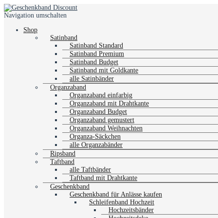
Navigation umschalten
Shop
Satinband
Satinband Standard
Satinband Premium
Satinband Budget
Satinband mit Goldkante
alle Satinbänder
Organzaband
Organzaband einfarbig
Organzaband mit Drahtkante
Organzaband Budget
Organzaband gemustert
Organzaband Weihnachten
Organza-Säckchen
alle Organzabänder
Ripsband
Taftband
alle Taftbänder
Taftband mit Drahtkante
Geschenkband
Geschenkband für Anlässe kaufen
Schleifenband Hochzeit
Hochzeitsbänder