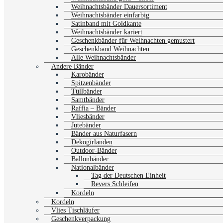
Weihnachtsbänder Dauersortiment
Weihnachtsbänder einfarbig
Satinband mit Goldkante
Weihnachtsbänder kariert
Geschenkbänder für Weihnachten gemustert
Geschenkband Weihnachten
Alle Weihnachtsbänder
Andere Bänder
Karobänder
Spitzenbänder
Tüllbänder
Samtbänder
Raffia – Bänder
Vliesbänder
Jutebänder
Bänder aus Naturfasern
Dekogirlanden
Outdoor-Bänder
Ballonbänder
Nationalbänder
Tag der Deutschen Einheit
Revers Schleifen
Kordeln
Kordeln
Vlies Tischläufer
Geschenkverpackung