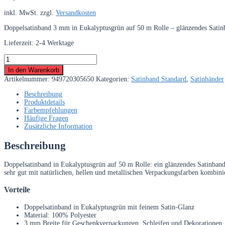
inkl. MwSt.
zzgl.
Versandkosten
Doppelsatinband 3 mm in Eukalyptusgrün auf 50 m Rolle – glänzendes Satinba
Lieferzeit:
2-4 Werktage
Doppelsatinband
3
In den Warenkorb
mm
Artikelnummer:
949720305650
Kategorien:
Satinband Standard
,
Satinbänder
Eukalyptus
–
Beschreibung
50
Produktdetails
m
Farbempfehlungen
Rolle
Häufige Fragen
Menge
Zusätzliche Information
Beschreibung
Doppelsatinband in Eukalyptusgrün auf 50 m Rolle: ein glänzendes Satinband
sehr gut mit natürlichen, hellen und metallischen Verpackungsfarben kombini
Vorteile
Doppelsatinband in Eukalyptusgrün mit feinem Satin-Glanz
Material: 100% Polyester
3 mm Breite für Geschenkverpackungen, Schleifen und Dekorationen