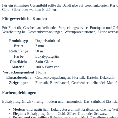
Für ein stimmiges Gesamtbild sollte die Bandfarbe auf Geschenkpapier, Kar
Gold, Silber oder warmen Erdtönen.
Für gewerbliche Kunden
Für Floristik, Geschenkartikelhandel, Verpackungsservice, Boutiquen und Onl
Verarbeitung bei Geschenkverpackungen, Warenpräsentationen, Aktionsverpa
Produkttyp
Doppelsatinband
Breite
3 mm
Rollenlänge
50 m
Farbe
Eukalyptusgrün
Oberfläche
Satin-Glanz
Material
100% Polyester
Verpackungseinheit
1 Rolle
Einsatzbereiche
Geschenkverpackungen, Floristik, Basteln, Dekoration,
Zielgruppen
Floristik, Einzelhandel, Geschenkartikelhandel, Manuf
Farbempfehlungen
Eukalyptusgrün wirkt ruhig, modern und harmonisch. Das Satinband lässt sich
Modern und natürlich:
Eukalyptusgrün mit Kraftpapier, Creme, We
Elegant:
Eukalyptusgrün mit Gold, Silber, Grau oder Schwarz
Frisch und freundlich:
Eukalyptusgrün mit Weiß, Pastelltönen oder 