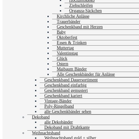
Hochzeitsdeko
Ziehschleifen
Organza-Säckchen
Kirchliche Anlässe
Trauerbänder
Geschenkband mit Herzen
Baby
Oktoberfest
Essen & Trinken
Muttertag
Valentinstag
Glück
Ostern
Maibaum Bänder
Alle Geschenkbänder für Anlässe
Geschenkband Dauersortiment
Geschenkband einfarbig
Geschenkband gemustert
Geschenkband kariert
Vintage-Bänder
Poly-Ringelband
alle Geschenkbänder sehen
Dekoband
alle Dekobänder
Dekoband mit Drahtkante
Weihnachtsband
Weihnachtsband gold + silber