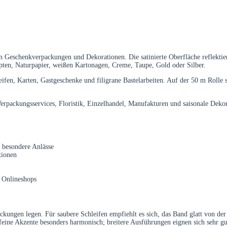
in Geschenkverpackungen und Dekorationen. Die satinierte Oberfläche reflektier
ten, Naturpapier, weißen Kartonagen, Creme, Taupe, Gold oder Silber.
leifen, Karten, Gastgeschenke und filigrane Bastelarbeiten. Auf der 50 m Rolle 
erpackungsservices, Floristik, Einzelhandel, Manufakturen und saisonale Dekor
 besondere Anlässe
tionen
 Onlineshops
ckungen legen. Für saubere Schleifen empfiehlt es sich, das Band glatt von der
eine Akzente besonders harmonisch; breitere Ausführungen eignen sich sehr gu