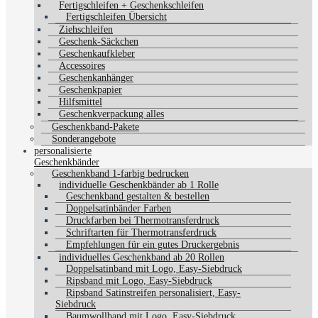
Fertigschleifen + Geschenkschleifen
Fertigschleifen Übersicht
Ziehschleifen
Geschenk-Säckchen
Geschenkaufkleber
Accessoires
Geschenkanhänger
Geschenkpapier
Hilfsmittel
Geschenkverpackung alles
Geschenkband-Pakete
Sonderangebote
personalisierte
Geschenkbänder
Geschenkband 1-farbig bedrucken
individuelle Geschenkbänder ab 1 Rolle
Geschenkband gestalten & bestellen
Doppelsatinbänder Farben
Druckfarben bei Thermotransferdruck
Schriftarten für Thermotransferdruck
Empfehlungen für ein gutes Druckergebnis
individuelles Geschenkband ab 20 Rollen
Doppelsatinband mit Logo, Easy-Siebdruck
Ripsband mit Logo, Easy-Siebdruck
Ripsband Satinstreifen personalisiert, Easy-
Siebdruck
Baumwollband mit Logo, Easy-Siebdruck