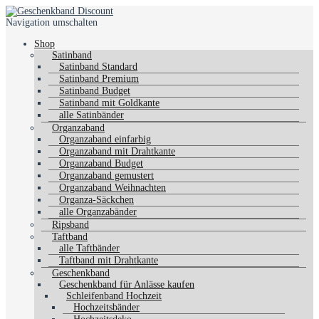
Navigation umschalten
Shop
Satinband
Satinband Standard
Satinband Premium
Satinband Budget
Satinband mit Goldkante
alle Satinbänder
Organzaband
Organzaband einfarbig
Organzaband mit Drahtkante
Organzaband Budget
Organzaband gemustert
Organzaband Weihnachten
Organza-Säckchen
alle Organzabänder
Ripsband
Taftband
alle Taftbänder
Taftband mit Drahtkante
Geschenkband
Geschenkband für Anlässe kaufen
Schleifenband Hochzeit
Hochzeitsbänder