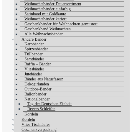
Weihnachtsbänder Dauersortiment
Weihnachtsbänder einfarbig
Satinband mit Goldkante
Weihnachtsbänder kariert
Geschenkbänder für Weihnachten gemustert
Geschenkband Weihnachten
Alle Weihnachtsbänder
Andere Bänder
Karobänder
Spitzenbänder
Tüllbänder
Samtbänder
Raffia – Bänder
Vliesbänder
Jutebänder
Bänder aus Naturfasern
Dekogirlanden
Outdoor-Bänder
Ballonbänder
Nationalbänder
Tag der Deutschen Einheit
Revers Schleifen
Kordeln
Kordeln
Vlies Tischläufer
Geschenkverpackung