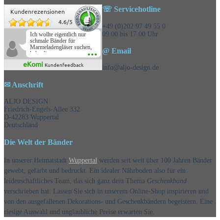
☏ Servicehotline
Kundenrezensionen
4.6
/
5
+49 (0)202 97 49 55 0
09.00 bis 17.00 Uhr
Ich wollte eigentlich nur
schmale Bänder für
Marmeladengläser suchen,
@ Email
habe die
Überraschungsbänder
eKomi
Kundenfeedback
mitbestellt und war positiv
info@aljo-design.de
überrascht, schöne
Auswahl!
✉ Anschrift
ALJO DESIGN
Friedrich-Engels-Allee 332
D-42283 Wuppertal
Deutschland
Die Welt der Bänder
In unserer Heimatstadt
Wuppertal
werden seit weit über 100 Jahren Bänder
gewebt, gefärbt und bedruckt. Ein idealer Nährboden also für ein
leidenschaftliches Team, das sich ganz dem Thema
Geschenkband
verschrieben hat. Lassen Sie sich in unserem Online-Shop inspirieren und
von den ausgefallenen Dekorations- und Geschenkbändern begeistern. Eine
riesige Auswahl und unglaubliche Preise erwarten Sie.