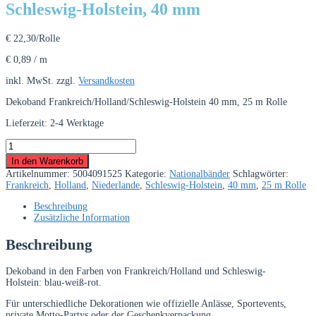
Schleswig-Holstein, 40 mm
€
22,30
/Rolle
€
0,89
/
m
inkl. MwSt.
zzgl.
Versandkosten
Dekoband Frankreich/Holland/Schleswig-Holstein 40 mm, 25 m Rolle
Lieferzeit:
2-4 Werktage
Dekoband
Frankreich
In den Warenkorb
/
Artikelnummer:
5004091525
Kategorie:
Nationalbänder
Schlagwörter:
Holland
Frankreich
,
Holland
,
Niederlande
,
Schleswig-Holstein
,
40 mm
,
25 m Rolle
/
Schleswig-
Beschreibung
Holstein,
Zusätzliche Information
40
mm
Beschreibung
Menge
Dekoband in den Farben von Frankreich/Holland und Schleswig-
Holstein: blau-weiß-rot.
Für unterschiedliche Dekorationen wie offizielle Anlässe, Sportevents,
private Motto-Partys oder der Geschenkverpackung