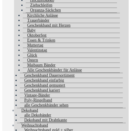
Hochzeitsdeko
Ziehschleifen
Organza-Säckchen
Kirchliche Anlässe
Trauerbänder
Geschenkband mit Herzen
Baby
Oktoberfest
Essen & Trinken
Muttertag
Valentinstag
Glück
Ostern
Maibaum Bänder
Alle Geschenkbänder für Anlässe
Geschenkband Dauersortiment
Geschenkband einfarbig
Geschenkband gemustert
Geschenkband kariert
Vintage-Bänder
Poly-Ringelband
alle Geschenkbänder sehen
Dekoband
alle Dekobänder
Dekoband mit Drahtkante
Weihnachtsband
Weihnachtsband gold + silber