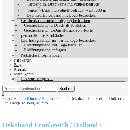
Taftband m. Drahtkante individuell bedruckt
®
Tencel
-Band individuell bedruckt – ab 1000 m
Baumwollringelband mit Logo bedrucken
Geschenkband mehrfarbig (4c) bedrucken
Geschenkband 4c-Druck ab 10 Rollen
Geschenkband 4c-Digitaldruck ab 1 Rolle
personalisierte Armbänder
Eröffnungsbänder mit Firmenlogo bedrucken
Eröffnungsband mit Logo bestellen
Eröffnungsband anfragen
Nützliche Informationen
Farbkarten
Blog
Kontakt
Mein Konto
Passwort vergessen
0
Start
/
Andere Bänder
/
Nationalbänder
/ Dekoband Frankreich / Holland /
Schleswig-Holstein, 40 mm
Dekoband Frankreich / Holland /