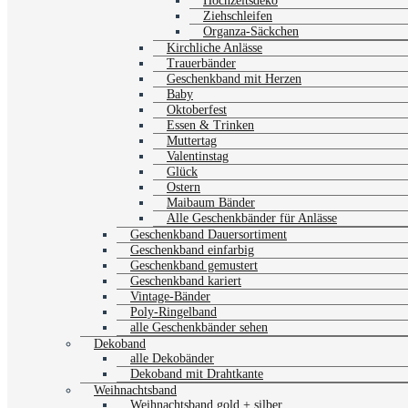
Hochzeitsdeko
Ziehschleifen
Organza-Säckchen
Kirchliche Anlässe
Trauerbänder
Geschenkband mit Herzen
Baby
Oktoberfest
Essen & Trinken
Muttertag
Valentinstag
Glück
Ostern
Maibaum Bänder
Alle Geschenkbänder für Anlässe
Geschenkband Dauersortiment
Geschenkband einfarbig
Geschenkband gemustert
Geschenkband kariert
Vintage-Bänder
Poly-Ringelband
alle Geschenkbänder sehen
Dekoband
alle Dekobänder
Dekoband mit Drahtkante
Weihnachtsband
Weihnachtsband gold + silber