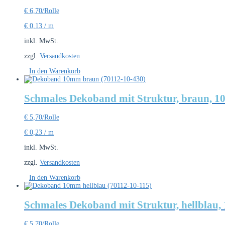
€
6,70
/Rolle
€
0,13
/
m
inkl. MwSt.
zzgl.
Versandkosten
In den Warenkorb
Schmales Dekoband mit Struktur, braun, 1
€
5,70
/Rolle
€
0,23
/
m
inkl. MwSt.
zzgl.
Versandkosten
In den Warenkorb
Schmales Dekoband mit Struktur, hellblau,
€
5,70
/Rolle