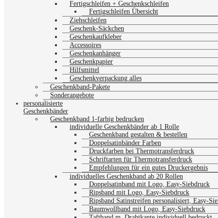
Fertigschleifen + Geschenkschleifen
Fertigschleifen Übersicht
Ziehschleifen
Geschenk-Säckchen
Geschenkaufkleber
Accessoires
Geschenkanhänger
Geschenkpapier
Hilfsmittel
Geschenkverpackung alles
Geschenkband-Pakete
Sonderangebote
personalisierte
Geschenkbänder
Geschenkband 1-farbig bedrucken
individuelle Geschenkbänder ab 1 Rolle
Geschenkband gestalten & bestellen
Doppelsatinbänder Farben
Druckfarben bei Thermotransferdruck
Schriftarten für Thermotransferdruck
Empfehlungen für ein gutes Druckergebnis
individuelles Geschenkband ab 20 Rollen
Doppelsatinband mit Logo, Easy-Siebdruck
Ripsband mit Logo, Easy-Siebdruck
Ripsband Satinstreifen personalisiert, Easy-Si
Baumwollband mit Logo, Easy-Siebdruck
Taftband m. Drahtkante individuell bedruckt