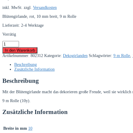
inkl. MwSt.
zzgl.
Versandkosten
Blütengirlande, rot, 10 mm breit, 9 m Rolle
Lieferzeit:
2-4 Werktage
Vorrätig
Blütengirlande,
rot,
In den Warenkorb
10
Artikelnummer:
802312
Kategorie:
Dekogirlanden
Schlagwörter:
9 m Rolle
,
mm
breit
Beschreibung
Menge
Zusätzliche Information
Beschreibung
Mit der Blütengirlande macht das dekorieren große Freude, weil sie wirklich r
9 m Rolle (10y).
Zusätzliche Information
Breite in mm
10