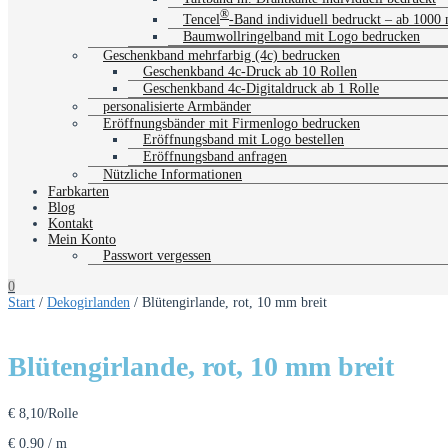
®
Tencel
-Band individuell bedruckt – ab 1000
Baumwollringelband mit Logo bedrucken
Geschenkband mehrfarbig (4c) bedrucken
Geschenkband 4c-Druck ab 10 Rollen
Geschenkband 4c-Digitaldruck ab 1 Rolle
personalisierte Armbänder
Eröffnungsbänder mit Firmenlogo bedrucken
Eröffnungsband mit Logo bestellen
Eröffnungsband anfragen
Nützliche Informationen
Farbkarten
Blog
Kontakt
Mein Konto
Passwort vergessen
0
Start
/
Dekogirlanden
/ Blütengirlande, rot, 10 mm breit
Blütengirlande, rot, 10 mm breit
€
8,10
/Rolle
€
0,90
/
m