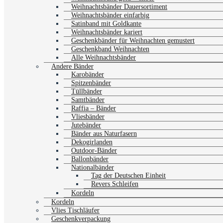
Weihnachtsbänder Dauersortiment
Weihnachtsbänder einfarbig
Satinband mit Goldkante
Weihnachtsbänder kariert
Geschenkbänder für Weihnachten gemustert
Geschenkband Weihnachten
Alle Weihnachtsbänder
Andere Bänder
Karobänder
Spitzenbänder
Tüllbänder
Samtbänder
Raffia – Bänder
Vliesbänder
Jutebänder
Bänder aus Naturfasern
Dekogirlanden
Outdoor-Bänder
Ballonbänder
Nationalbänder
Tag der Deutschen Einheit
Revers Schleifen
Kordeln
Kordeln
Vlies Tischläufer
Geschenkverpackung