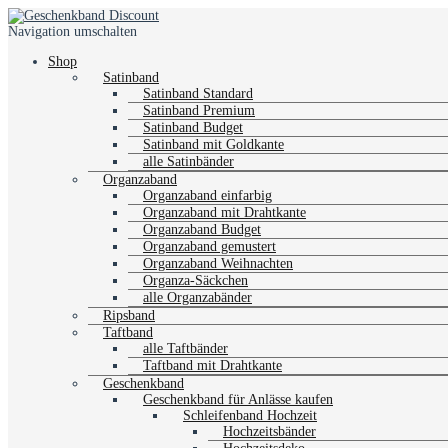
Navigation umschalten
Shop
Satinband
Satinband Standard
Satinband Premium
Satinband Budget
Satinband mit Goldkante
alle Satinbänder
Organzaband
Organzaband einfarbig
Organzaband mit Drahtkante
Organzaband Budget
Organzaband gemustert
Organzaband Weihnachten
Organza-Säckchen
alle Organzabänder
Ripsband
Taftband
alle Taftbänder
Taftband mit Drahtkante
Geschenkband
Geschenkband für Anlässe kaufen
Schleifenband Hochzeit
Hochzeitsbänder