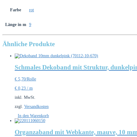
Farbe
rot
Länge in m
9
Ähnliche Produkte
Schmales Dekoband mit Struktur, dunkelpi
€
5,70
/Rolle
€
0,23
/
m
inkl. MwSt.
zzgl.
Versandkosten
In den Warenkorb
Organzaband mit Webkante, mauve, 10 mm b