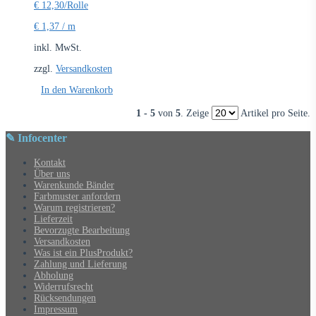
€
12,30
/Rolle
€
1,37
/
m
inkl. MwSt.
zzgl.
Versandkosten
In den Warenkorb
1 - 5
von
5
. Zeige
Artikel pro Seite.
✎ Infocenter
Kontakt
Über uns
Warenkunde Bänder
Farbmuster anfordern
Warum registrieren?
Lieferzeit
Bevorzugte Bearbeitung
Versandkosten
Was ist ein PlusProdukt?
Zahlung und Lieferung
Abholung
Widerrufsrecht
Rücksendungen
Impressum