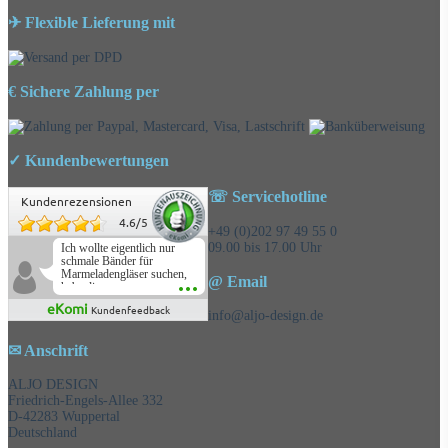
✈ Flexible Lieferung mit
€ Sichere Zahlung per
✓ Kundenbewertungen
☏ Servicehotline
Kundenrezensionen
4.6
/
5
+49 (0)202 97 49 55 0
09.00 bis 17.00 Uhr
Ich wollte eigentlich nur
schmale Bänder für
Marmeladengläser suchen,
@ Email
habe die
Überraschungsbänder
eKomi
Kundenfeedback
mitbestellt und war positiv
info@aljo-design.de
überrascht, schöne
Auswahl!
✉ Anschrift
ALJO DESIGN
Friedrich-Engels-Allee 332
D-42283 Wuppertal
Deutschland