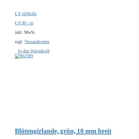
€
8,10
/Rolle
€
0,90
/
m
inkl. MwSt.
zzgl.
Versandkosten
In den Warenkorb
Blütengirlande, grün, 10 mm breit