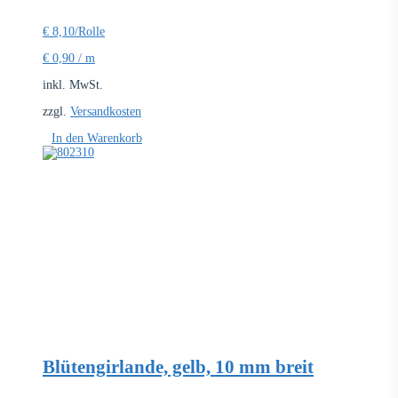
€
8,10
/Rolle
€
0,90
/
m
inkl. MwSt.
zzgl.
Versandkosten
In den Warenkorb
Blütengirlande, gelb, 10 mm breit