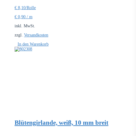
€
8,10
/Rolle
€
0,90
/
m
inkl. MwSt.
zzgl.
Versandkosten
In den Warenkorb
Blütengirlande, weiß, 10 mm breit