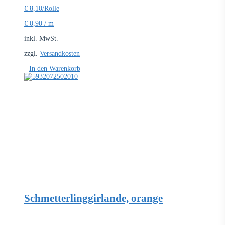
€
8,10
/Rolle
€
0,90
/
m
inkl. MwSt.
zzgl.
Versandkosten
In den Warenkorb
Schmetterlinggirlande, orange