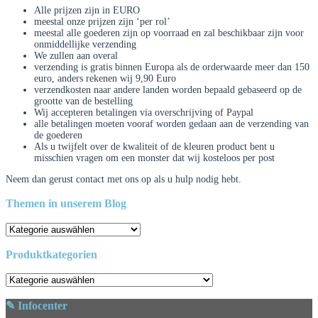
Alle prijzen zijn in EURO
meestal onze prijzen zijn ‘per rol’
meestal alle goederen zijn op voorraad en zal beschikbaar zijn voor
onmiddellijke verzending
We zullen aan overal
verzending is gratis binnen Europa als de orderwaarde meer dan 150
euro, anders rekenen wij 9,90 Euro
verzendkosten naar andere landen worden bepaald gebaseerd op de
grootte van de bestelling
Wij accepteren betalingen via overschrijving of Paypal
alle betalingen moeten vooraf worden gedaan aan de verzending van
de goederen
Als u twijfelt over de kwaliteit of de kleuren product bent u
misschien vragen om een ​​monster dat wij kosteloos per post
Neem dan gerust contact met ons op als u hulp nodig hebt.
Themen in unserem Blog
Themen
in
unserem
Produktkategorien
Blog
✎ Infocenter