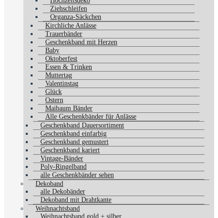
Hochzeitsdeko
Ziehschleifen
Organza-Säckchen
Kirchliche Anlässe
Trauerbänder
Geschenkband mit Herzen
Baby
Oktoberfest
Essen & Trinken
Muttertag
Valentinstag
Glück
Ostern
Maibaum Bänder
Alle Geschenkbänder für Anlässe
Geschenkband Dauersortiment
Geschenkband einfarbig
Geschenkband gemustert
Geschenkband kariert
Vintage-Bänder
Poly-Ringelband
alle Geschenkbänder sehen
Dekoband
alle Dekobänder
Dekoband mit Drahtkante
Weihnachtsband
Weihnachtsband gold + silber