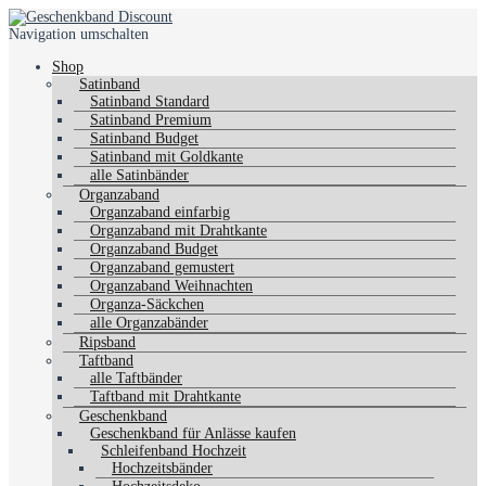
Navigation umschalten
Shop
Satinband
Satinband Standard
Satinband Premium
Satinband Budget
Satinband mit Goldkante
alle Satinbänder
Organzaband
Organzaband einfarbig
Organzaband mit Drahtkante
Organzaband Budget
Organzaband gemustert
Organzaband Weihnachten
Organza-Säckchen
alle Organzabänder
Ripsband
Taftband
alle Taftbänder
Taftband mit Drahtkante
Geschenkband
Geschenkband für Anlässe kaufen
Schleifenband Hochzeit
Hochzeitsbänder