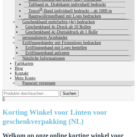
Taftband m. Drahtkante individuell bedruckt
®
Tencel
-Band individuell bedruckt – ab 1000 m
Baumwollringelband mit Logo bedrucken
Geschenkband mehrfarbig (4c) bedrucken
Geschenkband 4c-Druck ab 10 Rollen
Geschenkband 4c-Digitaldruck ab 1 Rolle
personalisierte Armbänder
Eröffnungsbänder mit Firmenlogo bedrucken
Eröffnungsband mit Logo bestellen
Eröffnungsband anfragen
Nützliche Informationen
Farbkarten
Blog
Kontakt
Mein Konto
Passwort vergessen
0
Korting Winkel voor Linten voor
geschenkverpakking (NL)
Welkom op onze online korting winkel voor