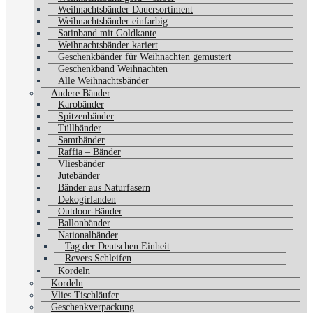
Weihnachtsbänder Dauersortiment
Weihnachtsbänder einfarbig
Satinband mit Goldkante
Weihnachtsbänder kariert
Geschenkbänder für Weihnachten gemustert
Geschenkband Weihnachten
Alle Weihnachtsbänder
Andere Bänder
Karobänder
Spitzenbänder
Tüllbänder
Samtbänder
Raffia – Bänder
Vliesbänder
Jutebänder
Bänder aus Naturfasern
Dekogirlanden
Outdoor-Bänder
Ballonbänder
Nationalbänder
Tag der Deutschen Einheit
Revers Schleifen
Kordeln
Kordeln
Vlies Tischläufer
Geschenkverpackung