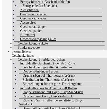
Fertigschleifen + Geschenkschleifen
Fertigschleifen Übersicht
Ziehschleifen
Geschenk-Säckchen
Geschenkaufkleber
Accessoires
Geschenkanhänger
Geschenkpapier
Hilfsmittel
Geschenkverpackung alles
Geschenkband-Pakete
Sonderangebote
personalisierte
Geschenkbänder
Geschenkband 1-farbig bedrucken
individuelle Geschenkbänder ab 1 Rolle
Geschenkband gestalten & bestellen
Doppelsatinbänder Farben
Druckfarben bei Thermotransferdruck
Schriftarten für Thermotransferdruck
Empfehlungen für ein gutes Druckergebnis
individuelles Geschenkband ab 20 Rollen
Doppelsatinband mit Logo, Easy-Siebdruck
Ripsband mit Logo, Easy-Siebdruck
Ripsband Satinstreifen personalisiert, Easy-
Siebdruck
Baumwollband mit Logo, Easy-Siebdruck