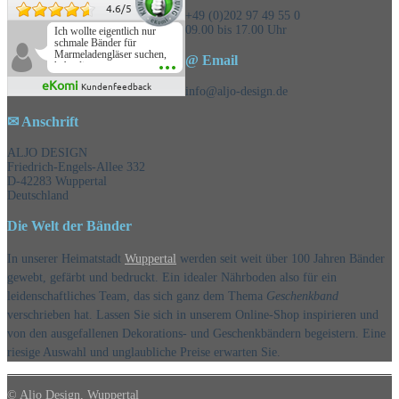
4.6
/
5
+49 (0)202 97 49 55 0
09.00 bis 17.00 Uhr
Ich wollte eigentlich nur
schmale Bänder für
Marmeladengläser suchen,
@ Email
habe die
Überraschungsbänder
eKomi
Kundenfeedback
mitbestellt und war positiv
info@aljo-design.de
überrascht, schöne
Auswahl!
✉ Anschrift
ALJO DESIGN
Friedrich-Engels-Allee 332
D-42283 Wuppertal
Deutschland
Die Welt der Bänder
In unserer Heimatstadt
Wuppertal
werden seit weit über 100 Jahren Bänder
gewebt, gefärbt und bedruckt. Ein idealer Nährboden also für ein
leidenschaftliches Team, das sich ganz dem Thema
Geschenkband
verschrieben hat. Lassen Sie sich in unserem Online-Shop inspirieren und
von den ausgefallenen Dekorations- und Geschenkbändern begeistern. Eine
riesige Auswahl und unglaubliche Preise erwarten Sie.
© Aljo Design, Wuppertal