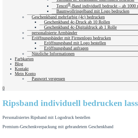
®
Tencel
-Band individuell bedruckt – ab 1000
Baumwollringelband mit Logo bedrucken
Geschenkband mehrfarbig (4c) bedrucken
Geschenkband 4c-Druck ab 10 Rollen
Geschenkband 4c-Digitaldruck ab 1 Rolle
personalisierte Armbänder
Eröffnungsbänder mit Firmenlogo bedrucken
Eröffnungsband mit Logo bestellen
Eröffnungsband anfragen
Nützliche Informationen
Farbkarten
Blog
Kontakt
Mein Konto
Passwort vergessen
0
Ripsband individuell bedrucken las
Personalisiertes Ripsband mit Logodruck bestellen
Premium-Geschenkverpackung mit gebrandetem Geschenkband