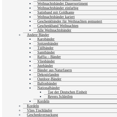
Weihnachtsbänder Dauersortiment
Weihnachtsbänder einfarbig
Satinband mit Goldkante
Weihnachtsbänder kariert
Geschenkbänder für Weihnachten gemustert
Geschenkband Weihnachten
Alle Weihnachtsbänder
Andere Bänder
Karobänder
Spitzenbänder
Tüllbänder
Samtbänder
Raffia – Bänder
Vliesbänder
Jutebänder
Bänder aus Naturfasern
Dekogirlanden
Outdoor-Bänder
Ballonbänder
Nationalbänder
Tag der Deutschen Einheit
Revers Schleifen
Kordeln
Kordeln
Vlies Tischläufer
Geschenkverpackung