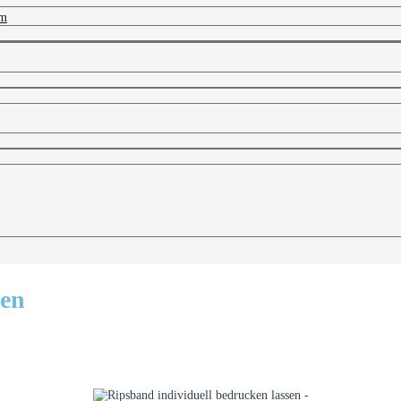
 m
sen