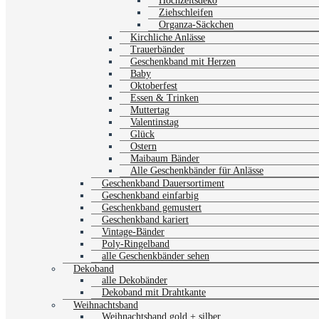
Hochzeitsdeko
Ziehschleifen
Organza-Säckchen
Kirchliche Anlässe
Trauerbänder
Geschenkband mit Herzen
Baby
Oktoberfest
Essen & Trinken
Muttertag
Valentinstag
Glück
Ostern
Maibaum Bänder
Alle Geschenkbänder für Anlässe
Geschenkband Dauersortiment
Geschenkband einfarbig
Geschenkband gemustert
Geschenkband kariert
Vintage-Bänder
Poly-Ringelband
alle Geschenkbänder sehen
Dekoband
alle Dekobänder
Dekoband mit Drahtkante
Weihnachtsband
Weihnachtsband gold + silber