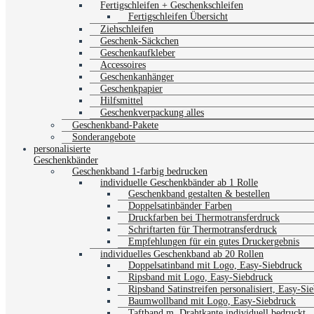
Fertigschleifen + Geschenkschleifen
Fertigschleifen Übersicht
Ziehschleifen
Geschenk-Säckchen
Geschenkaufkleber
Accessoires
Geschenkanhänger
Geschenkpapier
Hilfsmittel
Geschenkverpackung alles
Geschenkband-Pakete
Sonderangebote
personalisierte
Geschenkbänder
Geschenkband 1-farbig bedrucken
individuelle Geschenkbänder ab 1 Rolle
Geschenkband gestalten & bestellen
Doppelsatinbänder Farben
Druckfarben bei Thermotransferdruck
Schriftarten für Thermotransferdruck
Empfehlungen für ein gutes Druckergebnis
individuelles Geschenkband ab 20 Rollen
Doppelsatinband mit Logo, Easy-Siebdruck
Ripsband mit Logo, Easy-Siebdruck
Ripsband Satinstreifen personalisiert, Easy-Si
Baumwollband mit Logo, Easy-Siebdruck
Taftband m. Drahtkante individuell bedruckt