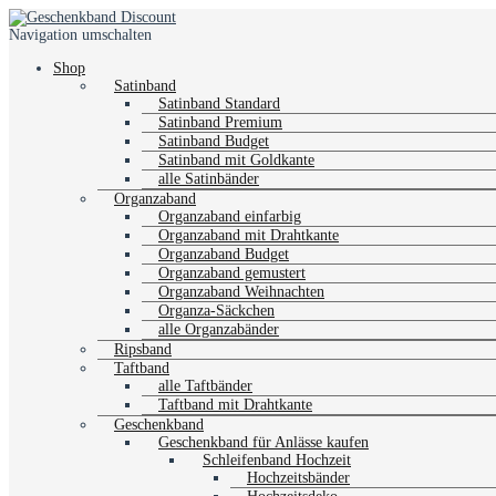
Navigation umschalten
Shop
Satinband
Satinband Standard
Satinband Premium
Satinband Budget
Satinband mit Goldkante
alle Satinbänder
Organzaband
Organzaband einfarbig
Organzaband mit Drahtkante
Organzaband Budget
Organzaband gemustert
Organzaband Weihnachten
Organza-Säckchen
alle Organzabänder
Ripsband
Taftband
alle Taftbänder
Taftband mit Drahtkante
Geschenkband
Geschenkband für Anlässe kaufen
Schleifenband Hochzeit
Hochzeitsbänder