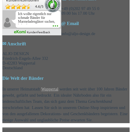
Kundenrezensionen
4.6
/
5
+49 (0)202 97 49 55 0
09.00 bis 17.00 Uhr
Ich wollte eigentlich nur
schmale Bänder für
Marmeladengläser suchen,
@ Email
habe die
Überraschungsbänder
eKomi
Kundenfeedback
mitbestellt und war positiv
info@aljo-design.de
überrascht, schöne
Auswahl!
✉ Anschrift
ALJO DESIGN
Friedrich-Engels-Allee 332
D-42283 Wuppertal
Deutschland
Die Welt der Bänder
In unserer Heimatstadt
Wuppertal
werden seit weit über 100 Jahren Bänder
gewebt, gefärbt und bedruckt. Ein idealer Nährboden also für ein
leidenschaftliches Team, das sich ganz dem Thema
Geschenkband
verschrieben hat. Lassen Sie sich in unserem Online-Shop inspirieren und
von den ausgefallenen Dekorations- und Geschenkbändern begeistern. Eine
riesige Auswahl und unglaubliche Preise erwarten Sie.