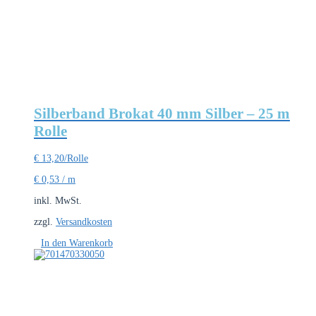
Silberband Brokat 40 mm Silber – 25 m
Rolle
€
13,20
/Rolle
€
0,53
/
m
inkl. MwSt.
zzgl.
Versandkosten
In den Warenkorb