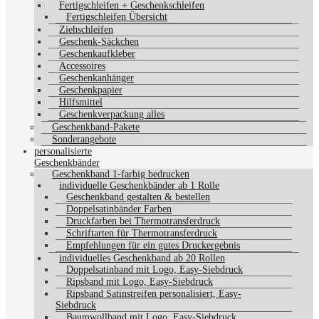
Fertigschleifen + Geschenkschleifen
Fertigschleifen Übersicht
Ziehschleifen
Geschenk-Säckchen
Geschenkaufkleber
Accessoires
Geschenkanhänger
Geschenkpapier
Hilfsmittel
Geschenkverpackung alles
Geschenkband-Pakete
Sonderangebote
personalisierte
Geschenkbänder
Geschenkband 1-farbig bedrucken
individuelle Geschenkbänder ab 1 Rolle
Geschenkband gestalten & bestellen
Doppelsatinbänder Farben
Druckfarben bei Thermotransferdruck
Schriftarten für Thermotransferdruck
Empfehlungen für ein gutes Druckergebnis
individuelles Geschenkband ab 20 Rollen
Doppelsatinband mit Logo, Easy-Siebdruck
Ripsband mit Logo, Easy-Siebdruck
Ripsband Satinstreifen personalisiert, Easy-
Siebdruck
Baumwollband mit Logo, Easy-Siebdruck