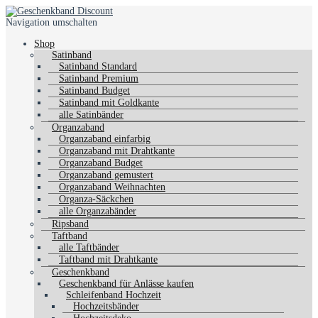
Navigation umschalten
Shop
Satinband
Satinband Standard
Satinband Premium
Satinband Budget
Satinband mit Goldkante
alle Satinbänder
Organzaband
Organzaband einfarbig
Organzaband mit Drahtkante
Organzaband Budget
Organzaband gemustert
Organzaband Weihnachten
Organza-Säckchen
alle Organzabänder
Ripsband
Taftband
alle Taftbänder
Taftband mit Drahtkante
Geschenkband
Geschenkband für Anlässe kaufen
Schleifenband Hochzeit
Hochzeitsbänder