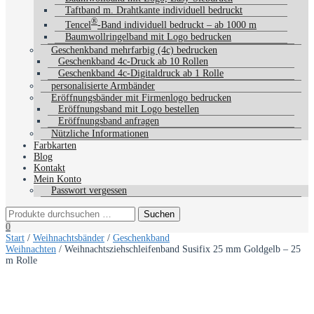
Taftband m. Drahtkante individuell bedruckt
®
Tencel
-Band individuell bedruckt – ab 1000 m
Baumwollringelband mit Logo bedrucken
Geschenkband mehrfarbig (4c) bedrucken
Geschenkband 4c-Druck ab 10 Rollen
Geschenkband 4c-Digitaldruck ab 1 Rolle
personalisierte Armbänder
Eröffnungsbänder mit Firmenlogo bedrucken
Eröffnungsband mit Logo bestellen
Eröffnungsband anfragen
Nützliche Informationen
Farbkarten
Blog
Kontakt
Mein Konto
Passwort vergessen
0
Start
/
Weihnachtsbänder
/
Geschenkband
Weihnachten
/ Weihnachtsziehschleifenband Susifix 25 mm Goldgelb – 25
m Rolle