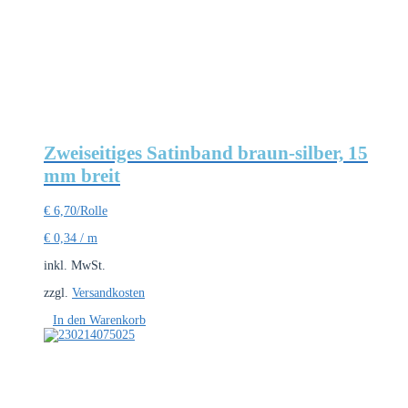
Zweiseitiges Satinband braun-silber, 15
mm breit
€
6,70
/Rolle
€
0,34
/
m
inkl. MwSt.
zzgl.
Versandkosten
In den Warenkorb