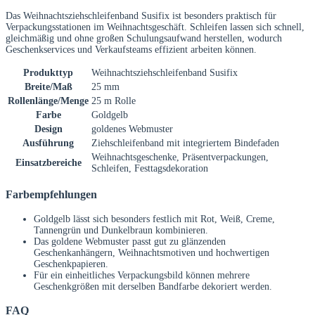
Das Weihnachtsziehschleifenband Susifix ist besonders praktisch für
Verpackungsstationen im Weihnachtsgeschäft. Schleifen lassen sich schnell,
gleichmäßig und ohne großen Schulungsaufwand herstellen, wodurch
Geschenkservices und Verkaufsteams effizient arbeiten können.
Produkttyp
Weihnachtsziehschleifenband Susifix
Breite/Maß
25 mm
Rollenlänge/Menge
25 m Rolle
Farbe
Goldgelb
Design
goldenes Webmuster
Ausführung
Ziehschleifenband mit integriertem Bindefaden
Weihnachtsgeschenke, Präsentverpackungen,
Einsatzbereiche
Schleifen, Festtagsdekoration
Farbempfehlungen
Goldgelb lässt sich besonders festlich mit Rot, Weiß, Creme,
Tannengrün und Dunkelbraun kombinieren.
Das goldene Webmuster passt gut zu glänzenden
Geschenkanhängern, Weihnachtsmotiven und hochwertigen
Geschenkpapieren.
Für ein einheitliches Verpackungsbild können mehrere
Geschenkgrößen mit derselben Bandfarbe dekoriert werden.
FAQ