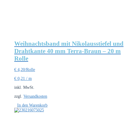
Weihnachtsband mit Nikolausstiefel und
Drahtkante 40 mm Terra-Braun – 20 m
Rolle
€
4,20
/Rolle
€
0,21
/
m
inkl. MwSt.
zzgl.
Versandkosten
In den Warenkorb