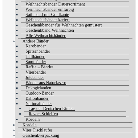
Weihnachtsbänder Dauersortiment
Weihnachtsbänder einfarbig
Satinband mit Goldkante
Weihnachtsbänder kariert
Geschenkbänder für Weihnachten gemustert
Geschenkband Weihnachten
Alle Weihnachtsbänder
Andere Bänder
Karobänder
Spitzenbänder
Tüllbänder
Samtbänder
Raffia – Bänder
Vliesbänder
Jutebänder
Bänder aus Naturfasern
Dekogirlanden
Outdoor-Bänder
Ballonbänder
Nationalbänder
Tag der Deutschen Einheit
Revers Schleifen
Kordeln
Kordeln
Vlies Tischläufer
Geschenkverpackung