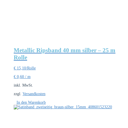
Metallic Ripsband 40 mm silber – 25 m
Rolle
€
15,10
/Rolle
€
0,60
/
m
inkl. MwSt.
zzgl.
Versandkosten
In den Warenkorb