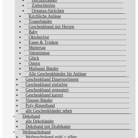
Hochzeitsdeko
Ziehschleifen
Organza-Säckchen
Kirchliche Anlässe
Trauerbänder
Geschenkband mit Herzen
Baby
Oktoberfest
Essen & Trinken
Muttertag
Valentinstag
Glück
Ostern
Maibaum Bänder
Alle Geschenkbänder für Anlässe
Geschenkband Dauersortiment
Geschenkband einfarbig
Geschenkband gemustert
Geschenkband kariert
Vintage-Bänder
Poly-Ringelband
alle Geschenkbänder sehen
Dekoband
alle Dekobänder
Dekoband mit Drahtkante
Weihnachtsband
Weihnachtsband gold + silber