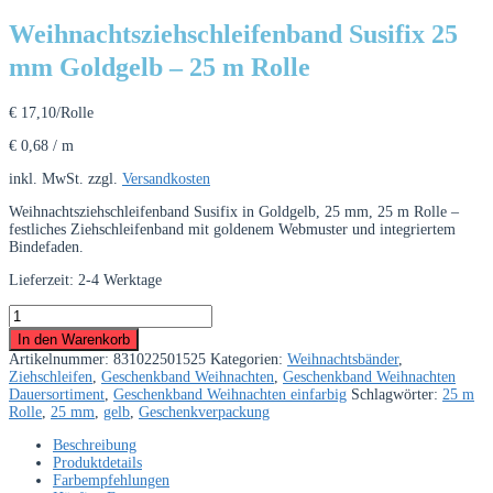
Weihnachtsziehschleifenband Susifix 25
mm Goldgelb – 25 m Rolle
€
17,10
/Rolle
€
0,68
/
m
inkl. MwSt.
zzgl.
Versandkosten
Weihnachtsziehschleifenband Susifix in Goldgelb, 25 mm, 25 m Rolle –
festliches Ziehschleifenband mit goldenem Webmuster und integriertem
Bindefaden.
Lieferzeit:
2-4 Werktage
Weihnachtsziehschleifenband
Susifix
In den Warenkorb
25
Artikelnummer:
831022501525
Kategorien:
Weihnachtsbänder
,
mm
Ziehschleifen
,
Geschenkband Weihnachten
,
Geschenkband Weihnachten
Goldgelb
Dauersortiment
,
Geschenkband Weihnachten einfarbig
Schlagwörter:
25 m
–
Rolle
,
25 mm
,
gelb
,
Geschenkverpackung
25
m
Beschreibung
Rolle
Produktdetails
Menge
Farbempfehlungen