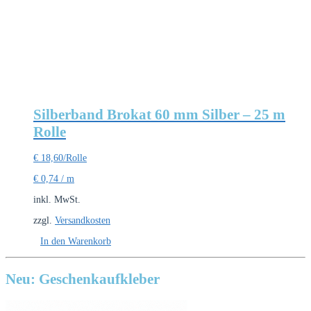
Silberband Brokat 60 mm Silber – 25 m
Rolle
€
18,60
/Rolle
€
0,74
/
m
inkl. MwSt.
zzgl.
Versandkosten
In den Warenkorb
Neu: Geschenkaufkleber