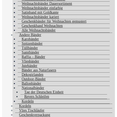
Weihnachtsbänder Dauersortiment
Weihnachtsbänder einfarbig
Satinband mit Goldkante
Weihnachtsbänder kariert
Geschenkbänder für Weihnachten gemustert
Geschenkband Weihnachten
Alle Weihnachtsbänder
Andere Bänder
Karobänder
Spitzenbänder
Tüllbänder
Samtbänder
Raffia – Bänder
Vliesbänder
Jutebänder
Bänder aus Naturfasern
Dekogirlanden
Outdoor-Bänder
Ballonbänder
Nationalbänder
Tag der Deutschen Einheit
Revers Schleifen
Kordeln
Kordeln
Vlies Tischläufer
Geschenkverpackung