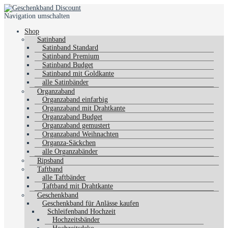
Navigation umschalten
Shop
Satinband
Satinband Standard
Satinband Premium
Satinband Budget
Satinband mit Goldkante
alle Satinbänder
Organzaband
Organzaband einfarbig
Organzaband mit Drahtkante
Organzaband Budget
Organzaband gemustert
Organzaband Weihnachten
Organza-Säckchen
alle Organzabänder
Ripsband
Taftband
alle Taftbänder
Taftband mit Drahtkante
Geschenkband
Geschenkband für Anlässe kaufen
Schleifenband Hochzeit
Hochzeitsbänder