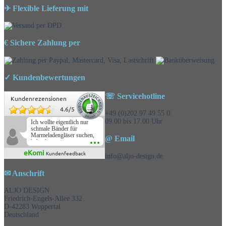
✈ Flexible Lieferung mit
€ Sichere Zahlung per
✓ Kundenbewertungen
☏ Servicehotline
Kundenrezensionen
4.6
/
5
+49 (0)202 97 49 55 0
09.00 bis 17.00 Uhr
Ich wollte eigentlich nur
schmale Bänder für
Marmeladengläser suchen,
@ Email
habe die
Überraschungsbänder
eKomi
Kundenfeedback
mitbestellt und war positiv
info@aljo-design.de
überrascht, schöne
Auswahl!
✉ Anschrift
ALJO DESIGN
Friedrich-Engels-Allee 332
D-42283 Wuppertal
Deutschland