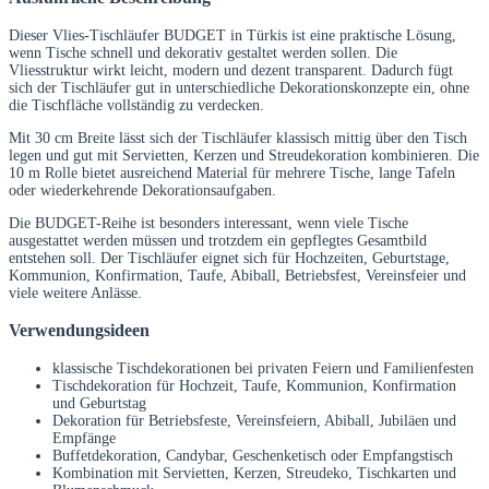
Dieser Vlies-Tischläufer BUDGET in Türkis ist eine praktische Lösung,
wenn Tische schnell und dekorativ gestaltet werden sollen. Die
Vliesstruktur wirkt leicht, modern und dezent transparent. Dadurch fügt
sich der Tischläufer gut in unterschiedliche Dekorationskonzepte ein, ohne
die Tischfläche vollständig zu verdecken.
Mit 30 cm Breite lässt sich der Tischläufer klassisch mittig über den Tisch
legen und gut mit Servietten, Kerzen und Streudekoration kombinieren. Die
10 m Rolle bietet ausreichend Material für mehrere Tische, lange Tafeln
oder wiederkehrende Dekorationsaufgaben.
Die BUDGET-Reihe ist besonders interessant, wenn viele Tische
ausgestattet werden müssen und trotzdem ein gepflegtes Gesamtbild
entstehen soll. Der Tischläufer eignet sich für Hochzeiten, Geburtstage,
Kommunion, Konfirmation, Taufe, Abiball, Betriebsfest, Vereinsfeier und
viele weitere Anlässe.
Verwendungsideen
klassische Tischdekorationen bei privaten Feiern und Familienfesten
Tischdekoration für Hochzeit, Taufe, Kommunion, Konfirmation
und Geburtstag
Dekoration für Betriebsfeste, Vereinsfeiern, Abiball, Jubiläen und
Empfänge
Buffetdekoration, Candybar, Geschenketisch oder Empfangstisch
Kombination mit Servietten, Kerzen, Streudeko, Tischkarten und