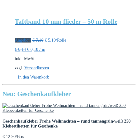
Taftband 10 mm flieder – 50 m Rolle
Ursprünglicher
Aktueller
Angebot!
€
7,10
€
5,10
/Rolle
Preis
Preis
€
0,14
€
0,10
/
m
war:
ist:
€ 7,10
€ 5,10.
inkl. MwSt.
zzgl.
Versandkosten
In den Warenkorb
Neu: Geschenkaufkleber
Geschenkaufkleber Frohe Weihnachten – rund tannengrün/weiß 250
Klebeetiketten für Geschenke
€
12,90
/Box