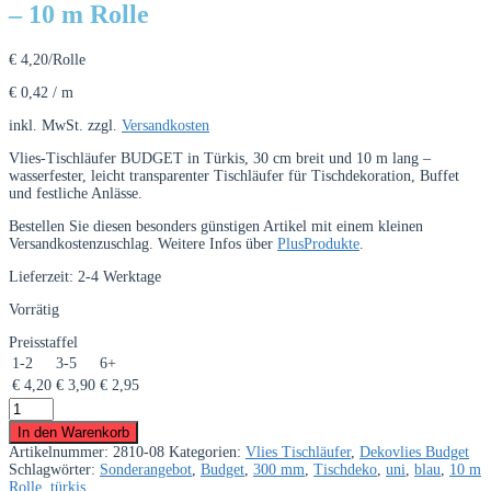
– 10 m Rolle
€
4,20
/Rolle
€
0,42
/
m
inkl. MwSt.
zzgl.
Versandkosten
Vlies-Tischläufer BUDGET in Türkis, 30 cm breit und 10 m lang –
wasserfester, leicht transparenter Tischläufer für Tischdekoration, Buffet
und festliche Anlässe.
Bestellen Sie diesen besonders günstigen Artikel mit einem kleinen
Versandkostenzuschlag. Weitere Infos über
PlusProdukte
.
Lieferzeit:
2-4 Werktage
Vorrätig
Preisstaffel
1-2
3-5
6+
€
4,20
€
3,90
€
2,95
Vlies-
Tischläufer
In den Warenkorb
BUDGET
Artikelnummer:
2810-08
Kategorien:
Vlies Tischläufer
,
Dekovlies Budget
30
Schlagwörter:
Sonderangebot
,
Budget
,
300 mm
,
Tischdeko
,
uni
,
blau
,
10 m
cm
Rolle
,
türkis