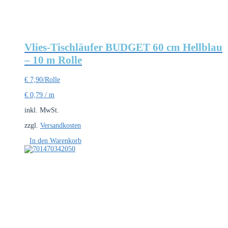
Vlies-Tischläufer BUDGET 60 cm Hellblau
– 10 m Rolle
€
7,90
/Rolle
€
0,79
/
m
inkl. MwSt.
zzgl.
Versandkosten
In den Warenkorb