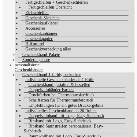
Fertigschleifen + Geschenkschleifen
Fertigschleifen Übersicht
Ziehschleifen
Geschenk-Säckchen
Geschenkaufkleber
Accessoires
Geschenkanhänger
Geschenkpapier
Hilfsmittel
Geschenkverpackung alles
Geschenkband-Pakete
Sonderangebote
personalisierte
Geschenkbänder
Geschenkband 1-farbig bedrucken
individuelle Geschenkbänder ab 1 Rolle
Geschenkband gestalten & bestellen
Doppelsatinbänder Farben
Druckfarben bei Thermotransferdruck
Schriftarten für Thermotransferdruck
Empfehlungen für ein gutes Druckergebnis
individuelles Geschenkband ab 20 Rollen
Doppelsatinband mit Logo, Easy-Siebdruck
Ripsband mit Logo, Easy-Siebdruck
Ripsband Satinstreifen personalisiert, Easy-
Siebdruck
Baumwollband mit Logo, Easy-Siebdruck