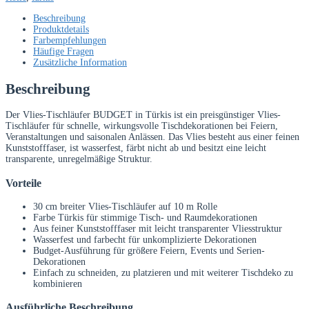
Türkis
–
Beschreibung
10
Produktdetails
m
Farbempfehlungen
Rolle
Häufige Fragen
Menge
Zusätzliche Information
Beschreibung
Der Vlies-Tischläufer BUDGET in Türkis ist ein preisgünstiger Vlies-
Tischläufer für schnelle, wirkungsvolle Tischdekorationen bei Feiern,
Veranstaltungen und saisonalen Anlässen. Das Vlies besteht aus einer feinen
Kunststofffaser, ist wasserfest, färbt nicht ab und besitzt eine leicht
transparente, unregelmäßige Struktur.
Vorteile
30 cm breiter Vlies-Tischläufer auf 10 m Rolle
Farbe Türkis für stimmige Tisch- und Raumdekorationen
Aus feiner Kunststofffaser mit leicht transparenter Vliesstruktur
Wasserfest und farbecht für unkomplizierte Dekorationen
Budget-Ausführung für größere Feiern, Events und Serien-
Dekorationen
Einfach zu schneiden, zu platzieren und mit weiterer Tischdeko zu
kombinieren
Ausführliche Beschreibung