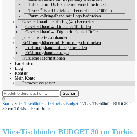
Taftband m. Drahtkante individuell bedruckt
®
Tencel
-Band individuell bedruckt – ab 1000 m
Baumwollringelband mit Logo bedrucken
Geschenkband mehrfarbig (4c) bedrucken
Geschenkband 4c-Druck ab 10 Rollen
Geschenkband 4c-Digitaldruck ab 1 Rolle
personalisierte Armbänder
Eröffnungsbänder mit Firmenlogo bedrucken
Eröffnungsband mit Logo bestellen
Eröffnungsband anfragen
Nützliche Informationen
Farbkarten
Blog
Kontakt
Mein Konto
Passwort vergessen
0
Start
/
Vlies Tischläufer
/
Dekovlies Budget
/ Vlies-Tischläufer BUDGET
30 cm Türkis – 10 m Rolle
Vlies-Tischläufer BUDGET 30 cm Türkis