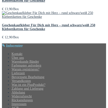
Klebeetiketten für Geschenke
€
13,90
/Box
Geschenkaufkleber Für Dich mit Herz – rund schwarz/weiß 250
Klebeetiketten für Geschenke
€
12,90
/Box
✎ Infocenter
Kontakt
Über uns
Warenkunde Bänder
Farbmuster anfordern
Warum registrieren?
Lieferzeit
Bevorzugte Bearbeitung
Versandkosten
Was ist ein PlusProdukt?
Zahlung und Lieferung
Abholung
Widerrufsrecht
Rücksendungen
Impressum
AGB