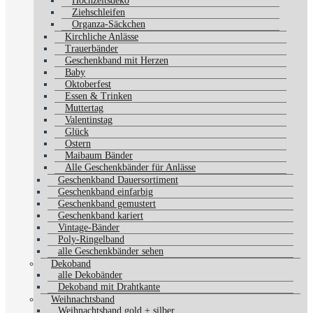
Hochzeitsdeko
Ziehschleifen
Organza-Säckchen
Kirchliche Anlässe
Trauerbänder
Geschenkband mit Herzen
Baby
Oktoberfest
Essen & Trinken
Muttertag
Valentinstag
Glück
Ostern
Maibaum Bänder
Alle Geschenkbänder für Anlässe
Geschenkband Dauersortiment
Geschenkband einfarbig
Geschenkband gemustert
Geschenkband kariert
Vintage-Bänder
Poly-Ringelband
alle Geschenkbänder sehen
Dekoband
alle Dekobänder
Dekoband mit Drahtkante
Weihnachtsband
Weihnachtsband gold + silber