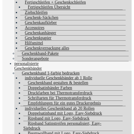
Fertigschleifen + Geschenkschleifen
Fertigschleifen Übersicht
Ziehschleifen
Geschenk-Säckchen
Geschenkaufkleber
Accessoires
Geschenkanhänger
Geschenkpapier
Hilfsmittel
Geschenkverpackung alles
Geschenkband-Pakete
Sonderangebote
personalisierte
Geschenkbänder
Geschenkband 1-farbig bedrucken
individuelle Geschenkbänder ab 1 Rolle
Geschenkband gestalten & bestellen
Doppelsatinbänder Farben
Druckfarben bei Thermotransferdruck
Schriftarten für Thermotransferdruck
Empfehlungen für ein gutes Druckergebnis
individuelles Geschenkband ab 20 Rollen
Doppelsatinband mit Logo, Easy-Siebdruck
Ripsband mit Logo, Easy-Siebdruck
Ripsband Satinstreifen personalisiert, Easy-
Siebdruck
Baumwollband mit Logo, Easy-Siebdruck