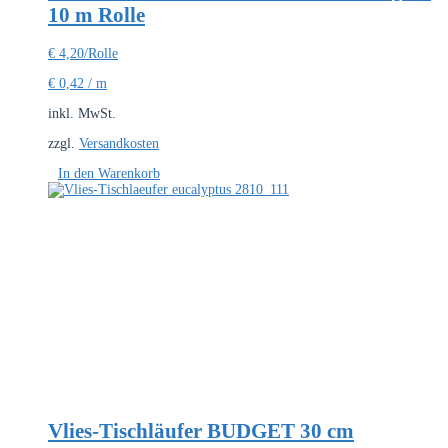
10 m Rolle
€
4,20
/Rolle
€
0,42
/
m
inkl. MwSt.
zzgl.
Versandkosten
In den Warenkorb
Vlies-Tischläufer BUDGET 30 cm