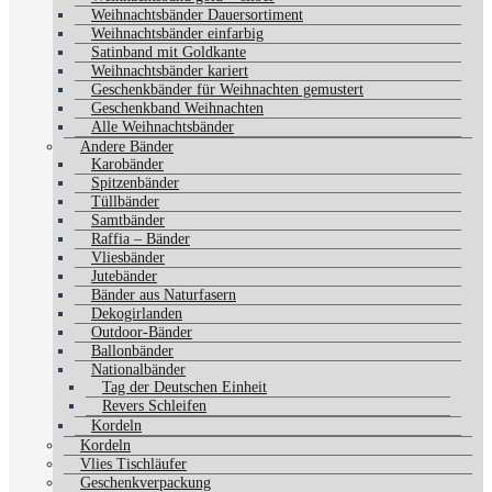
Weihnachtsbänder Dauersortiment
Weihnachtsbänder einfarbig
Satinband mit Goldkante
Weihnachtsbänder kariert
Geschenkbänder für Weihnachten gemustert
Geschenkband Weihnachten
Alle Weihnachtsbänder
Andere Bänder
Karobänder
Spitzenbänder
Tüllbänder
Samtbänder
Raffia – Bänder
Vliesbänder
Jutebänder
Bänder aus Naturfasern
Dekogirlanden
Outdoor-Bänder
Ballonbänder
Nationalbänder
Tag der Deutschen Einheit
Revers Schleifen
Kordeln
Kordeln
Vlies Tischläufer
Geschenkverpackung