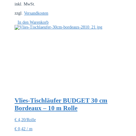
inkl. MwSt.
zzgl.
Versandkosten
In den Warenkorb
Vlies-Tischläufer BUDGET 30 cm
Bordeaux – 10 m Rolle
€
4,20
/Rolle
€
0,42
/
m