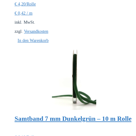
€
4,20
/Rolle
€
0,42
/
m
inkl. MwSt.
zzgl.
Versandkosten
In den Warenkorb
Samtband 7 mm Dunkelgrün – 10 m Rolle