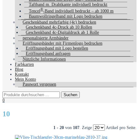
Taftband m. Drahtkante individuell bedruckt
®
Tencel
-Band individuell bedruckt – ab 1000 m
Baumwollringelband mit Logo bedrucken
Geschenkband mehrfarbig (4c) bedrucken
Geschenkband 4c-Druck ab 10 Rollen
Geschenkband 4c-Digitaldruck ab 1 Rolle
personalisierte Armbänder
Eröffnungsbänder mit Firmenlogo bedrucken
Eröffnungsband mit Logo bestellen
Eröffnungsband anfragen
Nützliche Informationen
Farbkarten
Blog
Kontakt
Mein Konto
Passwort vergessen
0
10
1 - 20
von
107
. Zeige
Artikel pro Seite.