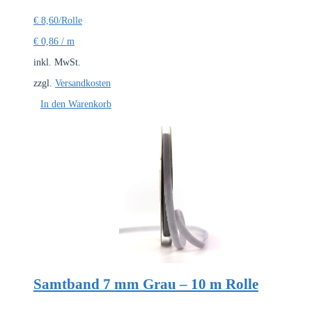
€
8,60
/Rolle
€
0,86
/
m
inkl. MwSt.
zzgl.
Versandkosten
In den Warenkorb
Samtband 7 mm Grau – 10 m Rolle