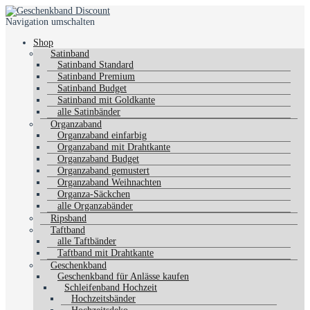
Navigation umschalten
Shop
Satinband
Satinband Standard
Satinband Premium
Satinband Budget
Satinband mit Goldkante
alle Satinbänder
Organzaband
Organzaband einfarbig
Organzaband mit Drahtkante
Organzaband Budget
Organzaband gemustert
Organzaband Weihnachten
Organza-Säckchen
alle Organzabänder
Ripsband
Taftband
alle Taftbänder
Taftband mit Drahtkante
Geschenkband
Geschenkband für Anlässe kaufen
Schleifenband Hochzeit
Hochzeitsbänder