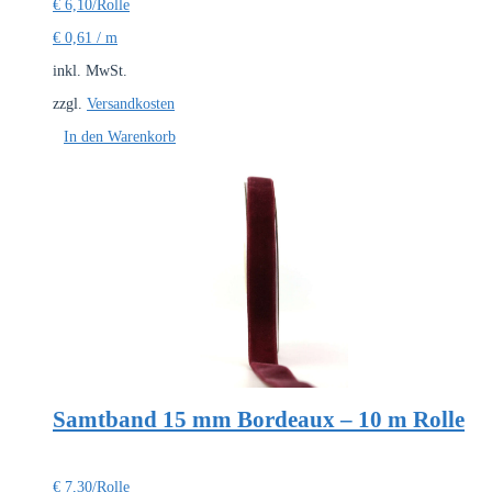
€
6,10
/Rolle
€
0,61
/
m
inkl. MwSt.
zzgl.
Versandkosten
In den Warenkorb
Samtband 15 mm Bordeaux – 10 m Rolle
€
7,30
/Rolle