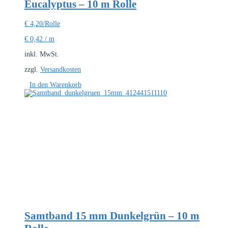
Eucalyptus – 10 m Rolle
€
4,20
/Rolle
€
0,42
/
m
inkl. MwSt.
zzgl.
Versandkosten
In den Warenkorb
Samtband 15 mm Dunkelgrün – 10 m