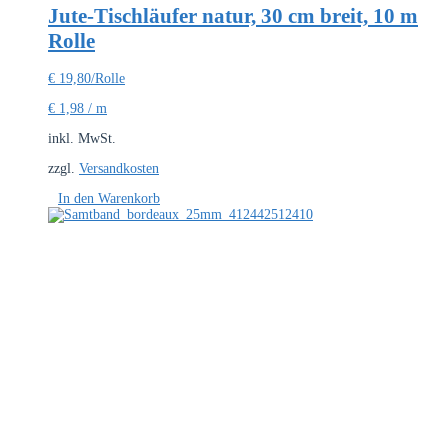
Jute-Tischläufer natur, 30 cm breit, 10 m
Rolle
€
19,80
/Rolle
€
1,98
/
m
inkl. MwSt.
zzgl.
Versandkosten
In den Warenkorb