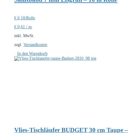
€
6,10
/Rolle
€
0,61
/
m
inkl. MwSt.
zzgl.
Versandkosten
In den Warenkorb
Vlies-Tischläufer BUDGET 30 cm Taupe –