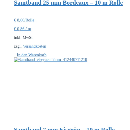
Samtband 25 mm Bordeaux – 10 m Rolle
€
8,60
/Rolle
€
0,86
/
m
inkl. MwSt.
zzgl.
Versandkosten
In den Warenkorb
Samtband 7 mm Eisgrün – 10 m Rolle