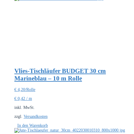
Vlies-Tischläufer BUDGET 30 cm
Marineblau – 10 m Rolle
€
4,20
/Rolle
€
0,42
/
m
inkl. MwSt.
zzgl.
Versandkosten
In den Warenkorb