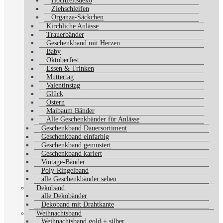
Hochzeitsdeko
Ziehschleifen
Organza-Säckchen
Kirchliche Anlässe
Trauerbänder
Geschenkband mit Herzen
Baby
Oktoberfest
Essen & Trinken
Muttertag
Valentinstag
Glück
Ostern
Maibaum Bänder
Alle Geschenkbänder für Anlässe
Geschenkband Dauersortiment
Geschenkband einfarbig
Geschenkband gemustert
Geschenkband kariert
Vintage-Bänder
Poly-Ringelband
alle Geschenkbänder sehen
Dekoband
alle Dekobänder
Dekoband mit Drahtkante
Weihnachtsband
Weihnachtsband gold + silber