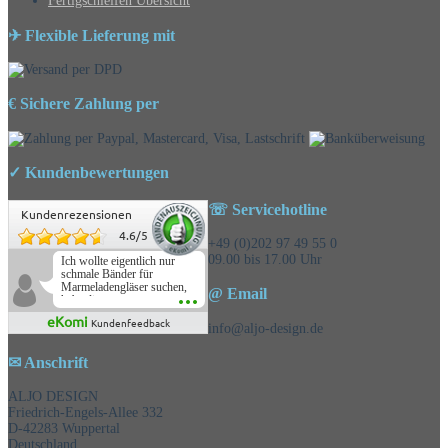
Fertigschleifen Übersicht
✈ Flexible Lieferung mit
€ Sichere Zahlung per
✓ Kundenbewertungen
☏ Servicehotline
Kundenrezensionen
4.6
/
5
+49 (0)202 97 49 55 0
09.00 bis 17.00 Uhr
Ich wollte eigentlich nur
schmale Bänder für
Marmeladengläser suchen,
@ Email
habe die
Überraschungsbänder
eKomi
Kundenfeedback
mitbestellt und war positiv
info@aljo-design.de
überrascht, schöne
Auswahl!
✉ Anschrift
ALJO DESIGN
Friedrich-Engels-Allee 332
D-42283 Wuppertal
Deutschland