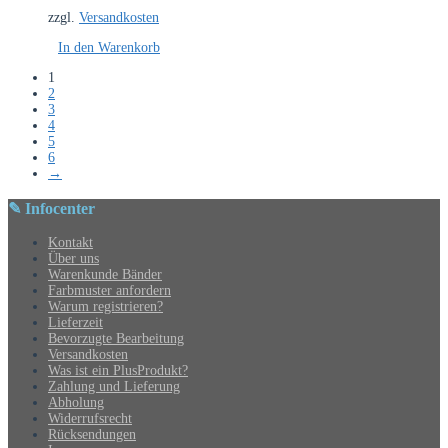
zzgl.
Versandkosten
In den Warenkorb
1
2
3
4
5
6
→
✎ Infocenter
Kontakt
Über uns
Warenkunde Bänder
Farbmuster anfordern
Warum registrieren?
Lieferzeit
Bevorzugte Bearbeitung
Versandkosten
Was ist ein PlusProdukt?
Zahlung und Lieferung
Abholung
Widerrufsrecht
Rücksendungen