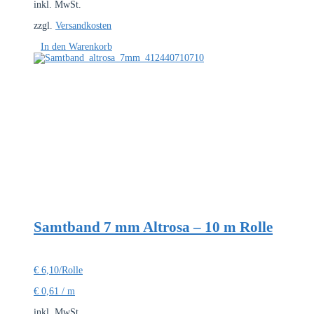
inkl. MwSt.
zzgl.
Versandkosten
In den Warenkorb
Samtband 7 mm Altrosa – 10 m Rolle
€
6,10
/Rolle
€
0,61
/
m
inkl. MwSt.