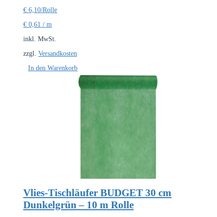
€
6,10
/Rolle
€
0,61
/
m
inkl. MwSt.
zzgl.
Versandkosten
In den Warenkorb
Vlies-Tischläufer BUDGET 30 cm
Dunkelgrün – 10 m Rolle