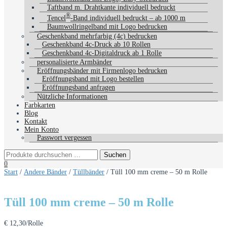
Taftband m. Drahtkante individuell bedruckt
®
Tencel
-Band individuell bedruckt – ab 1000 m
Baumwollringelband mit Logo bedrucken
Geschenkband mehrfarbig (4c) bedrucken
Geschenkband 4c-Druck ab 10 Rollen
Geschenkband 4c-Digitaldruck ab 1 Rolle
personalisierte Armbänder
Eröffnungsbänder mit Firmenlogo bedrucken
Eröffnungsband mit Logo bestellen
Eröffnungsband anfragen
Nützliche Informationen
Farbkarten
Blog
Kontakt
Mein Konto
Passwort vergessen
0
Start
/
Andere Bänder
/
Tüllbänder
/ Tüll 100 mm creme – 50 m Rolle
Tüll 100 mm creme – 50 m Rolle
€
12,30
/Rolle