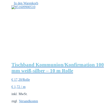
In den Warenkorb
Tischband Kommunion/Konfirmation 100
mm weiß-silber – 10 m Rolle
€
17,20
/Rolle
€
1,72
/
m
inkl. MwSt.
zzgl.
Versandkosten