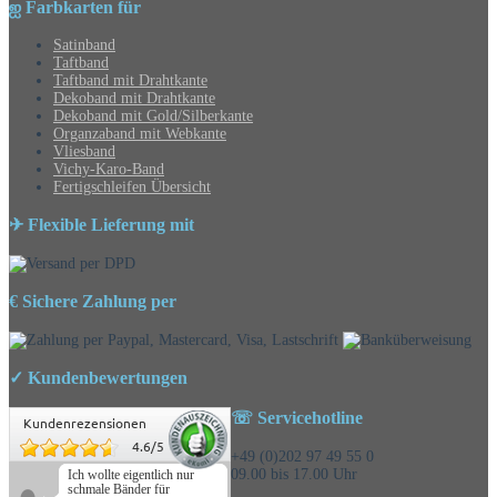
ஐ Farbkarten für
Satinband
Taftband
Taftband mit Drahtkante
Dekoband mit Drahtkante
Dekoband mit Gold/Silberkante
Organzaband mit Webkante
Vliesband
Vichy-Karo-Band
Fertigschleifen Übersicht
✈ Flexible Lieferung mit
€ Sichere Zahlung per
✓ Kundenbewertungen
☏ Servicehotline
Kundenrezensionen
4.6
/
5
+49 (0)202 97 49 55 0
09.00 bis 17.00 Uhr
Ich wollte eigentlich nur
schmale Bänder für