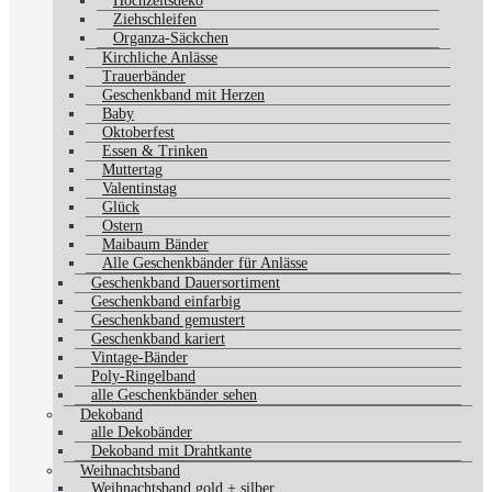
Hochzeitsdeko
Ziehschleifen
Organza-Säckchen
Kirchliche Anlässe
Trauerbänder
Geschenkband mit Herzen
Baby
Oktoberfest
Essen & Trinken
Muttertag
Valentinstag
Glück
Ostern
Maibaum Bänder
Alle Geschenkbänder für Anlässe
Geschenkband Dauersortiment
Geschenkband einfarbig
Geschenkband gemustert
Geschenkband kariert
Vintage-Bänder
Poly-Ringelband
alle Geschenkbänder sehen
Dekoband
alle Dekobänder
Dekoband mit Drahtkante
Weihnachtsband
Weihnachtsband gold + silber