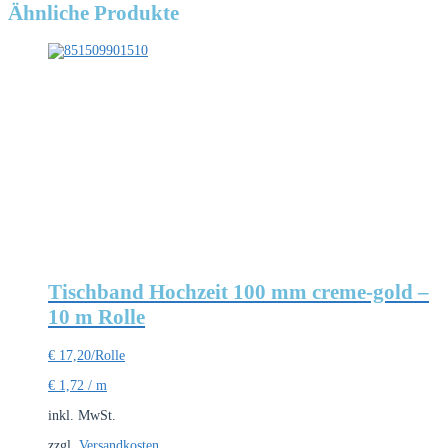
Ähnliche Produkte
Tischband Hochzeit 100 mm creme-gold –
10 m Rolle
€
17,20
/Rolle
€
1,72
/
m
inkl. MwSt.
zzgl.
Versandkosten