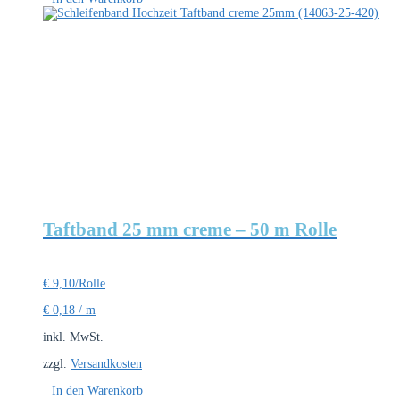
Taftband 25 mm creme – 50 m Rolle
€
9,10
/Rolle
€
0,18
/
m
inkl. MwSt.
zzgl.
Versandkosten
In den Warenkorb