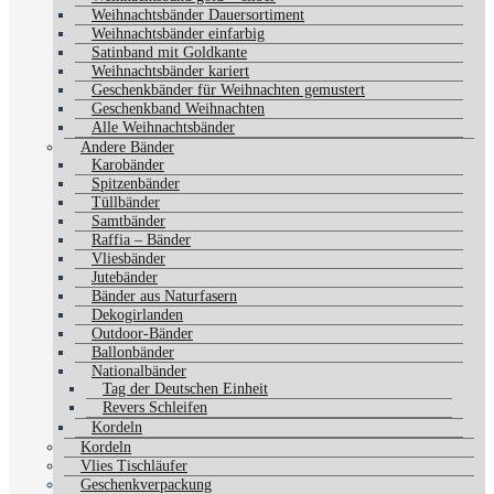
Weihnachtsbänder Dauersortiment
Weihnachtsbänder einfarbig
Satinband mit Goldkante
Weihnachtsbänder kariert
Geschenkbänder für Weihnachten gemustert
Geschenkband Weihnachten
Alle Weihnachtsbänder
Andere Bänder
Karobänder
Spitzenbänder
Tüllbänder
Samtbänder
Raffia – Bänder
Vliesbänder
Jutebänder
Bänder aus Naturfasern
Dekogirlanden
Outdoor-Bänder
Ballonbänder
Nationalbänder
Tag der Deutschen Einheit
Revers Schleifen
Kordeln
Kordeln
Vlies Tischläufer
Geschenkverpackung