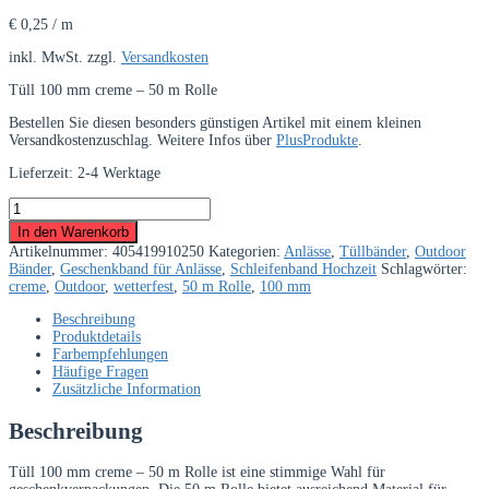
€
0,25
/
m
inkl. MwSt.
zzgl.
Versandkosten
Tüll 100 mm creme – 50 m Rolle
Bestellen Sie diesen besonders günstigen Artikel mit einem kleinen
Versandkostenzuschlag. Weitere Infos über
PlusProdukte
.
Lieferzeit:
2-4 Werktage
Tüll
100
In den Warenkorb
mm
Artikelnummer:
405419910250
Kategorien:
Anlässe
,
Tüllbänder
,
Outdoor
creme
Bänder
,
Geschenkband für Anlässe
,
Schleifenband Hochzeit
Schlagwörter:
–
creme
,
Outdoor
,
wetterfest
,
50 m Rolle
,
100 mm
50
m
Beschreibung
Rolle
Produktdetails
Menge
Farbempfehlungen
Häufige Fragen
Zusätzliche Information
Beschreibung
Tüll 100 mm creme – 50 m Rolle ist eine stimmige Wahl für