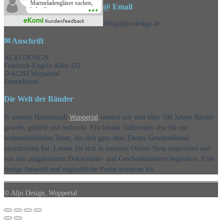
Marmeladengläser suchen,
@ Email
habe die
Überraschungsbänder
eKomi
Kundenfeedback
mitbestellt und war positiv
info@aljo-design.de
überrascht, schöne
Auswahl!
✉ Anschrift
ALJO DESIGN
Friedrich-Engels-Allee 332
D-42283 Wuppertal
Deutschland
Die Welt der Bänder
In unserer Heimatstadt
Wuppertal
werden seit weit über 100 Jahren Bänder
gewebt, gefärbt und bedruckt. Ein idealer Nährboden also für ein
leidenschaftliches Team, das sich ganz dem Thema
Geschenkband
verschrieben hat. Lassen Sie sich in unserem Online-Shop inspirieren und
von den ausgefallenen Dekorations- und Geschenkbändern begeistern. Eine
riesige Auswahl und unglaubliche Preise erwarten Sie.
© Aljo Design, Wuppertal