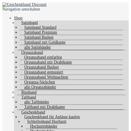
Navigation umschalten
Shop
Satinband
Satinband Standard
Satinband Premium
Satinband Budget
Satinband mit Goldkante
alle Satinbänder
Organzaband
Organzaband einfarbig
Organzaband mit Drahtkante
Organzaband Budget
Organzaband gemustert
Organzaband Weihnachten
Organza-Säckchen
alle Organzabänder
Ripsband
Taftband
alle Taftbänder
Taftband mit Drahtkante
Geschenkband
Geschenkband für Anlässe kaufen
Schleifenband Hochzeit
Hochzeitsbänder