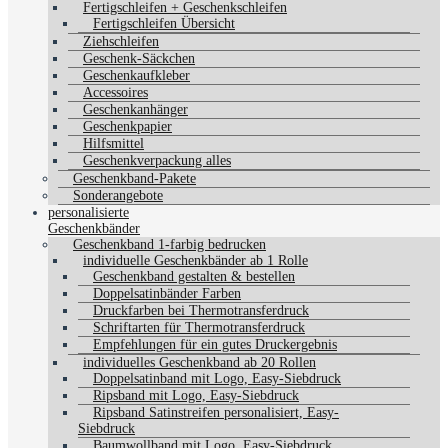
Fertigschleifen + Geschenkschleifen
Fertigschleifen Übersicht
Ziehschleifen
Geschenk-Säckchen
Geschenkaufkleber
Accessoires
Geschenkanhänger
Geschenkpapier
Hilfsmittel
Geschenkverpackung alles
Geschenkband-Pakete
Sonderangebote
personalisierte
Geschenkbänder
Geschenkband 1-farbig bedrucken
individuelle Geschenkbänder ab 1 Rolle
Geschenkband gestalten & bestellen
Doppelsatinbänder Farben
Druckfarben bei Thermotransferdruck
Schriftarten für Thermotransferdruck
Empfehlungen für ein gutes Druckergebnis
individuelles Geschenkband ab 20 Rollen
Doppelsatinband mit Logo, Easy-Siebdruck
Ripsband mit Logo, Easy-Siebdruck
Ripsband Satinstreifen personalisiert, Easy-
Siebdruck
Baumwollband mit Logo, Easy-Siebdruck