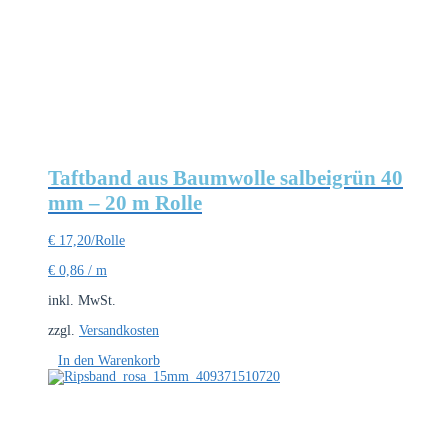
Taftband aus Baumwolle salbeigrün 40
mm – 20 m Rolle
€
17,20
/Rolle
€
0,86
/
m
inkl. MwSt.
zzgl.
Versandkosten
In den Warenkorb