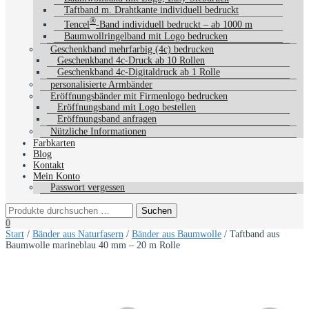
Taftband m. Drahtkante individuell bedruckt
®
Tencel
-Band individuell bedruckt – ab 1000 m
Baumwollringelband mit Logo bedrucken
Geschenkband mehrfarbig (4c) bedrucken
Geschenkband 4c-Druck ab 10 Rollen
Geschenkband 4c-Digitaldruck ab 1 Rolle
personalisierte Armbänder
Eröffnungsbänder mit Firmenlogo bedrucken
Eröffnungsband mit Logo bestellen
Eröffnungsband anfragen
Nützliche Informationen
Farbkarten
Blog
Kontakt
Mein Konto
Passwort vergessen
0
Start
/
Bänder aus Naturfasern
/
Bänder aus Baumwolle
/ Taftband aus
Baumwolle marineblau 40 mm – 20 m Rolle