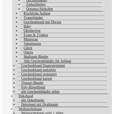
Hochzeitsdeko
Ziehschleifen
Organza-Säckchen
Kirchliche Anlässe
Trauerbänder
Geschenkband mit Herzen
Baby
Oktoberfest
Essen & Trinken
Muttertag
Valentinstag
Glück
Ostern
Maibaum Bänder
Alle Geschenkbänder für Anlässe
Geschenkband Dauersortiment
Geschenkband einfarbig
Geschenkband gemustert
Geschenkband kariert
Vintage-Bänder
Poly-Ringelband
alle Geschenkbänder sehen
Dekoband
alle Dekobänder
Dekoband mit Drahtkante
Weihnachtsband
Weihnachtsband gold + silber