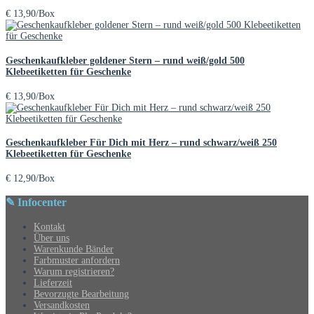
€
13,90
/Box
Geschenkaufkleber goldener Stern – rund weiß/gold 500
Klebeetiketten für Geschenke
€
13,90
/Box
Geschenkaufkleber Für Dich mit Herz – rund schwarz/weiß 250
Klebeetiketten für Geschenke
€
12,90
/Box
✎ Infocenter
Kontakt
Über uns
Warenkunde Bänder
Farbmuster anfordern
Warum registrieren?
Lieferzeit
Bevorzugte Bearbeitung
Versandkosten