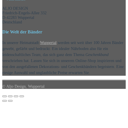
ALJO DESIGN
Friedrich-Engels-Allee 332
D-42283 Wuppertal
Deutschland
Die Welt der Bänder
In unserer Heimatstadt
Wuppertal
werden seit weit über 100 Jahren Bänder
gewebt, gefärbt und bedruckt. Ein idealer Nährboden also für ein
leidenschaftliches Team, das sich ganz dem Thema
Geschenkband
verschrieben hat. Lassen Sie sich in unserem Online-Shop inspirieren und
von den ausgefallenen Dekorations- und Geschenkbändern begeistern. Eine
riesige Auswahl und unglaubliche Preise erwarten Sie.
© Aljo Design, Wuppertal