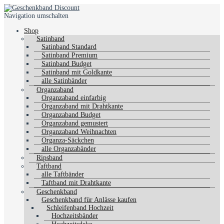
Navigation umschalten
Shop
Satinband
Satinband Standard
Satinband Premium
Satinband Budget
Satinband mit Goldkante
alle Satinbänder
Organzaband
Organzaband einfarbig
Organzaband mit Drahtkante
Organzaband Budget
Organzaband gemustert
Organzaband Weihnachten
Organza-Säckchen
alle Organzabänder
Ripsband
Taftband
alle Taftbänder
Taftband mit Drahtkante
Geschenkband
Geschenkband für Anlässe kaufen
Schleifenband Hochzeit
Hochzeitsbänder