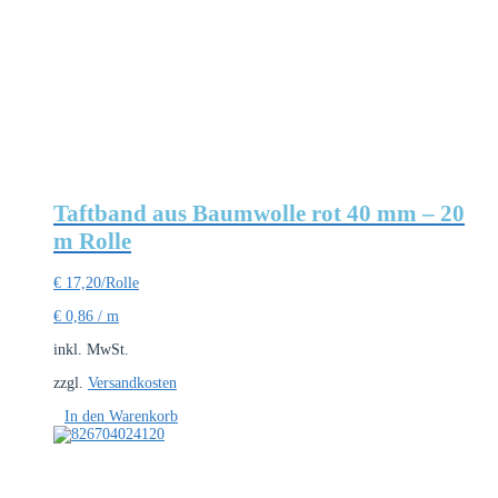
Taftband aus Baumwolle rot 40 mm – 20
m Rolle
€
17,20
/Rolle
€
0,86
/
m
inkl. MwSt.
zzgl.
Versandkosten
In den Warenkorb