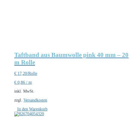
Taftband aus Baumwolle pink 40 mm – 20
m Rolle
€
17,20
/Rolle
€
0,86
/
m
inkl. MwSt.
zzgl.
Versandkosten
In den Warenkorb