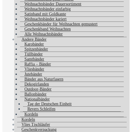
Weihnachtsbänder Dauersortiment
Weihnachtsbänder einfarbig
Satinband mit Goldkante
Weihnachtsbänder kariert
Geschenkbänder für Weihnachten gemustert
Geschenkband Weihnachten
Alle Weihnachtsbänder
Andere Bänder
Karobänder
Spitzenbänder
Tüllbänder
Samtbänder
Raffia – Bänder
Vliesbänder
Jutebänder
Bänder aus Naturfasern
Dekogirlanden
Outdoor-Bänder
Ballonbänder
Nationalbänder
Tag der Deutschen Einheit
Revers Schleifen
Kordeln
Kordeln
Vlies Tischläufer
Geschenkverpackung