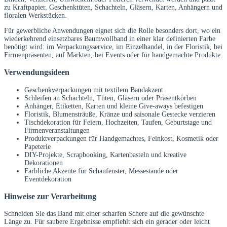
zu Kraftpapier, Geschenktüten, Schachteln, Gläsern, Karten, Anhängern und
floralen Werkstücken.
Für gewerbliche Anwendungen eignet sich die Rolle besonders dort, wo ein
wiederkehrend einsetzbares Baumwollband in einer klar definierten Farbe
benötigt wird: im Verpackungsservice, im Einzelhandel, in der Floristik, bei
Firmenpräsenten, auf Märkten, bei Events oder für handgemachte Produkte.
Verwendungsideen
Geschenkverpackungen mit textilem Bandakzent
Schleifen an Schachteln, Tüten, Gläsern oder Präsentkörben
Anhänger, Etiketten, Karten und kleine Give-aways befestigen
Floristik, Blumensträuße, Kränze und saisonale Gestecke verzieren
Tischdekoration für Feiern, Hochzeiten, Taufen, Geburtstage und
Firmenveranstaltungen
Produktverpackungen für Handgemachtes, Feinkost, Kosmetik oder
Papeterie
DIY-Projekte, Scrapbooking, Kartenbasteln und kreative
Dekorationen
Farbliche Akzente für Schaufenster, Messestände oder
Eventdekoration
Hinweise zur Verarbeitung
Schneiden Sie das Band mit einer scharfen Schere auf die gewünschte
Länge zu. Für saubere Ergebnisse empfiehlt sich ein gerader oder leicht