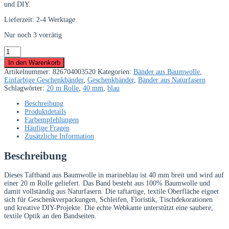
und DIY.
Lieferzeit:
2-4 Werktage
Nur noch 3 vorrätig
Taftband
aus
In den Warenkorb
Baumwolle
Artikelnummer:
826704003520
Kategorien:
Bänder aus Baumwolle
,
marineblau
Einfarbige Geschenkbänder
,
Geschenkbänder
,
Bänder aus Naturfasern
40
Schlagwörter:
20 m Rolle
,
40 mm
,
blau
mm
–
Beschreibung
20
Produktdetails
m
Farbempfehlungen
Rolle
Häufige Fragen
Menge
Zusätzliche Information
Beschreibung
Dieses Taftband aus Baumwolle in marineblau ist 40 mm breit und wird auf
einer 20 m Rolle geliefert. Das Band besteht aus 100% Baumwolle und
damit vollständig aus Naturfasern. Die taftartige, textile Oberfläche eignet
sich für Geschenkverpackungen, Schleifen, Floristik, Tischdekorationen
und kreative DIY-Projekte. Die echte Webkante unterstützt eine saubere,
textile Optik an den Bandseiten.