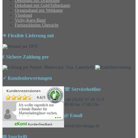
Dekoband mit Drahtkante
Dekoband mit Gold/Silberkante
Organzaband mit Webkante
Vliesband
Vichy-Karo-Band
Fertigschleifen Übersicht
✈ Flexible Lieferung mit
€ Sichere Zahlung per
✓ Kundenbewertungen
☏ Servicehotline
Kundenrezensionen
4.6
/
5
+49 (0)202 97 49 55 0
09.00 bis 17.00 Uhr
Ich wollte eigentlich nur
schmale Bänder für
Marmeladengläser suchen,
@ Email
habe die
Überraschungsbänder
eKomi
Kundenfeedback
mitbestellt und war positiv
info@aljo-design.de
überrascht, schöne
Auswahl!
✉ Anschrift