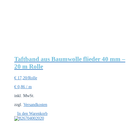
Taftband aus Baumwolle flieder 40 mm –
20 m Rolle
€
17,20
/Rolle
€
0,86
/
m
inkl. MwSt.
zzgl.
Versandkosten
In den Warenkorb