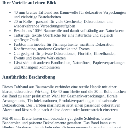
Ihre Vorteile auf einen Blick
40 mm breites Taftband aus Baumwolle für dekorative Verpackungen
und vielseitige Bastelarbeiten
20 m Rolle – passend für viele Geschenke, Dekorationen und
wiederkehrende Verpackungsaufgaben
Besteht aus 100% Baumwolle und damit vollständig aus Naturfasern
Taftartige, textile Oberfläche für eine natürliche und zugleich
gepflegte Optik
Farbton marineblau für Firmenpräsente, maritime Dekoration,
Konfirmation, moderne Geschenke und Events
Gut geeignet für private Dekorationen, Floristik, Einzelhandel,
Events und kreative Werkstätten
Lässt sich mit anderen Bandbreiten, Naturtönen, Papierverpackungen
und Anhängern kombinieren
Ausführliche Beschreibung
Dieses Taftband aus Baumwolle verbindet eine textile Haptik mit einer
klaren, dekorativen Wirkung. Die 40 mm Breite und die 20 m Rolle machen
das Band zu einer praktischen Wahl für Geschenkverpackungen, florale
Arrangements, Tischdekorationen, Produktverpackungen und saisonale
Dekorationen. Der Farbton marineblau setzt einen passenden dekorativen
Akzent und lässt sich je nach Anlass dezent oder kontrastreich einsetzen.
Mit 40 mm Breite lassen sich besonders gut große Schleifen, breite
Banderolen und präsente Dekoelemente gestalten. Das Band kann zum
Binden, Verzieren, Umwickeln oder Fixieren verwendet werden und passt