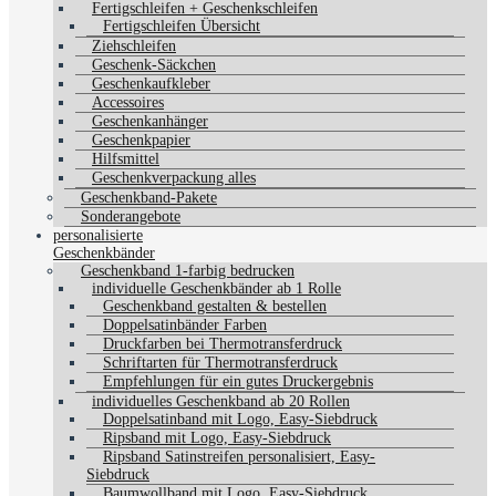
Fertigschleifen + Geschenkschleifen
Fertigschleifen Übersicht
Ziehschleifen
Geschenk-Säckchen
Geschenkaufkleber
Accessoires
Geschenkanhänger
Geschenkpapier
Hilfsmittel
Geschenkverpackung alles
Geschenkband-Pakete
Sonderangebote
personalisierte
Geschenkbänder
Geschenkband 1-farbig bedrucken
individuelle Geschenkbänder ab 1 Rolle
Geschenkband gestalten & bestellen
Doppelsatinbänder Farben
Druckfarben bei Thermotransferdruck
Schriftarten für Thermotransferdruck
Empfehlungen für ein gutes Druckergebnis
individuelles Geschenkband ab 20 Rollen
Doppelsatinband mit Logo, Easy-Siebdruck
Ripsband mit Logo, Easy-Siebdruck
Ripsband Satinstreifen personalisiert, Easy-
Siebdruck
Baumwollband mit Logo, Easy-Siebdruck