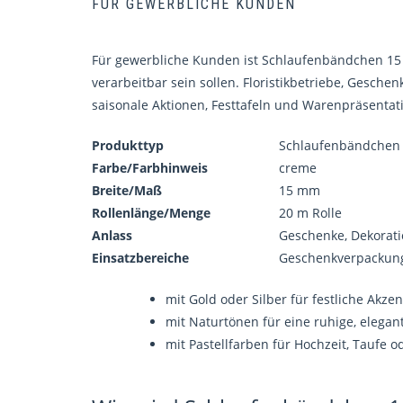
FÜR GEWERBLICHE KUNDEN
Für gewerbliche Kunden ist Schlaufenbändchen 15 
verarbeitbar sein sollen. Floristikbetriebe, Gesch
saisonale Aktionen, Festtafeln und Warenpräsentat
Produkttyp
Schlaufenbändchen
Farbe/Farbhinweis
creme
Breite/Maß
15 mm
Rollenlänge/Menge
20 m Rolle
Anlass
Geschenke, Dekorati
Einsatzbereiche
Geschenkverpackungen
mit Gold oder Silber für festliche Akz
mit Naturtönen für eine ruhige, elegan
mit Pastellfarben für Hochzeit, Tauf