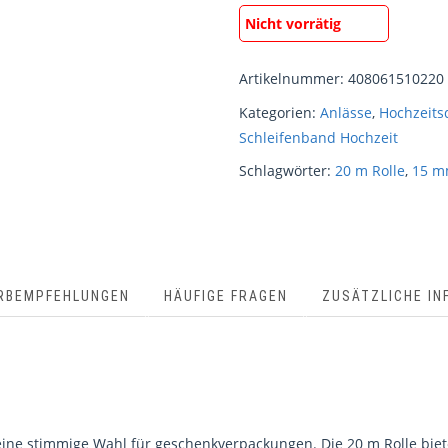
Nicht vorrätig
Artikelnummer:
408061510220
Kategorien:
Anlässe
,
Hochzeits
Schleifenband Hochzeit
Schlagwörter:
20 m Rolle
,
15 
RBEMPFEHLUNGEN
HÄUFIGE FRAGEN
ZUSÄTZLICHE IN
ine stimmige Wahl für geschenkverpackungen. Die 20 m Rolle biet