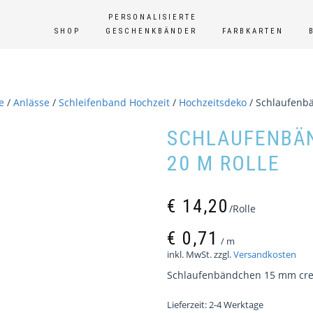
PERSONALISIERTE
SHOP
GESCHENKBÄNDER
FARBKARTEN
e
/
Anlässe
/
Schleifenband Hochzeit
/
Hochzeitsdeko
/ Schlaufenb
SCHLAUFENBÄ
20 M ROLLE
€
14,20
/Rolle
€
0,71
/
m
inkl. MwSt.
zzgl.
Versandkosten
Schlaufenbändchen 15 mm cre
Lieferzeit:
2-4 Werktage