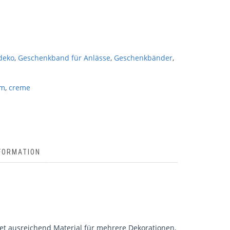
deko
,
Geschenkband für Anlässe
,
Geschenkbänder
,
mm
,
creme
FORMATION
et ausreichend Material für mehrere Dekorationen,