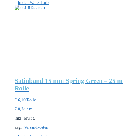
In den Warenkorb
Satinband 15 mm Spring Green – 25 m
Rolle
€
6,10
/Rolle
€
0,24
/
m
inkl. MwSt.
zzgl.
Versandkosten