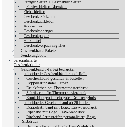
Fertigschleifen + Geschenkschleifen
Fertigschleifen Übersicht
Ziehschleifen
Geschenk-Säckchen
Geschenkaufkleber
Accessoires
Geschenkanhänger
Geschenkpapier
Hilfsmittel
Geschenkverpackung alles
Geschenkband-Pakete
Sonderangebote
personalisierte
Geschenkbänder
Geschenkband 1-farbig bedrucken
individuelle Geschenkbänder ab 1 Rolle
Geschenkband gestalten & bestellen
Doppelsatinbänder Farben
Druckfarben bei Thermotransferdruck
Schriftarten für Thermotransferdruck
Empfehlungen für ein gutes Druckergebnis
individuelles Geschenkband ab 20 Rollen
Doppelsatinband mit Logo, Easy-Siebdruck
Ripsband mit Logo, Easy-Siebdruck
Ripsband Satinstreifen personalisiert, Easy-
Siebdruck
Baumwollband mit Logo, Easy-Siebdruck