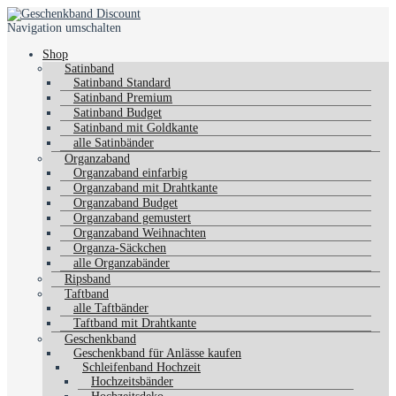
Navigation umschalten
Shop
Satinband
Satinband Standard
Satinband Premium
Satinband Budget
Satinband mit Goldkante
alle Satinbänder
Organzaband
Organzaband einfarbig
Organzaband mit Drahtkante
Organzaband Budget
Organzaband gemustert
Organzaband Weihnachten
Organza-Säckchen
alle Organzabänder
Ripsband
Taftband
alle Taftbänder
Taftband mit Drahtkante
Geschenkband
Geschenkband für Anlässe kaufen
Schleifenband Hochzeit
Hochzeitsbänder