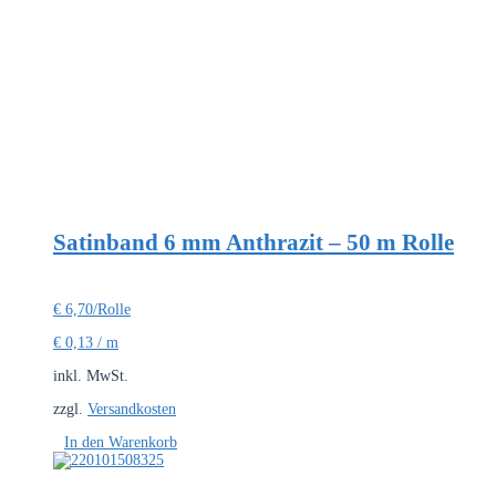
Satinband 6 mm Anthrazit – 50 m Rolle
€
6,70
/Rolle
€
0,13
/
m
inkl. MwSt.
zzgl.
Versandkosten
In den Warenkorb