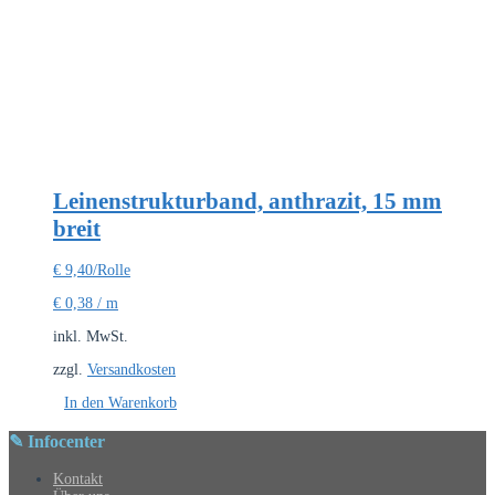
Leinenstrukturband, anthrazit, 15 mm
breit
€
9,40
/Rolle
€
0,38
/
m
inkl. MwSt.
zzgl.
Versandkosten
In den Warenkorb
✎ Infocenter
Kontakt