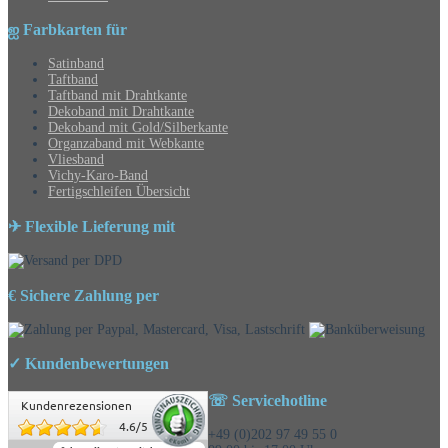
ஐ Farbkarten für
Satinband
Taftband
Taftband mit Drahtkante
Dekoband mit Drahtkante
Dekoband mit Gold/Silberkante
Organzaband mit Webkante
Vliesband
Vichy-Karo-Band
Fertigschleifen Übersicht
✈ Flexible Lieferung mit
€ Sichere Zahlung per
✓ Kundenbewertungen
☏ Servicehotline
Kundenrezensionen
4.6
/
5
+49 (0)202 97 49 55 0