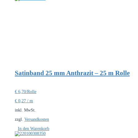
Satinband 25 mm Anthrazit – 25 m Rolle
€
6,70
/Rolle
€
0,27
/
m
inkl. MwSt.
zzgl.
Versandkosten
In den Warenkorb