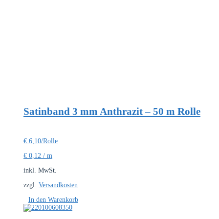
Satinband 3 mm Anthrazit – 50 m Rolle
€
6,10
/Rolle
€
0,12
/
m
inkl. MwSt.
zzgl.
Versandkosten
In den Warenkorb