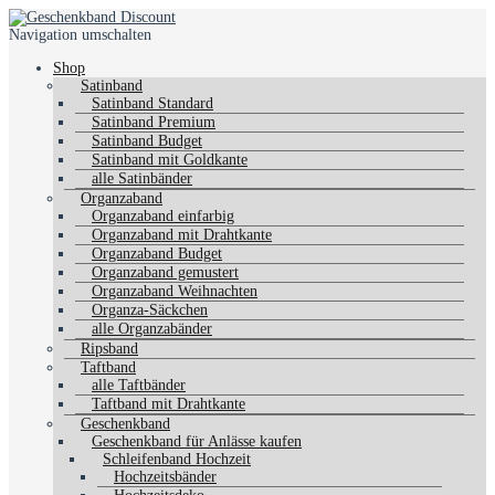
Navigation umschalten
Shop
Satinband
Satinband Standard
Satinband Premium
Satinband Budget
Satinband mit Goldkante
alle Satinbänder
Organzaband
Organzaband einfarbig
Organzaband mit Drahtkante
Organzaband Budget
Organzaband gemustert
Organzaband Weihnachten
Organza-Säckchen
alle Organzabänder
Ripsband
Taftband
alle Taftbänder
Taftband mit Drahtkante
Geschenkband
Geschenkband für Anlässe kaufen
Schleifenband Hochzeit
Hochzeitsbänder