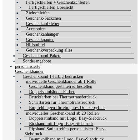
Fertigschleifen + Geschenkschleifen
Fertigschleifen Übersicht
Ziehschleifen
Geschenk-Säckchen
Geschenkaufkleber
Accessoires
Geschenkanhänger
Geschenkpapier
Hilfsmittel
Geschenkverpackung alles
Geschenkband-Pakete
Sonderangebote
personalisierte
Geschenkbänder
Geschenkband 1-farbig bedrucken
individuelle Geschenkbänder ab 1 Rolle
Geschenkband gestalten & bestellen
Doppelsatinbänder Farben
Druckfarben bei Thermotransferdruck
Schriftarten für Thermotransferdruck
Empfehlungen für ein gutes Druckergebnis
individuelles Geschenkband ab 20 Rollen
Doppelsatinband mit Logo, Easy-Siebdruck
Ripsband mit Logo, Easy-Siebdruck
Ripsband Satinstreifen personalisiert, Easy-
Siebdruck
Baumwollband mit Logo, Easy-Siebdruck