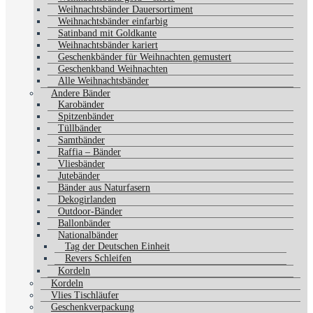
Weihnachtsbänder Dauersortiment
Weihnachtsbänder einfarbig
Satinband mit Goldkante
Weihnachtsbänder kariert
Geschenkbänder für Weihnachten gemustert
Geschenkband Weihnachten
Alle Weihnachtsbänder
Andere Bänder
Karobänder
Spitzenbänder
Tüllbänder
Samtbänder
Raffia – Bänder
Vliesbänder
Jutebänder
Bänder aus Naturfasern
Dekogirlanden
Outdoor-Bänder
Ballonbänder
Nationalbänder
Tag der Deutschen Einheit
Revers Schleifen
Kordeln
Kordeln
Vlies Tischläufer
Geschenkverpackung