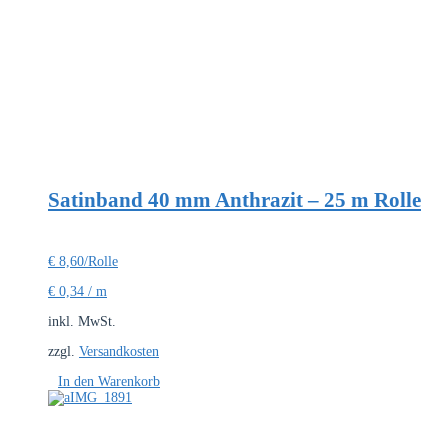
Satinband 40 mm Anthrazit – 25 m Rolle
€
8,60
/Rolle
€
0,34
/
m
inkl. MwSt.
zzgl.
Versandkosten
In den Warenkorb