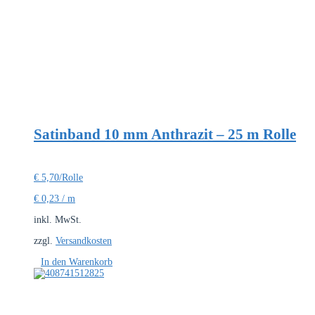
Satinband 10 mm Anthrazit – 25 m Rolle
€
5,70
/Rolle
€
0,23
/
m
inkl. MwSt.
zzgl.
Versandkosten
In den Warenkorb