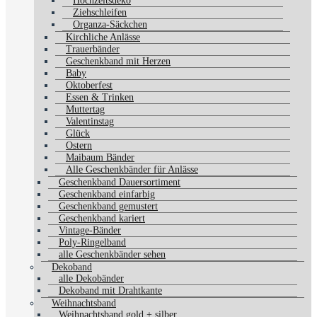
Hochzeitsdeko
Ziehschleifen
Organza-Säckchen
Kirchliche Anlässe
Trauerbänder
Geschenkband mit Herzen
Baby
Oktoberfest
Essen & Trinken
Muttertag
Valentinstag
Glück
Ostern
Maibaum Bänder
Alle Geschenkbänder für Anlässe
Geschenkband Dauersortiment
Geschenkband einfarbig
Geschenkband gemustert
Geschenkband kariert
Vintage-Bänder
Poly-Ringelband
alle Geschenkbänder sehen
Dekoband
alle Dekobänder
Dekoband mit Drahtkante
Weihnachtsband
Weihnachtsband gold + silber