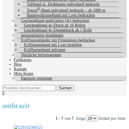
Taftband m. Drahtkante individuell bedruckt
®
Tencel
-Band individuell bedruckt – ab 1000 m
Baumwollringelband mit Logo bedrucken
Geschenkband mehrfarbig (4c) bedrucken
Geschenkband 4c-Druck ab 10 Rollen
Geschenkband 4c-Digitaldruck ab 1 Rolle
personalisierte Armbänder
Eröffnungsbänder mit Firmenlogo bedrucken
Eröffnungsband mit Logo bestellen
Eröffnungsband anfragen
Nützliche Informationen
Farbkarten
Blog
Kontakt
Mein Konto
Passwort vergessen
0
anthrazit
1 - 7
von
7
. Zeige
Artikel pro Seite.