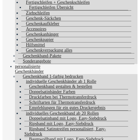
Fertigschleifen + Geschenkschleifen
Fertigschleifen Übersicht
Ziehschleifen
Geschenk-Säckchen
Geschenkaufkleber
Accessoires
Geschenkanhänger
Geschenkpapier
Hilfsmittel
Geschenkverpackung alles
Geschenkband-Pakete
Sonderangebote
personalisierte
Geschenkbänder
Geschenkband 1-farbig bedrucken
individuelle Geschenkbänder ab 1 Rolle
Geschenkband gestalten & bestellen
Doppelsatinbänder Farben
Druckfarben bei Thermotransferdruck
Schriftarten für Thermotransferdruck
Empfehlungen für ein gutes Druckergebnis
individuelles Geschenkband ab 20 Rollen
Doppelsatinband mit Logo, Easy-Siebdruck
Ripsband mit Logo, Easy-Siebdruck
Ripsband Satinstreifen personalisiert, Easy-
Siebdruck
Baumwollband mit Logo, Easy-Siebdruck