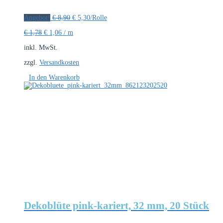
Ursprünglicher
Aktueller
Angebot!
€
8,90
€
5,30
/Rolle
Preis
Preis
€
1,78
€
1,06
/
m
war:
ist:
€ 8,90
€ 5,30.
inkl. MwSt.
zzgl.
Versandkosten
In den Warenkorb
Dekoblüte pink-kariert, 32 mm, 20 Stück