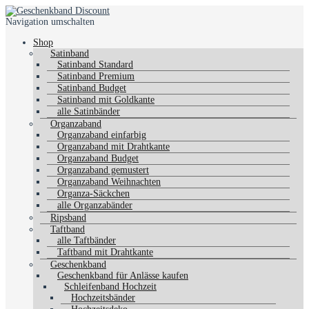
Navigation umschalten
Shop
Satinband
Satinband Standard
Satinband Premium
Satinband Budget
Satinband mit Goldkante
alle Satinbänder
Organzaband
Organzaband einfarbig
Organzaband mit Drahtkante
Organzaband Budget
Organzaband gemustert
Organzaband Weihnachten
Organza-Säckchen
alle Organzabänder
Ripsband
Taftband
alle Taftbänder
Taftband mit Drahtkante
Geschenkband
Geschenkband für Anlässe kaufen
Schleifenband Hochzeit
Hochzeitsbänder