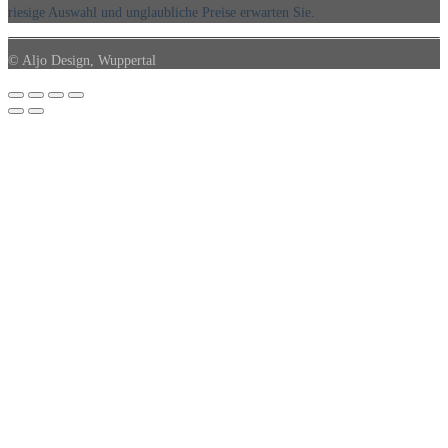
riesige Auswahl und unglaubliche Preise erwarten Sie.
© Aljo Design, Wuppertal