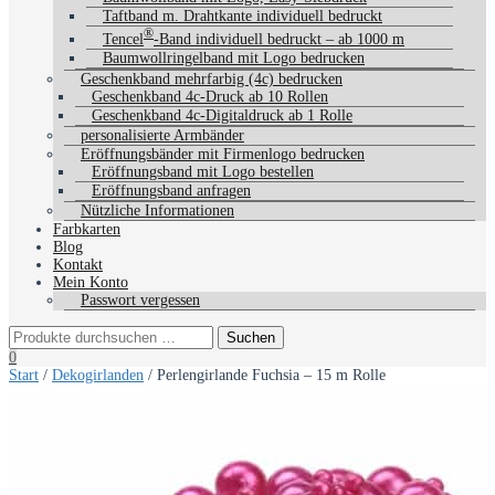
Taftband m. Drahtkante individuell bedruckt
®
Tencel
-Band individuell bedruckt – ab 1000 m
Baumwollringelband mit Logo bedrucken
Geschenkband mehrfarbig (4c) bedrucken
Geschenkband 4c-Druck ab 10 Rollen
Geschenkband 4c-Digitaldruck ab 1 Rolle
personalisierte Armbänder
Eröffnungsbänder mit Firmenlogo bedrucken
Eröffnungsband mit Logo bestellen
Eröffnungsband anfragen
Nützliche Informationen
Farbkarten
Blog
Kontakt
Mein Konto
Passwort vergessen
0
Start
/
Dekogirlanden
/ Perlengirlande Fuchsia – 15 m Rolle