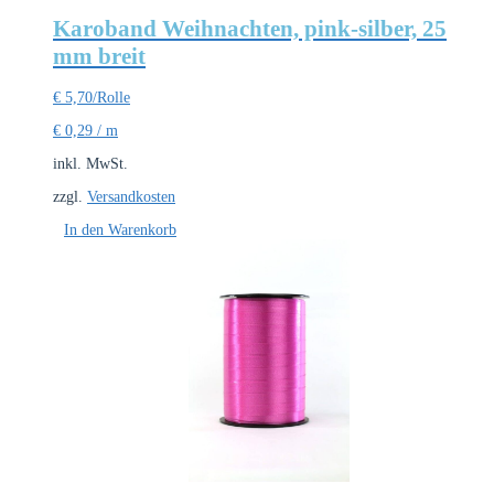
Karoband Weihnachten, pink-silber, 25
mm breit
€
5,70
/Rolle
€
0,29
/
m
inkl. MwSt.
zzgl.
Versandkosten
In den Warenkorb