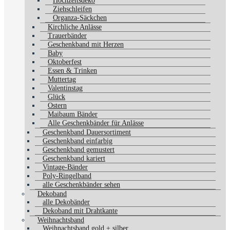
Hochzeitsdeko
Ziehschleifen
Organza-Säckchen
Kirchliche Anlässe
Trauerbänder
Geschenkband mit Herzen
Baby
Oktoberfest
Essen & Trinken
Muttertag
Valentinstag
Glück
Ostern
Maibaum Bänder
Alle Geschenkbänder für Anlässe
Geschenkband Dauersortiment
Geschenkband einfarbig
Geschenkband gemustert
Geschenkband kariert
Vintage-Bänder
Poly-Ringelband
alle Geschenkbänder sehen
Dekoband
alle Dekobänder
Dekoband mit Drahtkante
Weihnachtsband
Weihnachtsband gold + silber