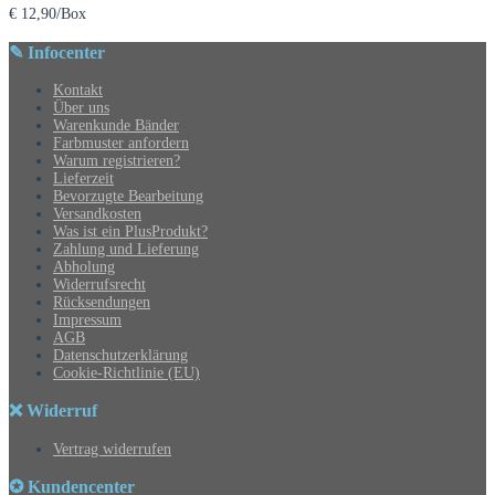
€
12,90
/Box
✎ Infocenter
Kontakt
Über uns
Warenkunde Bänder
Farbmuster anfordern
Warum registrieren?
Lieferzeit
Bevorzugte Bearbeitung
Versandkosten
Was ist ein PlusProdukt?
Zahlung und Lieferung
Abholung
Widerrufsrecht
Rücksendungen
Impressum
AGB
Datenschutzerklärung
Cookie-Richtlinie (EU)
❌ Widerruf
Vertrag widerrufen
✪ Kundencenter