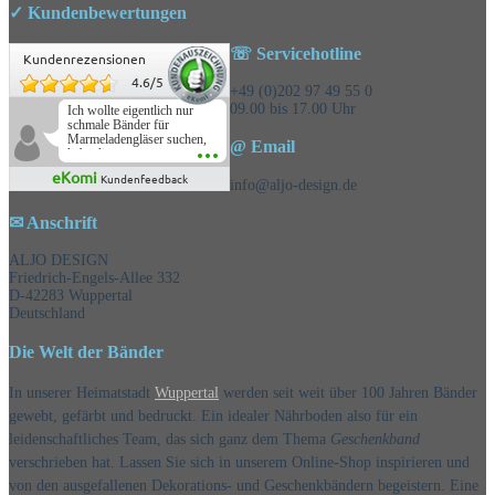
✓ Kundenbewertungen
☏ Servicehotline
Kundenrezensionen
4.6
/
5
+49 (0)202 97 49 55 0
09.00 bis 17.00 Uhr
Ich wollte eigentlich nur
schmale Bänder für
Marmeladengläser suchen,
@ Email
habe die
Überraschungsbänder
eKomi
Kundenfeedback
mitbestellt und war positiv
info@aljo-design.de
überrascht, schöne
Auswahl!
✉ Anschrift
ALJO DESIGN
Friedrich-Engels-Allee 332
D-42283 Wuppertal
Deutschland
Die Welt der Bänder
In unserer Heimatstadt
Wuppertal
werden seit weit über 100 Jahren Bänder
gewebt, gefärbt und bedruckt. Ein idealer Nährboden also für ein
leidenschaftliches Team, das sich ganz dem Thema
Geschenkband
verschrieben hat. Lassen Sie sich in unserem Online-Shop inspirieren und
von den ausgefallenen Dekorations- und Geschenkbändern begeistern. Eine