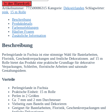
Fuchsia
In den Warenkorb
–
Artikelnummer:
771500086315
Kategorie:
Dekogirlanden
Schlagwörter:
15
pink
,
15 m Rolle
m
Rolle
Beschreibung
Menge
Produktdetails
Farbempfehlungen
Häufige Fragen
Zusätzliche Information
Beschreibung
Perlengirlande in Fuchsia ist eine stimmige Wahl für Bastelarbeiten,
Floristik, Geschenkverpackungen und festliche Dekorationen. auf 15 m
Rolle bietet das Produkt eine praktische Grundlage für dekorative
Verpackungen, Schleifen, floristische Arbeiten und saisonale
Gestaltungsideen.
Vorteile
Perlengirlande in Fuchsia
Praktische Einheit: 15 m Rolle
Perlen in 2 Größen
Ca. 7 mm und 2 mm Durchmesser
Vielseitig zum Basteln und Dekorieren
Geeignet für Bastelarbeiten, Floristik, Geschenkverpackungen und
festliche Dekorationen