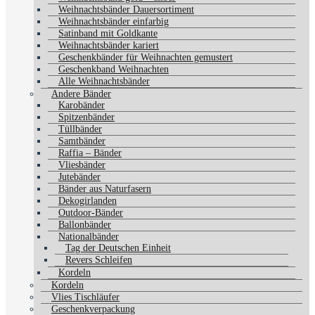
Weihnachtsbänder Dauersortiment
Weihnachtsbänder einfarbig
Satinband mit Goldkante
Weihnachtsbänder kariert
Geschenkbänder für Weihnachten gemustert
Geschenkband Weihnachten
Alle Weihnachtsbänder
Andere Bänder
Karobänder
Spitzenbänder
Tüllbänder
Samtbänder
Raffia – Bänder
Vliesbänder
Jutebänder
Bänder aus Naturfasern
Dekogirlanden
Outdoor-Bänder
Ballonbänder
Nationalbänder
Tag der Deutschen Einheit
Revers Schleifen
Kordeln
Kordeln
Vlies Tischläufer
Geschenkverpackung