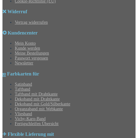
Cookie-Richtlinie (EU)
❌ Widerruf
Vertrag widerrufen
✪ Kundencenter
Mein Konto
Kunde werden
Meine Bestellungen
Passwort vergessen
Newsletter
ஐ Farbkarten für
Satinband
Taftband
Taftband mit Drahtkante
Dekoband mit Drahtkante
Dekoband mit Gold/Silberkante
Organzaband mit Webkante
Vliesband
Vichy-Karo-Band
Fertigschleifen Übersicht
✈ Flexible Lieferung mit