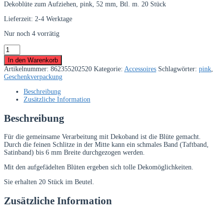
Dekoblüte zum Aufziehen, pink, 52 mm, Btl. m. 20 Stück
Lieferzeit:
2-4 Werktage
Nur noch 4 vorrätig
Dekoblüte
zum
In den Warenkorb
Aufziehen,
Artikelnummer:
862355202520
Kategorie:
Accessoires
Schlagwörter:
pink
,
pink,
Geschenkverpackung
52
mm,
Beschreibung
20
Zusätzliche Information
Stück
Menge
Beschreibung
Für die gemeinsame Verarbeitung mit Dekoband ist die Blüte gemacht.
Durch die feinen Schlitze in der Mitte kann ein schmales Band (Taftband,
Satinband) bis 6 mm Breite durchgezogen werden.
Mit den aufgefädelten Blüten ergeben sich tolle Dekomöglichkeiten.
Sie erhalten 20 Stück im Beutel.
Zusätzliche Information