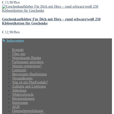
€
13,90
/Box
Geschenkaufkleber Für Dich mit Herz – rund schwarz/weiß 250
Klebeetiketten für Geschenke
€
12,90
/Box
✎ Infocenter
Kontakt
Über uns
Warenkunde Bänder
Farbmuster anfordern
Warum registrieren?
Lieferzeit
Bevorzugte Bearbeitung
Versandkosten
Was ist ein PlusProdukt?
Zahlung und Lieferung
Abholung
Widerrufsrecht
Rücksendungen
Impressum
AGB
Datenschutzerklärung