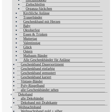
Hochzeitsdeko
Ziehschleifen
Organza-Säckchen
Kirchliche Anlässe
Trauerbänder
Geschenkband mit Herzen
Baby
Oktoberfest
Essen & Trinken
Muttertag
Valentinstag
Glück
Ostern
Maibaum Bänder
Alle Geschenkbänder für Anlässe
Geschenkband Dauersortiment
Geschenkband einfarbig
Geschenkband gemustert
Geschenkband kariert
Vintage-Bänder
Poly-Ringelband
alle Geschenkbänder sehen
Dekoband
alle Dekobänder
Dekoband mit Drahtkante
Weihnachtsband
Weihnachtsband gold + silber