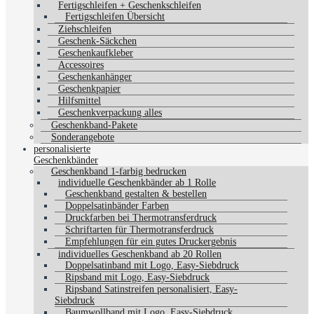
Fertigschleifen + Geschenkschleifen
Fertigschleifen Übersicht
Ziehschleifen
Geschenk-Säckchen
Geschenkaufkleber
Accessoires
Geschenkanhänger
Geschenkpapier
Hilfsmittel
Geschenkverpackung alles
Geschenkband-Pakete
Sonderangebote
personalisierte
Geschenkbänder
Geschenkband 1-farbig bedrucken
individuelle Geschenkbänder ab 1 Rolle
Geschenkband gestalten & bestellen
Doppelsatinbänder Farben
Druckfarben bei Thermotransferdruck
Schriftarten für Thermotransferdruck
Empfehlungen für ein gutes Druckergebnis
individuelles Geschenkband ab 20 Rollen
Doppelsatinband mit Logo, Easy-Siebdruck
Ripsband mit Logo, Easy-Siebdruck
Ripsband Satinstreifen personalisiert, Easy-
Siebdruck
Baumwollband mit Logo, Easy-Siebdruck