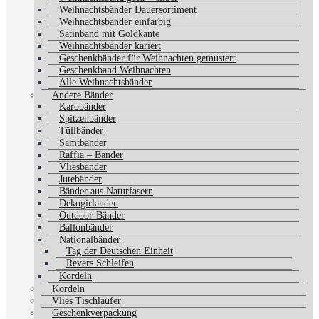
Weihnachtsbänder Dauersortiment
Weihnachtsbänder einfarbig
Satinband mit Goldkante
Weihnachtsbänder kariert
Geschenkbänder für Weihnachten gemustert
Geschenkband Weihnachten
Alle Weihnachtsbänder
Andere Bänder
Karobänder
Spitzenbänder
Tüllbänder
Samtbänder
Raffia – Bänder
Vliesbänder
Jutebänder
Bänder aus Naturfasern
Dekogirlanden
Outdoor-Bänder
Ballonbänder
Nationalbänder
Tag der Deutschen Einheit
Revers Schleifen
Kordeln
Kordeln
Vlies Tischläufer
Geschenkverpackung