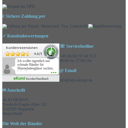
€ Sichere Zahlung per
✓ Kundenbewertungen
☏ Servicehotline
Kundenrezensionen
4.6
/
5
+49 (0)202 97 49 55 0
09.00 bis 17.00 Uhr
Ich wollte eigentlich nur
schmale Bänder für
Marmeladengläser suchen,
@ Email
habe die
Überraschungsbänder
eKomi
Kundenfeedback
mitbestellt und war positiv
info@aljo-design.de
überrascht, schöne
Auswahl!
✉ Anschrift
ALJO DESIGN
Friedrich-Engels-Allee 332
D-42283 Wuppertal
Deutschland
Die Welt der Bänder