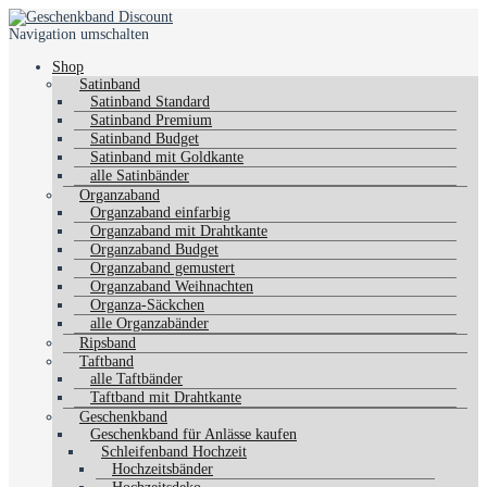
Navigation umschalten
Shop
Satinband
Satinband Standard
Satinband Premium
Satinband Budget
Satinband mit Goldkante
alle Satinbänder
Organzaband
Organzaband einfarbig
Organzaband mit Drahtkante
Organzaband Budget
Organzaband gemustert
Organzaband Weihnachten
Organza-Säckchen
alle Organzabänder
Ripsband
Taftband
alle Taftbänder
Taftband mit Drahtkante
Geschenkband
Geschenkband für Anlässe kaufen
Schleifenband Hochzeit
Hochzeitsbänder