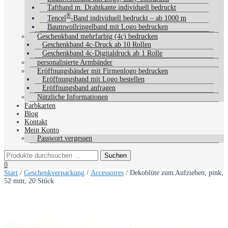
Taftband m. Drahtkante individuell bedruckt
®
Tencel
-Band individuell bedruckt – ab 1000 m
Baumwollringelband mit Logo bedrucken
Geschenkband mehrfarbig (4c) bedrucken
Geschenkband 4c-Druck ab 10 Rollen
Geschenkband 4c-Digitaldruck ab 1 Rolle
personalisierte Armbänder
Eröffnungsbänder mit Firmenlogo bedrucken
Eröffnungsband mit Logo bestellen
Eröffnungsband anfragen
Nützliche Informationen
Farbkarten
Blog
Kontakt
Mein Konto
Passwort vergessen
0
Start
/
Geschenkverpackung
/
Accessoires
/ Dekoblüte zum Aufziehen, pink,
52 mm, 20 Stück