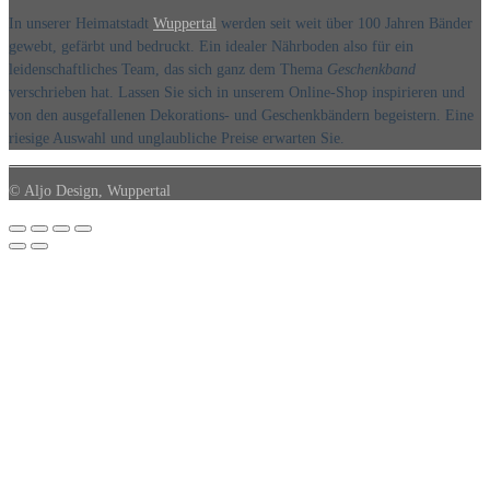
In unserer Heimatstadt
Wuppertal
werden seit weit über 100 Jahren Bänder
gewebt, gefärbt und bedruckt. Ein idealer Nährboden also für ein
leidenschaftliches Team, das sich ganz dem Thema
Geschenkband
verschrieben hat. Lassen Sie sich in unserem Online-Shop inspirieren und
von den ausgefallenen Dekorations- und Geschenkbändern begeistern. Eine
riesige Auswahl und unglaubliche Preise erwarten Sie.
© Aljo Design, Wuppertal