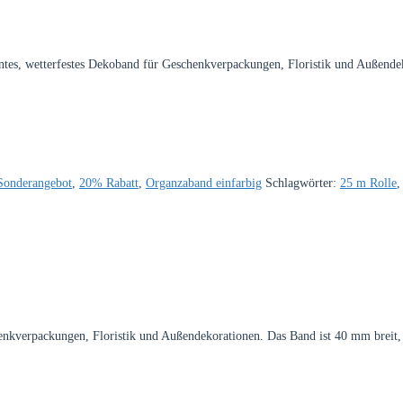
tes, wetterfestes Dekoband für Geschenkverpackungen, Floristik und Außende
Sonderangebot
,
20% Rabatt
,
Organzaband einfarbig
Schlagwörter:
25 m Rolle
enkverpackungen, Floristik und Außendekorationen. Das Band ist 40 mm breit,