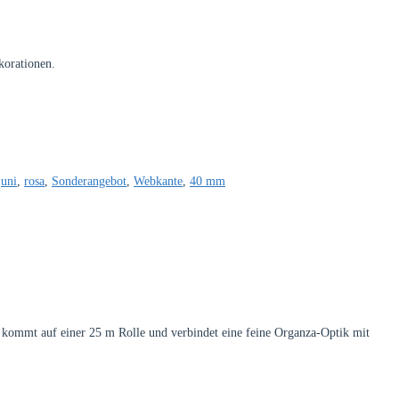
korationen.
,
uni
,
rosa
,
Sonderangebot
,
Webkante
,
40 mm
 kommt auf einer 25 m Rolle und verbindet eine feine Organza-Optik mit