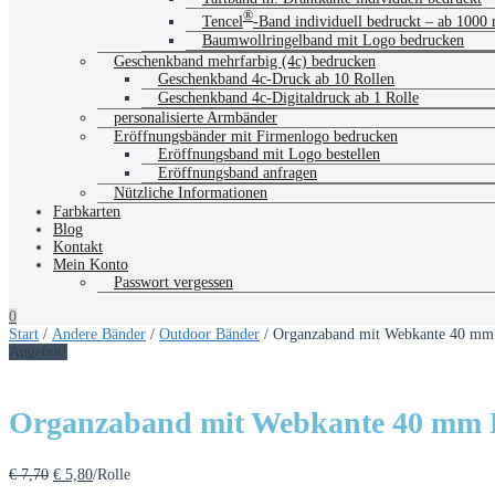
®
Tencel
-Band individuell bedruckt – ab 1000
Baumwollringelband mit Logo bedrucken
Geschenkband mehrfarbig (4c) bedrucken
Geschenkband 4c-Druck ab 10 Rollen
Geschenkband 4c-Digitaldruck ab 1 Rolle
personalisierte Armbänder
Eröffnungsbänder mit Firmenlogo bedrucken
Eröffnungsband mit Logo bestellen
Eröffnungsband anfragen
Nützliche Informationen
Farbkarten
Blog
Kontakt
Mein Konto
Passwort vergessen
0
Start
/
Andere Bänder
/
Outdoor Bänder
/ Organzaband mit Webkante 40 mm 
Angebot!
Organzaband mit Webkante 40 mm R
Ursprünglicher
Aktueller
€
7,70
€
5,80
/Rolle
Preis
Preis