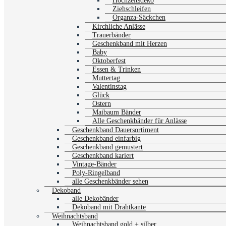
Hochzeitsdeko
Ziehschleifen
Organza-Säckchen
Kirchliche Anlässe
Trauerbänder
Geschenkband mit Herzen
Baby
Oktoberfest
Essen & Trinken
Muttertag
Valentinstag
Glück
Ostern
Maibaum Bänder
Alle Geschenkbänder für Anlässe
Geschenkband Dauersortiment
Geschenkband einfarbig
Geschenkband gemustert
Geschenkband kariert
Vintage-Bänder
Poly-Ringelband
alle Geschenkbänder sehen
Dekoband
alle Dekobänder
Dekoband mit Drahtkante
Weihnachtsband
Weihnachtsband gold + silber