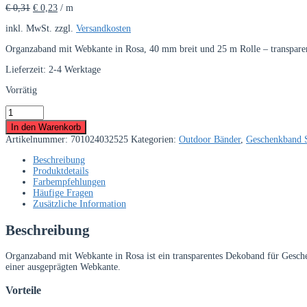
€
0,31
€
0,23
/
m
war:
ist:
€ 7,70
€ 5,80.
inkl. MwSt.
zzgl.
Versandkosten
Organzaband mit Webkante in Rosa, 40 mm breit und 25 m Rolle – transparen
Lieferzeit:
2-4 Werktage
Vorrätig
Organzaband
mit
In den Warenkorb
Webkante
Artikelnummer:
701024032525
Kategorien:
Outdoor Bänder
,
Geschenkband 
40
mm
Beschreibung
Rosa
Produktdetails
–
Farbempfehlungen
25
Häufige Fragen
m
Zusätzliche Information
Rolle
Menge
Beschreibung
Organzaband mit Webkante in Rosa ist ein transparentes Dekoband für Gesch
einer ausgeprägten Webkante.
Vorteile