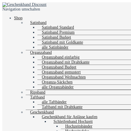
Navigation umschalten
Shop
Satinband
Satinband Standard
Satinband Premium
Satinband Budget
Satinband mit Goldkante
alle Satinbänder
Organzaband
Organzaband einfarbig
Organzaband mit Drahtkante
Organzaband Budget
Organzaband gemustert
Organzaband Weihnachten
Organza-Säckchen
alle Organzabänder
Ripsband
Taftband
alle Taftbänder
Taftband mit Drahtkante
Geschenkband
Geschenkband für Anlässe kaufen
Schleifenband Hochzeit
Hochzeitsbänder