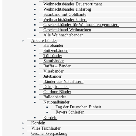
Weihnachtsbänder Dauersortiment
Weihnachtsbänder einfarbig
Satinband mit Goldkante
Weihnachtsbänder kariert
Geschenkbänder für Weihnachten gemustert
Geschenkband Weihnachten
Alle Weihnachtsbänder
Andere Bänder
Karobänder
Spitzenbänder
Tüllbänder
Samtbänder
Raffia – Bänder
Vliesbänder
Jutebänder
Bänder aus Naturfasern
Dekogirlanden
Outdoor-Bänder
Ballonbänder
Nationalbänder
Tag der Deutschen Einheit
Revers Schleifen
Kordeln
Kordeln
Vlies Tischläufer
Geschenkverpackung