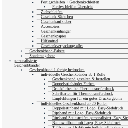
Fertigschleifen + Geschenkschleifen
Fertigschleifen Übersicht
Ziehschleifen
Geschenk-Säckchen
Geschenkaufkleber
Accessoires
Geschenkanhänger
Geschenkpapier
Hilfsmittel
Geschenkverpackung alles
Geschenkband-Pakete
Sonderangebote
personalisierte
Geschenkbänder
Geschenkband 1-farbig bedrucken
individuelle Geschenkbänder ab 1 Rolle
Geschenkband gestalten & bestellen
Doppelsatinbänder Farben
Druckfarben bei Thermotransferdruck
Schriftarten für Thermotransferdruck
Empfehlungen für ein gutes Druckergebnis
individuelles Geschenkband ab 20 Rollen
Doppelsatinband mit Logo, Easy-Siebdruck
Ripsband mit Logo, Easy-Siebdruck
Ripsband Satinstreifen personalisiert, Easy-Si
Baumwollband mit Logo, Easy-Siebdruck
Taftband m. Drahtkante individuell bedruckt