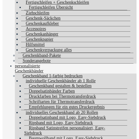
Fertigschleifen + Geschenkschleifen
Fertigschleifen Übersicht
Ziehschleifen
Geschenk-Säckchen
Geschenkaufkleber
Accessoires
Geschenkanhänger
Geschenkpapier
Hilfsmittel
Geschenkverpackung alles
Geschenkband-Pakete
Sonderangebote
personalisierte
Geschenkbänder
Geschenkband 1-farbig bedrucken
individuelle Geschenkbänder ab 1 Rolle
Geschenkband gestalten & bestellen
Doppelsatinbänder Farben
Druckfarben bei Thermotransferdruck
Schriftarten für Thermotransferdruck
Empfehlungen für ein gutes Druckergebnis
individuelles Geschenkband ab 20 Rollen
Doppelsatinband mit Logo, Easy-Siebdruck
Ripsband mit Logo, Easy-Siebdruck
Ripsband Satinstreifen personalisiert, Easy-
Siebdruck
Baumwollband mit Logo, Easy-Siebdruck