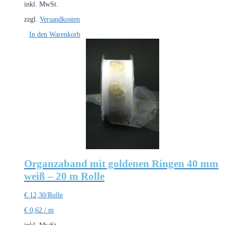
inkl. MwSt.
zzgl.
Versandkosten
In den Warenkorb
Organzaband mit goldenen Ringen 40 mm
weiß – 20 m Rolle
€
12,30
/Rolle
€
0,62
/
m