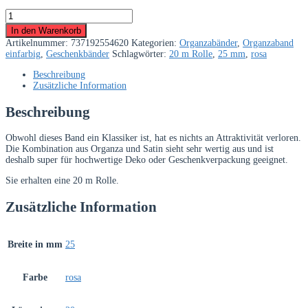
Organzaband
mit
In den Warenkorb
Satinkante,
Artikelnummer:
737192554620
Kategorien:
Organzabänder
,
Organzaband
rosa,
einfarbig
,
Geschenkbänder
Schlagwörter:
20 m Rolle
,
25 mm
,
rosa
25
mm
Beschreibung
breit,
Zusätzliche Information
20
m
Beschreibung
Rolle
Menge
Obwohl dieses Band ein Klassiker ist, hat es nichts an Attraktivität verloren.
Die Kombination aus Organza und Satin sieht sehr wertig aus und ist
deshalb super für hochwertige Deko oder Geschenkverpackung geeignet.
Sie erhalten eine 20 m Rolle.
Zusätzliche Information
Breite in mm
25
Farbe
rosa