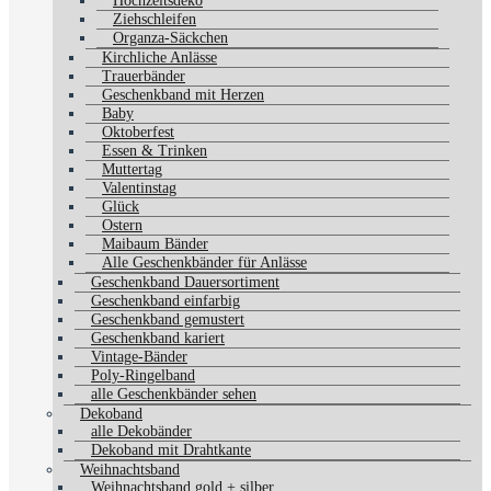
Hochzeitsdeko
Ziehschleifen
Organza-Säckchen
Kirchliche Anlässe
Trauerbänder
Geschenkband mit Herzen
Baby
Oktoberfest
Essen & Trinken
Muttertag
Valentinstag
Glück
Ostern
Maibaum Bänder
Alle Geschenkbänder für Anlässe
Geschenkband Dauersortiment
Geschenkband einfarbig
Geschenkband gemustert
Geschenkband kariert
Vintage-Bänder
Poly-Ringelband
alle Geschenkbänder sehen
Dekoband
alle Dekobänder
Dekoband mit Drahtkante
Weihnachtsband
Weihnachtsband gold + silber