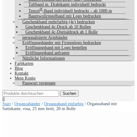
Taftband m. Drahtkante individuell bedruckt
®
Tencel
-Band individuell bedruckt – ab 1000 m
Baumwollringelband mit Logo bedrucken
Geschenkband mehrfarbig (4c) bedrucken
Geschenkband 4c-Druck ab 10 Rollen
Geschenkband 4c-Digitaldruck ab 1 Rolle
personalisierte Armbänder
Eröffnungsbänder mit Firmenlogo bedrucken
Eröffnungsband mit Logo bestellen
Eröffnungsband anfragen
Nützliche Informationen
Farbkarten
Blog
Kontakt
Mein Konto
Passwort vergessen
0
Start
/
Organzabänder
/
Organzaband einfarbig
/ Organzaband mit
Satinkante, rosa, 25 mm breit, 20 m Rolle