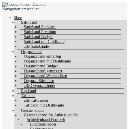
Navigation umschalten
Shop
Satinband
Satinband Standard
Satinband Premium
Satinband Budget
Satinband mit Goldkante
alle Satinbänder
Organzaband
Organzaband einfarbig
Organzaband mit Drahtkante
Organzaband Budget
Organzaband gemustert
Organzaband Weihnachten
Organza-Säckchen
alle Organzabänder
Ripsband
Taftband
alle Taftbänder
Taftband mit Drahtkante
Geschenkband
Geschenkband für Anlässe kaufen
Schleifenband Hochzeit
Hochzeitsbänder