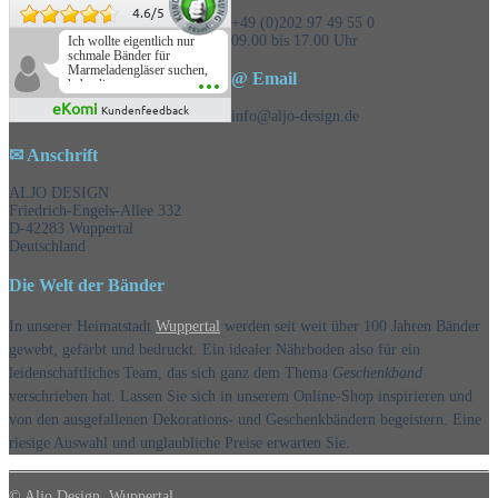
4.6
/
5
+49 (0)202 97 49 55 0
09.00 bis 17.00 Uhr
Ich wollte eigentlich nur
schmale Bänder für
Marmeladengläser suchen,
@ Email
habe die
Überraschungsbänder
eKomi
Kundenfeedback
mitbestellt und war positiv
info@aljo-design.de
überrascht, schöne
Auswahl!
✉ Anschrift
ALJO DESIGN
Friedrich-Engels-Allee 332
D-42283 Wuppertal
Deutschland
Die Welt der Bänder
In unserer Heimatstadt
Wuppertal
werden seit weit über 100 Jahren Bänder
gewebt, gefärbt und bedruckt. Ein idealer Nährboden also für ein
leidenschaftliches Team, das sich ganz dem Thema
Geschenkband
verschrieben hat. Lassen Sie sich in unserem Online-Shop inspirieren und
von den ausgefallenen Dekorations- und Geschenkbändern begeistern. Eine
riesige Auswahl und unglaubliche Preise erwarten Sie.
© Aljo Design, Wuppertal