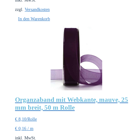
inkl. MwSt.
zzgl.
Versandkosten
In den Warenkorb
Organzaband mit Webkante, mauve, 25
mm breit, 50 m Rolle
€
8,10
/Rolle
€
0,16
/
m
inkl. MwSt.