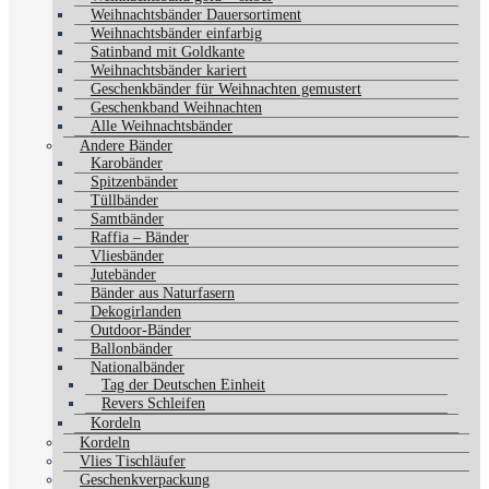
Weihnachtsbänder Dauersortiment
Weihnachtsbänder einfarbig
Satinband mit Goldkante
Weihnachtsbänder kariert
Geschenkbänder für Weihnachten gemustert
Geschenkband Weihnachten
Alle Weihnachtsbänder
Andere Bänder
Karobänder
Spitzenbänder
Tüllbänder
Samtbänder
Raffia – Bänder
Vliesbänder
Jutebänder
Bänder aus Naturfasern
Dekogirlanden
Outdoor-Bänder
Ballonbänder
Nationalbänder
Tag der Deutschen Einheit
Revers Schleifen
Kordeln
Kordeln
Vlies Tischläufer
Geschenkverpackung