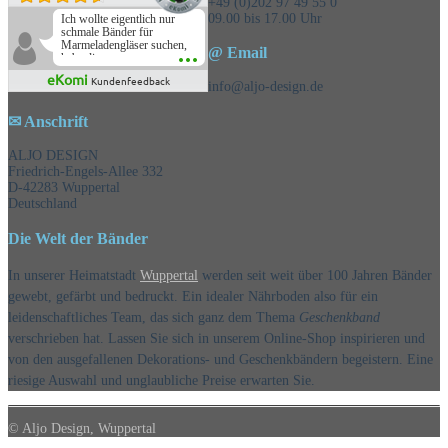
+49 (0)202 97 49 55 0
09.00 bis 17.00 Uhr
Ich wollte eigentlich nur
schmale Bänder für
Marmeladengläser suchen,
@ Email
habe die
Überraschungsbänder
eKomi
Kundenfeedback
mitbestellt und war positiv
info@aljo-design.de
überrascht, schöne
Auswahl!
✉ Anschrift
ALJO DESIGN
Friedrich-Engels-Allee 332
D-42283 Wuppertal
Deutschland
Die Welt der Bänder
In unserer Heimatstadt
Wuppertal
werden seit weit über 100 Jahren Bänder
gewebt, gefärbt und bedruckt. Ein idealer Nährboden also für ein
leidenschaftliches Team, das sich ganz dem Thema
Geschenkband
verschrieben hat. Lassen Sie sich in unserem Online-Shop inspirieren und
von den ausgefallenen Dekorations- und Geschenkbändern begeistern. Eine
riesige Auswahl und unglaubliche Preise erwarten Sie.
© Aljo Design, Wuppertal