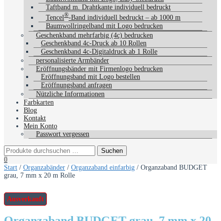
Taftband m. Drahtkante individuell bedruckt
®
Tencel
-Band individuell bedruckt – ab 1000 m
Baumwollringelband mit Logo bedrucken
Geschenkband mehrfarbig (4c) bedrucken
Geschenkband 4c-Druck ab 10 Rollen
Geschenkband 4c-Digitaldruck ab 1 Rolle
personalisierte Armbänder
Eröffnungsbänder mit Firmenlogo bedrucken
Eröffnungsband mit Logo bestellen
Eröffnungsband anfragen
Nützliche Informationen
Farbkarten
Blog
Kontakt
Mein Konto
Passwort vergessen
0
Start
/
Organzabänder
/
Organzaband einfarbig
/ Organzaband BUDGET
grau, 7 mm x 20 m Rolle
Ausverkauft
Organzaband BUDGET grau, 7 mm x 20