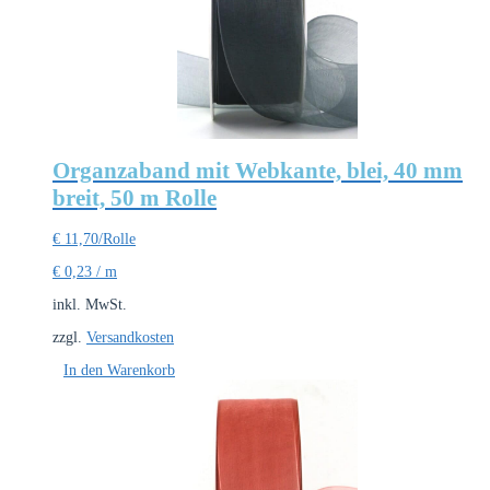
Organzaband mit Webkante, blei, 40 mm
breit, 50 m Rolle
€
11,70
/Rolle
€
0,23
/
m
inkl. MwSt.
zzgl.
Versandkosten
In den Warenkorb