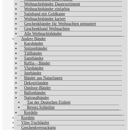
Weihnachtsbänder Dauersortiment
Weihnachtsbänder einfarbig
Satinband mit Goldkante
Weihnachtsbänder kariert
Geschenkbänder für Weihnachten gemustert
Geschenkband Weihnachten
Alle Weihnachtsbänder
Andere Bänder
Karobänder
Spitzenbänder
Tüllbänder
Samtbänder
Raffia – Bänder
Vliesbänder
Jutebänder
Bänder aus Naturfasern
Dekogirlanden
Outdoor-Bänder
Ballonbänder
Nationalbänder
Tag der Deutschen Einheit
Revers Schleifen
Kordeln
Kordeln
Vlies Tischläufer
Geschenkverpackung