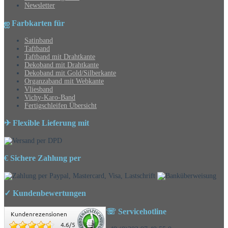
Newsletter
ஐ Farbkarten für
Satinband
Taftband
Taftband mit Drahtkante
Dekoband mit Drahtkante
Dekoband mit Gold/Silberkante
Organzaband mit Webkante
Vliesband
Vichy-Karo-Band
Fertigschleifen Übersicht
✈ Flexible Lieferung mit
€ Sichere Zahlung per
✓ Kundenbewertungen
☏ Servicehotline
Kundenrezensionen
4.6
/
5