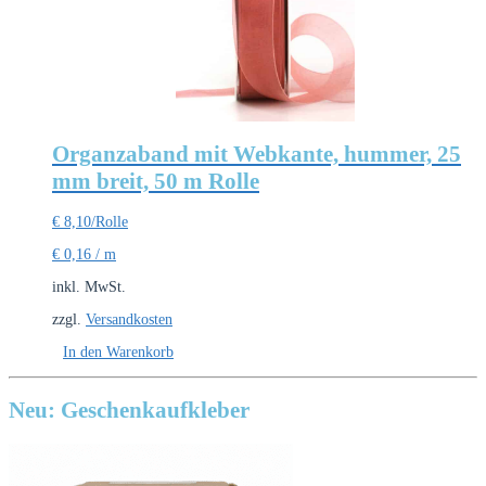
Organzaband mit Webkante, hummer, 25
mm breit, 50 m Rolle
€
8,10
/Rolle
€
0,16
/
m
inkl. MwSt.
zzgl.
Versandkosten
In den Warenkorb
Neu: Geschenkaufkleber