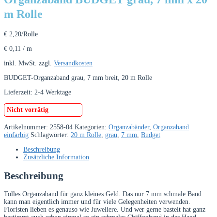
m Rolle
€
2,20
/Rolle
€
0,11
/
m
inkl. MwSt.
zzgl.
Versandkosten
BUDGET-Organzaband grau, 7 mm breit, 20 m Rolle
Lieferzeit:
2-4 Werktage
Nicht vorrätig
Artikelnummer:
2558-04
Kategorien:
Organzabänder
,
Organzaband
einfarbig
Schlagwörter:
20 m Rolle
,
grau
,
7 mm
,
Budget
Beschreibung
Zusätzliche Information
Beschreibung
Tolles Organzaband für ganz kleines Geld. Das nur 7 mm schmale Band
kann man eigentlich immer und für viele Gelegenheiten verwenden.
Floristen lieben es genauso wie Juweliere. Und wer gerne bastelt hat ganz