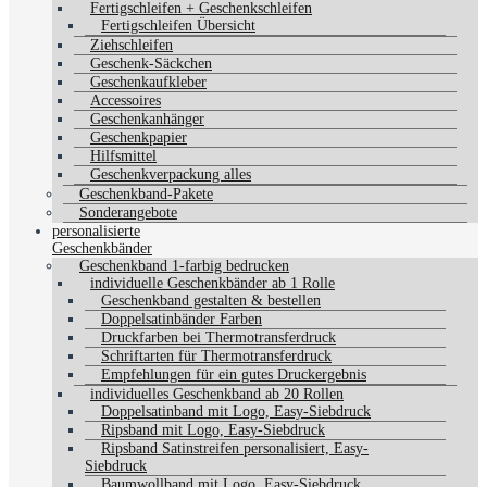
Fertigschleifen + Geschenkschleifen
Fertigschleifen Übersicht
Ziehschleifen
Geschenk-Säckchen
Geschenkaufkleber
Accessoires
Geschenkanhänger
Geschenkpapier
Hilfsmittel
Geschenkverpackung alles
Geschenkband-Pakete
Sonderangebote
personalisierte
Geschenkbänder
Geschenkband 1-farbig bedrucken
individuelle Geschenkbänder ab 1 Rolle
Geschenkband gestalten & bestellen
Doppelsatinbänder Farben
Druckfarben bei Thermotransferdruck
Schriftarten für Thermotransferdruck
Empfehlungen für ein gutes Druckergebnis
individuelles Geschenkband ab 20 Rollen
Doppelsatinband mit Logo, Easy-Siebdruck
Ripsband mit Logo, Easy-Siebdruck
Ripsband Satinstreifen personalisiert, Easy-
Siebdruck
Baumwollband mit Logo, Easy-Siebdruck