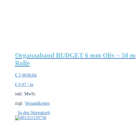
Organzaband BUDGET 6 mm Oliv – 50 m
Rolle
€
3,60
/Rolle
€
0,07
/
m
inkl. MwSt.
zzgl.
Versandkosten
In den Warenkorb