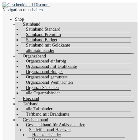
Navigation umschalten
Shop
Satinband
Satinband Standard
Satinband Premium
Satinband Budget
Satinband mit Goldkante
alle Satinbänder
Organzaband
Organzaband einfarbig
Organzaband mit Drahtkante
Organzaband Budget
Organzaband gemustert
Organzaband Weihnachten
Organza-Säckchen
alle Organzabänder
Ripsband
Taftband
alle Taftbänder
Taftband mit Drahtkante
Geschenkband
Geschenkband für Anlässe kaufen
Schleifenband Hochzeit
Hochzeitsbänder