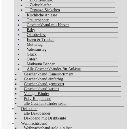
Hochzeitsdeko
Ziehschleifen
Organza-Säckchen
Kirchliche Anlässe
Trauerbänder
Geschenkband mit Herzen
Baby
Oktoberfest
Essen & Trinken
Muttertag
Valentinstag
Glück
Ostern
Maibaum Bänder
Alle Geschenkbänder für Anlässe
Geschenkband Dauersortiment
Geschenkband einfarbig
Geschenkband gemustert
Geschenkband kariert
Vintage-Bänder
Poly-Ringelband
alle Geschenkbänder sehen
Dekoband
alle Dekobänder
Dekoband mit Drahtkante
Weihnachtsband
Weihnachtsband gold + silber