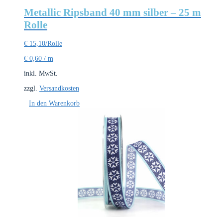
Metallic Ripsband 40 mm silber – 25 m
Rolle
€
15,10
/Rolle
€
0,60
/
m
inkl. MwSt.
zzgl.
Versandkosten
In den Warenkorb