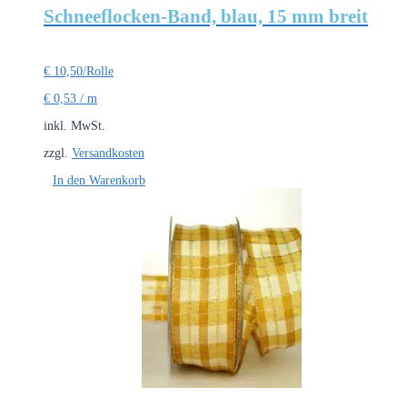
Schneeflocken-Band, blau, 15 mm breit
€
10,50
/Rolle
€
0,53
/
m
inkl. MwSt.
zzgl.
Versandkosten
In den Warenkorb