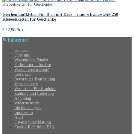
Geschenkaufkleber Für Dich mit Herz – rund schwarz/weiß 250
Klebeetiketten für Geschenke
€
12,90
/Box
✎ Infocenter
Kontakt
Über uns
Warenkunde Bänder
Farbmuster anfordern
Warum registrieren?
Lieferzeit
Bevorzugte Bearbeitung
Versandkosten
Was ist ein PlusProdukt?
Zahlung und Lieferung
Abholung
Widerrufsrecht
Rücksendungen
Impressum
AGB
Datenschutzerklärung
Cookie-Richtlinie (EU)