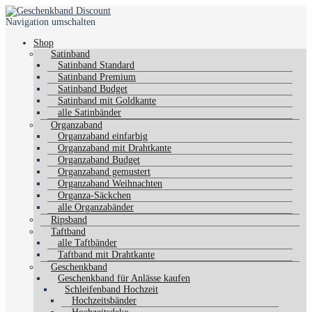
Navigation umschalten
Shop
Satinband
Satinband Standard
Satinband Premium
Satinband Budget
Satinband mit Goldkante
alle Satinbänder
Organzaband
Organzaband einfarbig
Organzaband mit Drahtkante
Organzaband Budget
Organzaband gemustert
Organzaband Weihnachten
Organza-Säckchen
alle Organzabänder
Ripsband
Taftband
alle Taftbänder
Taftband mit Drahtkante
Geschenkband
Geschenkband für Anlässe kaufen
Schleifenband Hochzeit
Hochzeitsbänder