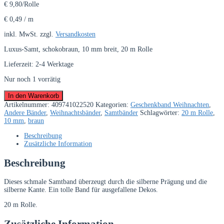
€
9,80
/Rolle
€
0,49
/
m
inkl. MwSt.
zzgl.
Versandkosten
Luxus-Samt, schokobraun, 10 mm breit, 20 m Rolle
Lieferzeit:
2-4 Werktage
Nur noch 1 vorrätig
Luxus-
In den Warenkorb
Samt,
Artikelnummer:
409741022520
Kategorien:
Geschenkband Weihnachten
,
schokobraun,
Andere Bänder
,
Weihnachtsbänder
,
Samtbänder
Schlagwörter:
20 m Rolle
,
10
10 mm
,
braun
mm
breit
Beschreibung
Menge
Zusätzliche Information
Beschreibung
Dieses schmale Samtband überzeugt durch die silberne Prägung und die
silberne Kante. Ein tolle Band für ausgefallene Dekos.
20 m Rolle.
Zusätzliche Information