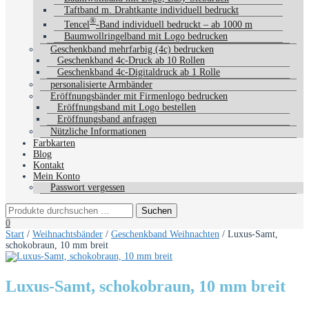
Taftband m. Drahtkante individuell bedruckt
®
Tencel
-Band individuell bedruckt – ab 1000 m
Baumwollringelband mit Logo bedrucken
Geschenkband mehrfarbig (4c) bedrucken
Geschenkband 4c-Druck ab 10 Rollen
Geschenkband 4c-Digitaldruck ab 1 Rolle
personalisierte Armbänder
Eröffnungsbänder mit Firmenlogo bedrucken
Eröffnungsband mit Logo bestellen
Eröffnungsband anfragen
Nützliche Informationen
Farbkarten
Blog
Kontakt
Mein Konto
Passwort vergessen
0
Start
/
Weihnachtsbänder
/
Geschenkband Weihnachten
/ Luxus-Samt,
schokobraun, 10 mm breit
Luxus-Samt, schokobraun, 10 mm breit