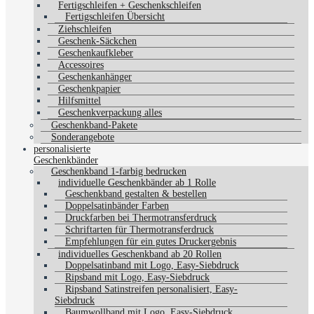
Fertigschleifen + Geschenkschleifen
Fertigschleifen Übersicht
Ziehschleifen
Geschenk-Säckchen
Geschenkaufkleber
Accessoires
Geschenkanhänger
Geschenkpapier
Hilfsmittel
Geschenkverpackung alles
Geschenkband-Pakete
Sonderangebote
personalisierte
Geschenkbänder
Geschenkband 1-farbig bedrucken
individuelle Geschenkbänder ab 1 Rolle
Geschenkband gestalten & bestellen
Doppelsatinbänder Farben
Druckfarben bei Thermotransferdruck
Schriftarten für Thermotransferdruck
Empfehlungen für ein gutes Druckergebnis
individuelles Geschenkband ab 20 Rollen
Doppelsatinband mit Logo, Easy-Siebdruck
Ripsband mit Logo, Easy-Siebdruck
Ripsband Satinstreifen personalisiert, Easy-
Siebdruck
Baumwollband mit Logo, Easy-Siebdruck