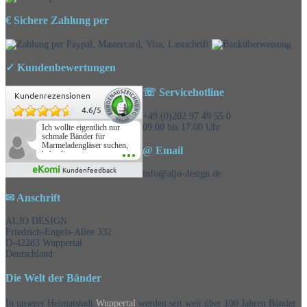
€ Sichere Zahlung per
✓ Kundenbewertungen
☏ Servicehotline
Kundenrezensionen
4.6
/
5
+49 (0)202 97 49 55 0
09.00 bis 17.00 Uhr
Ich wollte eigentlich nur
schmale Bänder für
Marmeladengläser suchen,
@ Email
habe die
Überraschungsbänder
eKomi
Kundenfeedback
mitbestellt und war positiv
info@aljo-design.de
überrascht, schöne
Auswahl!
✉ Anschrift
ALJO DESIGN
Friedrich-Engels-Allee 332
D-42283 Wuppertal
Deutschland
Die Welt der Bänder
In unserer Heimatstadt
Wuppertal
werden seit weit über 100 Jahren Bänder