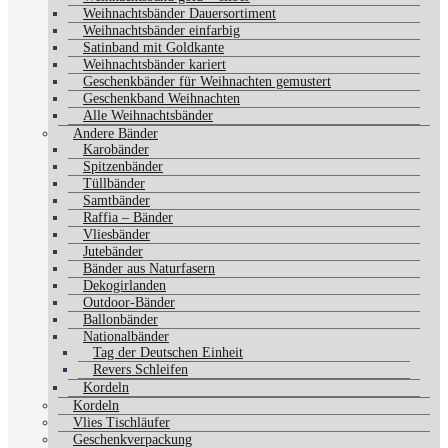
Weihnachtsbänder Dauersortiment
Weihnachtsbänder einfarbig
Satinband mit Goldkante
Weihnachtsbänder kariert
Geschenkbänder für Weihnachten gemustert
Geschenkband Weihnachten
Alle Weihnachtsbänder
Andere Bänder
Karobänder
Spitzenbänder
Tüllbänder
Samtbänder
Raffia – Bänder
Vliesbänder
Jutebänder
Bänder aus Naturfasern
Dekogirlanden
Outdoor-Bänder
Ballonbänder
Nationalbänder
Tag der Deutschen Einheit
Revers Schleifen
Kordeln
Kordeln
Vlies Tischläufer
Geschenkverpackung