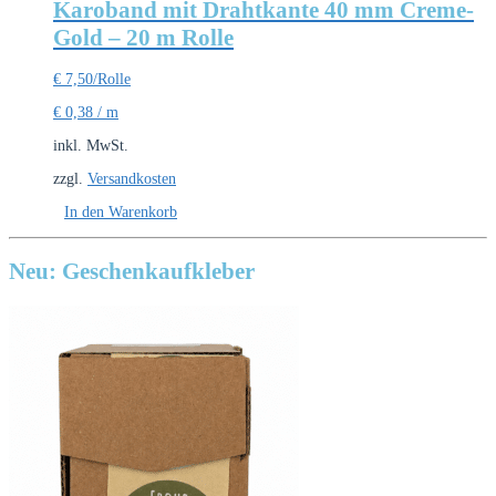
Karoband mit Drahtkante 40 mm Creme-
Gold – 20 m Rolle
€
7,50
/Rolle
€
0,38
/
m
inkl. MwSt.
zzgl.
Versandkosten
In den Warenkorb
Neu: Geschenkaufkleber