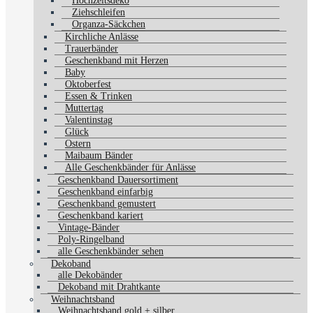
Hochzeitsdeko
Ziehschleifen
Organza-Säckchen
Kirchliche Anlässe
Trauerbänder
Geschenkband mit Herzen
Baby
Oktoberfest
Essen & Trinken
Muttertag
Valentinstag
Glück
Ostern
Maibaum Bänder
Alle Geschenkbänder für Anlässe
Geschenkband Dauersortiment
Geschenkband einfarbig
Geschenkband gemustert
Geschenkband kariert
Vintage-Bänder
Poly-Ringelband
alle Geschenkbänder sehen
Dekoband
alle Dekobänder
Dekoband mit Drahtkante
Weihnachtsband
Weihnachtsband gold + silber