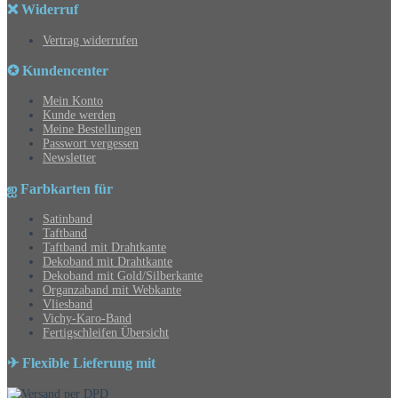
❌ Widerruf
Vertrag widerrufen
✪ Kundencenter
Mein Konto
Kunde werden
Meine Bestellungen
Passwort vergessen
Newsletter
ஐ Farbkarten für
Satinband
Taftband
Taftband mit Drahtkante
Dekoband mit Drahtkante
Dekoband mit Gold/Silberkante
Organzaband mit Webkante
Vliesband
Vichy-Karo-Band
Fertigschleifen Übersicht
✈ Flexible Lieferung mit