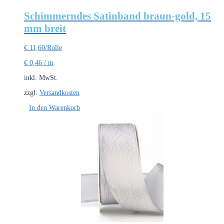
Schimmerndes Satinband braun-gold, 15
mm breit
€
11,60
/Rolle
€
0,46
/
m
inkl. MwSt.
zzgl.
Versandkosten
In den Warenkorb